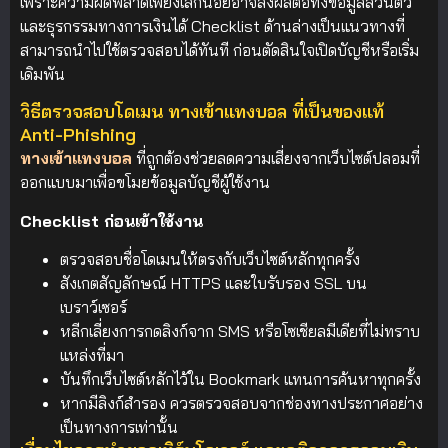
เพราะความผิดพลาดเพียงเล็กน้อยอาจส่งผลต่อทั้งข้อมูลส่วนตัว
และธุรกรรมทางการเงินได้ Checklist ด้านล่างเป็นแนวทางที่
สามารถนำไปใช้ตรวจสอบได้ทันที ก่อนตัดสินใจเปิดบัญชีหรือเริ่ม
เดิมพัน
วิธีตรวจสอบโดเมน ทางเข้าแทงบอล ที่เป็นของแท้
Anti-Phishing
ทางเข้าแทงบอล
ที่ถูกต้องช่วยลดความเสี่ยงจากเว็บไซต์ปลอมที่
ออกแบบมาเพื่อขโมยข้อมูลบัญชีผู้ใช้งาน
Checklist ก่อนเข้าใช้งาน
ตรวจสอบชื่อโดเมนให้ตรงกับเว็บไซต์หลักทุกครั้ง
สังเกตสัญลักษณ์ HTTPS และใบรับรอง SSL บน
เบราว์เซอร์
หลีกเลี่ยงการกดลิงก์จาก SMS หรือโซเชียลมีเดียที่ไม่ทราบ
แหล่งที่มา
บันทึกเว็บไซต์หลักไว้ใน Bookmark แทนการค้นหาทุกครั้ง
หากมีลิงก์สำรอง ควรตรวจสอบจากช่องทางประกาศอย่าง
เป็นทางการเท่านั้น