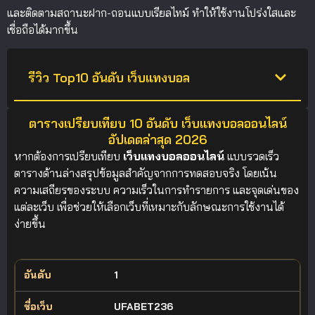
และติดตามสถานะฝาก-ถอนแบบเรียลไทม์ ทำให้ใช้งานโปร่งใสและ
เชื่อถือได้มากขึ้น
รีวิว Top10 อันดับ เว็บแทงบอล
ตารางเปรียบเทียบ 10 อันดับ เว็บแทงบอลออนไลน์
อัปเดตล่าสุด 2026
หากต้องการเปรียบเทียบ
เว็บแทงบอลออนไลน์
แบบรวดเร็ว
ตารางด้านล่างสรุปข้อมูลสำคัญจากการทดสอบจริง โดยเน้น
ความเสถียรของระบบ ความเร็วในการทำรายการ และจุดเด่นของ
แต่ละเว็บ เพื่อช่วยให้เลือกเว็บที่เหมาะกับลักษณะการใช้งานได้
ง่ายขึ้น
1
อันดับ
ชื่อเว็บ
จุดเด่นจากการทดสอบจริง
คะแนน
UFABET236