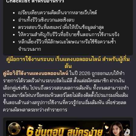
Checklist สำหรับอ่านรีวิว
เปรียบเทียบความคิดเห็นจากหลายเว็บไซต์
อ่านทั้งรีวิวเชิงบวกและเชิงลบ
ตรวจสอบวันที่เผยแพร่ เพื่อให้เป็นข้อมูลล่าสุด
ให้ความสำคัญกับรีวิวที่อธิบายขั้นตอนการใช้งานจริง
หลีกเลี่ยงรีวิวที่มีลักษณะโฆษณาหรือใช้ข้อความซ้ำ
จำนวนมาก
คู่มือการใช้งานระบบ เว็บแทงบอลออนไลน์ สำหรับผู้เริ่ม
ต้น
คู่มือวิธีใช้งานแทงบอลออนไลน์
ในปี 2026 ถูกออกแบบให้ทำ
รายการได้รวดเร็วผ่านระบบอัตโนมัติ ตั้งแต่สมัครสมาชิก ฝากเงิน
เลือกคู่แข่งขัน ไปจนถึงตรวจสอบผลการเดิมพัน ทั้งหมดสามารถทำ
ผ่านสมาร์ตโฟนหรือคอมพิวเตอร์โดยไม่ต้องติดตั้งโปรแกรมเพิ่มเติม
ขั้นตอนด้านล่างสรุปการใช้งานที่ควรรู้ก่อนเริ่มเดิมพัน เพื่อช่วยลด
ความผิดพลาดระหว่างทำรายการ