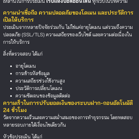
เหล่านี้ในการประเมิน
เว็บแทงบอลออนไลน์
ทุกเว็บในบทความ
ความน่าเชื่อถือ ความปลอดภัยของโดเมน และประวัติการ
เปิดให้บริการ
ประเมินจากหลายปัจจัยร่วมกัน ไม่ใช่แค่อายุโดเมน แต่รวมถึงความ
ปลอดภัย (SSL/TLS) ความเสถียรของเว็บไซต์ และความต่อเนื่องใน
การให้บริการ
สิ่งที่ตรวจสอบ ได้แก่
อายุโดเมน
การเข้ารหัสข้อมูล
ความเสถียรช่วงใช้งานสูง
ประวัติการเปลี่ยนโดเมน
ความชัดเจนของข้อมูลติดต่อ
ความเร็วในการปรับยอดเงินของระบบฝาก-ถอนอัตโนมัติ
24 ชั่วโมง
วัดจากความเร็วและความสม่ำเสมอของการทำธุรกรรม โดยทดสอบ
หลายรอบภายใต้เงื่อนไขเดียวกัน
หัวข้อประเมิน ได้แก่