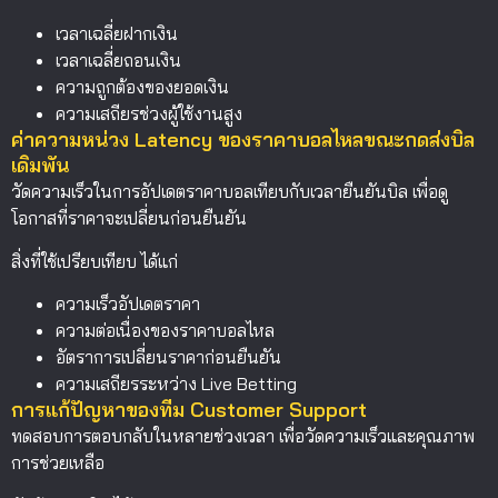
เวลาเฉลี่ยฝากเงิน
เวลาเฉลี่ยถอนเงิน
ความถูกต้องของยอดเงิน
ความเสถียรช่วงผู้ใช้งานสูง
ค่าความหน่วง Latency ของราคาบอลไหลขณะกดส่งบิล
เดิมพัน
วัดความเร็วในการอัปเดตราคาบอลเทียบกับเวลายืนยันบิล เพื่อดู
โอกาสที่ราคาจะเปลี่ยนก่อนยืนยัน
สิ่งที่ใช้เปรียบเทียบ ได้แก่
ความเร็วอัปเดตราคา
ความต่อเนื่องของราคาบอลไหล
อัตราการเปลี่ยนราคาก่อนยืนยัน
ความเสถียรระหว่าง Live Betting
การแก้ปัญหาของทีม Customer Support
ทดสอบการตอบกลับในหลายช่วงเวลา เพื่อวัดความเร็วและคุณภาพ
การช่วยเหลือ