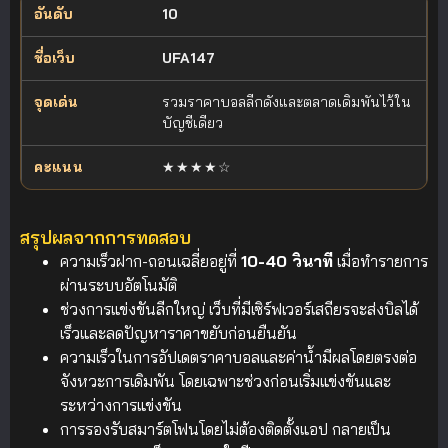
10
UFA147
รวมราคาบอลลีกดังและตลาดเดิมพันไว้ใน
บัญชีเดียว
★★★★☆
สรุปผลจากการทดสอบ
ความเร็วฝาก-ถอนเฉลี่ยอยู่ที่
10-40 วินาที
เมื่อทำรายการ
ผ่านระบบอัตโนมัติ
ช่วงการแข่งขันลีกใหญ่ เว็บที่มีเซิร์ฟเวอร์เสถียรจะส่งบิลได้
เร็วและลดปัญหาราคาขยับก่อนยืนยัน
ความเร็วในการอัปเดตราคาบอลและค่าน้ำมีผลโดยตรงต่อ
จังหวะการเดิมพัน โดยเฉพาะช่วงก่อนเริ่มแข่งขันและ
ระหว่างการแข่งขัน
การรองรับสมาร์ตโฟนโดยไม่ต้องติดตั้งแอป กลายเป็น