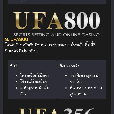
8. UFA800
โครงสร้างหน้าเว็บมีขนาดเบา ช่วยลดเวลาโหลดในพื้นที่ที่
อินเทอร์เน็ตไม่เสถียร
ข้อดี
ข้อควรระวัง
โหลดเร็วแม้เน็ตช้า
กราฟิกและลูกเล่น
ใช้งานได้ต่อเนื่อง
อาจน้อย
ลดปัญหาหน้าเว็บ
ฟีเจอร์บางอย่างอาจ
ค้าง
ถูกลดทอน