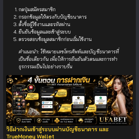
กดปุ่มสมัครสมาชิก
กรอกข้อมูลให้ตรงกับบัญชีธนาคาร
ตั้งชื่อผู้ใช้งานและรหัสผ่าน
ยืนยันข้อมูลและเข้าสู่ระบบ
ตรวจสอบข้อมูลสมาชิกก่อนเริ่มใช้งาน
คำแนะนำ: ใช้หมายเลขโทรศัพท์และบัญชีธนาคารที่
เป็นชื่อเดียวกัน เพื่อให้การยืนยันตัวตนและการทำ
ธุรกรรมเป็นไปอย่างราบรื่น
วิธีฝากเงินเข้าสู่ระบบผ่านบัญชีธนาคาร และ
TrueMoney Wallet