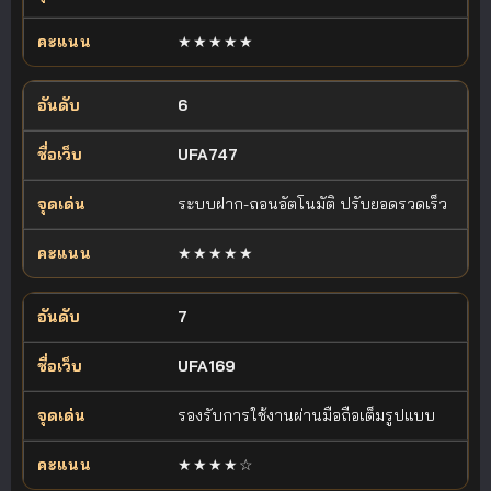
★★★★★
6
UFA747
ระบบฝาก-ถอนอัตโนมัติ ปรับยอดรวดเร็ว
★★★★★
7
UFA169
รองรับการใช้งานผ่านมือถือเต็มรูปแบบ
★★★★☆