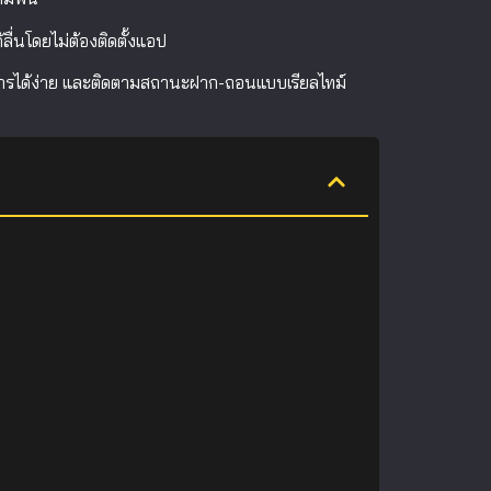
ื่นโดยไม่ต้องติดตั้งแอป
การได้ง่าย และติดตามสถานะฝาก-ถอนแบบเรียลไทม์