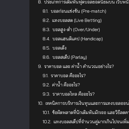
ประเภทการเดิมพันฟุตบอลยอดนิยมบน เว็บพน
บอลก่อนแข่งขัน (Pre-match)
แทงบอลสด (Live Betting)
บอลสูง-ต่ำ (Over/Under)
บอลแฮนดิแคป (Handicap)
บอลเต็ง
บอลสเต็ป (Parlay)
ราคาบอล และ ค่าน้ำ คำนวณอย่างไร?
ราคาบอล คืออะไร?
ค่าน้ำ คืออะไร?
ราคาบอลไหล คืออะไร?
เทคนิคการบริหารเงินทุนและการแทงบอลออน
ข้อผิดพลาดที่นักเดิมพันมักเจอ และวิธีลดค
แทงบอลสเต็ปที่จำนวนคู่มากเกินไปจนเพิ่ม