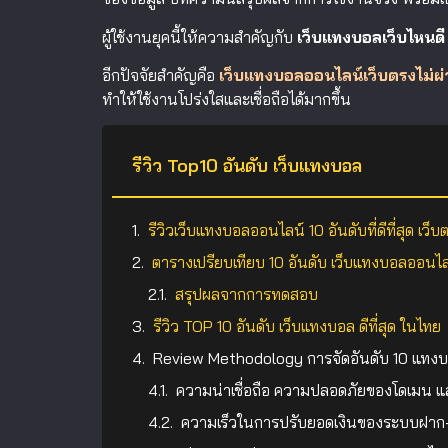
ผู้ใช้งานยุคนี้ให้ความสำคัญกับ
เว็บแทงบอลเว็บไหนดี
อีกปัจจัยสำคัญคือ
เว็บแทงบอลออนไลน์เว็บตรงไม่ผ่า
ทำให้ใช้งานโปร่งใสและเชื่อถือได้มากขึ้น
รีวิว Top10 อันดับ เว็บแทงบอล
รีวิวเว็บแทงบอลออนไลน์ 10 อันดับที่ดีที่สุด เว็
ตารางเปรียบเทียบ 10 อันดับ เว็บแทงบอลออนไล
สรุปผลจากการทดสอบ
รีวิว TOP 10 อันดับ เว็บแทงบอล ดีที่สุด ในไทย
Review Methodology การจัดอันดับ 10 แทงบอล
ความน่าเชื่อถือ ความปลอดภัยของโดเมน แล
ความเร็วในการปรับยอดเงินของระบบฝาก-ถ