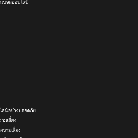
ันบอลออนไลน์
ไลน์อย่างปลอดภัย
วามเสี่ยง
ความเสี่ยง