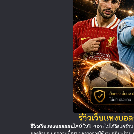
รีวิวเว็บแทงบอลอ
รีวิวเว็บแทงบอลออนไลน์
ในปี 2026 ไม่ได้วัดแค่จำ
ของข้อมูล บทความนี้สรุปผลจากการใช้งานจริง พร้อมเปรี