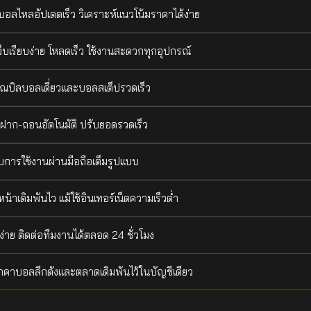
อลไหลอัปเดตเร็ว วิเคราะห์แนวโน้มราคาได้ง่าย
ว็บเรียบง่าย โหลดเร็ว ใช้งานสะดวกทุกอุปกรณ์
ณบิลบอลเดี่ยวและบอลสเต็ปรวดเร็ว
าก-ถอนอัตโนมัติ ปรับยอดรวดเร็ว
บการใช้งานผ่านมือถือเต็มรูปแบบ
น้าเดิมพันไว แม้ใช้อินเทอร์เน็ตความเร็วต่ำ
ง่าย ติดต่อทีมงานได้ตลอด 24 ชั่วโมง
คาบอลลีกดังและตลาดเดิมพันไว้ในบัญชีเดียว