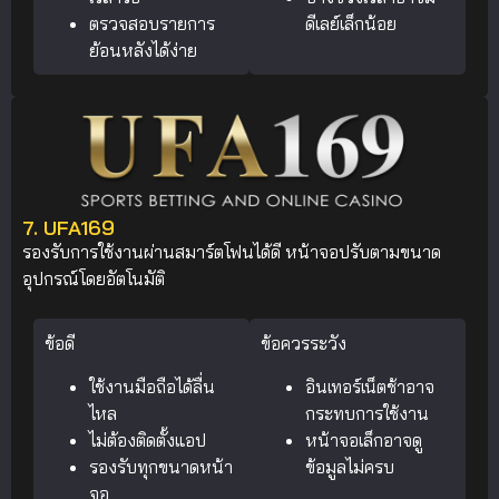
ตรวจสอบรายการ
ดีเลย์เล็กน้อย
ย้อนหลังได้ง่าย
7. UFA169
รองรับการใช้งานผ่านสมาร์ตโฟนได้ดี หน้าจอปรับตามขนาด
อุปกรณ์โดยอัตโนมัติ
ข้อดี
ข้อควรระวัง
ใช้งานมือถือได้ลื่น
อินเทอร์เน็ตช้าอาจ
ไหล
กระทบการใช้งาน
ไม่ต้องติดตั้งแอป
หน้าจอเล็กอาจดู
รองรับทุกขนาดหน้า
ข้อมูลไม่ครบ
จอ