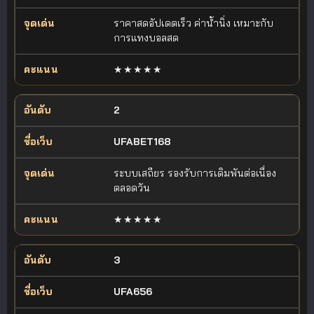
ราคาสดอัปเดตเร็ว ค่าน้ำนิ่ง เหมาะกับ
การแทงบอลสด
★★★★★
2
UFABET168
ระบบเสถียร รองรับการเดิมพันต่อเนื่อง
ตลอดวัน
★★★★★
3
UFA656