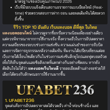
มาตรฐานของเว็บคุณภาพในปี 2026
เว็บที่มีระบบแจ้งเตือนสถานะรายการแบบเรียลไทม์ (Real-
time) ช่วยตรวจสอบการฝาก ถอน และผลเดิมพันได้สะดวก
ยิ่งขึ้น
รีวิว TOP 10 อันดับ เว็บแทงบอล ดีที่สุด ในไทย
แทงบอลออนไลน์
ไม่ควรดูจากชื่อหรือความนิยมเพียงอย่างเดียว
แต่ควรพิจารณาจากการใช้งานจริง ทั้งความเร็วในการอัปเดตราคา
ความเสถียรของระบบช่วงการแข่งขัน ความแม่นยำของการรับบิล
และการจัดการธุรกรรมหลังวางเดิมพัน ทีมงานได้เปรียบเทียบแต่ละ
เว็บภายใต้เงื่อนไขเดียวกันในช่วงการแข่งขันลีกยุโรปและฟุตบอลถ้วย
เพื่อให้เห็นจุดเด่นและข้อสังเกตที่แตกต่างกันอย่างชัดเจน หากยัง
ตัดสินใจไม่ได้ว่า
แทงบอลเว็บไหนดี
รายละเอียดด้านล่างจะช่วยให้
เลือกได้ตรงกับลักษณะการใช้งานมากขึ้น
1. UFABET236
จุดเด่นคือการอัปเดตราคาสดได้รวดเร็ว ค่าน้ำค่อนข้างนิ่ง และ