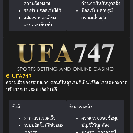
ความผิดพลาด
ก่อนกดยืนยันทุกครั้ง
รองรับบอลสเต็ปได้ดี
บิลสเต็ปหลายคู่มี
แสดงรายละเอียด
ความเสี่ยงสูง
ครบก่อนยืนยัน
6. UFA747
ความเร็วของระบบฝาก-ถอนเป็นจุดเด่นที่เห็นได้ชัด โดยเฉพาะการ
ปรับยอดผ่านระบบอัตโนมัติ
ข้อดี
ข้อควรระวัง
ฝาก-ถอนรวดเร็ว
ควรตรวจสอบข้อมูล
ระบบอัตโนมัติช่วยลด
บัญชีให้ถูกต้อง
เวลารอ
บางช่วงเวลาอาจมี