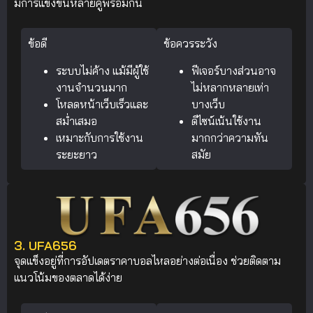
มีการแข่งขันหลายคู่พร้อมกัน
ข้อดี
ข้อควรระวัง
ระบบไม่ค้าง แม้มีผู้ใช้
ฟีเจอร์บางส่วนอาจ
งานจำนวนมาก
ไม่หลากหลายเท่า
โหลดหน้าเว็บเร็วและ
บางเว็บ
สม่ำเสมอ
ดีไซน์เน้นใช้งาน
เหมาะกับการใช้งาน
มากกว่าความทัน
ระยะยาว
สมัย
3. UFA656
จุดแข็งอยู่ที่การอัปเดตราคาบอลไหลอย่างต่อเนื่อง ช่วยติดตาม
แนวโน้มของตลาดได้ง่าย