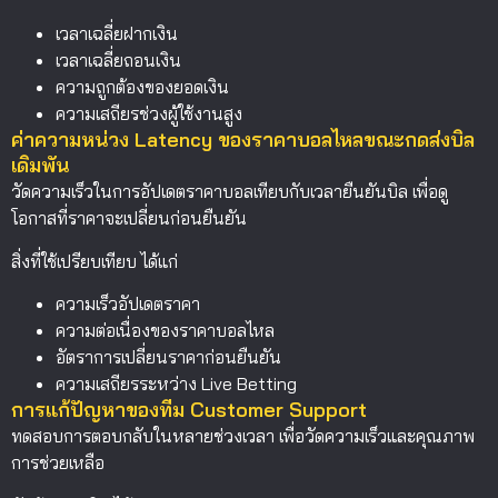
เวลาเฉลี่ยฝากเงิน
เวลาเฉลี่ยถอนเงิน
ความถูกต้องของยอดเงิน
ความเสถียรช่วงผู้ใช้งานสูง
ค่าความหน่วง Latency ของราคาบอลไหลขณะกดส่งบิล
เดิมพัน
วัดความเร็วในการอัปเดตราคาบอลเทียบกับเวลายืนยันบิล เพื่อดู
โอกาสที่ราคาจะเปลี่ยนก่อนยืนยัน
สิ่งที่ใช้เปรียบเทียบ ได้แก่
ความเร็วอัปเดตราคา
ความต่อเนื่องของราคาบอลไหล
อัตราการเปลี่ยนราคาก่อนยืนยัน
ความเสถียรระหว่าง Live Betting
การแก้ปัญหาของทีม Customer Support
ทดสอบการตอบกลับในหลายช่วงเวลา เพื่อวัดความเร็วและคุณภาพ
การช่วยเหลือ