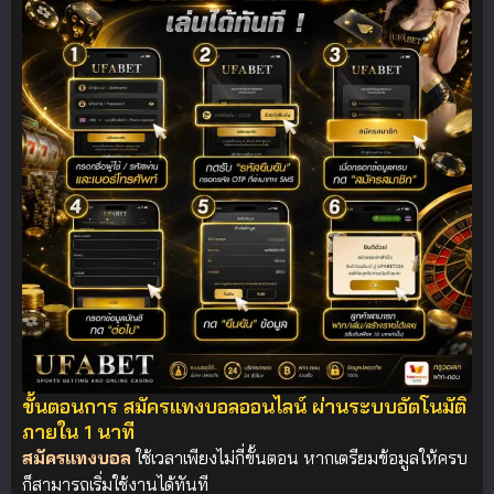
ขั้นตอนการ สมัครแทงบอลออนไลน์ ผ่านระบบอัตโนมัติ
ภายใน 1 นาที
สมัครแทงบอล
ใช้เวลาเพียงไม่กี่ขั้นตอน หากเตรียมข้อมูลให้ครบ
ก็สามารถเริ่มใช้งานได้ทันที