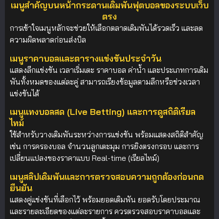
เมนูสำคัญบนหน้ากระดานเดิมพันฟุตบอลของระบบเว็บ
ตรง
การเข้าใจเมนูหลักจะช่วยให้เลือกตลาดเดิมพันได้รวดเร็ว และลด
ความผิดพลาดก่อนส่งบิล
เมนูราคาบอลและตารางแข่งขันประจำวัน
แสดงลีกแข่งขัน เวลาเริ่มเตะ ราคาบอล ค่าน้ำ และประเภทการเดิม
พันทั้งหมดของแต่ละคู่ สามารถเรียงข้อมูลตามลีกหรือช่วงเวลา
แข่งขันได้
เมนูแทงบอลสด (Live Betting) และการดูสถิติเรียล
ไทม์
ใช้สำหรับวางเดิมพันระหว่างการแข่งขัน พร้อมแสดงสถิติสำคัญ
เช่น การครองบอล จำนวนลูกเตะมุม การยิงตรงกรอบ และการ
เปลี่ยนแปลงของราคาแบบ Real-time (เรียลไทม์)
เมนูสลิปเดิมพันและการตรวจสอบความถูกต้องก่อนกด
ยืนยัน
แสดงคู่แข่งขันที่เลือกไว้ พร้อมยอดเดิมพัน ยอดรับโดยประมาณ
และรายละเอียดของแต่ละรายการ ควรตรวจสอบราคาบอลและ