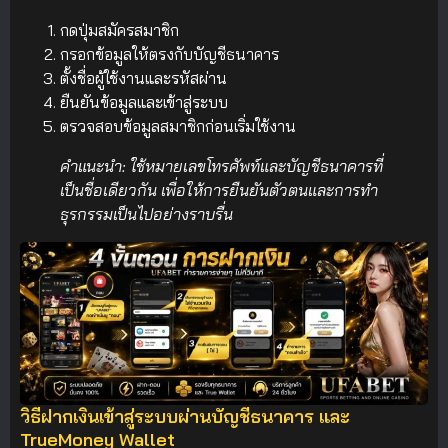
กดปุ่มสมัครสมาชิก
กรอกข้อมูลให้ตรงกับบัญชีธนาคาร
ตั้งชื่อผู้ใช้งานและรหัสผ่าน
ยืนยันข้อมูลและเข้าสู่ระบบ
ตรวจสอบข้อมูลสมาชิกก่อนเริ่มใช้งาน
คำแนะนำ: ใช้หมายเลขโทรศัพท์และบัญชีธนาคารที่
เป็นชื่อเดียวกัน เพื่อให้การยืนยันตัวตนและการทำ
ธุรกรรมเป็นไปอย่างราบรื่น
วิธีฝากเงินเข้าสู่ระบบผ่านบัญชีธนาคาร และ
TrueMoney Wallet