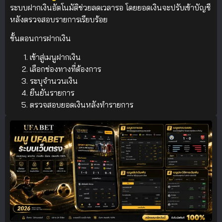
ระบบฝากเงินอัตโนมัติช่วยลดเวลารอ โดยยอดเงินจะปรับเข้าบัญชี
หลังตรวจสอบรายการเรียบร้อย
ขั้นตอนการฝากเงิน
เข้าสู่เมนูฝากเงิน
เลือกช่องทางที่ต้องการ
ระบุจำนวนเงิน
ยืนยันรายการ
ตรวจสอบยอดเงินหลังทำรายการ