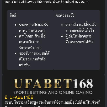
ตอบสนองได้ดีในช่วงที่มีการเดิมพันพร้อมกันจำนวนมาก
ข้อดี
ข้อควรระวัง
ราคาบอลอัปเดตเร็ว
ราคามีการเปลี่ยนเร็ว
ค่าความหน่วงต่ำ
อาจต้องตัดสินใจไว
ค่าน้ำค่อนข้างนิ่ง
ผู้เล่นใหม่อาจตาม
เหมาะกับสาย
จังหวะราคาไม่ทัน
วิเคราะห์ราคา
รองรับการแทงสดได้
ดีในช่วงเกมกำลัง
แข่งขัน
2. UFABET168
ระบบมีความเสถียรสูง รองรับการใช้งานต่อเนื่องได้ดี แม้ในช่วงที่