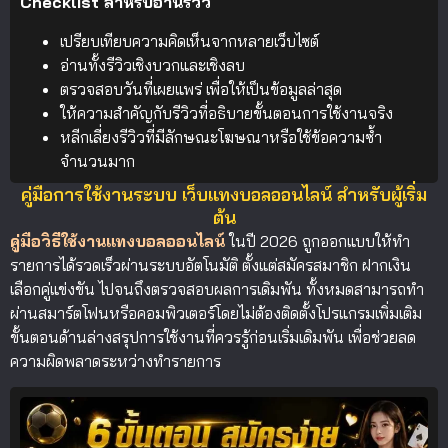
Checklist สำหรับอ่านรีวิว
เปรียบเทียบความคิดเห็นจากหลายเว็บไซต์
อ่านทั้งรีวิวเชิงบวกและเชิงลบ
ตรวจสอบวันที่เผยแพร่ เพื่อให้เป็นข้อมูลล่าสุด
ให้ความสำคัญกับรีวิวที่อธิบายขั้นตอนการใช้งานจริง
หลีกเลี่ยงรีวิวที่มีลักษณะโฆษณาหรือใช้ข้อความซ้ำ
จำนวนมาก
คู่มือการใช้งานระบบ เว็บแทงบอลออนไลน์ สำหรับผู้เริ่ม
ต้น
คู่มือวิธีใช้งานแทงบอลออนไลน์
ในปี 2026 ถูกออกแบบให้ทำ
รายการได้รวดเร็วผ่านระบบอัตโนมัติ ตั้งแต่สมัครสมาชิก ฝากเงิน
เลือกคู่แข่งขัน ไปจนถึงตรวจสอบผลการเดิมพัน ทั้งหมดสามารถทำ
ผ่านสมาร์ตโฟนหรือคอมพิวเตอร์โดยไม่ต้องติดตั้งโปรแกรมเพิ่มเติม
ขั้นตอนด้านล่างสรุปการใช้งานที่ควรรู้ก่อนเริ่มเดิมพัน เพื่อช่วยลด
ความผิดพลาดระหว่างทำรายการ