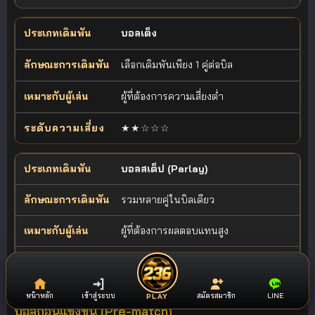
บอลเต็ง
เลือกเดิมพันเพียง 1 คู่ต่อบิล
ผู้ที่ต้องการความเสี่ยงต่ำ
★★☆☆☆
บอลสเต็ป (Parlay)
รวมหลายคู่ในบิลเดียว
ผู้ที่ต้องการผลตอบแทนสูง
★★★★★
หน้าหลัก
เข้าสู่ระบบ
สมัครสมาชิก
LINE
PLAY
บอลก่อนแข่งขัน (Pre-match)