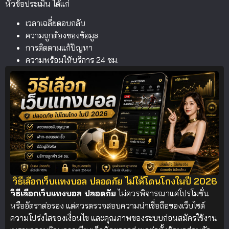
หัวข้อประเมิน ได้แก่
เวลาเฉลี่ยตอบกลับ
ความถูกต้องของข้อมูล
การติดตามแก้ปัญหา
ความพร้อมให้บริการ 24 ชม.
วิธีเลือกเว็บแทงบอล ปลอดภัย ไม่ให้โดนโกงในปี 2026
วิธีเลือกเว็บแทงบอล ปลอดภัย
ไม่ควรพิจารณาแค่โปรโมชั่น
หรืออัตราต่อรอง แต่ควรตรวจสอบความน่าเชื่อถือของเว็บไซต์
ความโปร่งใสของเงื่อนไข และคุณภาพของระบบก่อนสมัครใช้งาน