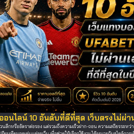
อนไลน์ 10 อันดับที่ดีที่สุด เว็บตรงไม่ผ่า
นวนลีกหรืออัตราต่อรอง แต่รวมถึงความเร็วฝาก-ถอน ความเสถียรระหว่
ยบเทียบจุดเด่นแต่ละเว็บ เพื่อช่วยให้เลือกใช้งานได้เหมาะกับสไตล์การเ