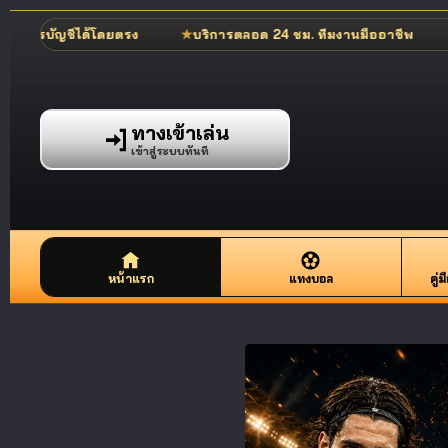
ัญชีได้โดยตรง
บริการตลอด 24 ชม. ทีมงานมืออาชีพ
ฝาก-ถอ
ทางเข้าเล่น
เข้าสู่ระบบทันที
หน้าแรก
แทงบอล
คู่
รีวิวเว็บแทงบอลออ