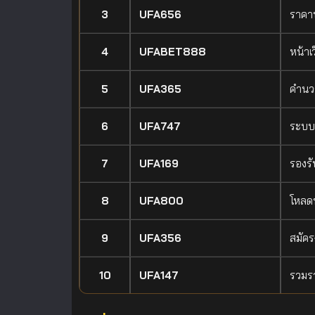
3
UFA656
ราคาบ
4
UFABET888
หน้าเ
5
UFA365
คำนว
6
UFA747
ระบบฝ
7
UFA169
รองรั
8
UFA800
โหลดห
9
UFA356
สมัคร
10
UFA147
รวมรา