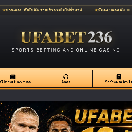
น อัตโนมัติ รวดเร็วภายในไม่กี่วินาที
มั่นคง ปลอดภัย 100% ระบ
SPORTS BETTING AND ONLINE CASINO
มือใช้งานเว็บแทงบอล
ติดต่อ
ข้อกำหนดเงื่อนไ
นไลน์ 10 อันดับ เว็บตรงไม่ผ
ปลอดภัย จ่ายจริงทุกบิล