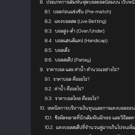
ประเภทการเดิมพันฟุตบอลยอดนิยมบน เว็บพน
บอลก่อนแข่งขัน (Pre-match)
แทงบอลสด (Live Betting)
บอลสูง-ต่ำ (Over/Under)
บอลแฮนดิแคป (Handicap)
บอลเต็ง
บอลสเต็ป (Parlay)
ราคาบอล และ ค่าน้ำ คำนวณอย่างไร?
ราคาบอล คืออะไร?
ค่าน้ำ คืออะไร?
ราคาบอลไหล คืออะไร?
เทคนิคการบริหารเงินทุนและการแทงบอลออน
ข้อผิดพลาดที่นักเดิมพันมักเจอ และวิธีลดค
แทงบอลสเต็ปที่จำนวนคู่มากเกินไปจนเพิ่ม