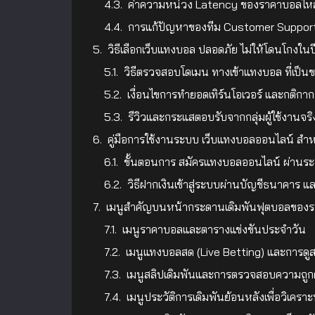
ค่าความหน่วง Latency ของราคาบอลไหล
การแก้ปัญหาของทีม Customer Suppor
วิธีเลือกเว็บแทงบอล ปลอดภัย ไม่ให้โดนโกงใน
วิธีตรวจสอบโดเมน ทางเข้าแทงบอล ที่เป็น
เงื่อนไขการทำยอดเทิร์นโอเวอร์ และกติกาก
รีวิวและกระแสตอบรับจากกลุ่มผู้ใช้งานจร
คู่มือการใช้งานระบบ เว็บแทงบอลออนไลน์ สำหรับ
ขั้นตอนการ สมัครแทงบอลออนไลน์ ผ่านระบ
วิธีฝากเงินเข้าสู่ระบบผ่านบัญชีธนาคาร
เมนูสำคัญบนหน้ากระดานเดิมพันฟุตบอลของร
เมนูราคาบอลและตารางแข่งขันประจำวัน
เมนูแทงบอลสด (Live Betting) และการดูสถิ
เมนูสลิปเดิมพันและการตรวจสอบความถูกต
เมนูประวัติการเดิมพันย้อนหลังเพื่อวิเคราะห