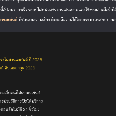
ที่อัปเดตราคาเร็ว ระบบไม่หน่วงช่วงคนเล่นเยอะ และใช้งานผ่านมือถือได้ล
นเอเย่นต์
ที่ช่วยลดความเสี่ยง ติดต่อทีมงานได้โดยตรง ตรวจสอบราย
บตรงไม่ผ่านเอเย่นต์ ปี 2026
น์ อัปเดตล่าสุด 2026
เว็บตรงไม่ผ่านเอเย่นต์
ะประวัติการเปิดให้บริการ
อนอัตโนมัติ 24 ชั่วโมง