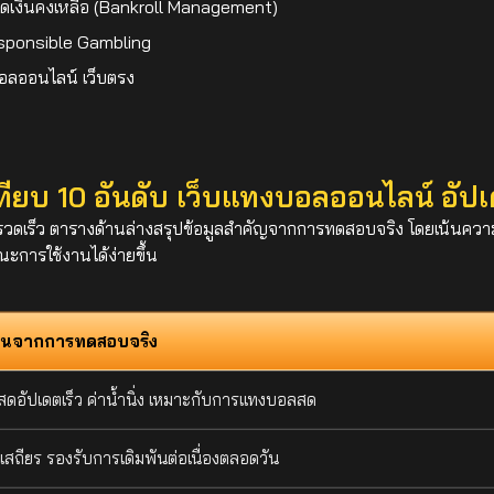
เงินคงเหลือ (Bankroll Management)
sponsible Gambling
บอลออนไลน์ เว็บตรง
ียบ 10 อันดับ เว็บแทงบอลออนไลน์ อัป
วดเร็ว ตารางด้านล่างสรุปข้อมูลสำคัญจากการทดสอบจริง โดยเน้นคว
ษณะการใช้งานได้ง่ายขึ้น
ด่นจากการทดสอบจริง
ดอัปเดตเร็ว ค่าน้ำนิ่ง เหมาะกับการแทงบอลสด
สถียร รองรับการเดิมพันต่อเนื่องตลอดวัน