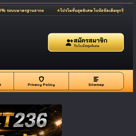
บมาตรฐานสากล
โปรโมชั่นสุดพิเศษ โบนัสจัดเต็มทุกวัน
เว็บตร
สมัครสมาชิก
รับโบนัสสุดพิเศษ
ข
Privacy Policy
Sitemap
่านเอเย่นต์ มั่นคง