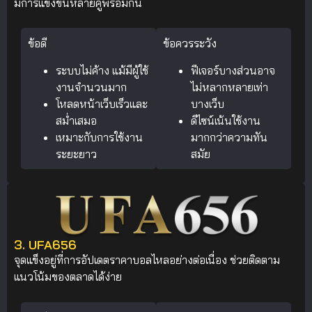
มีการแข่งขันหลายคู่พร้อมกัน
ข้อดี
ข้อควรระวัง
ระบบไม่ค้าง แม้มีผู้ใช้
ฟีเจอร์บางส่วนอาจ
งานจำนวนมาก
ไม่หลากหลายเท่า
โหลดหน้าเว็บเร็วและ
บางเว็บ
สม่ำเสมอ
ดีไซน์เน้นใช้งาน
เหมาะกับการใช้งาน
มากกว่าความทัน
ระยะยาว
สมัย
3. UFA656
จุดแข็งอยู่ที่การอัปเดตราคาบอลไหลอย่างต่อเนื่อง ช่วยติดตาม
แนวโน้มของตลาดได้ง่าย