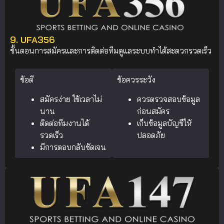
9. UFA356
ขั้นตอนการสมัครและการติดต่อทีมดูแลระบบทำได้สะดวกรวดเร็ว
ข้อดี
ข้อควรระวัง
สมัครง่าย ใช้เวลาไม่
ควรตรวจสอบข้อมูล
นาน
ก่อนสมัคร
ติดต่อทีมงานได้
เก็บข้อมูลบัญชีให้
รวดเร็ว
ปลอดภัย
มีการตอบกลับชัดเจน