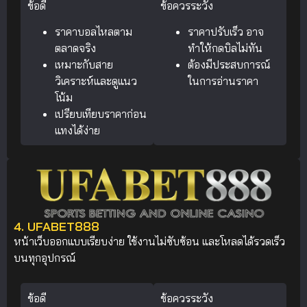
ข้อดี
ข้อควรระวัง
ราคาบอลไหลตาม
ราคาปรับเร็ว อาจ
ตลาดจริง
ทำให้กดบิลไม่ทัน
เหมาะกับสาย
ต้องมีประสบการณ์
วิเคราะห์และดูแนว
ในการอ่านราคา
โน้ม
เปรียบเทียบราคาก่อน
แทงได้ง่าย
4. UFABET888
หน้าเว็บออกแบบเรียบง่าย ใช้งานไม่ซับซ้อน และโหลดได้รวดเร็ว
บนทุกอุปกรณ์
ข้อดี
ข้อควรระวัง