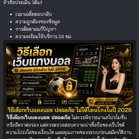
หัวข้อประเมิน ได้แก่
เวลาเฉลี่ยตอบกลับ
ความถูกต้องของข้อมูล
การติดตามแก้ปัญหา
ความพร้อมให้บริการ 24 ชม.
วิธีเลือกเว็บแทงบอล ปลอดภัย ไม่ให้โดนโกงในปี 2026
วิธีเลือกเว็บแทงบอล ปลอดภัย
ไม่ควรพิจารณาแค่โปรโมชั่น
หรืออัตราต่อรอง แต่ควรตรวจสอบความน่าเชื่อถือของเว็บไซต์
ความโปร่งใสของเงื่อนไข และคุณภาพของระบบก่อนสมัครใช้งาน