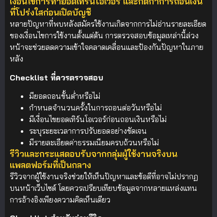
เงื่อนไขการทำยอดเทิร์นโอเวอร์ และกติกาการถอนเงิน
ที่โปร่งใสก่อนเปิดบัญชี
หลายปัญหาที่พบหลังสมัครใช้งานเกิดจากการไม่อ่านรายละเอียด
ของเงื่อนไขการใช้งานตั้งแต่ต้น การตรวจสอบข้อมูลเหล่านี้ล่วง
หน้าจะช่วยลดความเข้าใจคลาดเคลื่อนและป้องกันปัญหาในภาย
หลัง
Checklist ที่ควรตรวจสอบ
มียอดถอนขั้นต่ำหรือไม่
กำหนดจำนวนครั้งในการถอนต่อวันหรือไม่
มีเงื่อนไขยอดเทิร์นโอเวอร์ก่อนถอนเงินหรือไม่
ระบุระยะเวลาการปรับยอดอย่างชัดเจน
มีรายละเอียดค่าธรรมเนียมครบถ้วนหรือไม่
รีวิวและกระแสตอบรับจากกลุ่มผู้ใช้งานจริงบน
แพลตฟอร์มที่เป็นกลาง
รีวิวจากผู้ใช้งานจริงช่วยให้เห็นปัญหาและข้อดีที่อาจไม่ปรากฏ
บนหน้าเว็บไซต์ โดยควรเปรียบเทียบข้อมูลจากหลายแหล่งแทน
การอ้างอิงเพียงความคิดเห็นเดียว