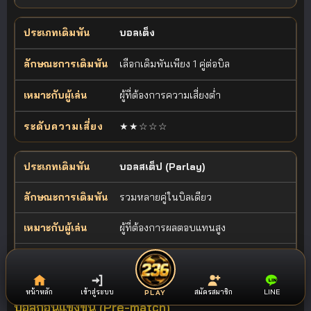
บอลเต็ง
เลือกเดิมพันเพียง 1 คู่ต่อบิล
ผู้ที่ต้องการความเสี่ยงต่ำ
★★☆☆☆
บอลสเต็ป (Parlay)
รวมหลายคู่ในบิลเดียว
ผู้ที่ต้องการผลตอบแทนสูง
★★★★★
หน้าหลัก
เข้าสู่ระบบ
สมัครสมาชิก
LINE
PLAY
บอลก่อนแข่งขัน (Pre-match)