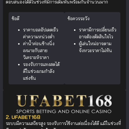
ตอบสนองได้ดีในช่วงที่มีการเดิมพันพร้อมกันจำนวนมาก
ข้อดี
ข้อควรระวัง
ราคาบอลอัปเดตเร็ว
ราคามีการเปลี่ยนเร็ว
ค่าความหน่วงต่ำ
อาจต้องตัดสินใจไว
ค่าน้ำค่อนข้างนิ่ง
ผู้เล่นใหม่อาจตาม
เหมาะกับสาย
จังหวะราคาไม่ทัน
วิเคราะห์ราคา
รองรับการแทงสดได้
ดีในช่วงเกมกำลัง
แข่งขัน
2. UFABET168
ระบบมีความเสถียรสูง รองรับการใช้งานต่อเนื่องได้ดี แม้ในช่วงที่