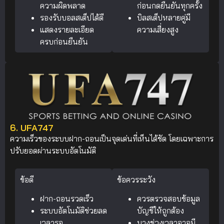
ความผิดพลาด
ก่อนกดยืนยันทุกครั้ง
รองรับบอลสเต็ปได้ดี
บิลสเต็ปหลายคู่มี
แสดงรายละเอียด
ความเสี่ยงสูง
ครบก่อนยืนยัน
6. UFA747
ความเร็วของระบบฝาก-ถอนเป็นจุดเด่นที่เห็นได้ชัด โดยเฉพาะการ
ปรับยอดผ่านระบบอัตโนมัติ
ข้อดี
ข้อควรระวัง
ฝาก-ถอนรวดเร็ว
ควรตรวจสอบข้อมูล
ระบบอัตโนมัติช่วยลด
บัญชีให้ถูกต้อง
เวลารอ
บางช่วงเวลาอาจมี