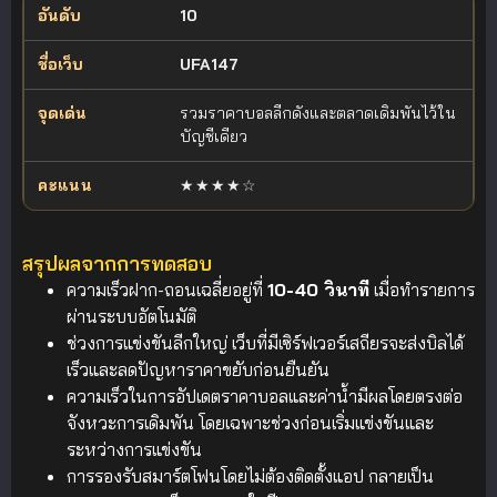
10
UFA147
รวมราคาบอลลีกดังและตลาดเดิมพันไว้ใน
บัญชีเดียว
★★★★☆
สรุปผลจากการทดสอบ
ความเร็วฝาก-ถอนเฉลี่ยอยู่ที่
10-40 วินาที
เมื่อทำรายการ
ผ่านระบบอัตโนมัติ
ช่วงการแข่งขันลีกใหญ่ เว็บที่มีเซิร์ฟเวอร์เสถียรจะส่งบิลได้
เร็วและลดปัญหาราคาขยับก่อนยืนยัน
ความเร็วในการอัปเดตราคาบอลและค่าน้ำมีผลโดยตรงต่อ
จังหวะการเดิมพัน โดยเฉพาะช่วงก่อนเริ่มแข่งขันและ
ระหว่างการแข่งขัน
การรองรับสมาร์ตโฟนโดยไม่ต้องติดตั้งแอป กลายเป็น