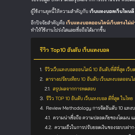
ผู้ใช้งานยุคนี้ให้ความสำคัญกับ
เว็บแทงบอลเว็บไหนดี
อีกปัจจัยสำคัญคือ
เว็บแทงบอลออนไลน์เว็บตรงไม่ผ่า
ทำให้ใช้งานโปร่งใสและเชื่อถือได้มากขึ้น
รีวิว Top10 อันดับ เว็บแทงบอล
รีวิวเว็บแทงบอลออนไลน์ 10 อันดับที่ดีที่สุด เว็
ตารางเปรียบเทียบ 10 อันดับ เว็บแทงบอลออนไล
สรุปผลจากการทดสอบ
รีวิว TOP 10 อันดับ เว็บแทงบอล ดีที่สุด ในไทย
Review Methodology การจัดอันดับ 10 แทงบอล
ความน่าเชื่อถือ ความปลอดภัยของโดเมน แล
ความเร็วในการปรับยอดเงินของระบบฝาก-ถ