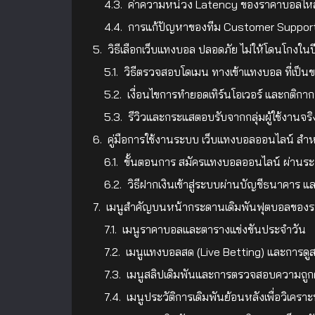
ค่าความหน่วง Latency ของราคาบอลไหล
การแก้ปัญหาของทีม Customer Suppor
วิธีเลือกเว็บแทงบอล ปลอดภัย ไม่ให้โดนโกงใน
วิธีตรวจสอบโดเมน ทางเข้าแทงบอล ที่เป็น
เงื่อนไขการทำยอดเทิร์นโอเวอร์ และกติกาก
รีวิวและกระแสตอบรับจากกลุ่มผู้ใช้งานจร
คู่มือการใช้งานระบบ เว็บแทงบอลออนไลน์ สำหรับ
ขั้นตอนการ สมัครแทงบอลออนไลน์ ผ่านระบ
วิธีฝากเงินเข้าสู่ระบบผ่านบัญชีธนาคาร
เมนูสำคัญบนหน้ากระดานเดิมพันฟุตบอลของร
เมนูราคาบอลและตารางแข่งขันประจำวัน
เมนูแทงบอลสด (Live Betting) และการดูสถิ
เมนูสลิปเดิมพันและการตรวจสอบความถูกต
เมนูประวัติการเดิมพันย้อนหลังเพื่อวิเคราะห