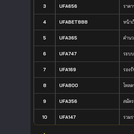
3
UFA656
ราคาบ
4
UFABET888
หน้าเ
5
UFA365
คำนว
6
UFA747
ระบบฝ
7
UFA169
รองรั
8
UFA800
โหลดห
9
UFA356
สมัคร
10
UFA147
รวมรา