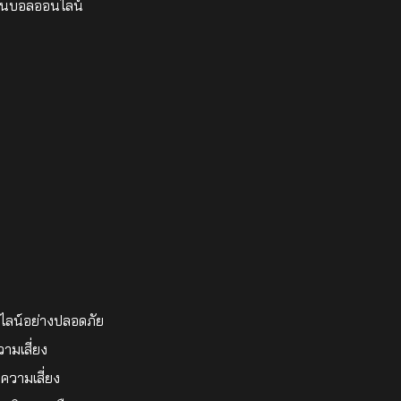
ันบอลออนไลน์
ไลน์อย่างปลอดภัย
วามเสี่ยง
ความเสี่ยง