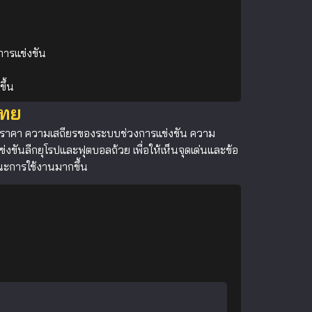
การแข่งขัน
ึ้น
ไทย
เดตราคา ความเสถียรของระบบช่วงการแข่งขัน ความ
งขันลีกยุโรปและฟุตบอลถ้วย เพื่อให้เห็นจุดเด่นและข้อ
ณะการใช้งานมากขึ้น