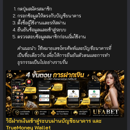
กดปุ่มสมัครสมาชิก
กรอกข้อมูลให้ตรงกับบัญชีธนาคาร
ตั้งชื่อผู้ใช้งานและรหัสผ่าน
ยืนยันข้อมูลและเข้าสู่ระบบ
ตรวจสอบข้อมูลสมาชิกก่อนเริ่มใช้งาน
คำแนะนำ: ใช้หมายเลขโทรศัพท์และบัญชีธนาคารที่
เป็นชื่อเดียวกัน เพื่อให้การยืนยันตัวตนและการทำ
ธุรกรรมเป็นไปอย่างราบรื่น
วิธีฝากเงินเข้าสู่ระบบผ่านบัญชีธนาคาร และ
TrueMoney Wallet