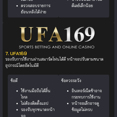
ตรวจสอบรายการ
ดีเลย์เล็กน้อย
ย้อนหลังได้ง่าย
7. UFA169
รองรับการใช้งานผ่านสมาร์ตโฟนได้ดี หน้าจอปรับตามขนาด
อุปกรณ์โดยอัตโนมัติ
ข้อดี
ข้อควรระวัง
ใช้งานมือถือได้ลื่น
อินเทอร์เน็ตช้าอาจ
ไหล
กระทบการใช้งาน
ไม่ต้องติดตั้งแอป
หน้าจอเล็กอาจดู
รองรับทุกขนาดหน้า
ข้อมูลไม่ครบ
จอ