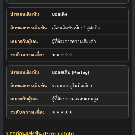
บอลเต็ง
เลือกเดิมพันเพียง 1 คู่ต่อบิล
ผู้ที่ต้องการความเสี่ยงต่ำ
★★☆☆☆
บอลสเต็ป (Parlay)
รวมหลายคู่ในบิลเดียว
ผู้ที่ต้องการผลตอบแทนสูง
★★★★★
บอลก่อนแข่งขัน (Pre-match)