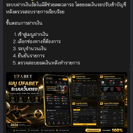
ระบบฝากเงินอัตโนมัติช่วยลดเวลารอ โดยยอดเงินจะปรับเข้าบัญชี
หลังตรวจสอบรายการเรียบร้อย
ขั้นตอนการฝากเงิน
เข้าสู่เมนูฝากเงิน
เลือกช่องทางที่ต้องการ
ระบุจำนวนเงิน
ยืนยันรายการ
ตรวจสอบยอดเงินหลังทำรายการ