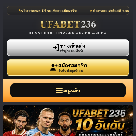
บริการตลอด 24 ชม. ทีมงานมืออาชีพ
ฝาก-ถอน อัตโนมัติ รวดเร็วภายในไม่กี่วิน
SPORTS BETTING AND ONLINE CASINO
ทางเข้าเล่น
เข้าสู่ระบบทันที
สมัครสมาชิก
รับโบนัสสุดพิเศษ
เมนูหลัก
รีวิวเว็บแทงบอลออนไลน์
10 อันดับ เว็บตรงไม่ผ่าน