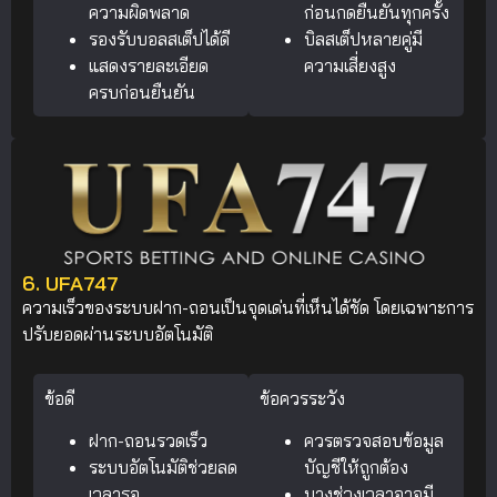
ความผิดพลาด
ก่อนกดยืนยันทุกครั้ง
รองรับบอลสเต็ปได้ดี
บิลสเต็ปหลายคู่มี
แสดงรายละเอียด
ความเสี่ยงสูง
ครบก่อนยืนยัน
6. UFA747
ความเร็วของระบบฝาก-ถอนเป็นจุดเด่นที่เห็นได้ชัด โดยเฉพาะการ
ปรับยอดผ่านระบบอัตโนมัติ
ข้อดี
ข้อควรระวัง
ฝาก-ถอนรวดเร็ว
ควรตรวจสอบข้อมูล
ระบบอัตโนมัติช่วยลด
บัญชีให้ถูกต้อง
เวลารอ
บางช่วงเวลาอาจมี