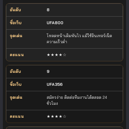
8
UFA800
โหลดหน้าเดิมพันไว แม้ใช้อินเทอร์เน็ต
ความเร็วต่ำ
★★★★☆
9
UFA356
สมัครง่าย ติดต่อทีมงานได้ตลอด 24
ชั่วโมง
★★★★☆