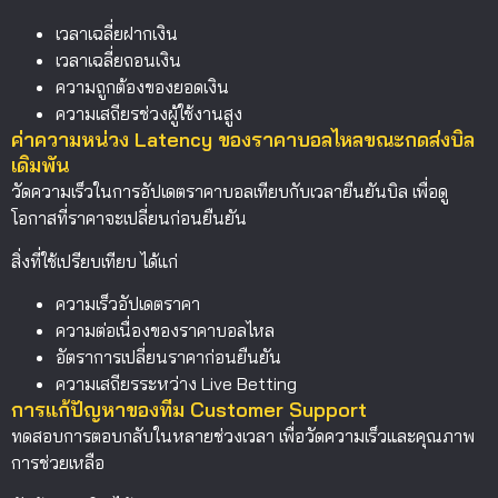
เวลาเฉลี่ยฝากเงิน
เวลาเฉลี่ยถอนเงิน
ความถูกต้องของยอดเงิน
ความเสถียรช่วงผู้ใช้งานสูง
ค่าความหน่วง Latency ของราคาบอลไหลขณะกดส่งบิล
เดิมพัน
วัดความเร็วในการอัปเดตราคาบอลเทียบกับเวลายืนยันบิล เพื่อดู
โอกาสที่ราคาจะเปลี่ยนก่อนยืนยัน
สิ่งที่ใช้เปรียบเทียบ ได้แก่
ความเร็วอัปเดตราคา
ความต่อเนื่องของราคาบอลไหล
อัตราการเปลี่ยนราคาก่อนยืนยัน
ความเสถียรระหว่าง Live Betting
การแก้ปัญหาของทีม Customer Support
ทดสอบการตอบกลับในหลายช่วงเวลา เพื่อวัดความเร็วและคุณภาพ
การช่วยเหลือ