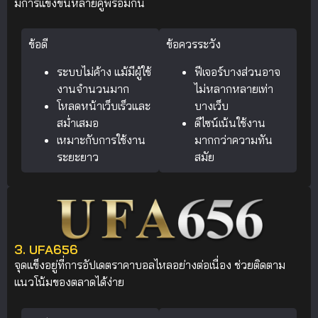
มีการแข่งขันหลายคู่พร้อมกัน
ข้อดี
ข้อควรระวัง
ระบบไม่ค้าง แม้มีผู้ใช้
ฟีเจอร์บางส่วนอาจ
งานจำนวนมาก
ไม่หลากหลายเท่า
โหลดหน้าเว็บเร็วและ
บางเว็บ
สม่ำเสมอ
ดีไซน์เน้นใช้งาน
เหมาะกับการใช้งาน
มากกว่าความทัน
ระยะยาว
สมัย
3. UFA656
จุดแข็งอยู่ที่การอัปเดตราคาบอลไหลอย่างต่อเนื่อง ช่วยติดตาม
แนวโน้มของตลาดได้ง่าย