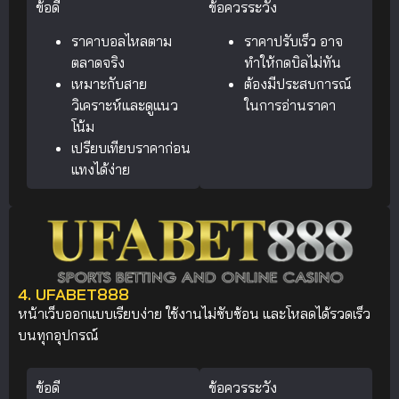
ข้อดี
ข้อควรระวัง
ราคาบอลไหลตาม
ราคาปรับเร็ว อาจ
ตลาดจริง
ทำให้กดบิลไม่ทัน
เหมาะกับสาย
ต้องมีประสบการณ์
วิเคราะห์และดูแนว
ในการอ่านราคา
โน้ม
เปรียบเทียบราคาก่อน
แทงได้ง่าย
4. UFABET888
หน้าเว็บออกแบบเรียบง่าย ใช้งานไม่ซับซ้อน และโหลดได้รวดเร็ว
บนทุกอุปกรณ์
ข้อดี
ข้อควรระวัง