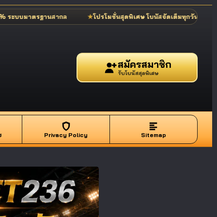
ตรฐานสากล
โปรโมชั่นสุดพิเศษ โบนัสจัดเต็มทุกวัน
เว็บตรงไม
สมัครสมาชิก
รับโบนัสสุดพิเศษ
ข
Privacy Policy
Sitemap
่านเอเย่นต์ มั่นคง