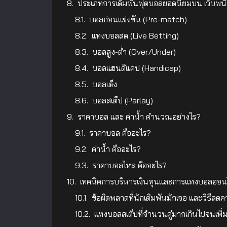
ประเภทการเดิมพันฟุตบอลยอดนิยมบน เว็บพน
บอลก่อนแข่งขัน (Pre-match)
แทงบอลสด (Live Betting)
บอลสูง-ต่ำ (Over/Under)
บอลแฮนดิแคป (Handicap)
บอลเต็ง
บอลสเต็ป (Parlay)
ราคาบอล และ ค่าน้ำ คำนวณอย่างไร?
ราคาบอล คืออะไร?
ค่าน้ำ คืออะไร?
ราคาบอลไหล คืออะไร?
เทคนิคการบริหารเงินทุนและการแทงบอลออน
ข้อผิดพลาดที่นักเดิมพันมักเจอ และวิธีลดค
แทงบอลสเต็ปที่จำนวนคู่มากเกินไปจนเพิ่ม