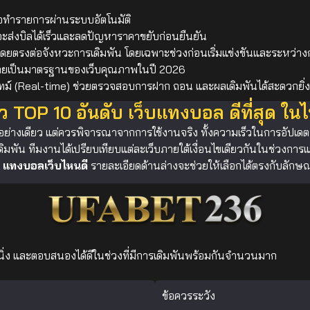
่อทำรายการผ่านระบบอัตโนมัติ
ียรจะส่งบิลได้เร็วและลดปัญหาราคาขยับก่อนยืนยัน
ยตรงต่อจังหวะการเดิมพัน โดยเฉพาะช่วงก่อนเริ่มแข่งขันและระหว่าง
กลายเป็นมาตรฐานของเว็บคุณภาพในปี 2026
ไทม์ (Real-time) ช่วยตรวจสอบการฝาก ถอน และผลเดิมพันได้สะดวกยิ่งข
วิว TOP 10 อันดับ เว็บแทงบอล ดีที่สุด ใน
งอย่างเดียว แต่ควรพิจารณาจากการใช้งานจริง ทั้งความเร็วในการอัป
ัน ทีมงานได้เปรียบเทียบแต่ละเว็บภายใต้เงื่อนไขเดียวกันในช่วงการแข่
า
แทงบอลเว็บไหนดี
รายละเอียดด้านล่างจะช่วยให้เลือกได้ตรงกับลักษ
างนิ่ง และตอบสนองได้ดีในช่วงที่มีการเดิมพันพร้อมกันจำนวนมาก
ข้อควรระวัง