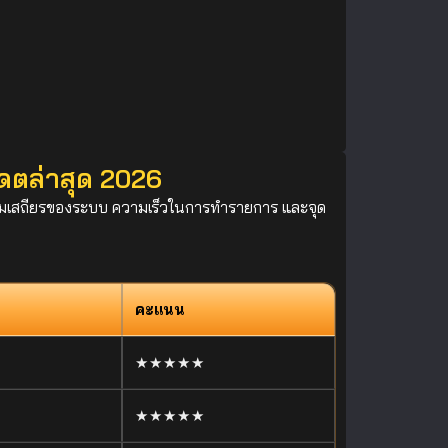
เดตล่าสุด 2026
ามเสถียรของระบบ ความเร็วในการทำรายการ และจุด
คะแนน
★★★★★
★★★★★