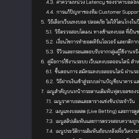
ค่าความหน่วง Latency ของราคาบอลไหล
การแก้ปัญหาของทีม Customer Suppor
วิธีเลือกเว็บแทงบอล ปลอดภัย ไม่ให้โดนโกงใน
วิธีตรวจสอบโดเมน ทางเข้าแทงบอล ที่เป็น
เงื่อนไขการทำยอดเทิร์นโอเวอร์ และกติกาก
รีวิวและกระแสตอบรับจากกลุ่มผู้ใช้งานจร
คู่มือการใช้งานระบบ เว็บแทงบอลออนไลน์ สำหรับ
ขั้นตอนการ สมัครแทงบอลออนไลน์ ผ่านระบ
วิธีฝากเงินเข้าสู่ระบบผ่านบัญชีธนาคาร
เมนูสำคัญบนหน้ากระดานเดิมพันฟุตบอลของร
เมนูราคาบอลและตารางแข่งขันประจำวัน
เมนูแทงบอลสด (Live Betting) และการดูสถิ
เมนูสลิปเดิมพันและการตรวจสอบความถูกต
เมนูประวัติการเดิมพันย้อนหลังเพื่อวิเคราะห