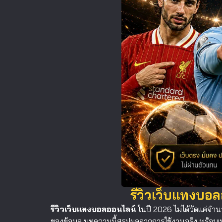
รีวิวเว็บแทงบอลอ
รีวิวเว็บแทงบอลออนไลน์
ในปี 2026 ไม่ได้วัดแค่จำ
ของข้อมูล บทความนี้สรุปผลจากการใช้งานจริง พร้อมเปรี