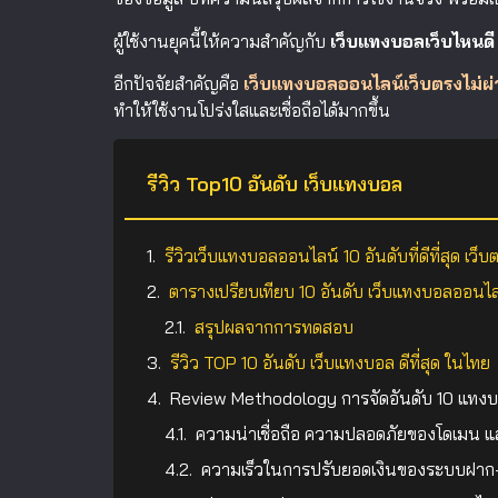
ผู้ใช้งานยุคนี้ให้ความสำคัญกับ
เว็บแทงบอลเว็บไหนดี
อีกปัจจัยสำคัญคือ
เว็บแทงบอลออนไลน์เว็บตรงไม่ผ่า
ทำให้ใช้งานโปร่งใสและเชื่อถือได้มากขึ้น
รีวิว Top10 อันดับ เว็บแทงบอล
รีวิวเว็บแทงบอลออนไลน์ 10 อันดับที่ดีที่สุด เว็
ตารางเปรียบเทียบ 10 อันดับ เว็บแทงบอลออนไล
สรุปผลจากการทดสอบ
รีวิว TOP 10 อันดับ เว็บแทงบอล ดีที่สุด ในไทย
Review Methodology การจัดอันดับ 10 แทงบอล
ความน่าเชื่อถือ ความปลอดภัยของโดเมน แล
ความเร็วในการปรับยอดเงินของระบบฝาก-ถ