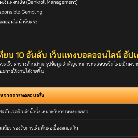
เงินคงเหลือ (Bankroll Management)
sponsible Gambling
บอลออนไลน์ เว็บตรง
ียบ 10 อันดับ เว็บแทงบอลออนไลน์ อัป
วดเร็ว ตารางด้านล่างสรุปข้อมูลสำคัญจากการทดสอบจริง โดยเน้นคว
ษณะการใช้งานได้ง่ายขึ้น
ด่นจากการทดสอบจริง
ดอัปเดตเร็ว ค่าน้ำนิ่ง เหมาะกับการแทงบอลสด
สถียร รองรับการเดิมพันต่อเนื่องตลอดวัน