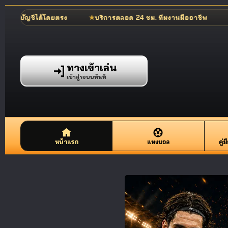
ีได้โดยตรง
บริการตลอด 24 ชม. ทีมงานมืออาชีพ
ฝาก-ถอน อ
ทางเข้าเล่น
เข้าสู่ระบบทันที
หน้าแรก
แทงบอล
คู่
รีวิวเว็บแทงบอลออ