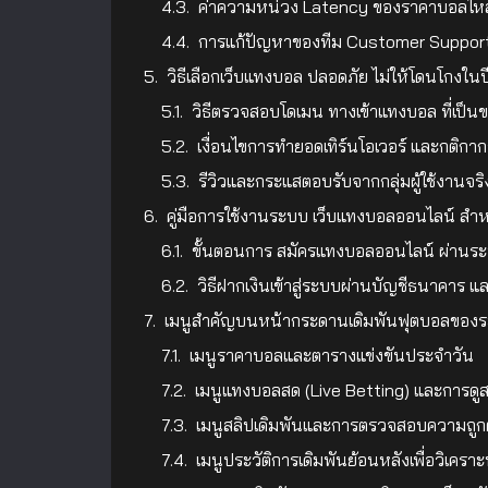
ค่าความหน่วง Latency ของราคาบอลไหล
การแก้ปัญหาของทีม Customer Suppor
วิธีเลือกเว็บแทงบอล ปลอดภัย ไม่ให้โดนโกงใน
วิธีตรวจสอบโดเมน ทางเข้าแทงบอล ที่เป็น
เงื่อนไขการทำยอดเทิร์นโอเวอร์ และกติกาก
รีวิวและกระแสตอบรับจากกลุ่มผู้ใช้งานจร
คู่มือการใช้งานระบบ เว็บแทงบอลออนไลน์ สำหรับ
ขั้นตอนการ สมัครแทงบอลออนไลน์ ผ่านระบ
วิธีฝากเงินเข้าสู่ระบบผ่านบัญชีธนาคาร
เมนูสำคัญบนหน้ากระดานเดิมพันฟุตบอลของร
เมนูราคาบอลและตารางแข่งขันประจำวัน
เมนูแทงบอลสด (Live Betting) และการดูสถิ
เมนูสลิปเดิมพันและการตรวจสอบความถูกต
เมนูประวัติการเดิมพันย้อนหลังเพื่อวิเคราะห