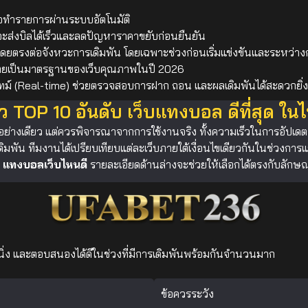
่อทำรายการผ่านระบบอัตโนมัติ
ียรจะส่งบิลได้เร็วและลดปัญหาราคาขยับก่อนยืนยัน
ยตรงต่อจังหวะการเดิมพัน โดยเฉพาะช่วงก่อนเริ่มแข่งขันและระหว่าง
กลายเป็นมาตรฐานของเว็บคุณภาพในปี 2026
ไทม์ (Real-time) ช่วยตรวจสอบการฝาก ถอน และผลเดิมพันได้สะดวกยิ่งข
วิว TOP 10 อันดับ เว็บแทงบอล ดีที่สุด ใน
งอย่างเดียว แต่ควรพิจารณาจากการใช้งานจริง ทั้งความเร็วในการอัป
ัน ทีมงานได้เปรียบเทียบแต่ละเว็บภายใต้เงื่อนไขเดียวกันในช่วงการแข่
า
แทงบอลเว็บไหนดี
รายละเอียดด้านล่างจะช่วยให้เลือกได้ตรงกับลักษ
างนิ่ง และตอบสนองได้ดีในช่วงที่มีการเดิมพันพร้อมกันจำนวนมาก
ข้อควรระวัง