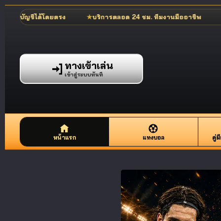
ญชีได้โดยตรง
บริการตลอด 24 ชม. ทีมงานมืออาชีพ
ฝาก-ถอน
ทางเข้าเล่น
เข้าสู่ระบบทันที
หน้าแรก
แทงบอล
คู่
รีวิวเว็บแทงบอลออ