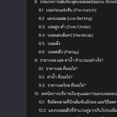
ประเภทการเดิมพันฟุตบอลยอดนิยมบน เว็บพน
บอลก่อนแข่งขัน (Pre-match)
แทงบอลสด (Live Betting)
บอลสูง-ต่ำ (Over/Under)
บอลแฮนดิแคป (Handicap)
บอลเต็ง
บอลสเต็ป (Parlay)
ราคาบอล และ ค่าน้ำ คำนวณอย่างไร?
ราคาบอล คืออะไร?
ค่าน้ำ คืออะไร?
ราคาบอลไหล คืออะไร?
เทคนิคการบริหารเงินทุนและการแทงบอลออน
ข้อผิดพลาดที่นักเดิมพันมักเจอ และวิธีลดค
แทงบอลสเต็ปที่จำนวนคู่มากเกินไปจนเพิ่ม