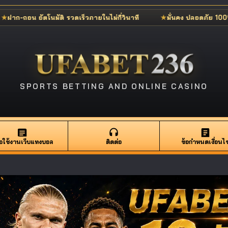
 อัตโนมัติ รวดเร็วภายในไม่กี่วินาที
มั่นคง ปลอดภัย 100% ระบบ
SPORTS BETTING AND ONLINE CASINO
มือใช้งานเว็บแทงบอล
ติดต่อ
ข้อกำหนดเงื่อนไ
นไลน์ 10 อันดับ เว็บตรงไม่ผ
ปลอดภัย จ่ายจริงทุกบิล