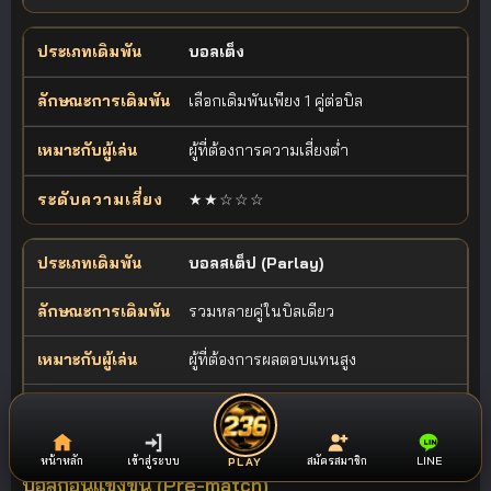
บอลเต็ง
เลือกเดิมพันเพียง 1 คู่ต่อบิล
ผู้ที่ต้องการความเสี่ยงต่ำ
★★☆☆☆
บอลสเต็ป (Parlay)
รวมหลายคู่ในบิลเดียว
ผู้ที่ต้องการผลตอบแทนสูง
★★★★★
หน้าหลัก
เข้าสู่ระบบ
สมัครสมาชิก
LINE
PLAY
บอลก่อนแข่งขัน (Pre-match)