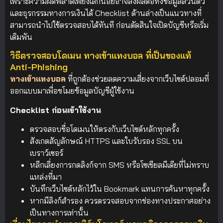
เพราะความผิดพลาดเพียงเล็กน้อยอาจส่งผลต่อทั้งข้อมูลส่วนตัว
และธุรกรรมทางการเงินได้ Checklist ด้านล่างเป็นแนวทางที่
สามารถนำไปใช้ตรวจสอบได้ทันที ก่อนตัดสินใจเปิดบัญชีหรือเริ่ม
เดิมพัน
วิธีตรวจสอบโดเมน ทางเข้าแทงบอล ที่เป็นของแท้
Anti-Phishing
ทางเข้าแทงบอล
ที่ถูกต้องช่วยลดความเสี่ยงจากเว็บไซต์ปลอมที่
ออกแบบมาเพื่อขโมยข้อมูลบัญชีผู้ใช้งาน
Checklist ก่อนเข้าใช้งาน
ตรวจสอบชื่อโดเมนให้ตรงกับเว็บไซต์หลักทุกครั้ง
สังเกตสัญลักษณ์ HTTPS และใบรับรอง SSL บน
เบราว์เซอร์
หลีกเลี่ยงการกดลิงก์จาก SMS หรือโซเชียลมีเดียที่ไม่ทราบ
แหล่งที่มา
บันทึกเว็บไซต์หลักไว้ใน Bookmark แทนการค้นหาทุกครั้ง
หากมีลิงก์สำรอง ควรตรวจสอบจากช่องทางประกาศอย่าง
เป็นทางการเท่านั้น