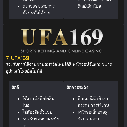
ตรวจสอบรายการ
ดีเลย์เล็กน้อย
ย้อนหลังได้ง่าย
7. UFA169
รองรับการใช้งานผ่านสมาร์ตโฟนได้ดี หน้าจอปรับตามขนาด
อุปกรณ์โดยอัตโนมัติ
ข้อดี
ข้อควรระวัง
ใช้งานมือถือได้ลื่น
อินเทอร์เน็ตช้าอาจ
ไหล
กระทบการใช้งาน
ไม่ต้องติดตั้งแอป
หน้าจอเล็กอาจดู
รองรับทุกขนาดหน้า
ข้อมูลไม่ครบ
จอ