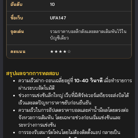
10
UFA147
รวมราคาบอลลีกดังและตลาดเดิมพันไว้ใน
บัญชีเดียว
★★★★☆
สรุปผลจากการทดสอบ
ความเร็วฝาก-ถอนเฉลี่ยอยู่ที่
10-40 วินาที
เมื่อทำรายการ
ผ่านระบบอัตโนมัติ
ช่วงการแข่งขันลีกใหญ่ เว็บที่มีเซิร์ฟเวอร์เสถียรจะส่งบิลได้
เร็วและลดปัญหาราคาขยับก่อนยืนยัน
ความเร็วในการอัปเดตราคาบอลและค่าน้ำมีผลโดยตรงต่อ
จังหวะการเดิมพัน โดยเฉพาะช่วงก่อนเริ่มแข่งขันและ
ระหว่างการแข่งขัน
การรองรับสมาร์ตโฟนโดยไม่ต้องติดตั้งแอป กลายเป็น