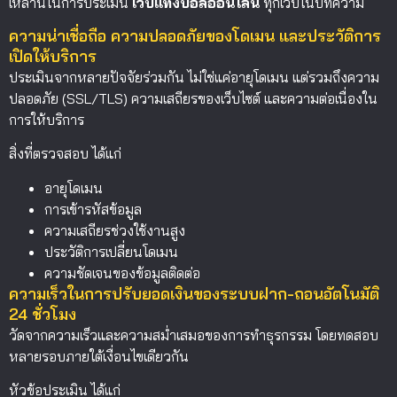
เหล่านี้ในการประเมิน
เว็บแทงบอลออนไลน์
ทุกเว็บในบทความ
ความน่าเชื่อถือ ความปลอดภัยของโดเมน และประวัติการ
เปิดให้บริการ
ประเมินจากหลายปัจจัยร่วมกัน ไม่ใช่แค่อายุโดเมน แต่รวมถึงความ
ปลอดภัย (SSL/TLS) ความเสถียรของเว็บไซต์ และความต่อเนื่องใน
การให้บริการ
สิ่งที่ตรวจสอบ ได้แก่
อายุโดเมน
การเข้ารหัสข้อมูล
ความเสถียรช่วงใช้งานสูง
ประวัติการเปลี่ยนโดเมน
ความชัดเจนของข้อมูลติดต่อ
ความเร็วในการปรับยอดเงินของระบบฝาก-ถอนอัตโนมัติ
24 ชั่วโมง
วัดจากความเร็วและความสม่ำเสมอของการทำธุรกรรม โดยทดสอบ
หลายรอบภายใต้เงื่อนไขเดียวกัน
หัวข้อประเมิน ได้แก่