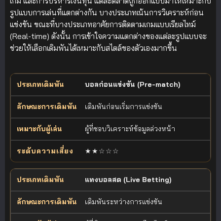
เกม และการบริหารเงินทุน แต่ละตลาดถูกออกแบบมาให้เหมาะกับ
รูปแบบการเล่นที่แตกต่างกัน บางประเภทเน้นการวิเคราะห์ก่อน
แข่งขัน ขณะที่บางประเภทอาศัยการติดตามเกมแบบเรียลไทม์
(Real-time) ดังนั้น การเข้าใจความแตกต่างของแต่ละรูปแบบจะ
ช่วยให้เลือกเดิมพันได้เหมาะกับสไตล์ของตัวเองมากขึ้น
ตารางเปรียบเทียบประเภทการเดิมพันฟุตบอล ลักษณะการเดิมพัน ผู้เล่นท
บอลก่อนแข่งขัน (Pre-match)
ประเภทเดิมพัน
ลักษณะการเดิมพัน
เหมาะกับผู้เล่น
เดิมพันก่อนเริ่มการแข่งขัน
ผู้ที่ชอบวิเคราะห์ข้อมูลล่วงหน้า
★★☆☆☆
แทงบอลสด (Live Betting)
เดิมพันระหว่างการแข่งขัน