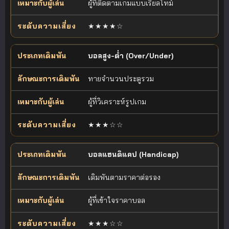
ผู้ที่ติดตามเกมแบบเรียลไทม์
★★★★☆
บอลสูง-ต่ำ (Over/Under)
ทายจำนวนประตูรวม
ผู้ที่วิเคราะห์รูปเกม
★★★☆☆
บอลแฮนดิแคป (Handicap)
เดิมพันตามราคาต่อรอง
ผู้ที่เข้าใจราคาบอล
★★★☆☆