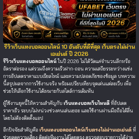
เอเย่นต์ มั่นคงปลอดภัย
จ่ายจริงทุกบิล
รีวิวเว็บแทงบอลออนไลน์ 10 อันดับที่ดีที่สุด เว็บตรงไม่ผ่าน
เอเย่นต์ ปี 2026
รีวิวเว็บแทงบอลออนไลน์
ในปี 2026 ไม่ได้วัดแค่จำนวนลีกหรือ
อัตราต่อรอง แต่รวมถึงความเร็วฝาก-ถอน ความเสถียรระหว่างแข่ง
การอัปเดตราคาแบบเรียลไทม์ และความปลอดภัยของข้อมูล บทความ
นี้สรุปผลจากการใช้งานจริง พร้อมเปรียบเทียบจุดเด่นแต่ละเว็บ เพื่อ
ช่วยให้เลือกใช้งานได้เหมาะกับสไตล์การเดิมพัน
ผู้ใช้งานยุคนี้ให้ความสำคัญกับ
เว็บแทงบอลเว็บไหนดี
ที่อัปเดต
ราคาเร็ว ระบบไม่หน่วงช่วงคนเล่นเยอะ และใช้งานผ่านมือถือได้ลื่น
โดยไม่ต้องติดตั้งแอป
อีกปัจจัยสำคัญคือ
เว็บแทงบอลออนไลน์เว็บตรงไม่ผ่านเอเย่นต์
ที่
ช่วยลดความเสี่ยง ติดต่อทีมงานได้โดยตรง ตรวจสอบรายการได้ง่าย