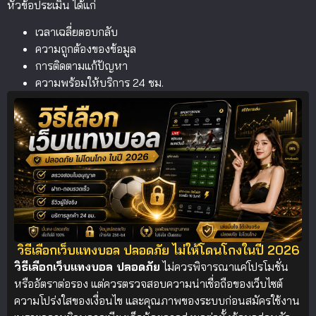
หัวข้อประเมิน ได้แก่
เวลาเฉลี่ยตอบกลับ
ความถูกต้องของข้อมูล
การติดตามแก้ปัญหา
ความพร้อมให้บริการ 24 ชม.
วิธีเลือกเว็บแทงบอล ปลอดภัย ไม่ให้โดนโกงในปี 2026
วิธีเลือกเว็บแทงบอล ปลอดภัย
ไม่ควรพิจารณาแค่โปรโมชั่น
หรืออัตราต่อรอง แต่ควรตรวจสอบความน่าเชื่อถือของเว็บไซต์
ความโปร่งใสของเงื่อนไข และคุณภาพของระบบก่อนสมัครใช้งาน