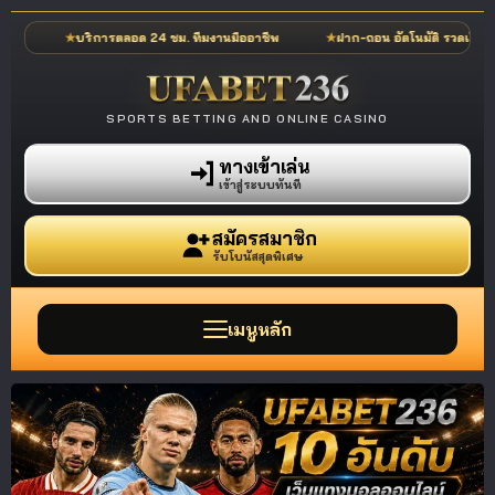
บริการตลอด 24 ชม. ทีมงานมืออาชีพ
ฝาก-ถอน อัตโนมัติ รวดเร็วภายในไม่กี่วินา
SPORTS BETTING AND ONLINE CASINO
ทางเข้าเล่น
เข้าสู่ระบบทันที
สมัครสมาชิก
รับโบนัสสุดพิเศษ
เมนูหลัก
รีวิวเว็บแทงบอลออนไลน์
10 อันดับ เว็บตรงไม่ผ่าน