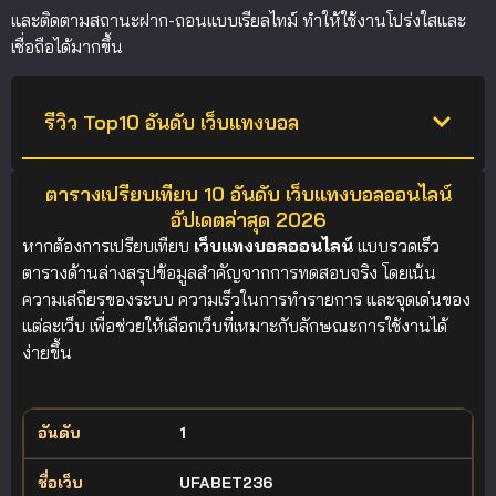
และติดตามสถานะฝาก-ถอนแบบเรียลไทม์ ทำให้ใช้งานโปร่งใสและ
เชื่อถือได้มากขึ้น
รีวิว Top10 อันดับ เว็บแทงบอล
ตารางเปรียบเทียบ 10 อันดับ เว็บแทงบอลออนไลน์
อัปเดตล่าสุด 2026
หากต้องการเปรียบเทียบ
เว็บแทงบอลออนไลน์
แบบรวดเร็ว
ตารางด้านล่างสรุปข้อมูลสำคัญจากการทดสอบจริง โดยเน้น
ความเสถียรของระบบ ความเร็วในการทำรายการ และจุดเด่นของ
แต่ละเว็บ เพื่อช่วยให้เลือกเว็บที่เหมาะกับลักษณะการใช้งานได้
ง่ายขึ้น
1
อันดับ
ชื่อเว็บ
จุดเด่นจากการทดสอบจริง
คะแนน
UFABET236