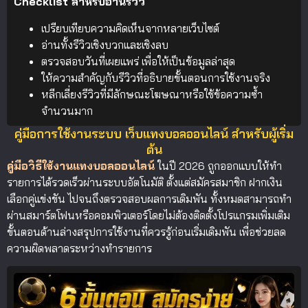
Checklist สำหรับอ่านรีวิว
เปรียบเทียบความคิดเห็นจากหลายเว็บไซต์
อ่านทั้งรีวิวเชิงบวกและเชิงลบ
ตรวจสอบวันที่เผยแพร่ เพื่อให้เป็นข้อมูลล่าสุด
ให้ความสำคัญกับรีวิวที่อธิบายขั้นตอนการใช้งานจริง
หลีกเลี่ยงรีวิวที่มีลักษณะโฆษณาหรือใช้ข้อความซ้ำ
จำนวนมาก
คู่มือการใช้งานระบบ เว็บแทงบอลออนไลน์ สำหรับผู้เริ่ม
ต้น
คู่มือวิธีใช้งานแทงบอลออนไลน์
ในปี 2026 ถูกออกแบบให้ทำ
รายการได้รวดเร็วผ่านระบบอัตโนมัติ ตั้งแต่สมัครสมาชิก ฝากเงิน
เลือกคู่แข่งขัน ไปจนถึงตรวจสอบผลการเดิมพัน ทั้งหมดสามารถทำ
ผ่านสมาร์ตโฟนหรือคอมพิวเตอร์โดยไม่ต้องติดตั้งโปรแกรมเพิ่มเติม
ขั้นตอนด้านล่างสรุปการใช้งานที่ควรรู้ก่อนเริ่มเดิมพัน เพื่อช่วยลด
ความผิดพลาดระหว่างทำรายการ