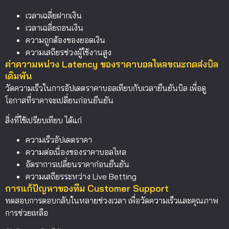
เวลาเฉลี่ยฝากเงิน
เวลาเฉลี่ยถอนเงิน
ความถูกต้องของยอดเงิน
ความเสถียรช่วงผู้ใช้งานสูง
ค่าความหน่วง Latency ของราคาบอลไหลขณะกดส่งบิล
เดิมพัน
วัดความเร็วในการอัปเดตราคาบอลเทียบกับเวลายืนยันบิล เพื่อดู
โอกาสที่ราคาจะเปลี่ยนก่อนยืนยัน
สิ่งที่ใช้เปรียบเทียบ ได้แก่
ความเร็วอัปเดตราคา
ความต่อเนื่องของราคาบอลไหล
อัตราการเปลี่ยนราคาก่อนยืนยัน
ความเสถียรระหว่าง Live Betting
การแก้ปัญหาของทีม Customer Support
ทดสอบการตอบกลับในหลายช่วงเวลา เพื่อวัดความเร็วและคุณภาพ
การช่วยเหลือ