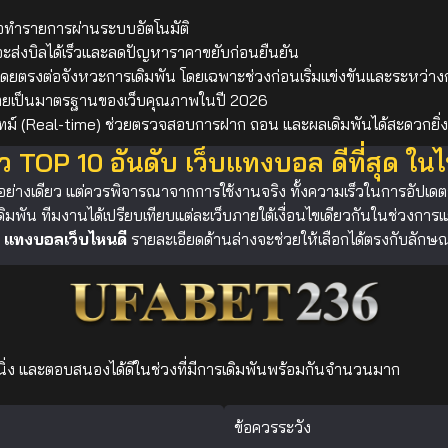
่อทำรายการผ่านระบบอัตโนมัติ
ียรจะส่งบิลได้เร็วและลดปัญหาราคาขยับก่อนยืนยัน
ยตรงต่อจังหวะการเดิมพัน โดยเฉพาะช่วงก่อนเริ่มแข่งขันและระหว่าง
กลายเป็นมาตรฐานของเว็บคุณภาพในปี 2026
ไทม์ (Real-time) ช่วยตรวจสอบการฝาก ถอน และผลเดิมพันได้สะดวกยิ่งข
วิว TOP 10 อันดับ เว็บแทงบอล ดีที่สุด ใน
งอย่างเดียว แต่ควรพิจารณาจากการใช้งานจริง ทั้งความเร็วในการอัป
ัน ทีมงานได้เปรียบเทียบแต่ละเว็บภายใต้เงื่อนไขเดียวกันในช่วงการแข่
า
แทงบอลเว็บไหนดี
รายละเอียดด้านล่างจะช่วยให้เลือกได้ตรงกับลักษ
างนิ่ง และตอบสนองได้ดีในช่วงที่มีการเดิมพันพร้อมกันจำนวนมาก
ข้อควรระวัง