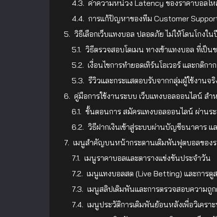
ค่าความหน่วง Latency ของราคาบอลไหล
การแก้ปัญหาของทีม Customer Suppor
วิธีเลือกเว็บแทงบอล ปลอดภัย ไม่ให้โดนโกงใน
วิธีตรวจสอบโดเมน ทางเข้าแทงบอล ที่เป็น
เงื่อนไขการทำยอดเทิร์นโอเวอร์ และกติกาก
รีวิวและกระแสตอบรับจากกลุ่มผู้ใช้งานจร
คู่มือการใช้งานระบบ เว็บแทงบอลออนไลน์ สำหรับ
ขั้นตอนการ สมัครแทงบอลออนไลน์ ผ่านระบ
วิธีฝากเงินเข้าสู่ระบบผ่านบัญชีธนาคาร
เมนูสำคัญบนหน้ากระดานเดิมพันฟุตบอลของร
เมนูราคาบอลและตารางแข่งขันประจำวัน
เมนูแทงบอลสด (Live Betting) และการดูสถิ
เมนูสลิปเดิมพันและการตรวจสอบความถูกต
เมนูประวัติการเดิมพันย้อนหลังเพื่อวิเคราะห