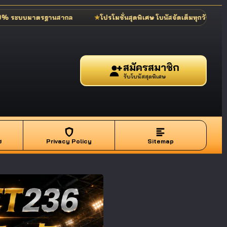
บมาตรฐานสากล
โปรโมชั่นสุดพิเศษ โบนัสจัดเต็มทุกวัน
เว็บต
สมัครสมาชิก
รับโบนัสสุดพิเศษ
ข
Privacy Policy
Sitemap
่านเอเย่นต์ มั่นคง