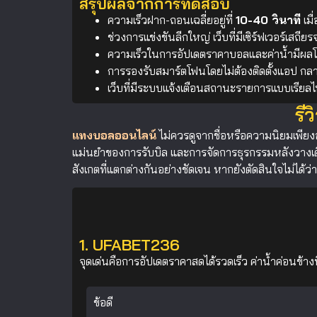
สรุปผลจากการทดสอบ
ความเร็วฝาก-ถอนเฉลี่ยอยู่ที่
10-40 วินาที
เมื
ช่วงการแข่งขันลีกใหญ่ เว็บที่มีเซิร์ฟเวอร์เสถ
ความเร็วในการอัปเดตราคาบอลและค่าน้ำมีผลโด
การรองรับสมาร์ตโฟนโดยไม่ต้องติดตั้งแอป 
เว็บที่มีระบบแจ้งเตือนสถานะรายการแบบเรียล
รี
แทงบอลออนไลน์
ไม่ควรดูจากชื่อหรือความนิยมเพีย
แม่นยำของการรับบิล และการจัดการธุรกรรมหลังวางเดิมพ
สังเกตที่แตกต่างกันอย่างชัดเจน หากยังตัดสินใจไม่ได้ว่
1. UFABET236
จุดเด่นคือการอัปเดตราคาสดได้รวดเร็ว ค่าน้ำค่อนข้
ข้อดี