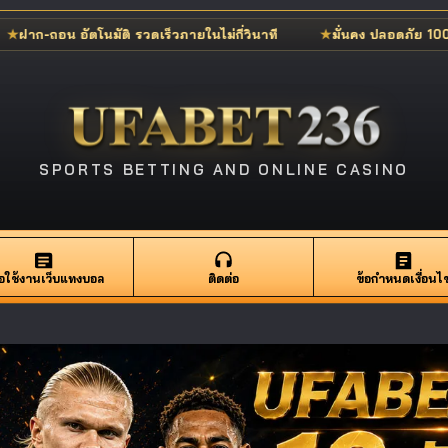
น อัตโนมัติ รวดเร็วภายในไม่กี่วินาที
มั่นคง ปลอดภัย 100% ระบ
SPORTS BETTING AND ONLINE CASINO
มือใช้งานเว็บแทงบอล
ติดต่อ
ข้อกำหนดเงื่อนไ
นไลน์ 10 อันดับ เว็บตรงไม่ผ
ปลอดภัย จ่ายจริงทุกบิล