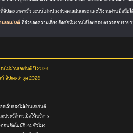
ที่อัปเดตราคาเร็ว ระบบไม่หน่วงช่วงคนเล่นเยอะ และใช้งานผ่านมือถือได้ล
นเอเย่นต์
ที่ช่วยลดความเสี่ยง ติดต่อทีมงานได้โดยตรง ตรวจสอบราย
บตรงไม่ผ่านเอเย่นต์ ปี 2026
น์ อัปเดตล่าสุด 2026
เว็บตรงไม่ผ่านเอเย่นต์
ะประวัติการเปิดให้บริการ
อนอัตโนมัติ 24 ชั่วโมง