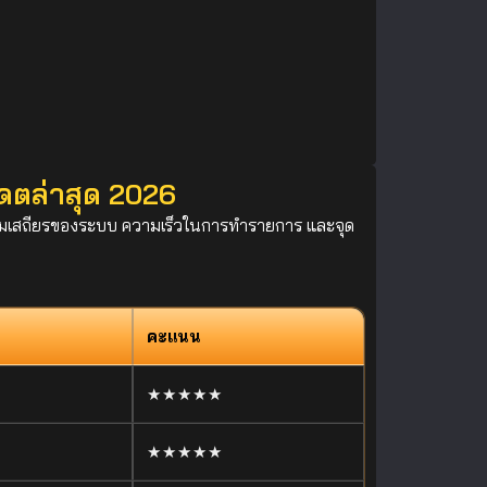
เดตล่าสุด 2026
ามเสถียรของระบบ ความเร็วในการทำรายการ และจุด
คะแนน
★★★★★
★★★★★