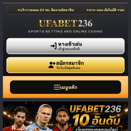
บริการตลอด 24 ชม. ทีมงานมืออาชีพ
ฝาก-ถอน อัตโนมัติ รวดเร็วภายในไม่กี่วินา
SPORTS BETTING AND ONLINE CASINO
ทางเข้าเล่น
เข้าสู่ระบบทันที
สมัครสมาชิก
รับโบนัสสุดพิเศษ
เมนูหลัก
รีวิวเว็บแทงบอลออนไลน์
10 อันดับ เว็บตรงไม่ผ่าน