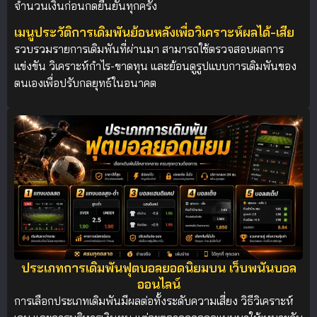
จำนวนเงินก่อนกดยืนยันทุกครั้ง
เมนูประวัติการเดิมพันย้อนหลังเพื่อวิเคราะห์ผลได้-เสีย
รวบรวมรายการเดิมพันที่ผ่านมา สามารถใช้ตรวจสอบผลการ
แข่งขัน วิเคราะห์กำไร-ขาดทุน และย้อนดูรูปแบบการเดิมพันของ
ตนเองเพื่อปรับกลยุทธ์ในอนาคต
ประเภทการเดิมพันฟุตบอลยอดนิยมบน เว็บพนันบอล
ออนไลน์
การเลือกประเภทเดิมพันมีผลต่อทั้งระดับความเสี่ยง วิธีวิเคราะห์