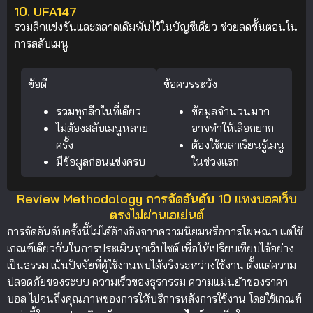
10. UFA147
รวมลีกแข่งขันและตลาดเดิมพันไว้ในบัญชีเดียว ช่วยลดขั้นตอนใน
การสลับเมนู
ข้อดี
ข้อควรระวัง
รวมทุกลีกในที่เดียว
ข้อมูลจำนวนมาก
ไม่ต้องสลับเมนูหลาย
อาจทำให้เลือกยาก
ครั้ง
ต้องใช้เวลาเรียนรู้เมนู
มีข้อมูลก่อนแข่งครบ
ในช่วงแรก
Review Methodology การจัดอันดับ 10 แทงบอลเว็บ
ตรงไม่ผ่านเอเย่นต์
การจัดอันดับครั้งนี้ไม่ได้อ้างอิงจากความนิยมหรือการโฆษณา แต่ใช้
เกณฑ์เดียวกันในการประเมินทุกเว็บไซต์ เพื่อให้เปรียบเทียบได้อย่าง
เป็นธรรม เน้นปัจจัยที่ผู้ใช้งานพบได้จริงระหว่างใช้งาน ตั้งแต่ความ
ปลอดภัยของระบบ ความเร็วของธุรกรรม ความแม่นยำของราคา
บอล ไปจนถึงคุณภาพของการให้บริการหลังการใช้งาน โดยใช้เกณฑ์