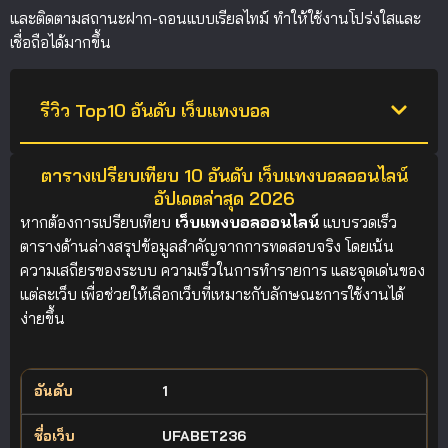
และติดตามสถานะฝาก-ถอนแบบเรียลไทม์ ทำให้ใช้งานโปร่งใสและ
เชื่อถือได้มากขึ้น
รีวิว Top10 อันดับ เว็บแทงบอล
ตารางเปรียบเทียบ 10 อันดับ เว็บแทงบอลออนไลน์
อัปเดตล่าสุด 2026
หากต้องการเปรียบเทียบ
เว็บแทงบอลออนไลน์
แบบรวดเร็ว
ตารางด้านล่างสรุปข้อมูลสำคัญจากการทดสอบจริง โดยเน้น
ความเสถียรของระบบ ความเร็วในการทำรายการ และจุดเด่นของ
แต่ละเว็บ เพื่อช่วยให้เลือกเว็บที่เหมาะกับลักษณะการใช้งานได้
ง่ายขึ้น
1
อันดับ
ชื่อเว็บ
จุดเด่นจากการทดสอบจริง
คะแนน
UFABET236