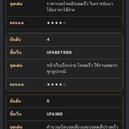
ราคาบอลไหลอัปเดตเร็ว วิเคราะห์แนว
โน้มราคาได้ง่าย
★★★★☆
4
UFABET888
หน้าเว็บเรียบง่าย โหลดเร็ว ใช้งานสะดวก
ทุกอุปกรณ์
★★★★☆
5
UFA365
คำนวณบิลบอลเดี่ยวและบอลสเต็ปรวดเร็ว