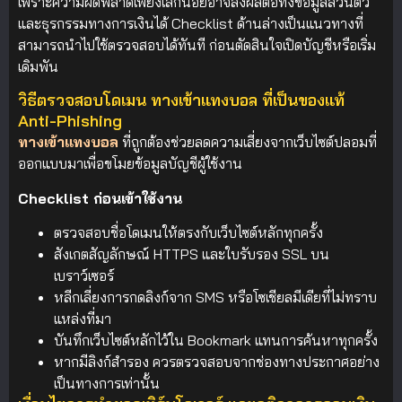
เพราะความผิดพลาดเพียงเล็กน้อยอาจส่งผลต่อทั้งข้อมูลส่วนตัว
และธุรกรรมทางการเงินได้ Checklist ด้านล่างเป็นแนวทางที่
สามารถนำไปใช้ตรวจสอบได้ทันที ก่อนตัดสินใจเปิดบัญชีหรือเริ่ม
เดิมพัน
วิธีตรวจสอบโดเมน ทางเข้าแทงบอล ที่เป็นของแท้
Anti-Phishing
ทางเข้าแทงบอล
ที่ถูกต้องช่วยลดความเสี่ยงจากเว็บไซต์ปลอมที่
ออกแบบมาเพื่อขโมยข้อมูลบัญชีผู้ใช้งาน
Checklist ก่อนเข้าใช้งาน
ตรวจสอบชื่อโดเมนให้ตรงกับเว็บไซต์หลักทุกครั้ง
สังเกตสัญลักษณ์ HTTPS และใบรับรอง SSL บน
เบราว์เซอร์
หลีกเลี่ยงการกดลิงก์จาก SMS หรือโซเชียลมีเดียที่ไม่ทราบ
แหล่งที่มา
บันทึกเว็บไซต์หลักไว้ใน Bookmark แทนการค้นหาทุกครั้ง
หากมีลิงก์สำรอง ควรตรวจสอบจากช่องทางประกาศอย่าง
เป็นทางการเท่านั้น