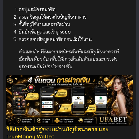
กดปุ่มสมัครสมาชิก
กรอกข้อมูลให้ตรงกับบัญชีธนาคาร
ตั้งชื่อผู้ใช้งานและรหัสผ่าน
ยืนยันข้อมูลและเข้าสู่ระบบ
ตรวจสอบข้อมูลสมาชิกก่อนเริ่มใช้งาน
คำแนะนำ: ใช้หมายเลขโทรศัพท์และบัญชีธนาคารที่
เป็นชื่อเดียวกัน เพื่อให้การยืนยันตัวตนและการทำ
ธุรกรรมเป็นไปอย่างราบรื่น
วิธีฝากเงินเข้าสู่ระบบผ่านบัญชีธนาคาร และ
TrueMoney Wallet