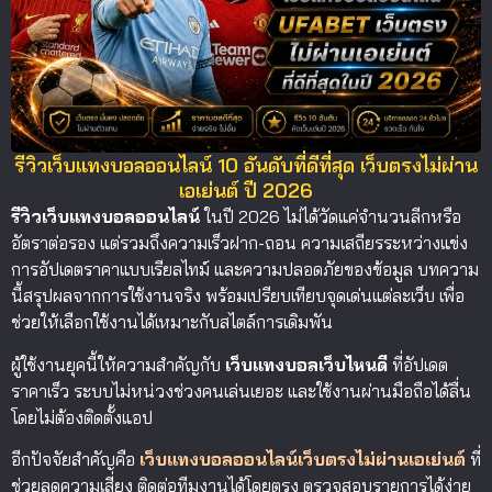
เอเย่นต์ มั่นคงปลอดภัย
จ่ายจริงทุกบิล
รีวิวเว็บแทงบอลออนไลน์ 10 อันดับที่ดีที่สุด เว็บตรงไม่ผ่าน
เอเย่นต์ ปี 2026
รีวิวเว็บแทงบอลออนไลน์
ในปี 2026 ไม่ได้วัดแค่จำนวนลีกหรือ
อัตราต่อรอง แต่รวมถึงความเร็วฝาก-ถอน ความเสถียรระหว่างแข่ง
การอัปเดตราคาแบบเรียลไทม์ และความปลอดภัยของข้อมูล บทความ
นี้สรุปผลจากการใช้งานจริง พร้อมเปรียบเทียบจุดเด่นแต่ละเว็บ เพื่อ
ช่วยให้เลือกใช้งานได้เหมาะกับสไตล์การเดิมพัน
ผู้ใช้งานยุคนี้ให้ความสำคัญกับ
เว็บแทงบอลเว็บไหนดี
ที่อัปเดต
ราคาเร็ว ระบบไม่หน่วงช่วงคนเล่นเยอะ และใช้งานผ่านมือถือได้ลื่น
โดยไม่ต้องติดตั้งแอป
อีกปัจจัยสำคัญคือ
เว็บแทงบอลออนไลน์เว็บตรงไม่ผ่านเอเย่นต์
ที่
ช่วยลดความเสี่ยง ติดต่อทีมงานได้โดยตรง ตรวจสอบรายการได้ง่าย