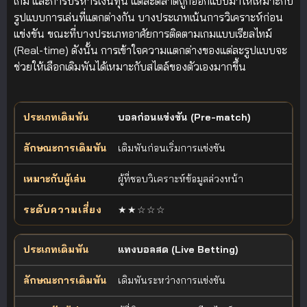
เกม และการบริหารเงินทุน แต่ละตลาดถูกออกแบบมาให้เหมาะกับ
รูปแบบการเล่นที่แตกต่างกัน บางประเภทเน้นการวิเคราะห์ก่อน
แข่งขัน ขณะที่บางประเภทอาศัยการติดตามเกมแบบเรียลไทม์
(Real-time) ดังนั้น การเข้าใจความแตกต่างของแต่ละรูปแบบจะ
ช่วยให้เลือกเดิมพันได้เหมาะกับสไตล์ของตัวเองมากขึ้น
ตารางเปรียบเทียบประเภทการเดิมพันฟุตบอล ลักษณะการเดิมพัน ผู้เล่นท
บอลก่อนแข่งขัน (Pre-match)
ประเภทเดิมพัน
ลักษณะการเดิมพัน
เหมาะกับผู้เล่น
เดิมพันก่อนเริ่มการแข่งขัน
ผู้ที่ชอบวิเคราะห์ข้อมูลล่วงหน้า
★★☆☆☆
แทงบอลสด (Live Betting)
เดิมพันระหว่างการแข่งขัน