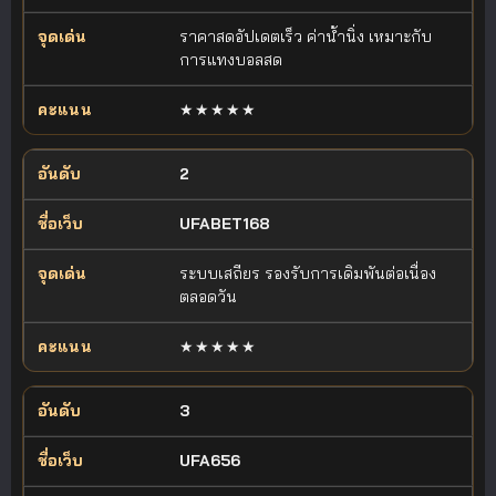
ราคาสดอัปเดตเร็ว ค่าน้ำนิ่ง เหมาะกับ
การแทงบอลสด
★★★★★
2
UFABET168
ระบบเสถียร รองรับการเดิมพันต่อเนื่อง
ตลอดวัน
★★★★★
3
UFA656