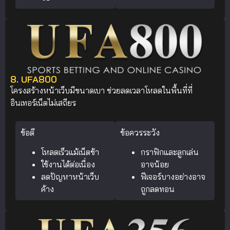
8. UFA800
โครงสร้างหน้าเว็บมีขนาดเบา ช่วยลดเวลาโหลดในพื้นที่ที่
อินเทอร์เน็ตไม่เสถียร
ข้อดี
ข้อควรระวัง
โหลดเร็วแม้เน็ตช้า
กราฟิกและลูกเล่น
ใช้งานได้ต่อเนื่อง
อาจน้อย
ลดปัญหาหน้าเว็บ
ฟีเจอร์บางอย่างอาจ
ค้าง
ถูกลดทอน