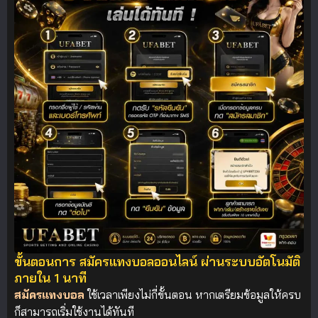
ขั้นตอนการ สมัครแทงบอลออนไลน์ ผ่านระบบอัตโนมัติ
ภายใน 1 นาที
สมัครแทงบอล
ใช้เวลาเพียงไม่กี่ขั้นตอน หากเตรียมข้อมูลให้ครบ
ก็สามารถเริ่มใช้งานได้ทันที