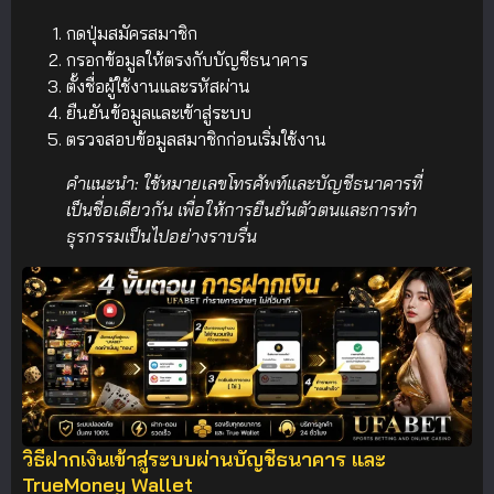
กดปุ่มสมัครสมาชิก
กรอกข้อมูลให้ตรงกับบัญชีธนาคาร
ตั้งชื่อผู้ใช้งานและรหัสผ่าน
ยืนยันข้อมูลและเข้าสู่ระบบ
ตรวจสอบข้อมูลสมาชิกก่อนเริ่มใช้งาน
คำแนะนำ: ใช้หมายเลขโทรศัพท์และบัญชีธนาคารที่
เป็นชื่อเดียวกัน เพื่อให้การยืนยันตัวตนและการทำ
ธุรกรรมเป็นไปอย่างราบรื่น
วิธีฝากเงินเข้าสู่ระบบผ่านบัญชีธนาคาร และ
TrueMoney Wallet