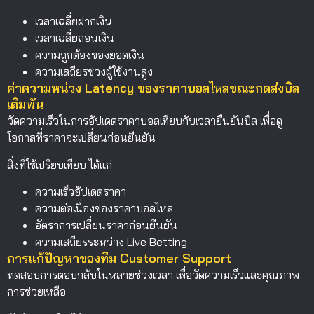
เวลาเฉลี่ยฝากเงิน
เวลาเฉลี่ยถอนเงิน
ความถูกต้องของยอดเงิน
ความเสถียรช่วงผู้ใช้งานสูง
ค่าความหน่วง Latency ของราคาบอลไหลขณะกดส่งบิล
เดิมพัน
วัดความเร็วในการอัปเดตราคาบอลเทียบกับเวลายืนยันบิล เพื่อดู
โอกาสที่ราคาจะเปลี่ยนก่อนยืนยัน
สิ่งที่ใช้เปรียบเทียบ ได้แก่
ความเร็วอัปเดตราคา
ความต่อเนื่องของราคาบอลไหล
อัตราการเปลี่ยนราคาก่อนยืนยัน
ความเสถียรระหว่าง Live Betting
การแก้ปัญหาของทีม Customer Support
ทดสอบการตอบกลับในหลายช่วงเวลา เพื่อวัดความเร็วและคุณภาพ
การช่วยเหลือ