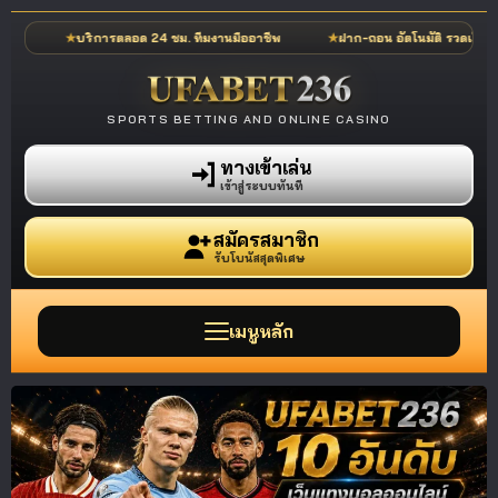
บริการตลอด 24 ชม. ทีมงานมืออาชีพ
ฝาก-ถอน อัตโนมัติ รวดเร็วภายในไม่กี่วินา
SPORTS BETTING AND ONLINE CASINO
ทางเข้าเล่น
เข้าสู่ระบบทันที
สมัครสมาชิก
รับโบนัสสุดพิเศษ
เมนูหลัก
รีวิวเว็บแทงบอลออนไลน์
10 อันดับ เว็บตรงไม่ผ่าน