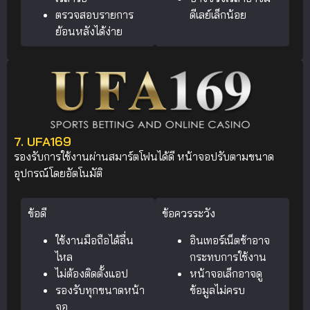
ตรวจสอบรายการ
ดีเลย์เล็กน้อย
ย้อนหลังได้ง่าย
7. UFA169
รองรับการใช้งานผ่านสมาร์ตโฟนได้ดี หน้าจอปรับตามขนาด
อุปกรณ์โดยอัตโนมัติ
ข้อดี
ข้อควรระวัง
ใช้งานมือถือได้ลื่น
อินเทอร์เน็ตช้าอาจ
ไหล
กระทบการใช้งาน
ไม่ต้องติดตั้งแอป
หน้าจอเล็กอาจดู
รองรับทุกขนาดหน้า
ข้อมูลไม่ครบ
จอ