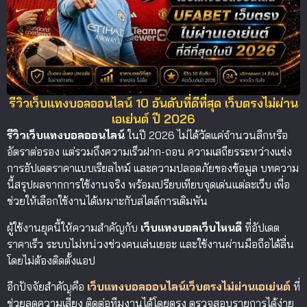
เอเย่นต์ มั่นคงปลอดภัย
จ่ายจริงทุกบิล
รีวิวเว็บแทงบอลออนไลน์ 10 อันดับที่ดีที่สุด เว็บตรงไม่ผ่าน
เอเย่นต์ ปี 2026
รีวิวเว็บแทงบอลออนไลน์
ในปี 2026 ไม่ได้วัดแค่จำนวนลีกหรือ
อัตราต่อรอง แต่รวมถึงความเร็วฝาก-ถอน ความเสถียรระหว่างแข่ง
การอัปเดตราคาแบบเรียลไทม์ และความปลอดภัยของข้อมูล บทความ
นี้สรุปผลจากการใช้งานจริง พร้อมเปรียบเทียบจุดเด่นแต่ละเว็บ เพื่อ
ช่วยให้เลือกใช้งานได้เหมาะกับสไตล์การเดิมพัน
ผู้ใช้งานยุคนี้ให้ความสำคัญกับ
เว็บแทงบอลเว็บไหนดี
ที่อัปเดต
ราคาเร็ว ระบบไม่หน่วงช่วงคนเล่นเยอะ และใช้งานผ่านมือถือได้ลื่น
โดยไม่ต้องติดตั้งแอป
อีกปัจจัยสำคัญคือ
เว็บแทงบอลออนไลน์เว็บตรงไม่ผ่านเอเย่นต์
ที่
ช่วยลดความเสี่ยง ติดต่อทีมงานได้โดยตรง ตรวจสอบรายการได้ง่าย