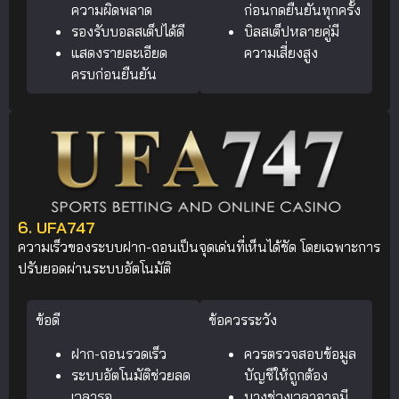
ความผิดพลาด
ก่อนกดยืนยันทุกครั้ง
รองรับบอลสเต็ปได้ดี
บิลสเต็ปหลายคู่มี
แสดงรายละเอียด
ความเสี่ยงสูง
ครบก่อนยืนยัน
6. UFA747
ความเร็วของระบบฝาก-ถอนเป็นจุดเด่นที่เห็นได้ชัด โดยเฉพาะการ
ปรับยอดผ่านระบบอัตโนมัติ
ข้อดี
ข้อควรระวัง
ฝาก-ถอนรวดเร็ว
ควรตรวจสอบข้อมูล
ระบบอัตโนมัติช่วยลด
บัญชีให้ถูกต้อง
เวลารอ
บางช่วงเวลาอาจมี