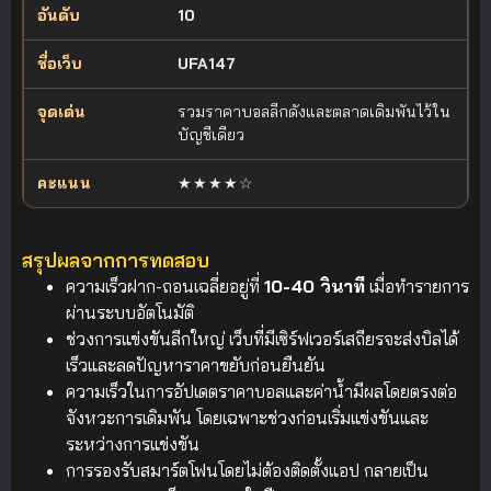
10
UFA147
รวมราคาบอลลีกดังและตลาดเดิมพันไว้ใน
บัญชีเดียว
★★★★☆
สรุปผลจากการทดสอบ
ความเร็วฝาก-ถอนเฉลี่ยอยู่ที่
10-40 วินาที
เมื่อทำรายการ
ผ่านระบบอัตโนมัติ
ช่วงการแข่งขันลีกใหญ่ เว็บที่มีเซิร์ฟเวอร์เสถียรจะส่งบิลได้
เร็วและลดปัญหาราคาขยับก่อนยืนยัน
ความเร็วในการอัปเดตราคาบอลและค่าน้ำมีผลโดยตรงต่อ
จังหวะการเดิมพัน โดยเฉพาะช่วงก่อนเริ่มแข่งขันและ
ระหว่างการแข่งขัน
การรองรับสมาร์ตโฟนโดยไม่ต้องติดตั้งแอป กลายเป็น