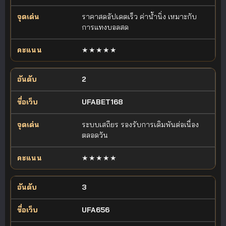
ราคาสดอัปเดตเร็ว ค่าน้ำนิ่ง เหมาะกับ
การแทงบอลสด
★★★★★
2
UFABET168
ระบบเสถียร รองรับการเดิมพันต่อเนื่อง
ตลอดวัน
★★★★★
3
UFA656