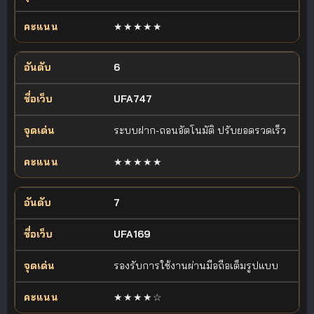
★★★★★
6
UFA747
ระบบฝาก-ถอนอัตโนมัติ ปรับยอดรวดเร็ว
★★★★★
7
UFA169
รองรับการใช้งานผ่านมือถือเต็มรูปแบบ
★★★★☆