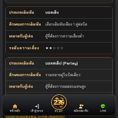
บอลเต็ง
เลือกเดิมพันเพียง 1 คู่ต่อบิล
ผู้ที่ต้องการความเสี่ยงต่ำ
★★☆☆☆
บอลสเต็ป (Parlay)
รวมหลายคู่ในบิลเดียว
ผู้ที่ต้องการผลตอบแทนสูง
★★★★★
หน้าหลัก
เข้าสู่ระบบ
สมัครสมาชิก
LINE
PLAY
บอลก่อนแข่งขัน (Pre-match)