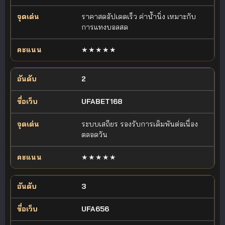
ราคาสดอัปเดตเร็ว ค่าน้ำนิ่ง เหมาะกับ
การแทงบอลสด
★★★★★
2
UFABET168
ระบบเสถียร รองรับการเดิมพันต่อเนื่อง
ตลอดวัน
★★★★★
3
UFA656