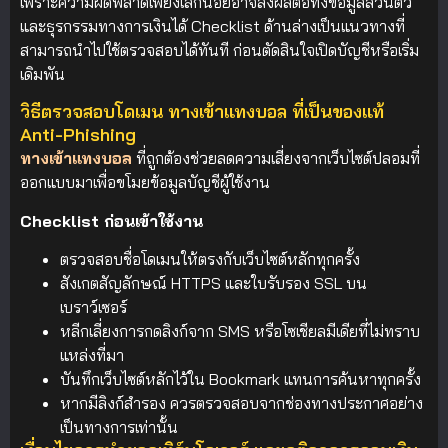
เพราะความผิดพลาดเพียงเล็กน้อยอาจส่งผลต่อทั้งข้อมูลส่วนตัว
และธุรกรรมทางการเงินได้ Checklist ด้านล่างเป็นแนวทางที่
สามารถนำไปใช้ตรวจสอบได้ทันที ก่อนตัดสินใจเปิดบัญชีหรือเริ่ม
เดิมพัน
วิธีตรวจสอบโดเมน ทางเข้าแทงบอล ที่เป็นของแท้
Anti-Phishing
ทางเข้าแทงบอล
ที่ถูกต้องช่วยลดความเสี่ยงจากเว็บไซต์ปลอมที่
ออกแบบมาเพื่อขโมยข้อมูลบัญชีผู้ใช้งาน
Checklist ก่อนเข้าใช้งาน
ตรวจสอบชื่อโดเมนให้ตรงกับเว็บไซต์หลักทุกครั้ง
สังเกตสัญลักษณ์ HTTPS และใบรับรอง SSL บน
เบราว์เซอร์
หลีกเลี่ยงการกดลิงก์จาก SMS หรือโซเชียลมีเดียที่ไม่ทราบ
แหล่งที่มา
บันทึกเว็บไซต์หลักไว้ใน Bookmark แทนการค้นหาทุกครั้ง
หากมีลิงก์สำรอง ควรตรวจสอบจากช่องทางประกาศอย่าง
เป็นทางการเท่านั้น