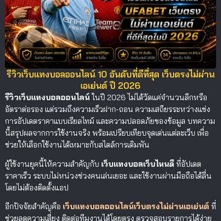
เอเย่นต์ มั่นคงปลอดภัย
จ่ายจริงทุกบิล
รีวิวเว็บแทงบอลออนไลน์ 10 อันดับที่ดีที่สุด เว็บตรงไม่ผ่าน
เอเย่นต์ ปี 2026
รีวิวเว็บแทงบอลออนไลน์
ในปี 2026 ไม่ได้วัดแค่จำนวนลีกหรือ
อัตราต่อรอง แต่รวมถึงความเร็วฝาก-ถอน ความเสถียรระหว่างแข่ง
การอัปเดตราคาแบบเรียลไทม์ และความปลอดภัยของข้อมูล บทความ
นี้สรุปผลจากการใช้งานจริง พร้อมเปรียบเทียบจุดเด่นแต่ละเว็บ เพื่อ
ช่วยให้เลือกใช้งานได้เหมาะกับสไตล์การเดิมพัน
ผู้ใช้งานยุคนี้ให้ความสำคัญกับ
เว็บแทงบอลเว็บไหนดี
ที่อัปเดต
ราคาเร็ว ระบบไม่หน่วงช่วงคนเล่นเยอะ และใช้งานผ่านมือถือได้ลื่น
โดยไม่ต้องติดตั้งแอป
อีกปัจจัยสำคัญคือ
เว็บแทงบอลออนไลน์เว็บตรงไม่ผ่านเอเย่นต์
ที่
ช่วยลดความเสี่ยง ติดต่อทีมงานได้โดยตรง ตรวจสอบรายการได้ง่าย