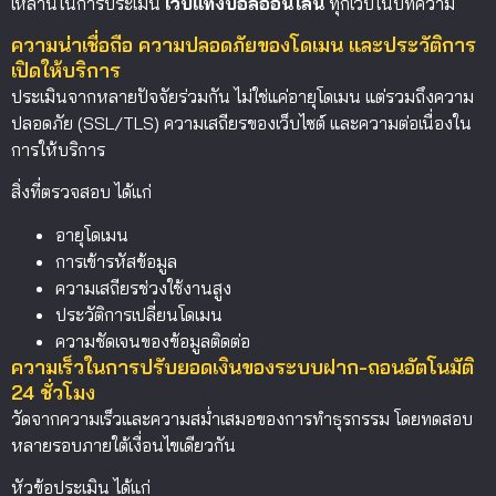
เหล่านี้ในการประเมิน
เว็บแทงบอลออนไลน์
ทุกเว็บในบทความ
ความน่าเชื่อถือ ความปลอดภัยของโดเมน และประวัติการ
เปิดให้บริการ
ประเมินจากหลายปัจจัยร่วมกัน ไม่ใช่แค่อายุโดเมน แต่รวมถึงความ
ปลอดภัย (SSL/TLS) ความเสถียรของเว็บไซต์ และความต่อเนื่องใน
การให้บริการ
สิ่งที่ตรวจสอบ ได้แก่
อายุโดเมน
การเข้ารหัสข้อมูล
ความเสถียรช่วงใช้งานสูง
ประวัติการเปลี่ยนโดเมน
ความชัดเจนของข้อมูลติดต่อ
ความเร็วในการปรับยอดเงินของระบบฝาก-ถอนอัตโนมัติ
24 ชั่วโมง
วัดจากความเร็วและความสม่ำเสมอของการทำธุรกรรม โดยทดสอบ
หลายรอบภายใต้เงื่อนไขเดียวกัน
หัวข้อประเมิน ได้แก่