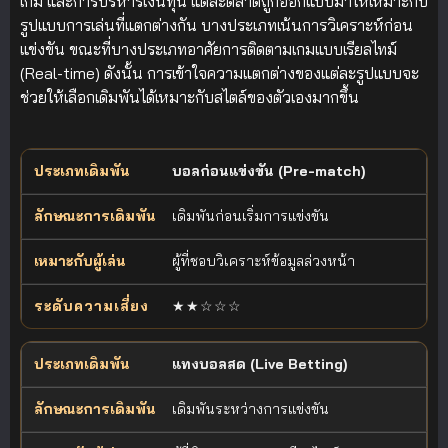
เกม และการบริหารเงินทุน แต่ละตลาดถูกออกแบบมาให้เหมาะกับ
รูปแบบการเล่นที่แตกต่างกัน บางประเภทเน้นการวิเคราะห์ก่อน
แข่งขัน ขณะที่บางประเภทอาศัยการติดตามเกมแบบเรียลไทม์
(Real-time) ดังนั้น การเข้าใจความแตกต่างของแต่ละรูปแบบจะ
ช่วยให้เลือกเดิมพันได้เหมาะกับสไตล์ของตัวเองมากขึ้น
ตารางเปรียบเทียบประเภทการเดิมพันฟุตบอล ลักษณะการเดิมพัน ผู้เล่นท
บอลก่อนแข่งขัน (Pre-match)
ประเภทเดิมพัน
ลักษณะการเดิมพัน
เหมาะกับผู้เล่น
เดิมพันก่อนเริ่มการแข่งขัน
ผู้ที่ชอบวิเคราะห์ข้อมูลล่วงหน้า
★★☆☆☆
แทงบอลสด (Live Betting)
เดิมพันระหว่างการแข่งขัน