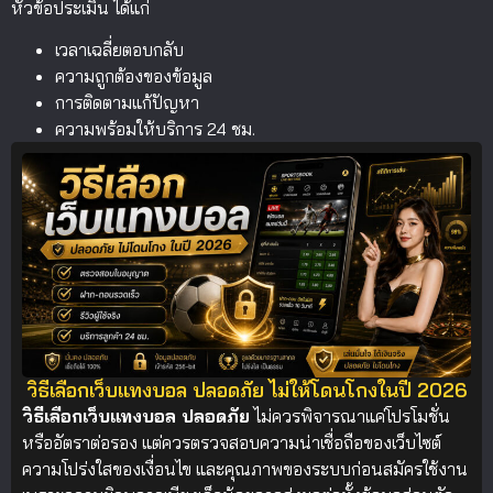
หัวข้อประเมิน ได้แก่
เวลาเฉลี่ยตอบกลับ
ความถูกต้องของข้อมูล
การติดตามแก้ปัญหา
ความพร้อมให้บริการ 24 ชม.
วิธีเลือกเว็บแทงบอล ปลอดภัย ไม่ให้โดนโกงในปี 2026
วิธีเลือกเว็บแทงบอล ปลอดภัย
ไม่ควรพิจารณาแค่โปรโมชั่น
หรืออัตราต่อรอง แต่ควรตรวจสอบความน่าเชื่อถือของเว็บไซต์
ความโปร่งใสของเงื่อนไข และคุณภาพของระบบก่อนสมัครใช้งาน