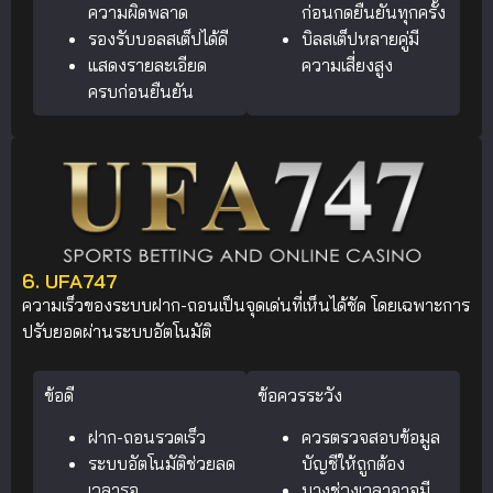
ความผิดพลาด
ก่อนกดยืนยันทุกครั้ง
รองรับบอลสเต็ปได้ดี
บิลสเต็ปหลายคู่มี
แสดงรายละเอียด
ความเสี่ยงสูง
ครบก่อนยืนยัน
6. UFA747
ความเร็วของระบบฝาก-ถอนเป็นจุดเด่นที่เห็นได้ชัด โดยเฉพาะการ
ปรับยอดผ่านระบบอัตโนมัติ
ข้อดี
ข้อควรระวัง
ฝาก-ถอนรวดเร็ว
ควรตรวจสอบข้อมูล
ระบบอัตโนมัติช่วยลด
บัญชีให้ถูกต้อง
เวลารอ
บางช่วงเวลาอาจมี