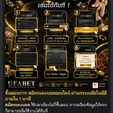
ขั้นตอนการ สมัครแทงบอลออนไลน์ ผ่านระบบอัตโนมัติ
ภายใน 1 นาที
สมัครแทงบอล
ใช้เวลาเพียงไม่กี่ขั้นตอน หากเตรียมข้อมูลให้ครบ
ก็สามารถเริ่มใช้งานได้ทันที