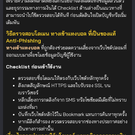
เพราะความผิดพลาดเพียงเล็กน้อยอาจส่งผลต่อทั้งข้อมูลส่วนตัว
และธุรกรรมทางการเงินได้ Checklist ด้านล่างเป็นแนวทางที่
สามารถนำไปใช้ตรวจสอบได้ทันที ก่อนตัดสินใจเปิดบัญชีหรือเริ่ม
เดิมพัน
วิธีตรวจสอบโดเมน ทางเข้าแทงบอล ที่เป็นของแท้
Anti-Phishing
ทางเข้าแทงบอล
ที่ถูกต้องช่วยลดความเสี่ยงจากเว็บไซต์ปลอมที่
ออกแบบมาเพื่อขโมยข้อมูลบัญชีผู้ใช้งาน
Checklist ก่อนเข้าใช้งาน
ตรวจสอบชื่อโดเมนให้ตรงกับเว็บไซต์หลักทุกครั้ง
สังเกตสัญลักษณ์ HTTPS และใบรับรอง SSL บน
เบราว์เซอร์
หลีกเลี่ยงการกดลิงก์จาก SMS หรือโซเชียลมีเดียที่ไม่ทราบ
แหล่งที่มา
บันทึกเว็บไซต์หลักไว้ใน Bookmark แทนการค้นหาทุกครั้ง
หากมีลิงก์สำรอง ควรตรวจสอบจากช่องทางประกาศอย่าง
เป็นทางการเท่านั้น