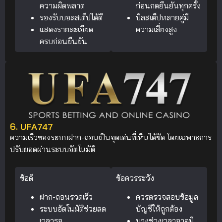
ความผิดพลาด
ก่อนกดยืนยันทุกครั้ง
รองรับบอลสเต็ปได้ดี
บิลสเต็ปหลายคู่มี
แสดงรายละเอียด
ความเสี่ยงสูง
ครบก่อนยืนยัน
6. UFA747
ความเร็วของระบบฝาก-ถอนเป็นจุดเด่นที่เห็นได้ชัด โดยเฉพาะการ
ปรับยอดผ่านระบบอัตโนมัติ
ข้อดี
ข้อควรระวัง
ฝาก-ถอนรวดเร็ว
ควรตรวจสอบข้อมูล
ระบบอัตโนมัติช่วยลด
บัญชีให้ถูกต้อง
เวลารอ
บางช่วงเวลาอาจมี