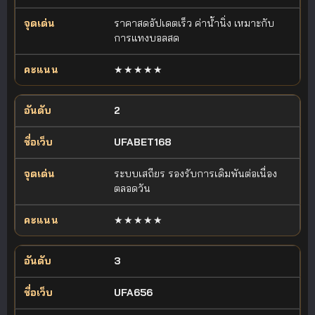
ราคาสดอัปเดตเร็ว ค่าน้ำนิ่ง เหมาะกับ
การแทงบอลสด
★★★★★
2
UFABET168
ระบบเสถียร รองรับการเดิมพันต่อเนื่อง
ตลอดวัน
★★★★★
3
UFA656