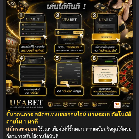
ขั้นตอนการ สมัครแทงบอลออนไลน์ ผ่านระบบอัตโนมัติ
ภายใน 1 นาที
สมัครแทงบอล
ใช้เวลาเพียงไม่กี่ขั้นตอน หากเตรียมข้อมูลให้ครบ
ก็สามารถเริ่มใช้งานได้ทันที