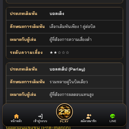
บอลเต็ง
เลือกเดิมพันเพียง 1 คู่ต่อบิล
ผู้ที่ต้องการความเสี่ยงต่ำ
★★☆☆☆
บอลสเต็ป (Parlay)
รวมหลายคู่ในบิลเดียว
ผู้ที่ต้องการผลตอบแทนสูง
★★★★★
หน้าหลัก
เข้าสู่ระบบ
สมัครสมาชิก
LINE
PLAY
บอลก่อนแข่งขัน (Pre-match)