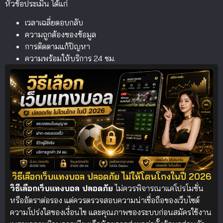
หัวข้อประเมิน ได้แก่
เวลาเฉลี่ยตอบกลับ
ความถูกต้องของข้อมูล
การติดตามแก้ปัญหา
ความพร้อมให้บริการ 24 ชม.
วิธีเลือกเว็บแทงบอล ปลอดภัย ไม่ให้โดนโกงในปี 2026
วิธีเลือกเว็บแทงบอล ปลอดภัย
ไม่ควรพิจารณาแค่โปรโมชั่น
หรืออัตราต่อรอง แต่ควรตรวจสอบความน่าเชื่อถือของเว็บไซต์
ความโปร่งใสของเงื่อนไข และคุณภาพของระบบก่อนสมัครใช้งาน