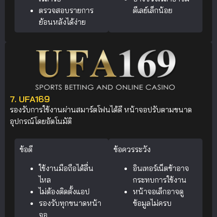
ตรวจสอบรายการ
ดีเลย์เล็กน้อย
ย้อนหลังได้ง่าย
7. UFA169
รองรับการใช้งานผ่านสมาร์ตโฟนได้ดี หน้าจอปรับตามขนาด
อุปกรณ์โดยอัตโนมัติ
ข้อดี
ข้อควรระวัง
ใช้งานมือถือได้ลื่น
อินเทอร์เน็ตช้าอาจ
ไหล
กระทบการใช้งาน
ไม่ต้องติดตั้งแอป
หน้าจอเล็กอาจดู
รองรับทุกขนาดหน้า
ข้อมูลไม่ครบ
จอ