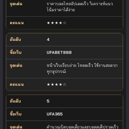
ราคาบอลไหลอัปเดตเร็ว วิเคราะห์แนว
โน้มราคาได้ง่าย
★★★★☆
4
UFABET888
หน้าเว็บเรียบง่าย โหลดเร็ว ใช้งานสะดวก
ทุกอุปกรณ์
★★★★☆
5
UFA365
คำนวณบิลบอลเดี่ยวและบอลสเต็ปรวดเร็ว