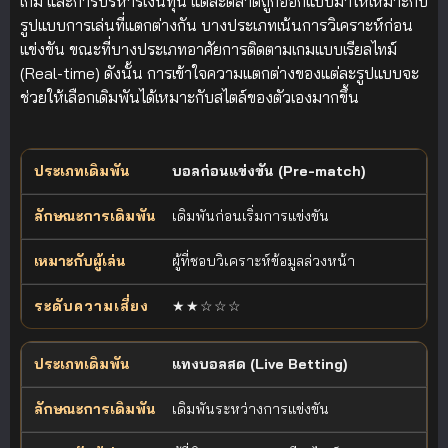
เกม และการบริหารเงินทุน แต่ละตลาดถูกออกแบบมาให้เหมาะกับ
รูปแบบการเล่นที่แตกต่างกัน บางประเภทเน้นการวิเคราะห์ก่อน
แข่งขัน ขณะที่บางประเภทอาศัยการติดตามเกมแบบเรียลไทม์
(Real-time) ดังนั้น การเข้าใจความแตกต่างของแต่ละรูปแบบจะ
ช่วยให้เลือกเดิมพันได้เหมาะกับสไตล์ของตัวเองมากขึ้น
ตารางเปรียบเทียบประเภทการเดิมพันฟุตบอล ลักษณะการเดิมพัน ผู้เล่นท
บอลก่อนแข่งขัน (Pre-match)
ประเภทเดิมพัน
ลักษณะการเดิมพัน
เหมาะกับผู้เล่น
เดิมพันก่อนเริ่มการแข่งขัน
ผู้ที่ชอบวิเคราะห์ข้อมูลล่วงหน้า
★★☆☆☆
แทงบอลสด (Live Betting)
เดิมพันระหว่างการแข่งขัน