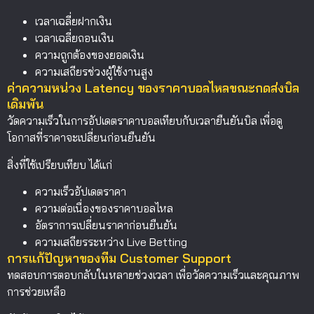
เวลาเฉลี่ยฝากเงิน
เวลาเฉลี่ยถอนเงิน
ความถูกต้องของยอดเงิน
ความเสถียรช่วงผู้ใช้งานสูง
ค่าความหน่วง Latency ของราคาบอลไหลขณะกดส่งบิล
เดิมพัน
วัดความเร็วในการอัปเดตราคาบอลเทียบกับเวลายืนยันบิล เพื่อดู
โอกาสที่ราคาจะเปลี่ยนก่อนยืนยัน
สิ่งที่ใช้เปรียบเทียบ ได้แก่
ความเร็วอัปเดตราคา
ความต่อเนื่องของราคาบอลไหล
อัตราการเปลี่ยนราคาก่อนยืนยัน
ความเสถียรระหว่าง Live Betting
การแก้ปัญหาของทีม Customer Support
ทดสอบการตอบกลับในหลายช่วงเวลา เพื่อวัดความเร็วและคุณภาพ
การช่วยเหลือ