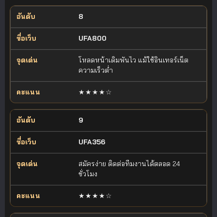
8
UFA800
โหลดหน้าเดิมพันไว แม้ใช้อินเทอร์เน็ต
ความเร็วต่ำ
★★★★☆
9
UFA356
สมัครง่าย ติดต่อทีมงานได้ตลอด 24
ชั่วโมง
★★★★☆