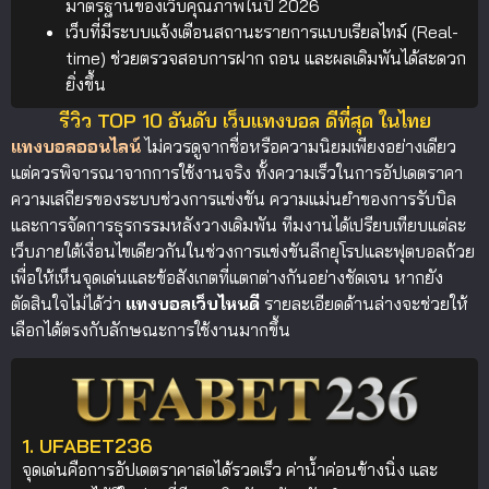
มาตรฐานของเว็บคุณภาพในปี 2026
เว็บที่มีระบบแจ้งเตือนสถานะรายการแบบเรียลไทม์ (Real-
time) ช่วยตรวจสอบการฝาก ถอน และผลเดิมพันได้สะดวก
ยิ่งขึ้น
รีวิว TOP 10 อันดับ เว็บแทงบอล ดีที่สุด ในไทย
แทงบอลออนไลน์
ไม่ควรดูจากชื่อหรือความนิยมเพียงอย่างเดียว
แต่ควรพิจารณาจากการใช้งานจริง ทั้งความเร็วในการอัปเดตราคา
ความเสถียรของระบบช่วงการแข่งขัน ความแม่นยำของการรับบิล
และการจัดการธุรกรรมหลังวางเดิมพัน ทีมงานได้เปรียบเทียบแต่ละ
เว็บภายใต้เงื่อนไขเดียวกันในช่วงการแข่งขันลีกยุโรปและฟุตบอลถ้วย
เพื่อให้เห็นจุดเด่นและข้อสังเกตที่แตกต่างกันอย่างชัดเจน หากยัง
ตัดสินใจไม่ได้ว่า
แทงบอลเว็บไหนดี
รายละเอียดด้านล่างจะช่วยให้
เลือกได้ตรงกับลักษณะการใช้งานมากขึ้น
1. UFABET236
จุดเด่นคือการอัปเดตราคาสดได้รวดเร็ว ค่าน้ำค่อนข้างนิ่ง และ