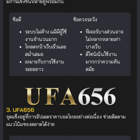
มีการแข่งขันหลายคู่พร้อมกัน
ข้อดี
ข้อควรระวัง
ระบบไม่ค้าง แม้มีผู้ใช้
ฟีเจอร์บางส่วนอาจ
งานจำนวนมาก
ไม่หลากหลายเท่า
โหลดหน้าเว็บเร็วและ
บางเว็บ
สม่ำเสมอ
ดีไซน์เน้นใช้งาน
เหมาะกับการใช้งาน
มากกว่าความทัน
ระยะยาว
สมัย
3. UFA656
จุดแข็งอยู่ที่การอัปเดตราคาบอลไหลอย่างต่อเนื่อง ช่วยติดตาม
แนวโน้มของตลาดได้ง่าย