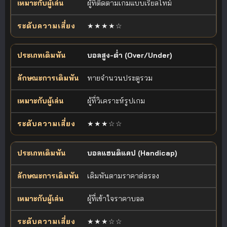
ผู้ที่ติดตามเกมแบบเรียลไทม์
★★★★☆
บอลสูง-ต่ำ (Over/Under)
ทายจำนวนประตูรวม
ผู้ที่วิเคราะห์รูปเกม
★★★☆☆
บอลแฮนดิแคป (Handicap)
เดิมพันตามราคาต่อรอง
ผู้ที่เข้าใจราคาบอล
★★★☆☆