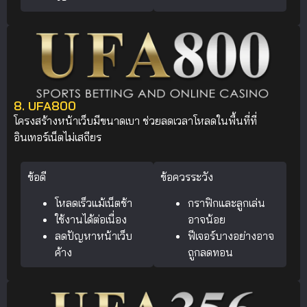
8. UFA800
โครงสร้างหน้าเว็บมีขนาดเบา ช่วยลดเวลาโหลดในพื้นที่ที่
อินเทอร์เน็ตไม่เสถียร
ข้อดี
ข้อควรระวัง
โหลดเร็วแม้เน็ตช้า
กราฟิกและลูกเล่น
ใช้งานได้ต่อเนื่อง
อาจน้อย
ลดปัญหาหน้าเว็บ
ฟีเจอร์บางอย่างอาจ
ค้าง
ถูกลดทอน