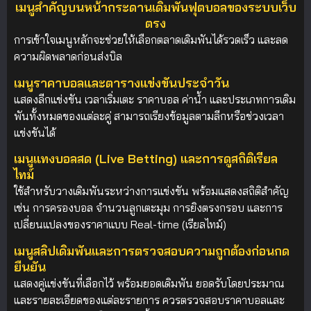
เมนูสำคัญบนหน้ากระดานเดิมพันฟุตบอลของระบบเว็บ
ตรง
การเข้าใจเมนูหลักจะช่วยให้เลือกตลาดเดิมพันได้รวดเร็ว และลด
ความผิดพลาดก่อนส่งบิล
เมนูราคาบอลและตารางแข่งขันประจำวัน
แสดงลีกแข่งขัน เวลาเริ่มเตะ ราคาบอล ค่าน้ำ และประเภทการเดิม
พันทั้งหมดของแต่ละคู่ สามารถเรียงข้อมูลตามลีกหรือช่วงเวลา
แข่งขันได้
เมนูแทงบอลสด (Live Betting) และการดูสถิติเรียล
ไทม์
ใช้สำหรับวางเดิมพันระหว่างการแข่งขัน พร้อมแสดงสถิติสำคัญ
เช่น การครองบอล จำนวนลูกเตะมุม การยิงตรงกรอบ และการ
เปลี่ยนแปลงของราคาแบบ Real-time (เรียลไทม์)
เมนูสลิปเดิมพันและการตรวจสอบความถูกต้องก่อนกด
ยืนยัน
แสดงคู่แข่งขันที่เลือกไว้ พร้อมยอดเดิมพัน ยอดรับโดยประมาณ
และรายละเอียดของแต่ละรายการ ควรตรวจสอบราคาบอลและ