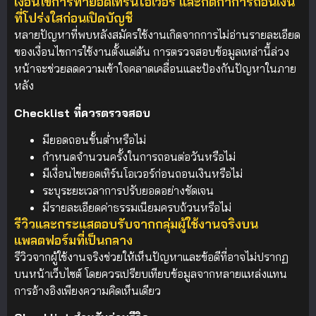
เงื่อนไขการทำยอดเทิร์นโอเวอร์ และกติกาการถอนเงิน
ที่โปร่งใสก่อนเปิดบัญชี
หลายปัญหาที่พบหลังสมัครใช้งานเกิดจากการไม่อ่านรายละเอียด
ของเงื่อนไขการใช้งานตั้งแต่ต้น การตรวจสอบข้อมูลเหล่านี้ล่วง
หน้าจะช่วยลดความเข้าใจคลาดเคลื่อนและป้องกันปัญหาในภาย
หลัง
Checklist ที่ควรตรวจสอบ
มียอดถอนขั้นต่ำหรือไม่
กำหนดจำนวนครั้งในการถอนต่อวันหรือไม่
มีเงื่อนไขยอดเทิร์นโอเวอร์ก่อนถอนเงินหรือไม่
ระบุระยะเวลาการปรับยอดอย่างชัดเจน
มีรายละเอียดค่าธรรมเนียมครบถ้วนหรือไม่
รีวิวและกระแสตอบรับจากกลุ่มผู้ใช้งานจริงบน
แพลตฟอร์มที่เป็นกลาง
รีวิวจากผู้ใช้งานจริงช่วยให้เห็นปัญหาและข้อดีที่อาจไม่ปรากฏ
บนหน้าเว็บไซต์ โดยควรเปรียบเทียบข้อมูลจากหลายแหล่งแทน
การอ้างอิงเพียงความคิดเห็นเดียว