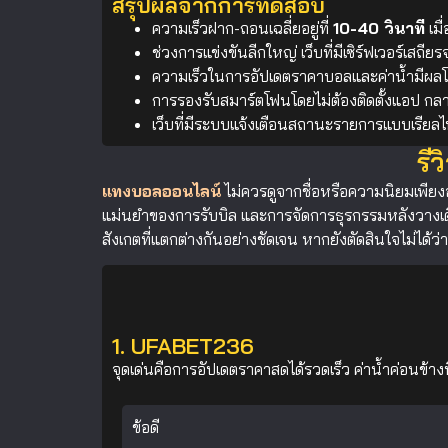
สรุปผลจากการทดสอบ
ความเร็วฝาก-ถอนเฉลี่ยอยู่ที่
10-40 วินาที
เมื
ช่วงการแข่งขันลีกใหญ่ เว็บที่มีเซิร์ฟเวอร์เสถ
ความเร็วในการอัปเดตราคาบอลและค่าน้ำมีผลโด
การรองรับสมาร์ตโฟนโดยไม่ต้องติดตั้งแอป 
เว็บที่มีระบบแจ้งเตือนสถานะรายการแบบเรียล
รี
แทงบอลออนไลน์
ไม่ควรดูจากชื่อหรือความนิยมเพีย
แม่นยำของการรับบิล และการจัดการธุรกรรมหลังวางเดิมพ
สังเกตที่แตกต่างกันอย่างชัดเจน หากยังตัดสินใจไม่ได้ว่
1. UFABET236
จุดเด่นคือการอัปเดตราคาสดได้รวดเร็ว ค่าน้ำค่อนข้
ข้อดี