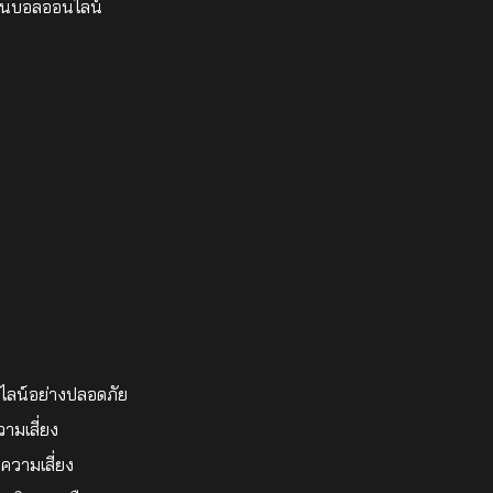
ันบอลออนไลน์
ไลน์อย่างปลอดภัย
วามเสี่ยง
ความเสี่ยง