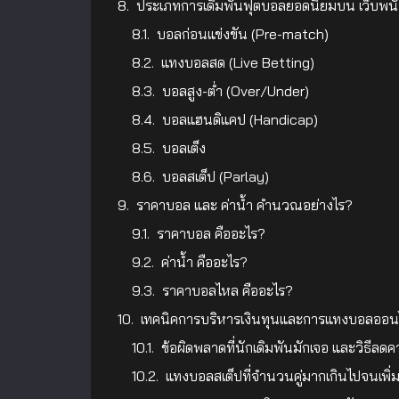
ประเภทการเดิมพันฟุตบอลยอดนิยมบน เว็บพน
บอลก่อนแข่งขัน (Pre-match)
แทงบอลสด (Live Betting)
บอลสูง-ต่ำ (Over/Under)
บอลแฮนดิแคป (Handicap)
บอลเต็ง
บอลสเต็ป (Parlay)
ราคาบอล และ ค่าน้ำ คำนวณอย่างไร?
ราคาบอล คืออะไร?
ค่าน้ำ คืออะไร?
ราคาบอลไหล คืออะไร?
เทคนิคการบริหารเงินทุนและการแทงบอลออน
ข้อผิดพลาดที่นักเดิมพันมักเจอ และวิธีลดค
แทงบอลสเต็ปที่จำนวนคู่มากเกินไปจนเพิ่ม