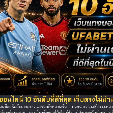
อนไลน์ 10 อันดับที่ดีที่สุด เว็บตรงไม่ผ่า
นวนลีกหรืออัตราต่อรอง แต่รวมถึงความเร็วฝาก-ถอน ความเสถียรระหว่
ยบเทียบจุดเด่นแต่ละเว็บ เพื่อช่วยให้เลือกใช้งานได้เหมาะกับสไตล์การเ