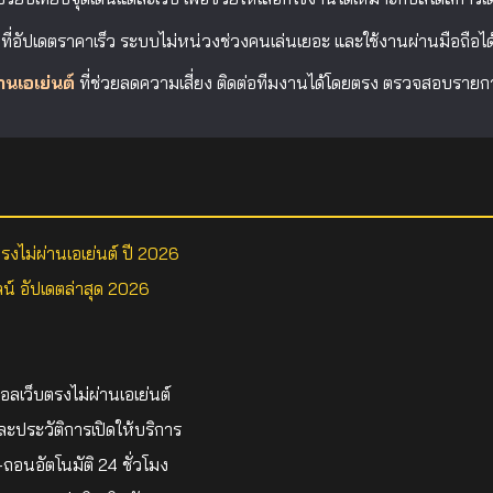
ที่อัปเดตราคาเร็ว ระบบไม่หน่วงช่วงคนเล่นเยอะ และใช้งานผ่านมือถือได้ล
นเอเย่นต์
ที่ช่วยลดความเสี่ยง ติดต่อทีมงานได้โดยตรง ตรวจสอบราย
บตรงไม่ผ่านเอเย่นต์ ปี 2026
น์ อัปเดตล่าสุด 2026
เว็บตรงไม่ผ่านเอเย่นต์
ะประวัติการเปิดให้บริการ
อนอัตโนมัติ 24 ชั่วโมง