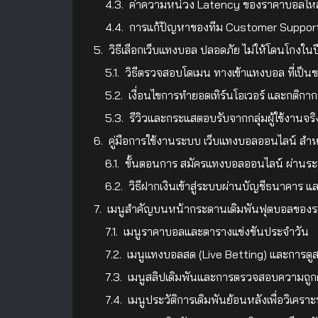
ค่าความหน่วง Latency ของราคาบอลไหล
การแก้ปัญหาของทีม Customer Suppor
วิธีเลือกเว็บแทงบอล ปลอดภัย ไม่ให้โดนโกงใน
วิธีตรวจสอบโดเมน ทางเข้าแทงบอล ที่เป็น
เงื่อนไขการทำยอดเทิร์นโอเวอร์ และกติกาก
รีวิวและกระแสตอบรับจากกลุ่มผู้ใช้งานจร
คู่มือการใช้งานระบบ เว็บแทงบอลออนไลน์ สำหรับ
ขั้นตอนการ สมัครแทงบอลออนไลน์ ผ่านระบ
วิธีฝากเงินเข้าสู่ระบบผ่านบัญชีธนาคาร
เมนูสำคัญบนหน้ากระดานเดิมพันฟุตบอลของร
เมนูราคาบอลและตารางแข่งขันประจำวัน
เมนูแทงบอลสด (Live Betting) และการดูสถิ
เมนูสลิปเดิมพันและการตรวจสอบความถูกต
เมนูประวัติการเดิมพันย้อนหลังเพื่อวิเคราะห