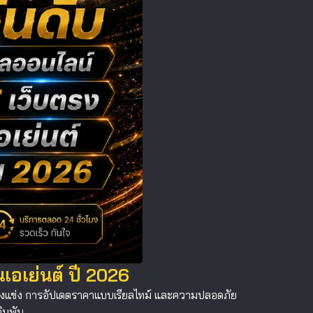
นเอเย่นต์ ปี 2026
างแข่ง การอัปเดตราคาแบบเรียลไทม์ และความปลอดภัย
ดิมพัน