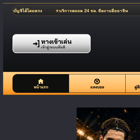
ชีได้โดยตรง
บริการตลอด 24 ชม. ทีมงานมืออาชีพ
ฝาก-ถอน 
ทางเข้าเล่น
เข้าสู่ระบบทันที
หน้าแรก
แทงบอล
คู่
รีวิวเว็บแทงบอลออ