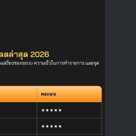
เดตล่าสุด 2026
ามเสถียรของระบบ ความเร็วในการทำรายการ และจุด
คะแนน
★★★★★
★★★★★