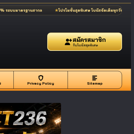
าตรฐานสากล
โปรโมชั่นสุดพิเศษ โบนัสจัดเต็มทุกวัน
เว็บตรง
สมัครสมาชิก
รับโบนัสสุดพิเศษ
ข
Privacy Policy
Sitemap
่านเอเย่นต์ มั่นคง