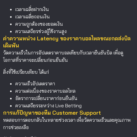
เวลาเฉลี่ยฝากเงิน
เวลาเฉลี่ยถอนเงิน
ความถูกต้องของยอดเงิน
ความเสถียรช่วงผู้ใช้งานสูง
ค่าความหน่วง Latency ของราคาบอลไหลขณะกดส่งบิล
เดิมพัน
วัดความเร็วในการอัปเดตราคาบอลเทียบกับเวลายืนยันบิล เพื่อดู
โอกาสที่ราคาจะเปลี่ยนก่อนยืนยัน
สิ่งที่ใช้เปรียบเทียบ ได้แก่
ความเร็วอัปเดตราคา
ความต่อเนื่องของราคาบอลไหล
อัตราการเปลี่ยนราคาก่อนยืนยัน
ความเสถียรระหว่าง Live Betting
การแก้ปัญหาของทีม Customer Support
ทดสอบการตอบกลับในหลายช่วงเวลา เพื่อวัดความเร็วและคุณภาพ
การช่วยเหลือ