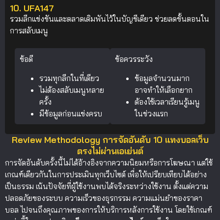
10. UFA147
รวมลีกแข่งขันและตลาดเดิมพันไว้ในบัญชีเดียว ช่วยลดขั้นตอนใน
การสลับเมนู
ข้อดี
ข้อควรระวัง
รวมทุกลีกในที่เดียว
ข้อมูลจำนวนมาก
ไม่ต้องสลับเมนูหลาย
อาจทำให้เลือกยาก
ครั้ง
ต้องใช้เวลาเรียนรู้เมนู
มีข้อมูลก่อนแข่งครบ
ในช่วงแรก
Review Methodology การจัดอันดับ 10 แทงบอลเว็บ
ตรงไม่ผ่านเอเย่นต์
การจัดอันดับครั้งนี้ไม่ได้อ้างอิงจากความนิยมหรือการโฆษณา แต่ใช้
เกณฑ์เดียวกันในการประเมินทุกเว็บไซต์ เพื่อให้เปรียบเทียบได้อย่าง
เป็นธรรม เน้นปัจจัยที่ผู้ใช้งานพบได้จริงระหว่างใช้งาน ตั้งแต่ความ
ปลอดภัยของระบบ ความเร็วของธุรกรรม ความแม่นยำของราคา
บอล ไปจนถึงคุณภาพของการให้บริการหลังการใช้งาน โดยใช้เกณฑ์