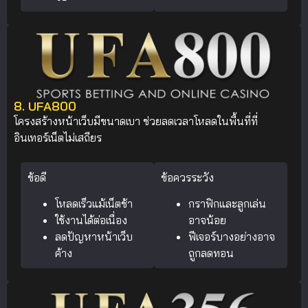
8. UFA800
โครงสร้างหน้าเว็บมีขนาดเบา ช่วยลดเวลาโหลดในพื้นที่ที่
อินเทอร์เน็ตไม่เสถียร
ข้อดี
ข้อควรระวัง
โหลดเร็วแม้เน็ตช้า
กราฟิกและลูกเล่น
ใช้งานได้ต่อเนื่อง
อาจน้อย
ลดปัญหาหน้าเว็บ
ฟีเจอร์บางอย่างอาจ
ค้าง
ถูกลดทอน