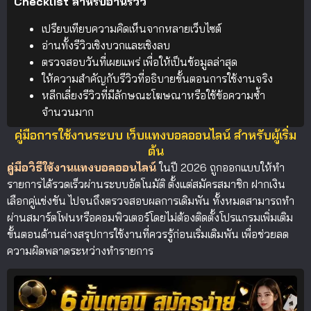
Checklist สำหรับอ่านรีวิว
เปรียบเทียบความคิดเห็นจากหลายเว็บไซต์
อ่านทั้งรีวิวเชิงบวกและเชิงลบ
ตรวจสอบวันที่เผยแพร่ เพื่อให้เป็นข้อมูลล่าสุด
ให้ความสำคัญกับรีวิวที่อธิบายขั้นตอนการใช้งานจริง
หลีกเลี่ยงรีวิวที่มีลักษณะโฆษณาหรือใช้ข้อความซ้ำ
จำนวนมาก
คู่มือการใช้งานระบบ เว็บแทงบอลออนไลน์ สำหรับผู้เริ่ม
ต้น
คู่มือวิธีใช้งานแทงบอลออนไลน์
ในปี 2026 ถูกออกแบบให้ทำ
รายการได้รวดเร็วผ่านระบบอัตโนมัติ ตั้งแต่สมัครสมาชิก ฝากเงิน
เลือกคู่แข่งขัน ไปจนถึงตรวจสอบผลการเดิมพัน ทั้งหมดสามารถทำ
ผ่านสมาร์ตโฟนหรือคอมพิวเตอร์โดยไม่ต้องติดตั้งโปรแกรมเพิ่มเติม
ขั้นตอนด้านล่างสรุปการใช้งานที่ควรรู้ก่อนเริ่มเดิมพัน เพื่อช่วยลด
ความผิดพลาดระหว่างทำรายการ