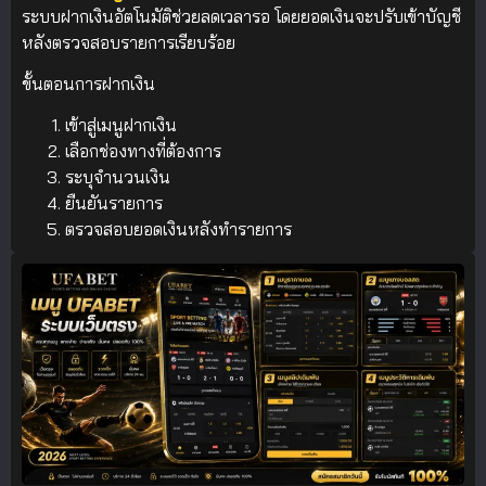
ระบบฝากเงินอัตโนมัติช่วยลดเวลารอ โดยยอดเงินจะปรับเข้าบัญชี
หลังตรวจสอบรายการเรียบร้อย
ขั้นตอนการฝากเงิน
เข้าสู่เมนูฝากเงิน
เลือกช่องทางที่ต้องการ
ระบุจำนวนเงิน
ยืนยันรายการ
ตรวจสอบยอดเงินหลังทำรายการ