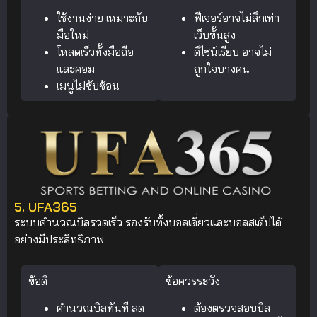
ใช้งานง่าย เหมาะกับ
ฟีเจอร์อาจไม่ลึกเท่า
มือใหม่
เว็บขั้นสูง
โหลดเร็วทั้งมือถือ
ดีไซน์เรียบ อาจไม่
และคอม
ถูกใจบางคน
เมนูไม่ซับซ้อน
5. UFA365
ระบบคำนวณบิลรวดเร็ว รองรับทั้งบอลเดี่ยวและบอลสเต็ปได้
อย่างมีประสิทธิภาพ
ข้อดี
ข้อควรระวัง
คำนวณบิลทันที ลด
ต้องตรวจสอบบิล