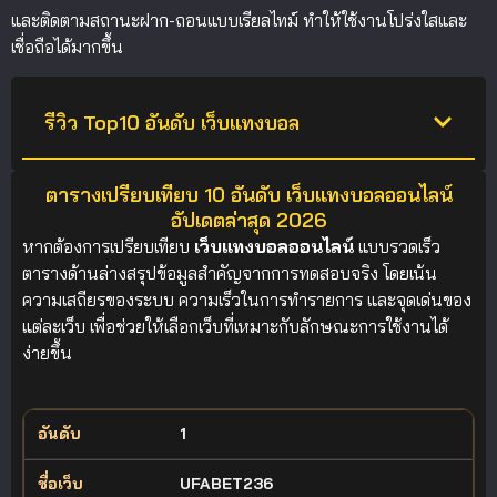
และติดตามสถานะฝาก-ถอนแบบเรียลไทม์ ทำให้ใช้งานโปร่งใสและ
เชื่อถือได้มากขึ้น
รีวิว Top10 อันดับ เว็บแทงบอล
ตารางเปรียบเทียบ 10 อันดับ เว็บแทงบอลออนไลน์
อัปเดตล่าสุด 2026
หากต้องการเปรียบเทียบ
เว็บแทงบอลออนไลน์
แบบรวดเร็ว
ตารางด้านล่างสรุปข้อมูลสำคัญจากการทดสอบจริง โดยเน้น
ความเสถียรของระบบ ความเร็วในการทำรายการ และจุดเด่นของ
แต่ละเว็บ เพื่อช่วยให้เลือกเว็บที่เหมาะกับลักษณะการใช้งานได้
ง่ายขึ้น
1
อันดับ
ชื่อเว็บ
จุดเด่นจากการทดสอบจริง
คะแนน
UFABET236