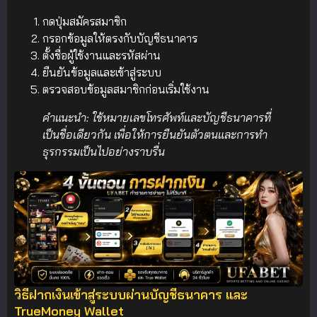
กดปุ่มสมัครสมาชิก
กรอกข้อมูลให้ตรงกับบัญชีธนาคาร
ตั้งชื่อผู้ใช้งานและรหัสผ่าน
ยืนยันข้อมูลและเข้าสู่ระบบ
ตรวจสอบข้อมูลสมาชิกก่อนเริ่มใช้งาน
คำแนะนำ: ใช้หมายเลขโทรศัพท์และบัญชีธนาคารที่
เป็นชื่อเดียวกัน เพื่อให้การยืนยันตัวตนและการทำ
ธุรกรรมเป็นไปอย่างราบรื่น
วิธีฝากเงินเข้าสู่ระบบผ่านบัญชีธนาคาร และ
TrueMoney Wallet