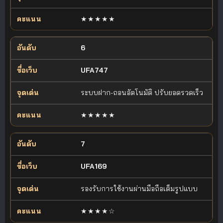
★★★★★
6
UFA747
ระบบฝาก-ถอนอัตโนมัติ ปรับยอดรวดเร็ว
★★★★★
7
UFA169
รองรับการใช้งานผ่านมือถือเต็มรูปแบบ
★★★★☆