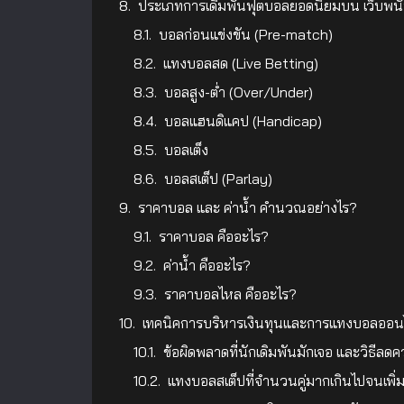
ประเภทการเดิมพันฟุตบอลยอดนิยมบน เว็บพน
บอลก่อนแข่งขัน (Pre-match)
แทงบอลสด (Live Betting)
บอลสูง-ต่ำ (Over/Under)
บอลแฮนดิแคป (Handicap)
บอลเต็ง
บอลสเต็ป (Parlay)
ราคาบอล และ ค่าน้ำ คำนวณอย่างไร?
ราคาบอล คืออะไร?
ค่าน้ำ คืออะไร?
ราคาบอลไหล คืออะไร?
เทคนิคการบริหารเงินทุนและการแทงบอลออน
ข้อผิดพลาดที่นักเดิมพันมักเจอ และวิธีลดค
แทงบอลสเต็ปที่จำนวนคู่มากเกินไปจนเพิ่ม