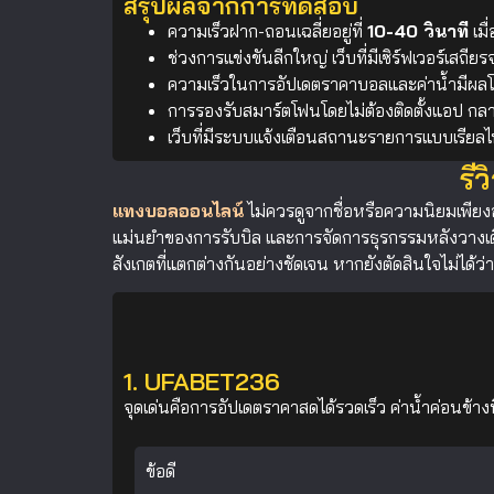
สรุปผลจากการทดสอบ
ความเร็วฝาก-ถอนเฉลี่ยอยู่ที่
10-40 วินาที
เมื
ช่วงการแข่งขันลีกใหญ่ เว็บที่มีเซิร์ฟเวอร์เสถ
ความเร็วในการอัปเดตราคาบอลและค่าน้ำมีผลโด
การรองรับสมาร์ตโฟนโดยไม่ต้องติดตั้งแอป 
เว็บที่มีระบบแจ้งเตือนสถานะรายการแบบเรียล
รี
แทงบอลออนไลน์
ไม่ควรดูจากชื่อหรือความนิยมเพีย
แม่นยำของการรับบิล และการจัดการธุรกรรมหลังวางเดิมพ
สังเกตที่แตกต่างกันอย่างชัดเจน หากยังตัดสินใจไม่ได้ว่
1. UFABET236
จุดเด่นคือการอัปเดตราคาสดได้รวดเร็ว ค่าน้ำค่อนข้
ข้อดี