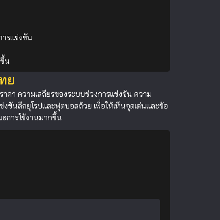
การแข่งขัน
ึ้น
ไทย
เดตราคา ความเสถียรของระบบช่วงการแข่งขัน ความ
งขันลีกยุโรปและฟุตบอลถ้วย เพื่อให้เห็นจุดเด่นและข้อ
ณะการใช้งานมากขึ้น