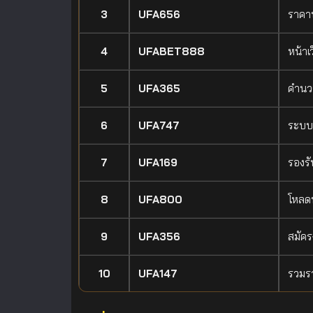
3
UFA656
ราคาบ
4
UFABET888
หน้าเ
5
UFA365
คำนว
6
UFA747
ระบบฝ
7
UFA169
รองรั
8
UFA800
โหลดห
9
UFA356
สมัคร
10
UFA147
รวมรา