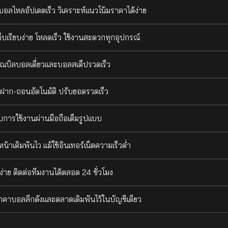
อลไหลอัปเดตเร็ว วิเคราะห์แนวโน้มราคาได้ง่าย
ว็บเรียบง่าย โหลดเร็ว ใช้งานสะดวกทุกอุปกรณ์
ณบิลบอลเดี่ยวและบอลสเต็ปรวดเร็ว
าก-ถอนอัตโนมัติ ปรับยอดรวดเร็ว
บการใช้งานผ่านมือถือเต็มรูปแบบ
น้าเดิมพันไว แม้ใช้อินเทอร์เน็ตความเร็วต่ำ
ง่าย ติดต่อทีมงานได้ตลอด 24 ชั่วโมง
คาบอลลีกดังและตลาดเดิมพันไว้ในบัญชีเดียว