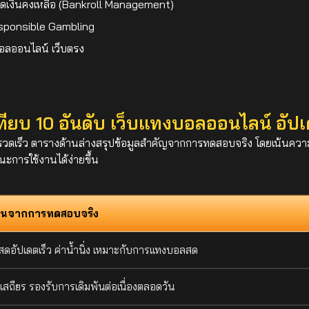
เงินคงเหลือ (Bankroll Management)
sponsible Gambling
บอลออนไลน์ เว็บตรง
ียบ 10 อันดับ เว็บแทงบอลออนไลน์ อัป
วดเร็ว ตารางด้านล่างสรุปข้อมูลสำคัญจากการทดสอบจริง โดยเน้นคว
ษณะการใช้งานได้ง่ายขึ้น
ด่นจากการทดสอบจริง
ดอัปเดตเร็ว ค่าน้ำนิ่ง เหมาะกับการแทงบอลสด
สถียร รองรับการเดิมพันต่อเนื่องตลอดวัน