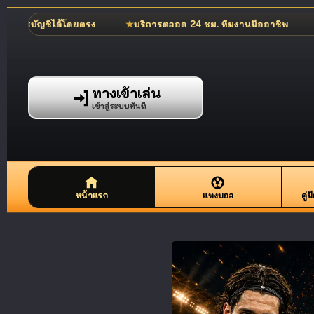
ญชีได้โดยตรง
บริการตลอด 24 ชม. ทีมงานมืออาชีพ
ฝาก-ถอน
ทางเข้าเล่น
เข้าสู่ระบบทันที
หน้าแรก
แทงบอล
คู่
รีวิวเว็บแทงบอลออ