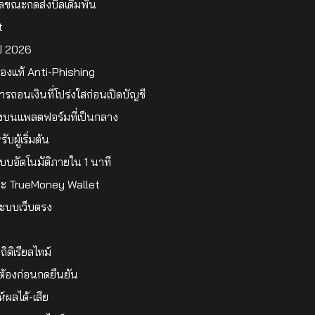
ขณะกดส่งบิลเดิมพัน
t
ปี 2026
ของแท้ Anti-Phishing
ารถอนเงินที่โปร่งใสก่อนเปิดบัญชี
ิงบนแพลตฟอร์มที่เป็นกลาง
ผู้เริ่มต้น
บอัตโนมัติภายใน 1 นาที
 และ TrueMoney Wallet
ะบบเว็บตรง
ติเรียลไทม์
้องก่อนกดยืนยัน
์ผลได้-เสีย