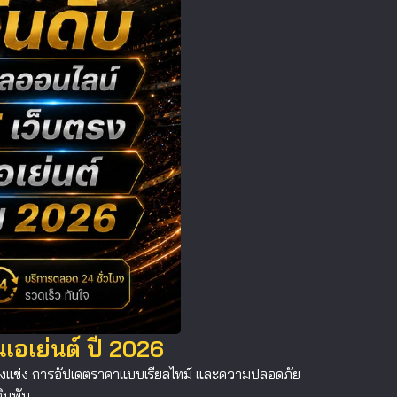
นเอเย่นต์ ปี 2026
างแข่ง การอัปเดตราคาแบบเรียลไทม์ และความปลอดภัย
ดิมพัน