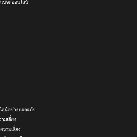
ันบอลออนไลน์
ไลน์อย่างปลอดภัย
วามเสี่ยง
ความเสี่ยง