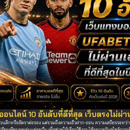
อนไลน์ 10 อันดับที่ดีที่สุด เว็บตรงไม่ผ่า
นวนลีกหรืออัตราต่อรอง แต่รวมถึงความเร็วฝาก-ถอน ความเสถียรระหว่
ยบเทียบจุดเด่นแต่ละเว็บ เพื่อช่วยให้เลือกใช้งานได้เหมาะกับสไตล์การเ