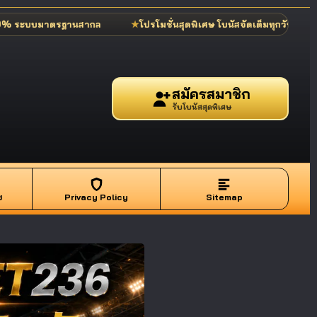
มาตรฐานสากล
โปรโมชั่นสุดพิเศษ โบนัสจัดเต็มทุกวัน
เว็บตร
สมัครสมาชิก
รับโบนัสสุดพิเศษ
ข
Privacy Policy
Sitemap
่านเอเย่นต์ มั่นคง