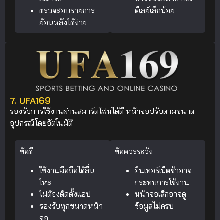
ตรวจสอบรายการ
ดีเลย์เล็กน้อย
ย้อนหลังได้ง่าย
7. UFA169
รองรับการใช้งานผ่านสมาร์ตโฟนได้ดี หน้าจอปรับตามขนาด
อุปกรณ์โดยอัตโนมัติ
ข้อดี
ข้อควรระวัง
ใช้งานมือถือได้ลื่น
อินเทอร์เน็ตช้าอาจ
ไหล
กระทบการใช้งาน
ไม่ต้องติดตั้งแอป
หน้าจอเล็กอาจดู
รองรับทุกขนาดหน้า
ข้อมูลไม่ครบ
จอ