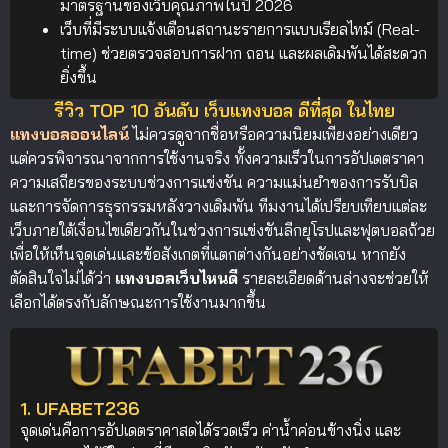
มาตรฐานของเว็บคุณภาพในปี 2026
เว็บที่มีระบบแจ้งเตือนสถานะรายการแบบเรียลไทม์ (Real-
time) ช่วยตรวจสอบการฝาก ถอน และผลเดิมพันได้สะดวก
ยิ่งขึ้น
รีวิว TOP 10 อันดับ เว็บแทงบอล ดีที่สุด ในไทย
แทงบอลออนไลน์
ไม่ควรดูจากชื่อหรือความนิยมเพียงอย่างเดียว
แต่ควรพิจารณาจากการใช้งานจริง ทั้งความเร็วในการอัปเดตราคา
ความเสถียรของระบบช่วงการแข่งขัน ความแม่นยำของการรับบิล
และการจัดการธุรกรรมหลังวางเดิมพัน ทีมงานได้เปรียบเทียบแต่ละ
เว็บภายใต้เงื่อนไขเดียวกันในช่วงการแข่งขันลีกยุโรปและฟุตบอลถ้วย
เพื่อให้เห็นจุดเด่นและข้อสังเกตที่แตกต่างกันอย่างชัดเจน หากยัง
ตัดสินใจไม่ได้ว่า
แทงบอลเว็บไหนดี
รายละเอียดด้านล่างจะช่วยให้
เลือกได้ตรงกับลักษณะการใช้งานมากขึ้น
1. UFABET236
จุดเด่นคือการอัปเดตราคาสดได้รวดเร็ว ค่าน้ำค่อนข้างนิ่ง และ