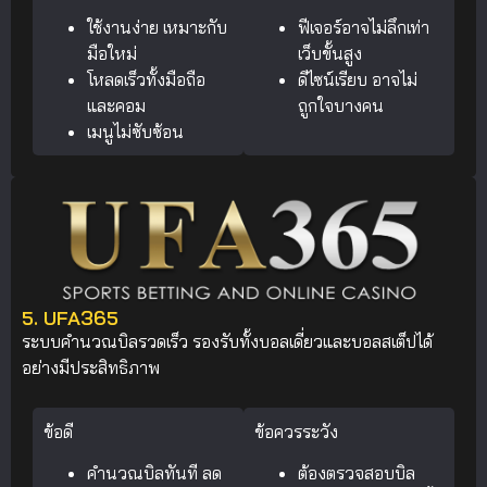
ใช้งานง่าย เหมาะกับ
ฟีเจอร์อาจไม่ลึกเท่า
มือใหม่
เว็บขั้นสูง
โหลดเร็วทั้งมือถือ
ดีไซน์เรียบ อาจไม่
และคอม
ถูกใจบางคน
เมนูไม่ซับซ้อน
5. UFA365
ระบบคำนวณบิลรวดเร็ว รองรับทั้งบอลเดี่ยวและบอลสเต็ปได้
อย่างมีประสิทธิภาพ
ข้อดี
ข้อควรระวัง
คำนวณบิลทันที ลด
ต้องตรวจสอบบิล