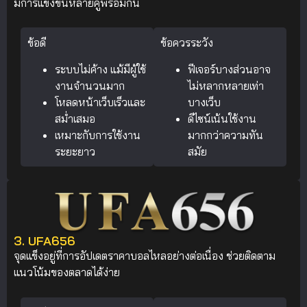
มีการแข่งขันหลายคู่พร้อมกัน
ข้อดี
ข้อควรระวัง
ระบบไม่ค้าง แม้มีผู้ใช้
ฟีเจอร์บางส่วนอาจ
งานจำนวนมาก
ไม่หลากหลายเท่า
โหลดหน้าเว็บเร็วและ
บางเว็บ
สม่ำเสมอ
ดีไซน์เน้นใช้งาน
เหมาะกับการใช้งาน
มากกว่าความทัน
ระยะยาว
สมัย
3. UFA656
จุดแข็งอยู่ที่การอัปเดตราคาบอลไหลอย่างต่อเนื่อง ช่วยติดตาม
แนวโน้มของตลาดได้ง่าย