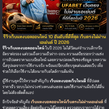
เอเย่นต์ มั่นคงปลอดภัย
จ่ายจริงทุกบิล
รีวิวเว็บแทงบอลออนไลน์ 10 อันดับที่ดีที่สุด เว็บตรงไม่ผ่าน
เอเย่นต์ ปี 2026
รีวิวเว็บแทงบอลออนไลน์
ในปี 2026 ไม่ได้วัดแค่จำนวนลีกหรือ
อัตราต่อรอง แต่รวมถึงความเร็วฝาก-ถอน ความเสถียรระหว่างแข่ง
การอัปเดตราคาแบบเรียลไทม์ และความปลอดภัยของข้อมูล บทความ
นี้สรุปผลจากการใช้งานจริง พร้อมเปรียบเทียบจุดเด่นแต่ละเว็บ เพื่อ
ช่วยให้เลือกใช้งานได้เหมาะกับสไตล์การเดิมพัน
ผู้ใช้งานยุคนี้ให้ความสำคัญกับ
เว็บแทงบอลเว็บไหนดี
ที่อัปเดต
ราคาเร็ว ระบบไม่หน่วงช่วงคนเล่นเยอะ และใช้งานผ่านมือถือได้ลื่น
โดยไม่ต้องติดตั้งแอป
อีกปัจจัยสำคัญคือ
เว็บแทงบอลออนไลน์เว็บตรงไม่ผ่านเอเย่นต์
ที่
ช่วยลดความเสี่ยง ติดต่อทีมงานได้โดยตรง ตรวจสอบรายการได้ง่าย