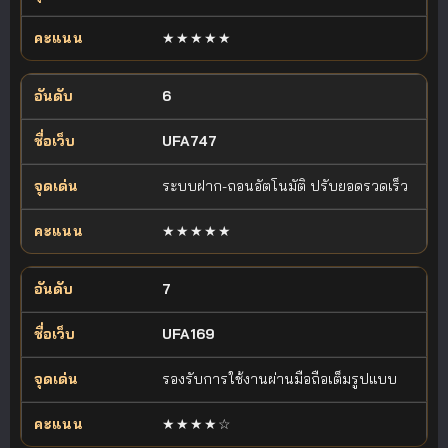
★★★★★
6
UFA747
ระบบฝาก-ถอนอัตโนมัติ ปรับยอดรวดเร็ว
★★★★★
7
UFA169
รองรับการใช้งานผ่านมือถือเต็มรูปแบบ
★★★★☆