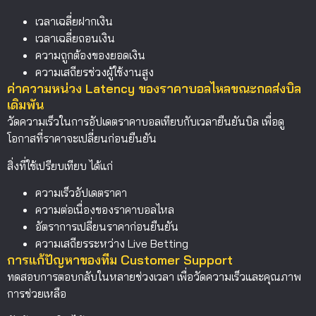
เวลาเฉลี่ยฝากเงิน
เวลาเฉลี่ยถอนเงิน
ความถูกต้องของยอดเงิน
ความเสถียรช่วงผู้ใช้งานสูง
ค่าความหน่วง Latency ของราคาบอลไหลขณะกดส่งบิล
เดิมพัน
วัดความเร็วในการอัปเดตราคาบอลเทียบกับเวลายืนยันบิล เพื่อดู
โอกาสที่ราคาจะเปลี่ยนก่อนยืนยัน
สิ่งที่ใช้เปรียบเทียบ ได้แก่
ความเร็วอัปเดตราคา
ความต่อเนื่องของราคาบอลไหล
อัตราการเปลี่ยนราคาก่อนยืนยัน
ความเสถียรระหว่าง Live Betting
การแก้ปัญหาของทีม Customer Support
ทดสอบการตอบกลับในหลายช่วงเวลา เพื่อวัดความเร็วและคุณภาพ
การช่วยเหลือ