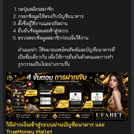
กดปุ่มสมัครสมาชิก
กรอกข้อมูลให้ตรงกับบัญชีธนาคาร
ตั้งชื่อผู้ใช้งานและรหัสผ่าน
ยืนยันข้อมูลและเข้าสู่ระบบ
ตรวจสอบข้อมูลสมาชิกก่อนเริ่มใช้งาน
คำแนะนำ: ใช้หมายเลขโทรศัพท์และบัญชีธนาคารที่
เป็นชื่อเดียวกัน เพื่อให้การยืนยันตัวตนและการทำ
ธุรกรรมเป็นไปอย่างราบรื่น
วิธีฝากเงินเข้าสู่ระบบผ่านบัญชีธนาคาร และ
TrueMoney Wallet