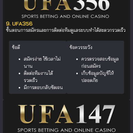
9. UFA356
ขั้นตอนการสมัครและการติดต่อทีมดูแลระบบทำได้สะดวกรวดเร็ว
ข้อดี
ข้อควรระวัง
สมัครง่าย ใช้เวลาไม่
ควรตรวจสอบข้อมูล
นาน
ก่อนสมัคร
ติดต่อทีมงานได้
เก็บข้อมูลบัญชีให้
รวดเร็ว
ปลอดภัย
มีการตอบกลับชัดเจน