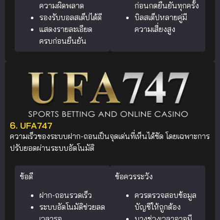
ความผิดพลาด
ก่อนกดยืนยันทุกครั้ง
รองรับบอลสเต็ปได้ดี
บิลสเต็ปหลายคู่มี
แสดงรายละเอียด
ความเสี่ยงสูง
ครบก่อนยืนยัน
6. UFA747
ความเร็วของระบบฝาก-ถอนเป็นจุดเด่นที่เห็นได้ชัด โดยเฉพาะการ
ปรับยอดผ่านระบบอัตโนมัติ
ข้อดี
ข้อควรระวัง
ฝาก-ถอนรวดเร็ว
ควรตรวจสอบข้อมูล
ระบบอัตโนมัติช่วยลด
บัญชีให้ถูกต้อง
เวลารอ
บางช่วงเวลาอาจมี