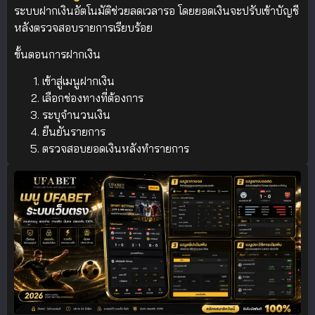
ระบบฝากเงินอัตโนมัติช่วยลดเวลารอ โดยยอดเงินจะปรับเข้าบัญชี
หลังตรวจสอบรายการเรียบร้อย
ขั้นตอนการฝากเงิน
เข้าสู่เมนูฝากเงิน
เลือกช่องทางที่ต้องการ
ระบุจำนวนเงิน
ยืนยันรายการ
ตรวจสอบยอดเงินหลังทำรายการ