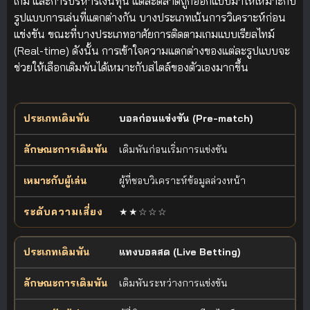
เกม และการบริหารเงินทุน แต่ละตลาดถูกออกแบบมาให้เหมาะกับ
รูปแบบการเล่นที่แตกต่างกัน บางประเภทเน้นการวิเคราะห์ก่อน
แข่งขัน ขณะที่บางประเภทอาศัยการติดตามเกมแบบเรียลไทม์
(Real-time) ดังนั้น การเข้าใจความแตกต่างของแต่ละรูปแบบจะ
ช่วยให้เลือกเดิมพันได้เหมาะกับสไตล์ของตัวเองมากขึ้น
ตารางเปรียบเทียบประเภทการเดิมพันฟุตบอล ลักษณะการเดิมพัน ผู้เล่นท
บอลก่อนแข่งขัน (Pre-match)
ประเภทเดิมพัน
ลักษณะการเดิมพัน
เหมาะกับผู้เล่น
เดิมพันก่อนเริ่มการแข่งขัน
ผู้ที่ชอบวิเคราะห์ข้อมูลล่วงหน้า
★★☆☆☆
แทงบอลสด (Live Betting)
เดิมพันระหว่างการแข่งขัน