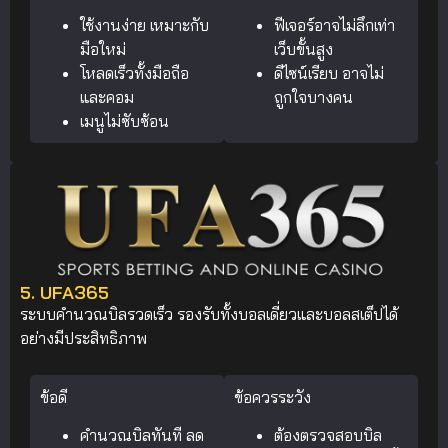
ใช้งานง่าย เหมาะกับ
ฟีเจอร์อาจไม่ลึกเท่า
มือใหม่
เว็บขั้นสูง
โหลดเร็วทั้งมือถือ
ดีไซน์เรียบ อาจไม่
และคอม
ถูกใจบางคน
เมนูไม่ซับซ้อน
5. UFA365
ระบบคำนวณบิลรวดเร็ว รองรับทั้งบอลเดี่ยวและบอลสเต็ปได้
อย่างมีประสิทธิภาพ
ข้อดี
ข้อควรระวัง
คำนวณบิลทันที ลด
ต้องตรวจสอบบิล