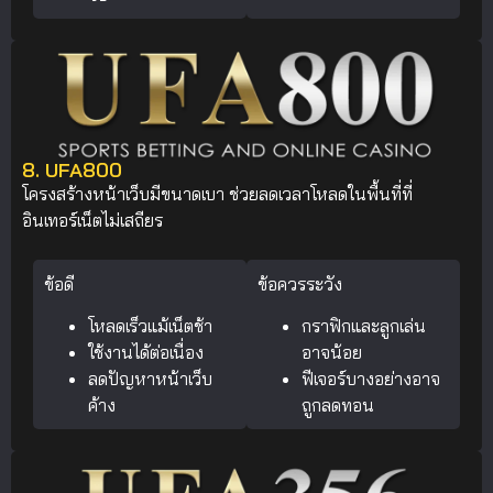
8. UFA800
โครงสร้างหน้าเว็บมีขนาดเบา ช่วยลดเวลาโหลดในพื้นที่ที่
อินเทอร์เน็ตไม่เสถียร
ข้อดี
ข้อควรระวัง
โหลดเร็วแม้เน็ตช้า
กราฟิกและลูกเล่น
ใช้งานได้ต่อเนื่อง
อาจน้อย
ลดปัญหาหน้าเว็บ
ฟีเจอร์บางอย่างอาจ
ค้าง
ถูกลดทอน