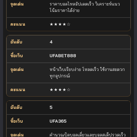
ราคาบอลไหลอัปเดตเร็ว วิเคราะห์แนว
โน้มราคาได้ง่าย
★★★★☆
4
UFABET888
หน้าเว็บเรียบง่าย โหลดเร็ว ใช้งานสะดวก
ทุกอุปกรณ์
★★★★☆
5
UFA365
คำนวณบิลบอลเดี่ยวและบอลสเต็ปรวดเร็ว