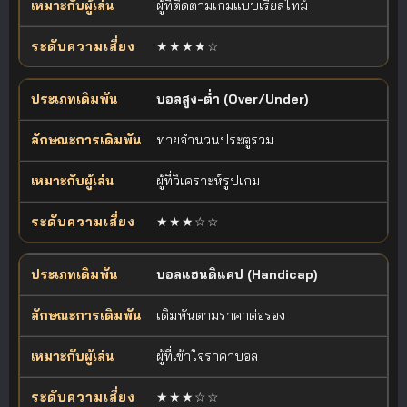
ผู้ที่ติดตามเกมแบบเรียลไทม์
★★★★☆
บอลสูง-ต่ำ (Over/Under)
ทายจำนวนประตูรวม
ผู้ที่วิเคราะห์รูปเกม
★★★☆☆
บอลแฮนดิแคป (Handicap)
เดิมพันตามราคาต่อรอง
ผู้ที่เข้าใจราคาบอล
★★★☆☆