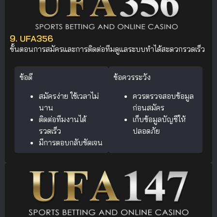
9. UFA356
ขั้นตอนการสมัครและการติดต่อทีมดูแลระบบทำได้สะดวกรวดเร็ว
ข้อดี
ข้อควรระวัง
สมัครง่าย ใช้เวลาไม่
ควรตรวจสอบข้อมูล
นาน
ก่อนสมัคร
ติดต่อทีมงานได้
เก็บข้อมูลบัญชีให้
รวดเร็ว
ปลอดภัย
มีการตอบกลับชัดเจน