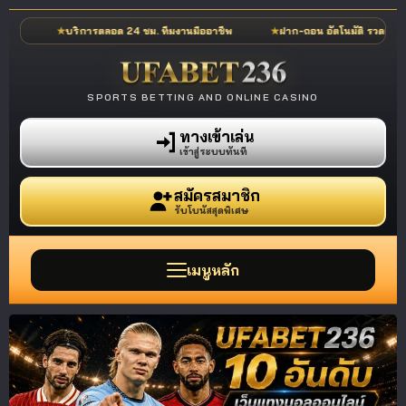
บริการตลอด 24 ชม. ทีมงานมืออาชีพ
ฝาก-ถอน อัตโนมัติ รวดเร็วภายในไม่กี่วิน
SPORTS BETTING AND ONLINE CASINO
ทางเข้าเล่น
เข้าสู่ระบบทันที
สมัครสมาชิก
รับโบนัสสุดพิเศษ
เมนูหลัก
รีวิวเว็บแทงบอลออนไลน์
10 อันดับ เว็บตรงไม่ผ่าน