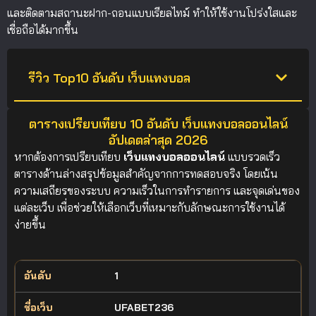
และติดตามสถานะฝาก-ถอนแบบเรียลไทม์ ทำให้ใช้งานโปร่งใสและ
เชื่อถือได้มากขึ้น
รีวิว Top10 อันดับ เว็บแทงบอล
ตารางเปรียบเทียบ 10 อันดับ เว็บแทงบอลออนไลน์
อัปเดตล่าสุด 2026
หากต้องการเปรียบเทียบ
เว็บแทงบอลออนไลน์
แบบรวดเร็ว
ตารางด้านล่างสรุปข้อมูลสำคัญจากการทดสอบจริง โดยเน้น
ความเสถียรของระบบ ความเร็วในการทำรายการ และจุดเด่นของ
แต่ละเว็บ เพื่อช่วยให้เลือกเว็บที่เหมาะกับลักษณะการใช้งานได้
ง่ายขึ้น
1
อันดับ
ชื่อเว็บ
จุดเด่นจากการทดสอบจริง
คะแนน
UFABET236