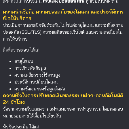
เหล่านี้ในการประเมิน
เว็บแทงบอลออนไลน์
ทุกเว็บในบทความ
ความน่าเชื่อถือ ความปลอดภัยของโดเมน และประวัติการ
เปิดให้บริการ
ประเมินจากหลายปัจจัยร่วมกัน ไม่ใช่แค่อายุโดเมน แต่รวมถึงความ
ปลอดภัย (SSL/TLS) ความเสถียรของเว็บไซต์ และความต่อเนื่องใน
การให้บริการ
สิ่งที่ตรวจสอบ ได้แก่
อายุโดเมน
การเข้ารหัสข้อมูล
ความเสถียรช่วงใช้งานสูง
ประวัติการเปลี่ยนโดเมน
ความชัดเจนของข้อมูลติดต่อ
ความเร็วในการปรับยอดเงินของระบบฝาก-ถอนอัตโนมัติ
24 ชั่วโมง
วัดจากความเร็วและความสม่ำเสมอของการทำธุรกรรม โดยทดสอบ
หลายรอบภายใต้เงื่อนไขเดียวกัน
หัวข้อประเมิน ได้แก่