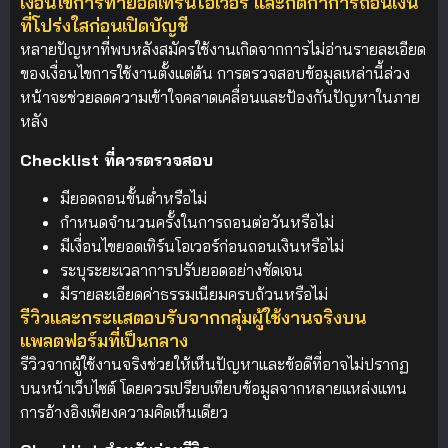
เงื่อนไขการทำยอดเทิร์นโอเวอร์ และกติกาการถอนเงิน
ที่โปร่งใสก่อนเปิดบัญชี
หลายปัญหาที่พบหลังสมัครใช้งานเกิดจากการไม่อ่านรายละเอียด
ของเงื่อนไขการใช้งานตั้งแต่ต้น การตรวจสอบข้อมูลเหล่านี้ล่วง
หน้าจะช่วยลดความเข้าใจคลาดเคลื่อนและป้องกันปัญหาในภาย
หลัง
Checklist ที่ควรตรวจสอบ
มียอดถอนขั้นต่ำหรือไม่
กำหนดจำนวนครั้งในการถอนต่อวันหรือไม่
มีเงื่อนไขยอดเทิร์นโอเวอร์ก่อนถอนเงินหรือไม่
ระบุระยะเวลาการปรับยอดอย่างชัดเจน
มีรายละเอียดค่าธรรมเนียมครบถ้วนหรือไม่
รีวิวและกระแสตอบรับจากกลุ่มผู้ใช้งานจริงบน
แพลตฟอร์มที่เป็นกลาง
รีวิวจากผู้ใช้งานจริงช่วยให้เห็นปัญหาและข้อดีที่อาจไม่ปรากฏ
บนหน้าเว็บไซต์ โดยควรเปรียบเทียบข้อมูลจากหลายแหล่งแทน
การอ้างอิงเพียงความคิดเห็นเดียว