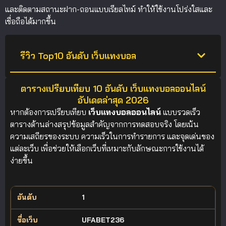
และติดตามสถานะฝาก-ถอนแบบเรียลไทม์ ทำให้ใช้งานโปร่งใสและ
เชื่อถือได้มากขึ้น
รีวิว Top10 อันดับ เว็บแทงบอล
ตารางเปรียบเทียบ 10 อันดับ เว็บแทงบอลออนไลน์
อัปเดตล่าสุด 2026
หากต้องการเปรียบเทียบ
เว็บแทงบอลออนไลน์
แบบรวดเร็ว
ตารางด้านล่างสรุปข้อมูลสำคัญจากการทดสอบจริง โดยเน้น
ความเสถียรของระบบ ความเร็วในการทำรายการ และจุดเด่นของ
แต่ละเว็บ เพื่อช่วยให้เลือกเว็บที่เหมาะกับลักษณะการใช้งานได้
ง่ายขึ้น
1
อันดับ
ชื่อเว็บ
จุดเด่นจากการทดสอบจริง
คะแนน
UFABET236