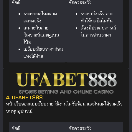
ข้อดี
ข้อควรระวัง
ราคาบอลไหลตาม
ราคาปรับเร็ว อาจ
ตลาดจริง
ทำให้กดบิลไม่ทัน
เหมาะกับสาย
ต้องมีประสบการณ์
วิเคราะห์และดูแนว
ในการอ่านราคา
โน้ม
เปรียบเทียบราคาก่อน
แทงได้ง่าย
4. UFABET888
หน้าเว็บออกแบบเรียบง่าย ใช้งานไม่ซับซ้อน และโหลดได้รวดเร็ว
บนทุกอุปกรณ์
ข้อดี
ข้อควรระวัง