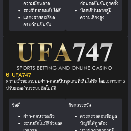
ความผิดพลาด
ก่อนกดยืนยันทุกครั้ง
รองรับบอลสเต็ปได้ดี
บิลสเต็ปหลายคู่มี
แสดงรายละเอียด
ความเสี่ยงสูง
ครบก่อนยืนยัน
6. UFA747
ความเร็วของระบบฝาก-ถอนเป็นจุดเด่นที่เห็นได้ชัด โดยเฉพาะการ
ปรับยอดผ่านระบบอัตโนมัติ
ข้อดี
ข้อควรระวัง
ฝาก-ถอนรวดเร็ว
ควรตรวจสอบข้อมูล
ระบบอัตโนมัติช่วยลด
บัญชีให้ถูกต้อง
เวลารอ
บางช่วงเวลาอาจมี