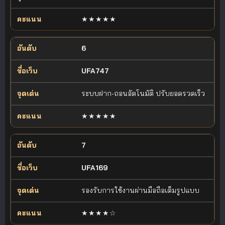
★★★★★
6
UFA747
ระบบฝาก-ถอนอัตโนมัติ ปรับยอดรวดเร็ว
★★★★★
7
UFA169
รองรับการใช้งานผ่านมือถือเต็มรูปแบบ
★★★★☆