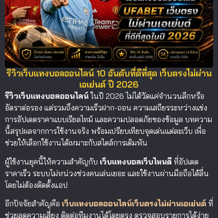
เอเย่นต์ มั่นคงปลอดภัย
จ่ายจริงทุกบิล
รีวิวเว็บแทงบอลออนไลน์ 10 อันดับที่ดีที่สุด เว็บตรงไม่ผ่าน
เอเย่นต์ ปี 2026
รีวิวเว็บแทงบอลออนไลน์
ในปี 2026 ไม่ได้วัดแค่จำนวนลีกหรือ
อัตราต่อรอง แต่รวมถึงความเร็วฝาก-ถอน ความเสถียรระหว่างแข่ง
การอัปเดตราคาแบบเรียลไทม์ และความปลอดภัยของข้อมูล บทความ
นี้สรุปผลจากการใช้งานจริง พร้อมเปรียบเทียบจุดเด่นแต่ละเว็บ เพื่อ
ช่วยให้เลือกใช้งานได้เหมาะกับสไตล์การเดิมพัน
ผู้ใช้งานยุคนี้ให้ความสำคัญกับ
เว็บแทงบอลเว็บไหนดี
ที่อัปเดต
ราคาเร็ว ระบบไม่หน่วงช่วงคนเล่นเยอะ และใช้งานผ่านมือถือได้ลื่น
โดยไม่ต้องติดตั้งแอป
อีกปัจจัยสำคัญคือ
เว็บแทงบอลออนไลน์เว็บตรงไม่ผ่านเอเย่นต์
ที่
ช่วยลดความเสี่ยง ติดต่อทีมงานได้โดยตรง ตรวจสอบรายการได้ง่าย