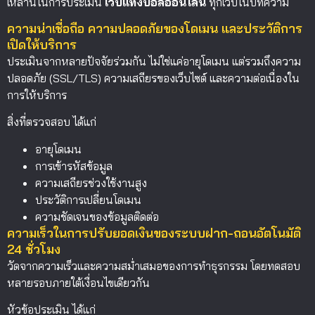
เหล่านี้ในการประเมิน
เว็บแทงบอลออนไลน์
ทุกเว็บในบทความ
ความน่าเชื่อถือ ความปลอดภัยของโดเมน และประวัติการ
เปิดให้บริการ
ประเมินจากหลายปัจจัยร่วมกัน ไม่ใช่แค่อายุโดเมน แต่รวมถึงความ
ปลอดภัย (SSL/TLS) ความเสถียรของเว็บไซต์ และความต่อเนื่องใน
การให้บริการ
สิ่งที่ตรวจสอบ ได้แก่
อายุโดเมน
การเข้ารหัสข้อมูล
ความเสถียรช่วงใช้งานสูง
ประวัติการเปลี่ยนโดเมน
ความชัดเจนของข้อมูลติดต่อ
ความเร็วในการปรับยอดเงินของระบบฝาก-ถอนอัตโนมัติ
24 ชั่วโมง
วัดจากความเร็วและความสม่ำเสมอของการทำธุรกรรม โดยทดสอบ
หลายรอบภายใต้เงื่อนไขเดียวกัน
หัวข้อประเมิน ได้แก่