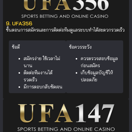
9. UFA356
ขั้นตอนการสมัครและการติดต่อทีมดูแลระบบทำได้สะดวกรวดเร็ว
ข้อดี
ข้อควรระวัง
สมัครง่าย ใช้เวลาไม่
ควรตรวจสอบข้อมูล
นาน
ก่อนสมัคร
ติดต่อทีมงานได้
เก็บข้อมูลบัญชีให้
รวดเร็ว
ปลอดภัย
มีการตอบกลับชัดเจน