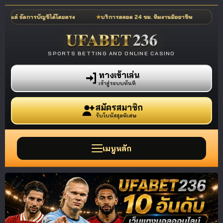
การบัญชีได้โดยตรง
บริการตลอด 24 ชม. ทีมงานมืออาชีพ
ฝาก-ถอน อัตโนม
SPORTS BETTING AND ONLINE CASINO
ทางเข้าเล่น
เข้าสู่ระบบทันที
สมัครสมาชิก
รับโบนัสสุดพิเศษ
เมนูหลัก
รีวิวเว็บแทงบอลออนไลน์
10 อันดับ เว็บตรงไม่ผ่าน