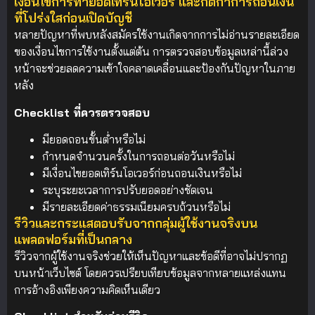
เงื่อนไขการทำยอดเทิร์นโอเวอร์ และกติกาการถอนเงิน
ที่โปร่งใสก่อนเปิดบัญชี
หลายปัญหาที่พบหลังสมัครใช้งานเกิดจากการไม่อ่านรายละเอียด
ของเงื่อนไขการใช้งานตั้งแต่ต้น การตรวจสอบข้อมูลเหล่านี้ล่วง
หน้าจะช่วยลดความเข้าใจคลาดเคลื่อนและป้องกันปัญหาในภาย
หลัง
Checklist ที่ควรตรวจสอบ
มียอดถอนขั้นต่ำหรือไม่
กำหนดจำนวนครั้งในการถอนต่อวันหรือไม่
มีเงื่อนไขยอดเทิร์นโอเวอร์ก่อนถอนเงินหรือไม่
ระบุระยะเวลาการปรับยอดอย่างชัดเจน
มีรายละเอียดค่าธรรมเนียมครบถ้วนหรือไม่
รีวิวและกระแสตอบรับจากกลุ่มผู้ใช้งานจริงบน
แพลตฟอร์มที่เป็นกลาง
รีวิวจากผู้ใช้งานจริงช่วยให้เห็นปัญหาและข้อดีที่อาจไม่ปรากฏ
บนหน้าเว็บไซต์ โดยควรเปรียบเทียบข้อมูลจากหลายแหล่งแทน
การอ้างอิงเพียงความคิดเห็นเดียว