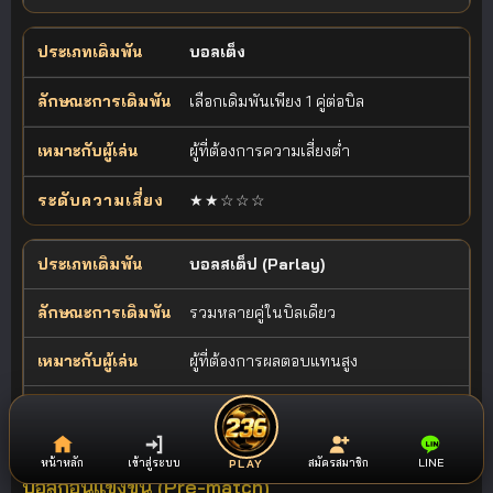
บอลเต็ง
เลือกเดิมพันเพียง 1 คู่ต่อบิล
ผู้ที่ต้องการความเสี่ยงต่ำ
★★☆☆☆
บอลสเต็ป (Parlay)
รวมหลายคู่ในบิลเดียว
ผู้ที่ต้องการผลตอบแทนสูง
★★★★★
หน้าหลัก
เข้าสู่ระบบ
สมัครสมาชิก
LINE
PLAY
บอลก่อนแข่งขัน (Pre-match)