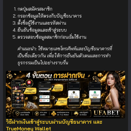
กดปุ่มสมัครสมาชิก
กรอกข้อมูลให้ตรงกับบัญชีธนาคาร
ตั้งชื่อผู้ใช้งานและรหัสผ่าน
ยืนยันข้อมูลและเข้าสู่ระบบ
ตรวจสอบข้อมูลสมาชิกก่อนเริ่มใช้งาน
คำแนะนำ: ใช้หมายเลขโทรศัพท์และบัญชีธนาคารที่
เป็นชื่อเดียวกัน เพื่อให้การยืนยันตัวตนและการทำ
ธุรกรรมเป็นไปอย่างราบรื่น
วิธีฝากเงินเข้าสู่ระบบผ่านบัญชีธนาคาร และ
TrueMoney Wallet