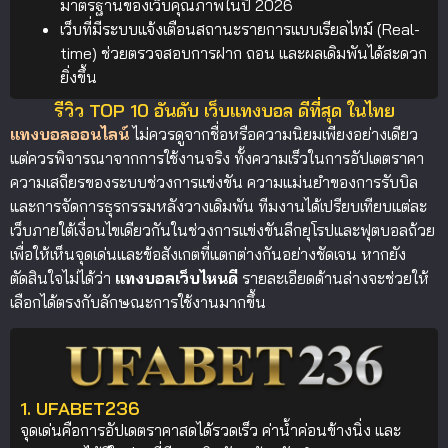
มาตรฐานของเว็บคุณภาพในปี 2026
เว็บที่มีระบบแจ้งเตือนสถานะรายการแบบเรียลไทม์ (Real-
time) ช่วยตรวจสอบการฝาก ถอน และผลเดิมพันได้สะดวก
ยิ่งขึ้น
รีวิว TOP 10 อันดับ เว็บแทงบอล ดีที่สุด ในไทย
แทงบอลออนไลน์
ไม่ควรดูจากชื่อหรือความนิยมเพียงอย่างเดียว
แต่ควรพิจารณาจากการใช้งานจริง ทั้งความเร็วในการอัปเดตราคา
ความเสถียรของระบบช่วงการแข่งขัน ความแม่นยำของการรับบิล
และการจัดการธุรกรรมหลังวางเดิมพัน ทีมงานได้เปรียบเทียบแต่ละ
เว็บภายใต้เงื่อนไขเดียวกันในช่วงการแข่งขันลีกยุโรปและฟุตบอลถ้วย
เพื่อให้เห็นจุดเด่นและข้อสังเกตที่แตกต่างกันอย่างชัดเจน หากยัง
ตัดสินใจไม่ได้ว่า
แทงบอลเว็บไหนดี
รายละเอียดด้านล่างจะช่วยให้
เลือกได้ตรงกับลักษณะการใช้งานมากขึ้น
1. UFABET236
จุดเด่นคือการอัปเดตราคาสดได้รวดเร็ว ค่าน้ำค่อนข้างนิ่ง และ