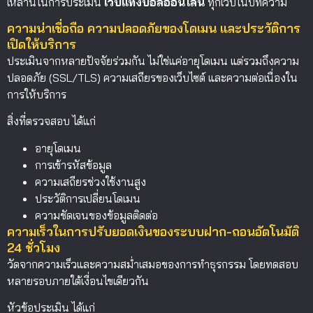
เหล่านี้ในการประเมิน
เว็บแทงบอลออนไลน์
ทุกเว็บในบทความ
ความน่าเชื่อถือ ความปลอดภัยของโดเมน และประวัติการ
เปิดให้บริการ
ประเมินจากหลายปัจจัยร่วมกัน ไม่ใช่แค่อายุโดเมน แต่รวมถึงความ
ปลอดภัย (SSL/TLS) ความเสถียรของเว็บไซต์ และความต่อเนื่องใน
การให้บริการ
สิ่งที่ตรวจสอบ ได้แก่
อายุโดเมน
การเข้ารหัสข้อมูล
ความเสถียรช่วงใช้งานสูง
ประวัติการเปลี่ยนโดเมน
ความชัดเจนของข้อมูลติดต่อ
ความเร็วในการปรับยอดเงินของระบบฝาก-ถอนอัตโนมัติ
24 ชั่วโมง
วัดจากความเร็วและความสม่ำเสมอของการทำธุรกรรม โดยทดสอบ
หลายรอบภายใต้เงื่อนไขเดียวกัน
หัวข้อประเมิน ได้แก่