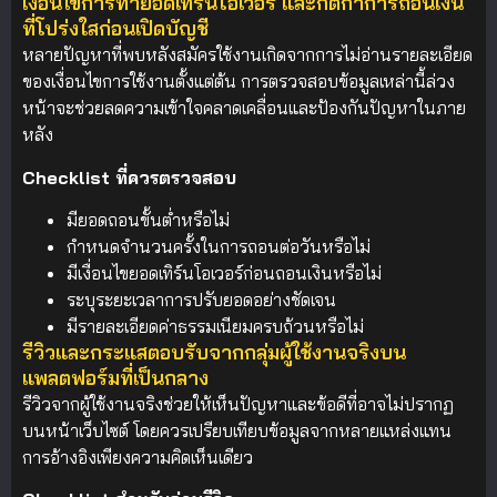
เงื่อนไขการทำยอดเทิร์นโอเวอร์ และกติกาการถอนเงิน
ที่โปร่งใสก่อนเปิดบัญชี
หลายปัญหาที่พบหลังสมัครใช้งานเกิดจากการไม่อ่านรายละเอียด
ของเงื่อนไขการใช้งานตั้งแต่ต้น การตรวจสอบข้อมูลเหล่านี้ล่วง
หน้าจะช่วยลดความเข้าใจคลาดเคลื่อนและป้องกันปัญหาในภาย
หลัง
Checklist ที่ควรตรวจสอบ
มียอดถอนขั้นต่ำหรือไม่
กำหนดจำนวนครั้งในการถอนต่อวันหรือไม่
มีเงื่อนไขยอดเทิร์นโอเวอร์ก่อนถอนเงินหรือไม่
ระบุระยะเวลาการปรับยอดอย่างชัดเจน
มีรายละเอียดค่าธรรมเนียมครบถ้วนหรือไม่
รีวิวและกระแสตอบรับจากกลุ่มผู้ใช้งานจริงบน
แพลตฟอร์มที่เป็นกลาง
รีวิวจากผู้ใช้งานจริงช่วยให้เห็นปัญหาและข้อดีที่อาจไม่ปรากฏ
บนหน้าเว็บไซต์ โดยควรเปรียบเทียบข้อมูลจากหลายแหล่งแทน
การอ้างอิงเพียงความคิดเห็นเดียว