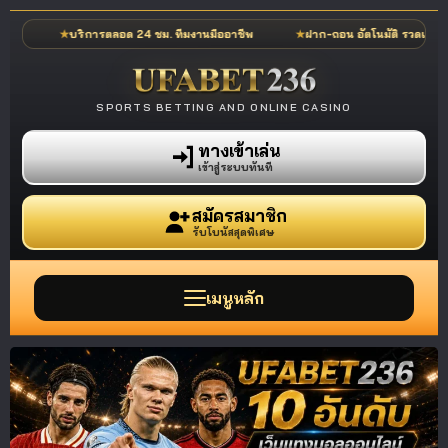
บริการตลอด 24 ชม. ทีมงานมืออาชีพ
ฝาก-ถอน อัตโนมัติ รวดเร็วภายในไม่กี่วิน
SPORTS BETTING AND ONLINE CASINO
ทางเข้าเล่น
เข้าสู่ระบบทันที
สมัครสมาชิก
รับโบนัสสุดพิเศษ
เมนูหลัก
รีวิวเว็บแทงบอลออนไลน์
10 อันดับ เว็บตรงไม่ผ่าน