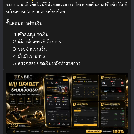
ระบบฝากเงินอัตโนมัติช่วยลดเวลารอ โดยยอดเงินจะปรับเข้าบัญชี
หลังตรวจสอบรายการเรียบร้อย
ขั้นตอนการฝากเงิน
เข้าสู่เมนูฝากเงิน
เลือกช่องทางที่ต้องการ
ระบุจำนวนเงิน
ยืนยันรายการ
ตรวจสอบยอดเงินหลังทำรายการ