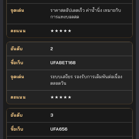
ราคาสดอัปเดตเร็ว ค่าน้ำนิ่ง เหมาะกับ
การแทงบอลสด
★★★★★
2
UFABET168
ระบบเสถียร รองรับการเดิมพันต่อเนื่อง
ตลอดวัน
★★★★★
3
UFA656