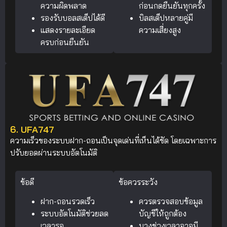
ความผิดพลาด
ก่อนกดยืนยันทุกครั้ง
รองรับบอลสเต็ปได้ดี
บิลสเต็ปหลายคู่มี
แสดงรายละเอียด
ความเสี่ยงสูง
ครบก่อนยืนยัน
6. UFA747
ความเร็วของระบบฝาก-ถอนเป็นจุดเด่นที่เห็นได้ชัด โดยเฉพาะการ
ปรับยอดผ่านระบบอัตโนมัติ
ข้อดี
ข้อควรระวัง
ฝาก-ถอนรวดเร็ว
ควรตรวจสอบข้อมูล
ระบบอัตโนมัติช่วยลด
บัญชีให้ถูกต้อง
เวลารอ
บางช่วงเวลาอาจมี