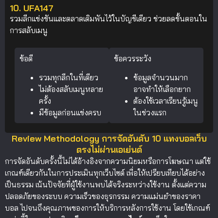
10. UFA147
รวมลีกแข่งขันและตลาดเดิมพันไว้ในบัญชีเดียว ช่วยลดขั้นตอนใน
การสลับเมนู
ข้อดี
ข้อควรระวัง
รวมทุกลีกในที่เดียว
ข้อมูลจำนวนมาก
ไม่ต้องสลับเมนูหลาย
อาจทำให้เลือกยาก
ครั้ง
ต้องใช้เวลาเรียนรู้เมนู
มีข้อมูลก่อนแข่งครบ
ในช่วงแรก
Review Methodology การจัดอันดับ 10 แทงบอลเว็บ
ตรงไม่ผ่านเอเย่นต์
การจัดอันดับครั้งนี้ไม่ได้อ้างอิงจากความนิยมหรือการโฆษณา แต่ใช้
เกณฑ์เดียวกันในการประเมินทุกเว็บไซต์ เพื่อให้เปรียบเทียบได้อย่าง
เป็นธรรม เน้นปัจจัยที่ผู้ใช้งานพบได้จริงระหว่างใช้งาน ตั้งแต่ความ
ปลอดภัยของระบบ ความเร็วของธุรกรรม ความแม่นยำของราคา
บอล ไปจนถึงคุณภาพของการให้บริการหลังการใช้งาน โดยใช้เกณฑ์