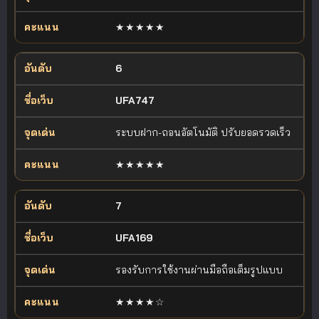
★★★★★
6
UFA747
ระบบฝาก-ถอนอัตโนมัติ ปรับยอดรวดเร็ว
★★★★★
7
UFA169
รองรับการใช้งานผ่านมือถือเต็มรูปแบบ
★★★★☆