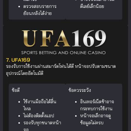
ตรวจสอบรายการ
ดีเลย์เล็กน้อย
ย้อนหลังได้ง่าย
7. UFA169
รองรับการใช้งานผ่านสมาร์ตโฟนได้ดี หน้าจอปรับตามขนาด
อุปกรณ์โดยอัตโนมัติ
ข้อดี
ข้อควรระวัง
ใช้งานมือถือได้ลื่น
อินเทอร์เน็ตช้าอาจ
ไหล
กระทบการใช้งาน
ไม่ต้องติดตั้งแอป
หน้าจอเล็กอาจดู
รองรับทุกขนาดหน้า
ข้อมูลไม่ครบ
จอ