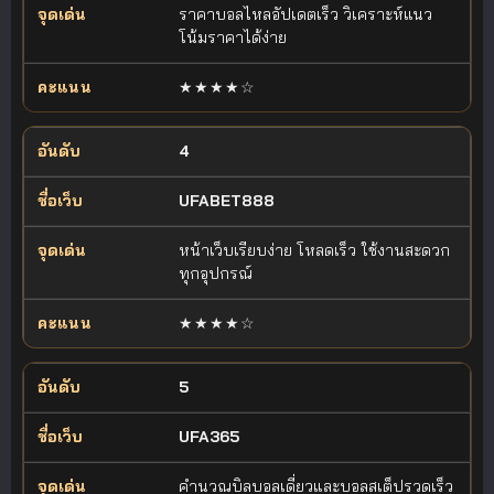
ราคาบอลไหลอัปเดตเร็ว วิเคราะห์แนว
โน้มราคาได้ง่าย
★★★★☆
4
UFABET888
หน้าเว็บเรียบง่าย โหลดเร็ว ใช้งานสะดวก
ทุกอุปกรณ์
★★★★☆
5
UFA365
คำนวณบิลบอลเดี่ยวและบอลสเต็ปรวดเร็ว