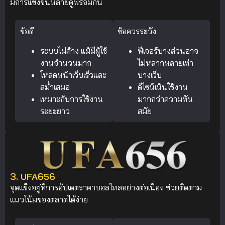
มีการแข่งขันหลายคู่พร้อมกัน
ข้อดี
ข้อควรระวัง
ระบบไม่ค้าง แม้มีผู้ใช้
ฟีเจอร์บางส่วนอาจ
งานจำนวนมาก
ไม่หลากหลายเท่า
โหลดหน้าเว็บเร็วและ
บางเว็บ
สม่ำเสมอ
ดีไซน์เน้นใช้งาน
เหมาะกับการใช้งาน
มากกว่าความทัน
ระยะยาว
สมัย
3. UFA656
จุดแข็งอยู่ที่การอัปเดตราคาบอลไหลอย่างต่อเนื่อง ช่วยติดตาม
แนวโน้มของตลาดได้ง่าย