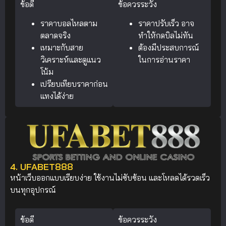
ข้อดี
ข้อควรระวัง
ราคาบอลไหลตาม
ราคาปรับเร็ว อาจ
ตลาดจริง
ทำให้กดบิลไม่ทัน
เหมาะกับสาย
ต้องมีประสบการณ์
วิเคราะห์และดูแนว
ในการอ่านราคา
โน้ม
เปรียบเทียบราคาก่อน
แทงได้ง่าย
4. UFABET888
หน้าเว็บออกแบบเรียบง่าย ใช้งานไม่ซับซ้อน และโหลดได้รวดเร็ว
บนทุกอุปกรณ์
ข้อดี
ข้อควรระวัง