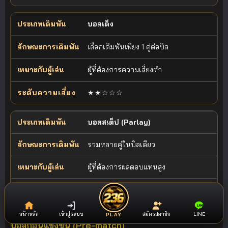
บอลเต็ง
เลือกเดิมพันเพียง 1 คู่ต่อบิล
ผู้ที่ต้องการความเสี่ยงต่ำ
★★☆☆☆
บอลสเต็ป (Parlay)
รวมหลายคู่ในบิลเดียว
ผู้ที่ต้องการผลตอบแทนสูง
★★★★★
หน้าหลัก
เข้าสู่ระบบ
สมัครสมาชิก
LINE
PLAY
บอลก่อนแข่งขัน (Pre-match)