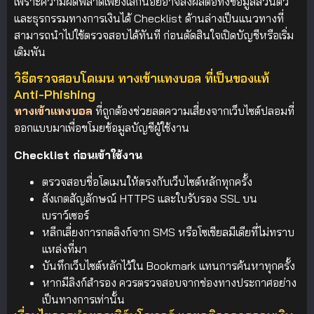
เพราะความผิดพลาดเพียงเล็กน้อยอาจส่งผลต่อทั้งข้อมูลส่วนตัว
และธุรกรรมทางการเงินได้ Checklist ด้านล่างเป็นแนวทางที่
สามารถนำไปใช้ตรวจสอบได้ทันที ก่อนตัดสินใจเปิดบัญชีหรือเริ่ม
เดิมพัน
วิธีตรวจสอบโดเมน ทางเข้าแทงบอล ที่เป็นของแท้
Anti-Phishing
ทางเข้าแทงบอล
ที่ถูกต้องช่วยลดความเสี่ยงจากเว็บไซต์ปลอมที่
ออกแบบมาเพื่อขโมยข้อมูลบัญชีผู้ใช้งาน
Checklist ก่อนเข้าใช้งาน
ตรวจสอบชื่อโดเมนให้ตรงกับเว็บไซต์หลักทุกครั้ง
สังเกตสัญลักษณ์ HTTPS และใบรับรอง SSL บน
เบราว์เซอร์
หลีกเลี่ยงการกดลิงก์จาก SMS หรือโซเชียลมีเดียที่ไม่ทราบ
แหล่งที่มา
บันทึกเว็บไซต์หลักไว้ใน Bookmark แทนการค้นหาทุกครั้ง
หากมีลิงก์สำรอง ควรตรวจสอบจากช่องทางประกาศอย่าง
เป็นทางการเท่านั้น