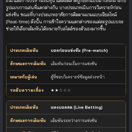
เกม และการบริหารเงินทุน แต่ละตลาดถูกออกแบบมาให้เหมาะกับ
รูปแบบการเล่นที่แตกต่างกัน บางประเภทเน้นการวิเคราะห์ก่อน
แข่งขัน ขณะที่บางประเภทอาศัยการติดตามเกมแบบเรียลไทม์
(Real-time) ดังนั้น การเข้าใจความแตกต่างของแต่ละรูปแบบจะ
ช่วยให้เลือกเดิมพันได้เหมาะกับสไตล์ของตัวเองมากขึ้น
ตารางเปรียบเทียบประเภทการเดิมพันฟุตบอล ลักษณะการเดิมพัน ผู้เล่นท
บอลก่อนแข่งขัน (Pre-match)
ประเภทเดิมพัน
ลักษณะการเดิมพัน
เหมาะกับผู้เล่น
เดิมพันก่อนเริ่มการแข่งขัน
ผู้ที่ชอบวิเคราะห์ข้อมูลล่วงหน้า
★★☆☆☆
แทงบอลสด (Live Betting)
เดิมพันระหว่างการแข่งขัน