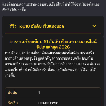
และติดตามสถานะฝาก-ถอนแบบเรียลไทม์ ทำให้ใช้งานโปร่งใสและ
เชื่อถือได้มากขึ้น
รีวิว Top10 อันดับ เว็บแทงบอล
ตารางเปรียบเทียบ 10 อันดับ เว็บแทงบอลออนไลน์
อัปเดตล่าสุด 2026
หากต้องการเปรียบเทียบ
เว็บแทงบอลออนไลน์
แบบรวดเร็ว
ตารางด้านล่างสรุปข้อมูลสำคัญจากการทดสอบจริง โดยเน้น
ความเสถียรของระบบ ความเร็วในการทำรายการ และจุดเด่นของ
แต่ละเว็บ เพื่อช่วยให้เลือกเว็บที่เหมาะกับลักษณะการใช้งานได้
ง่ายขึ้น
1
อันดับ
ชื่อเว็บ
จุดเด่นจากการทดสอบจริง
คะแนน
UFABET236