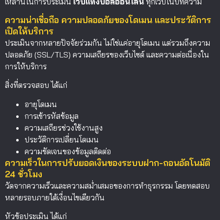
เหล่านี้ในการประเมิน
เว็บแทงบอลออนไลน์
ทุกเว็บในบทความ
ความน่าเชื่อถือ ความปลอดภัยของโดเมน และประวัติการ
เปิดให้บริการ
ประเมินจากหลายปัจจัยร่วมกัน ไม่ใช่แค่อายุโดเมน แต่รวมถึงความ
ปลอดภัย (SSL/TLS) ความเสถียรของเว็บไซต์ และความต่อเนื่องใน
การให้บริการ
สิ่งที่ตรวจสอบ ได้แก่
อายุโดเมน
การเข้ารหัสข้อมูล
ความเสถียรช่วงใช้งานสูง
ประวัติการเปลี่ยนโดเมน
ความชัดเจนของข้อมูลติดต่อ
ความเร็วในการปรับยอดเงินของระบบฝาก-ถอนอัตโนมัติ
24 ชั่วโมง
วัดจากความเร็วและความสม่ำเสมอของการทำธุรกรรม โดยทดสอบ
หลายรอบภายใต้เงื่อนไขเดียวกัน
หัวข้อประเมิน ได้แก่