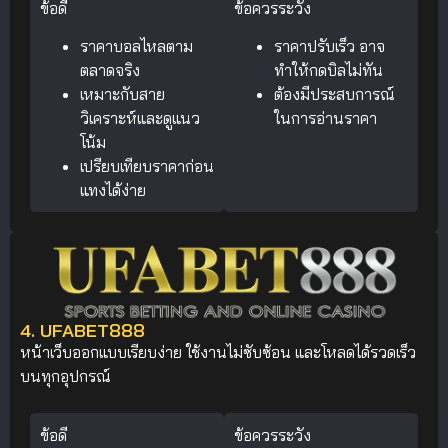
ข้อดี
ข้อควรระวัง
ราคาบอลไหลตาม
ราคาปรับเร็ว อาจ
ตลาดจริง
ทำให้กดบิลไม่ทัน
เหมาะกับสาย
ต้องมีประสบการณ์
วิเคราะห์และดูแนว
ในการอ่านราคา
โน้ม
เปรียบเทียบราคาก่อน
แทงได้ง่าย
4. UFABET888
หน้าเว็บออกแบบเรียบง่าย ใช้งานไม่ซับซ้อน และโหลดได้รวดเร็ว
บนทุกอุปกรณ์
ข้อดี
ข้อควรระวัง