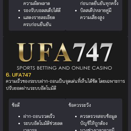
ความผิดพลาด
ก่อนกดยืนยันทุกครั้ง
รองรับบอลสเต็ปได้ดี
บิลสเต็ปหลายคู่มี
แสดงรายละเอียด
ความเสี่ยงสูง
ครบก่อนยืนยัน
6. UFA747
ความเร็วของระบบฝาก-ถอนเป็นจุดเด่นที่เห็นได้ชัด โดยเฉพาะการ
ปรับยอดผ่านระบบอัตโนมัติ
ข้อดี
ข้อควรระวัง
ฝาก-ถอนรวดเร็ว
ควรตรวจสอบข้อมูล
ระบบอัตโนมัติช่วยลด
บัญชีให้ถูกต้อง
เวลารอ
บางช่วงเวลาอาจมี