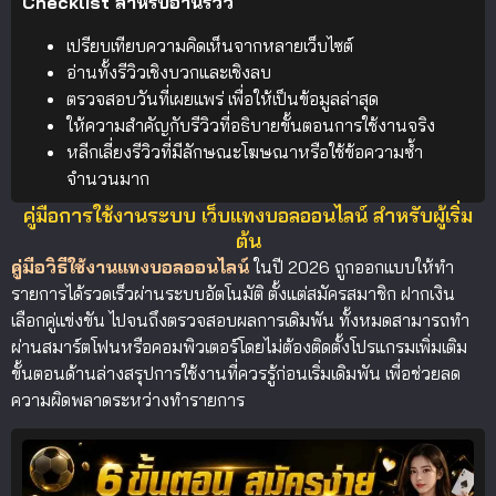
Checklist สำหรับอ่านรีวิว
เปรียบเทียบความคิดเห็นจากหลายเว็บไซต์
อ่านทั้งรีวิวเชิงบวกและเชิงลบ
ตรวจสอบวันที่เผยแพร่ เพื่อให้เป็นข้อมูลล่าสุด
ให้ความสำคัญกับรีวิวที่อธิบายขั้นตอนการใช้งานจริง
หลีกเลี่ยงรีวิวที่มีลักษณะโฆษณาหรือใช้ข้อความซ้ำ
จำนวนมาก
คู่มือการใช้งานระบบ เว็บแทงบอลออนไลน์ สำหรับผู้เริ่ม
ต้น
คู่มือวิธีใช้งานแทงบอลออนไลน์
ในปี 2026 ถูกออกแบบให้ทำ
รายการได้รวดเร็วผ่านระบบอัตโนมัติ ตั้งแต่สมัครสมาชิก ฝากเงิน
เลือกคู่แข่งขัน ไปจนถึงตรวจสอบผลการเดิมพัน ทั้งหมดสามารถทำ
ผ่านสมาร์ตโฟนหรือคอมพิวเตอร์โดยไม่ต้องติดตั้งโปรแกรมเพิ่มเติม
ขั้นตอนด้านล่างสรุปการใช้งานที่ควรรู้ก่อนเริ่มเดิมพัน เพื่อช่วยลด
ความผิดพลาดระหว่างทำรายการ