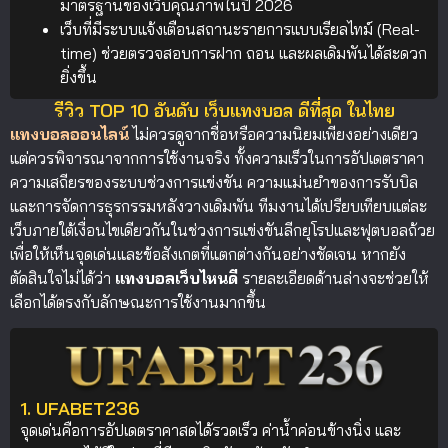
มาตรฐานของเว็บคุณภาพในปี 2026
เว็บที่มีระบบแจ้งเตือนสถานะรายการแบบเรียลไทม์ (Real-
time) ช่วยตรวจสอบการฝาก ถอน และผลเดิมพันได้สะดวก
ยิ่งขึ้น
รีวิว TOP 10 อันดับ เว็บแทงบอล ดีที่สุด ในไทย
แทงบอลออนไลน์
ไม่ควรดูจากชื่อหรือความนิยมเพียงอย่างเดียว
แต่ควรพิจารณาจากการใช้งานจริง ทั้งความเร็วในการอัปเดตราคา
ความเสถียรของระบบช่วงการแข่งขัน ความแม่นยำของการรับบิล
และการจัดการธุรกรรมหลังวางเดิมพัน ทีมงานได้เปรียบเทียบแต่ละ
เว็บภายใต้เงื่อนไขเดียวกันในช่วงการแข่งขันลีกยุโรปและฟุตบอลถ้วย
เพื่อให้เห็นจุดเด่นและข้อสังเกตที่แตกต่างกันอย่างชัดเจน หากยัง
ตัดสินใจไม่ได้ว่า
แทงบอลเว็บไหนดี
รายละเอียดด้านล่างจะช่วยให้
เลือกได้ตรงกับลักษณะการใช้งานมากขึ้น
1. UFABET236
จุดเด่นคือการอัปเดตราคาสดได้รวดเร็ว ค่าน้ำค่อนข้างนิ่ง และ