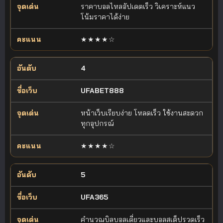
ราคาบอลไหลอัปเดตเร็ว วิเคราะห์แนว
โน้มราคาได้ง่าย
★★★★☆
4
UFABET888
หน้าเว็บเรียบง่าย โหลดเร็ว ใช้งานสะดวก
ทุกอุปกรณ์
★★★★☆
5
UFA365
คำนวณบิลบอลเดี่ยวและบอลสเต็ปรวดเร็ว