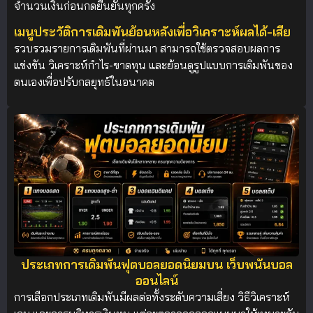
จำนวนเงินก่อนกดยืนยันทุกครั้ง
เมนูประวัติการเดิมพันย้อนหลังเพื่อวิเคราะห์ผลได้-เสีย
รวบรวมรายการเดิมพันที่ผ่านมา สามารถใช้ตรวจสอบผลการ
แข่งขัน วิเคราะห์กำไร-ขาดทุน และย้อนดูรูปแบบการเดิมพันของ
ตนเองเพื่อปรับกลยุทธ์ในอนาคต
ประเภทการเดิมพันฟุตบอลยอดนิยมบน เว็บพนันบอล
ออนไลน์
การเลือกประเภทเดิมพันมีผลต่อทั้งระดับความเสี่ยง วิธีวิเคราะห์