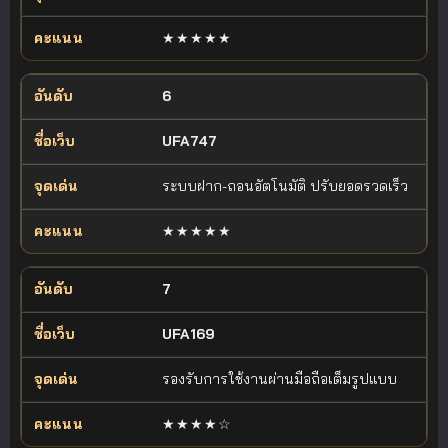
★★★★★
6
UFA747
ระบบฝาก-ถอนอัตโนมัติ ปรับยอดรวดเร็ว
★★★★★
7
UFA169
รองรับการใช้งานผ่านมือถือเต็มรูปแบบ
★★★★☆