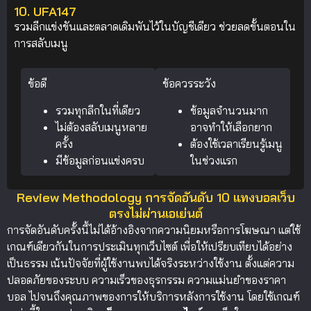
10. UFA147
รวมลีกแข่งขันและตลาดเดิมพันไว้ในบัญชีเดียว ช่วยลดขั้นตอนใน
การสลับเมนู
ข้อดี
ข้อควรระวัง
รวมทุกลีกในที่เดียว
ข้อมูลจำนวนมาก
ไม่ต้องสลับเมนูหลาย
อาจทำให้เลือกยาก
ครั้ง
ต้องใช้เวลาเรียนรู้เมนู
มีข้อมูลก่อนแข่งครบ
ในช่วงแรก
Review Methodology การจัดอันดับ 10 แทงบอลเว็บ
ตรงไม่ผ่านเอเย่นต์
การจัดอันดับครั้งนี้ไม่ได้อ้างอิงจากความนิยมหรือการโฆษณา แต่ใช้
เกณฑ์เดียวกันในการประเมินทุกเว็บไซต์ เพื่อให้เปรียบเทียบได้อย่าง
เป็นธรรม เน้นปัจจัยที่ผู้ใช้งานพบได้จริงระหว่างใช้งาน ตั้งแต่ความ
ปลอดภัยของระบบ ความเร็วของธุรกรรม ความแม่นยำของราคา
บอล ไปจนถึงคุณภาพของการให้บริการหลังการใช้งาน โดยใช้เกณฑ์