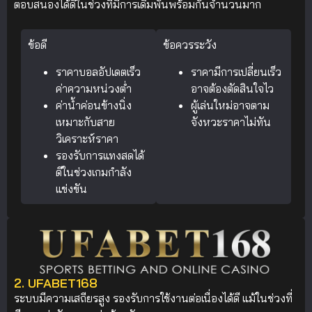
ตอบสนองได้ดีในช่วงที่มีการเดิมพันพร้อมกันจำนวนมาก
ข้อดี
ข้อควรระวัง
ราคาบอลอัปเดตเร็ว
ราคามีการเปลี่ยนเร็ว
ค่าความหน่วงต่ำ
อาจต้องตัดสินใจไว
ค่าน้ำค่อนข้างนิ่ง
ผู้เล่นใหม่อาจตาม
เหมาะกับสาย
จังหวะราคาไม่ทัน
วิเคราะห์ราคา
รองรับการแทงสดได้
ดีในช่วงเกมกำลัง
แข่งขัน
2. UFABET168
ระบบมีความเสถียรสูง รองรับการใช้งานต่อเนื่องได้ดี แม้ในช่วงที่