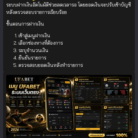
ระบบฝากเงินอัตโนมัติช่วยลดเวลารอ โดยยอดเงินจะปรับเข้าบัญชี
หลังตรวจสอบรายการเรียบร้อย
ขั้นตอนการฝากเงิน
เข้าสู่เมนูฝากเงิน
เลือกช่องทางที่ต้องการ
ระบุจำนวนเงิน
ยืนยันรายการ
ตรวจสอบยอดเงินหลังทำรายการ