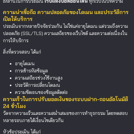
เหล่านี้ในการประเมิน
เว็บแทงบอลออนไลน์
ทุกเว็บในบทความ
ความน่าเชื่อถือ ความปลอดภัยของโดเมน และประวัติการ
เปิดให้บริการ
ประเมินจากหลายปัจจัยร่วมกัน ไม่ใช่แค่อายุโดเมน แต่รวมถึงความ
ปลอดภัย (SSL/TLS) ความเสถียรของเว็บไซต์ และความต่อเนื่องใน
การให้บริการ
สิ่งที่ตรวจสอบ ได้แก่
อายุโดเมน
การเข้ารหัสข้อมูล
ความเสถียรช่วงใช้งานสูง
ประวัติการเปลี่ยนโดเมน
ความชัดเจนของข้อมูลติดต่อ
ความเร็วในการปรับยอดเงินของระบบฝาก-ถอนอัตโนมัติ
24 ชั่วโมง
วัดจากความเร็วและความสม่ำเสมอของการทำธุรกรรม โดยทดสอบ
หลายรอบภายใต้เงื่อนไขเดียวกัน
หัวข้อประเมิน ได้แก่