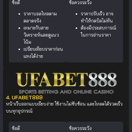
ข้อดี
ข้อควรระวัง
ราคาบอลไหลตาม
ราคาปรับเร็ว อาจ
ตลาดจริง
ทำให้กดบิลไม่ทัน
เหมาะกับสาย
ต้องมีประสบการณ์
วิเคราะห์และดูแนว
ในการอ่านราคา
โน้ม
เปรียบเทียบราคาก่อน
แทงได้ง่าย
4. UFABET888
หน้าเว็บออกแบบเรียบง่าย ใช้งานไม่ซับซ้อน และโหลดได้รวดเร็ว
บนทุกอุปกรณ์
ข้อดี
ข้อควรระวัง