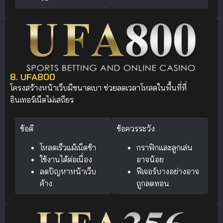
8. UFA800
โครงสร้างหน้าเว็บมีขนาดเบา ช่วยลดเวลาโหลดในพื้นที่ที่
อินเทอร์เน็ตไม่เสถียร
ข้อดี
ข้อควรระวัง
โหลดเร็วแม้เน็ตช้า
กราฟิกและลูกเล่น
ใช้งานได้ต่อเนื่อง
อาจน้อย
ลดปัญหาหน้าเว็บ
ฟีเจอร์บางอย่างอาจ
ค้าง
ถูกลดทอน