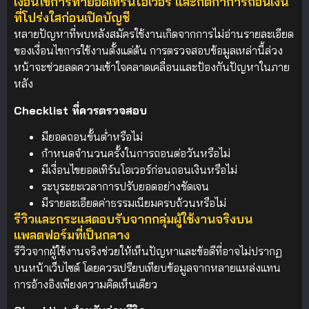
เงื่อนไขการทำยอดเทิร์นโอเวอร์ และกติกาการถอนเงิน
ที่โปร่งใสก่อนเปิดบัญชี
หลายปัญหาที่พบหลังสมัครใช้งานเกิดจากการไม่อ่านรายละเอียด
ของเงื่อนไขการใช้งานตั้งแต่ต้น การตรวจสอบข้อมูลเหล่านี้ล่วง
หน้าจะช่วยลดความเข้าใจคลาดเคลื่อนและป้องกันปัญหาในภาย
หลัง
Checklist ที่ควรตรวจสอบ
มียอดถอนขั้นต่ำหรือไม่
กำหนดจำนวนครั้งในการถอนต่อวันหรือไม่
มีเงื่อนไขยอดเทิร์นโอเวอร์ก่อนถอนเงินหรือไม่
ระบุระยะเวลาการปรับยอดอย่างชัดเจน
มีรายละเอียดค่าธรรมเนียมครบถ้วนหรือไม่
รีวิวและกระแสตอบรับจากกลุ่มผู้ใช้งานจริงบน
แพลตฟอร์มที่เป็นกลาง
รีวิวจากผู้ใช้งานจริงช่วยให้เห็นปัญหาและข้อดีที่อาจไม่ปรากฏ
บนหน้าเว็บไซต์ โดยควรเปรียบเทียบข้อมูลจากหลายแหล่งแทน
การอ้างอิงเพียงความคิดเห็นเดียว