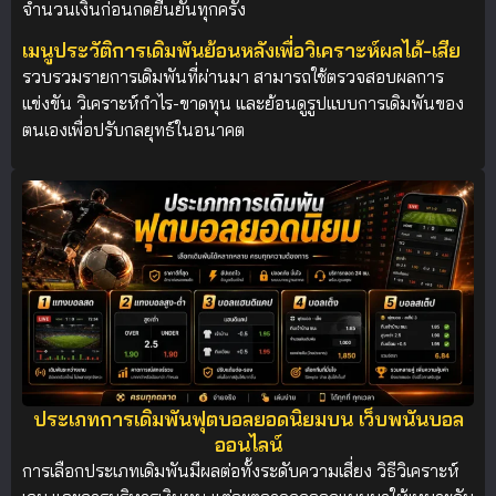
จำนวนเงินก่อนกดยืนยันทุกครั้ง
เมนูประวัติการเดิมพันย้อนหลังเพื่อวิเคราะห์ผลได้-เสีย
รวบรวมรายการเดิมพันที่ผ่านมา สามารถใช้ตรวจสอบผลการ
แข่งขัน วิเคราะห์กำไร-ขาดทุน และย้อนดูรูปแบบการเดิมพันของ
ตนเองเพื่อปรับกลยุทธ์ในอนาคต
ประเภทการเดิมพันฟุตบอลยอดนิยมบน เว็บพนันบอล
ออนไลน์
การเลือกประเภทเดิมพันมีผลต่อทั้งระดับความเสี่ยง วิธีวิเคราะห์