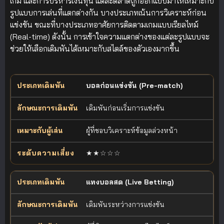
เกม และการบริหารเงินทุน แต่ละตลาดถูกออกแบบมาให้เหมาะกับ
รูปแบบการเล่นที่แตกต่างกัน บางประเภทเน้นการวิเคราะห์ก่อน
แข่งขัน ขณะที่บางประเภทอาศัยการติดตามเกมแบบเรียลไทม์
(Real-time) ดังนั้น การเข้าใจความแตกต่างของแต่ละรูปแบบจะ
ช่วยให้เลือกเดิมพันได้เหมาะกับสไตล์ของตัวเองมากขึ้น
ตารางเปรียบเทียบประเภทการเดิมพันฟุตบอล ลักษณะการเดิมพัน ผู้เล่นท
บอลก่อนแข่งขัน (Pre-match)
ประเภทเดิมพัน
ลักษณะการเดิมพัน
เหมาะกับผู้เล่น
เดิมพันก่อนเริ่มการแข่งขัน
ผู้ที่ชอบวิเคราะห์ข้อมูลล่วงหน้า
★★☆☆☆
แทงบอลสด (Live Betting)
เดิมพันระหว่างการแข่งขัน