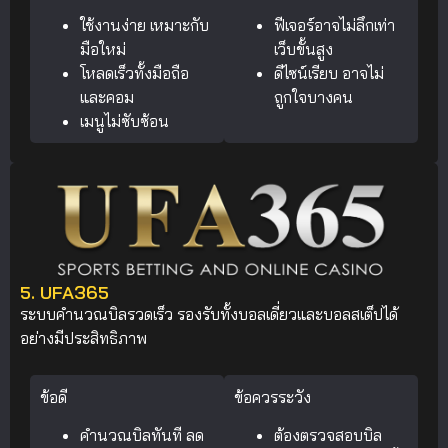
ใช้งานง่าย เหมาะกับ
ฟีเจอร์อาจไม่ลึกเท่า
มือใหม่
เว็บขั้นสูง
โหลดเร็วทั้งมือถือ
ดีไซน์เรียบ อาจไม่
และคอม
ถูกใจบางคน
เมนูไม่ซับซ้อน
5. UFA365
ระบบคำนวณบิลรวดเร็ว รองรับทั้งบอลเดี่ยวและบอลสเต็ปได้
อย่างมีประสิทธิภาพ
ข้อดี
ข้อควรระวัง
คำนวณบิลทันที ลด
ต้องตรวจสอบบิล