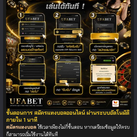
ขั้นตอนการ สมัครแทงบอลออนไลน์ ผ่านระบบอัตโนมัติ
ภายใน 1 นาที
สมัครแทงบอล
ใช้เวลาเพียงไม่กี่ขั้นตอน หากเตรียมข้อมูลให้ครบ
ก็สามารถเริ่มใช้งานได้ทันที