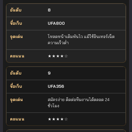
8
UFA800
โหลดหน้าเดิมพันไว แม้ใช้อินเทอร์เน็ต
ความเร็วต่ำ
★★★★☆
9
UFA356
สมัครง่าย ติดต่อทีมงานได้ตลอด 24
ชั่วโมง
★★★★☆