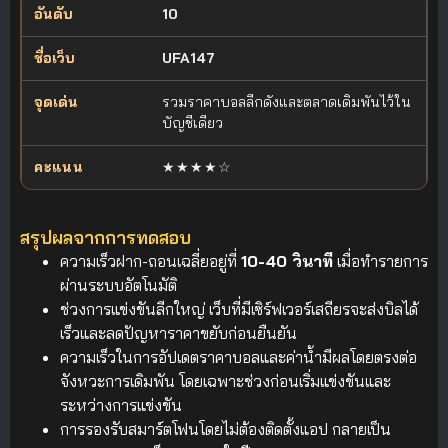
10
UFA147
รวมราคาบอลลีกดังและตลาดเดิมพันไว้ใน
บัญชีเดียว
★★★★☆
สรุปผลจากการทดสอบ
ความเร็วฝาก-ถอนเฉลี่ยอยู่ที่
10-40 วินาที
เมื่อทำรายการ
ผ่านระบบอัตโนมัติ
ช่วงการแข่งขันลีกใหญ่ เว็บที่มีเซิร์ฟเวอร์เสถียรจะส่งบิลได้
เร็วและลดปัญหาราคาขยับก่อนยืนยัน
ความเร็วในการอัปเดตราคาบอลและค่าน้ำมีผลโดยตรงต่อ
จังหวะการเดิมพัน โดยเฉพาะช่วงก่อนเริ่มแข่งขันและ
ระหว่างการแข่งขัน
การรองรับสมาร์ตโฟนโดยไม่ต้องติดตั้งแอป กลายเป็น