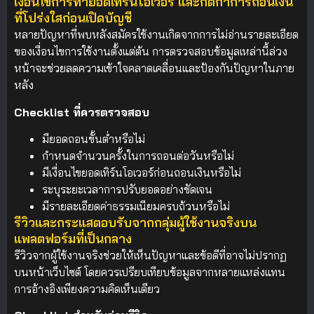
เงื่อนไขการทำยอดเทิร์นโอเวอร์ และกติกาการถอนเงิน
ที่โปร่งใสก่อนเปิดบัญชี
หลายปัญหาที่พบหลังสมัครใช้งานเกิดจากการไม่อ่านรายละเอียด
ของเงื่อนไขการใช้งานตั้งแต่ต้น การตรวจสอบข้อมูลเหล่านี้ล่วง
หน้าจะช่วยลดความเข้าใจคลาดเคลื่อนและป้องกันปัญหาในภาย
หลัง
Checklist ที่ควรตรวจสอบ
มียอดถอนขั้นต่ำหรือไม่
กำหนดจำนวนครั้งในการถอนต่อวันหรือไม่
มีเงื่อนไขยอดเทิร์นโอเวอร์ก่อนถอนเงินหรือไม่
ระบุระยะเวลาการปรับยอดอย่างชัดเจน
มีรายละเอียดค่าธรรมเนียมครบถ้วนหรือไม่
รีวิวและกระแสตอบรับจากกลุ่มผู้ใช้งานจริงบน
แพลตฟอร์มที่เป็นกลาง
รีวิวจากผู้ใช้งานจริงช่วยให้เห็นปัญหาและข้อดีที่อาจไม่ปรากฏ
บนหน้าเว็บไซต์ โดยควรเปรียบเทียบข้อมูลจากหลายแหล่งแทน
การอ้างอิงเพียงความคิดเห็นเดียว