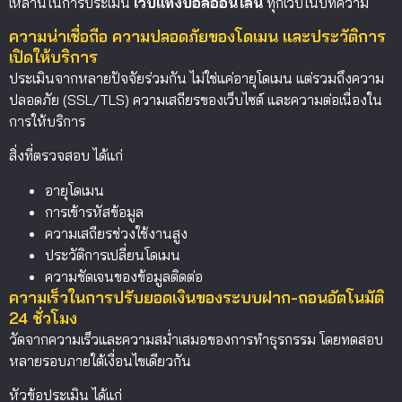
เหล่านี้ในการประเมิน
เว็บแทงบอลออนไลน์
ทุกเว็บในบทความ
ความน่าเชื่อถือ ความปลอดภัยของโดเมน และประวัติการ
เปิดให้บริการ
ประเมินจากหลายปัจจัยร่วมกัน ไม่ใช่แค่อายุโดเมน แต่รวมถึงความ
ปลอดภัย (SSL/TLS) ความเสถียรของเว็บไซต์ และความต่อเนื่องใน
การให้บริการ
สิ่งที่ตรวจสอบ ได้แก่
อายุโดเมน
การเข้ารหัสข้อมูล
ความเสถียรช่วงใช้งานสูง
ประวัติการเปลี่ยนโดเมน
ความชัดเจนของข้อมูลติดต่อ
ความเร็วในการปรับยอดเงินของระบบฝาก-ถอนอัตโนมัติ
24 ชั่วโมง
วัดจากความเร็วและความสม่ำเสมอของการทำธุรกรรม โดยทดสอบ
หลายรอบภายใต้เงื่อนไขเดียวกัน
หัวข้อประเมิน ได้แก่