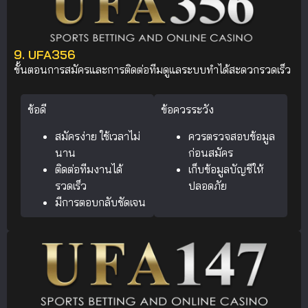
9. UFA356
ขั้นตอนการสมัครและการติดต่อทีมดูแลระบบทำได้สะดวกรวดเร็ว
ข้อดี
ข้อควรระวัง
สมัครง่าย ใช้เวลาไม่
ควรตรวจสอบข้อมูล
นาน
ก่อนสมัคร
ติดต่อทีมงานได้
เก็บข้อมูลบัญชีให้
รวดเร็ว
ปลอดภัย
มีการตอบกลับชัดเจน