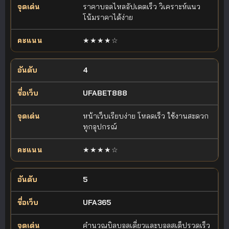
ราคาบอลไหลอัปเดตเร็ว วิเคราะห์แนว
โน้มราคาได้ง่าย
★★★★☆
4
UFABET888
หน้าเว็บเรียบง่าย โหลดเร็ว ใช้งานสะดวก
ทุกอุปกรณ์
★★★★☆
5
UFA365
คำนวณบิลบอลเดี่ยวและบอลสเต็ปรวดเร็ว