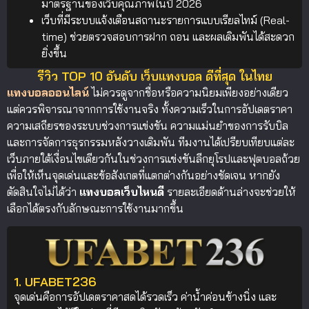
มาตรฐานของเว็บคุณภาพในปี 2026
เว็บที่มีระบบแจ้งเตือนสถานะรายการแบบเรียลไทม์ (Real-
time) ช่วยตรวจสอบการฝาก ถอน และผลเดิมพันได้สะดวก
ยิ่งขึ้น
รีวิว TOP 10 อันดับ เว็บแทงบอล ดีที่สุด ในไทย
แทงบอลออนไลน์
ไม่ควรดูจากชื่อหรือความนิยมเพียงอย่างเดียว
แต่ควรพิจารณาจากการใช้งานจริง ทั้งความเร็วในการอัปเดตราคา
ความเสถียรของระบบช่วงการแข่งขัน ความแม่นยำของการรับบิล
และการจัดการธุรกรรมหลังวางเดิมพัน ทีมงานได้เปรียบเทียบแต่ละ
เว็บภายใต้เงื่อนไขเดียวกันในช่วงการแข่งขันลีกยุโรปและฟุตบอลถ้วย
เพื่อให้เห็นจุดเด่นและข้อสังเกตที่แตกต่างกันอย่างชัดเจน หากยัง
ตัดสินใจไม่ได้ว่า
แทงบอลเว็บไหนดี
รายละเอียดด้านล่างจะช่วยให้
เลือกได้ตรงกับลักษณะการใช้งานมากขึ้น
1. UFABET236
จุดเด่นคือการอัปเดตราคาสดได้รวดเร็ว ค่าน้ำค่อนข้างนิ่ง และ