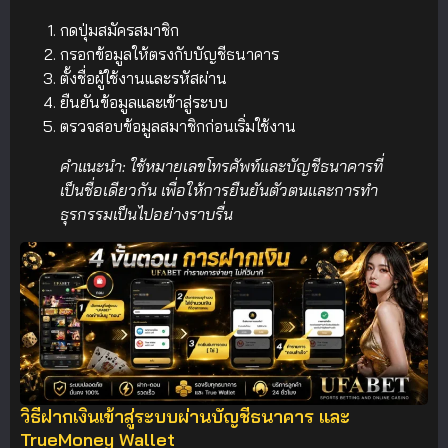
กดปุ่มสมัครสมาชิก
กรอกข้อมูลให้ตรงกับบัญชีธนาคาร
ตั้งชื่อผู้ใช้งานและรหัสผ่าน
ยืนยันข้อมูลและเข้าสู่ระบบ
ตรวจสอบข้อมูลสมาชิกก่อนเริ่มใช้งาน
คำแนะนำ: ใช้หมายเลขโทรศัพท์และบัญชีธนาคารที่
เป็นชื่อเดียวกัน เพื่อให้การยืนยันตัวตนและการทำ
ธุรกรรมเป็นไปอย่างราบรื่น
วิธีฝากเงินเข้าสู่ระบบผ่านบัญชีธนาคาร และ
TrueMoney Wallet