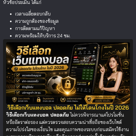
หัวข้อประเมิน ได้แก่
เวลาเฉลี่ยตอบกลับ
ความถูกต้องของข้อมูล
การติดตามแก้ปัญหา
ความพร้อมให้บริการ 24 ชม.
วิธีเลือกเว็บแทงบอล ปลอดภัย ไม่ให้โดนโกงในปี 2026
วิธีเลือกเว็บแทงบอล ปลอดภัย
ไม่ควรพิจารณาแค่โปรโมชั่น
หรืออัตราต่อรอง แต่ควรตรวจสอบความน่าเชื่อถือของเว็บไซต์
ความโปร่งใสของเงื่อนไข และคุณภาพของระบบก่อนสมัครใช้งาน