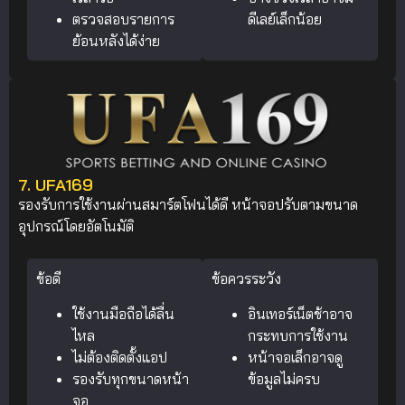
ตรวจสอบรายการ
ดีเลย์เล็กน้อย
ย้อนหลังได้ง่าย
7. UFA169
รองรับการใช้งานผ่านสมาร์ตโฟนได้ดี หน้าจอปรับตามขนาด
อุปกรณ์โดยอัตโนมัติ
ข้อดี
ข้อควรระวัง
ใช้งานมือถือได้ลื่น
อินเทอร์เน็ตช้าอาจ
ไหล
กระทบการใช้งาน
ไม่ต้องติดตั้งแอป
หน้าจอเล็กอาจดู
รองรับทุกขนาดหน้า
ข้อมูลไม่ครบ
จอ