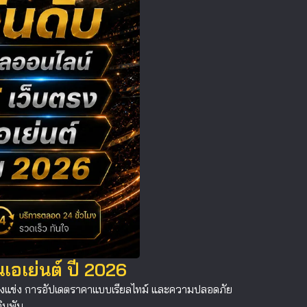
นเอเย่นต์ ปี 2026
างแข่ง การอัปเดตราคาแบบเรียลไทม์ และความปลอดภัย
ดิมพัน