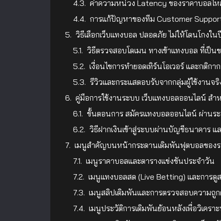
ค่าความหน่วง Latency ของราคาบอลไหล
การแก้ปัญหาของทีม Customer Suppor
วิธีเลือกเว็บแทงบอล ปลอดภัย ไม่ให้โดนโกงใน
วิธีตรวจสอบโดเมน ทางเข้าแทงบอล ที่เป็น
เงื่อนไขการทำยอดเทิร์นโอเวอร์ และกติกาก
รีวิวและกระแสตอบรับจากกลุ่มผู้ใช้งานจร
คู่มือการใช้งานระบบ เว็บแทงบอลออนไลน์ สำหรับ
ขั้นตอนการ สมัครแทงบอลออนไลน์ ผ่านระบ
วิธีฝากเงินเข้าสู่ระบบผ่านบัญชีธนาคาร
เมนูสำคัญบนหน้ากระดานเดิมพันฟุตบอลของร
เมนูราคาบอลและตารางแข่งขันประจำวัน
เมนูแทงบอลสด (Live Betting) และการดูสถิ
เมนูสลิปเดิมพันและการตรวจสอบความถูกต
เมนูประวัติการเดิมพันย้อนหลังเพื่อวิเคราะห