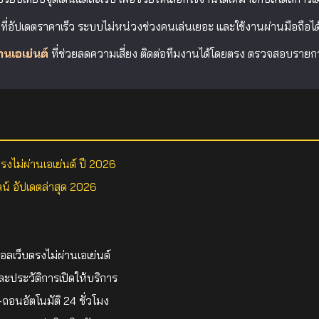
ที่อัปเดตราคาเร็ว ระบบไม่หน่วงช่วงคนเล่นเยอะ และใช้งานผ่านมือถือได้ล
นเอเย่นต์
ที่ช่วยลดความเสี่ยง ติดต่อทีมงานได้โดยตรง ตรวจสอบราย
บตรงไม่ผ่านเอเย่นต์ ปี 2026
น์ อัปเดตล่าสุด 2026
เว็บตรงไม่ผ่านเอเย่นต์
ะประวัติการเปิดให้บริการ
อนอัตโนมัติ 24 ชั่วโมง