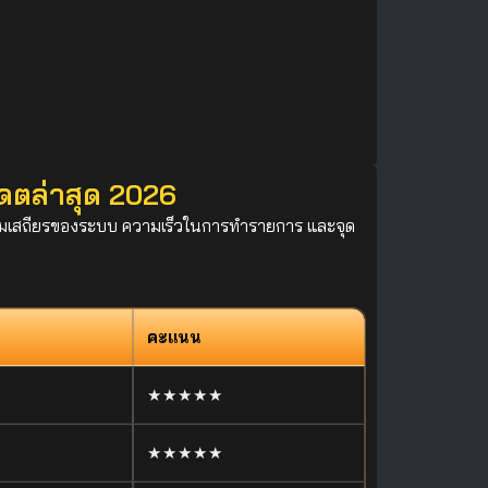
เดตล่าสุด 2026
ามเสถียรของระบบ ความเร็วในการทำรายการ และจุด
คะแนน
★★★★★
★★★★★