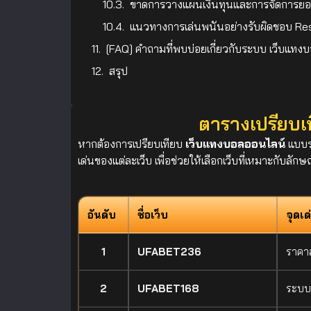
ขาดการวางแผนเงินทุนและการจัดการยอด
แนวทางการเล่นพนันอย่างรับผิดชอบ Re
[FAQ] คำถามที่พบบ่อยเกี่ยวกับระบบ เว็บแทง
สรุป
ตารางเปรียบเท
หากต้องการเปรียบเทียบ
เว็บแทงบอลออนไลน์
แบบร
เด่นของแต่ละเว็บ เพื่อช่วยให้เลือกเว็บที่เหมาะกับลัก
อันดับ
ชื่อเว็บ
จุดเ
1
UFABET236
ราคาส
2
UFABET168
ระบบเ