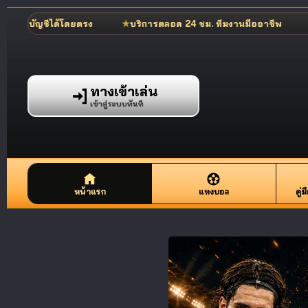
ัญชีได้โดยตรง
บริการตลอด 24 ชม. ทีมงานมืออาชีพ
ฝาก-ถอ
ทางเข้าเล่น
เข้าสู่ระบบทันที
หน้าแรก
แทงบอล
คู่
รีวิวเว็บแทงบอลออ