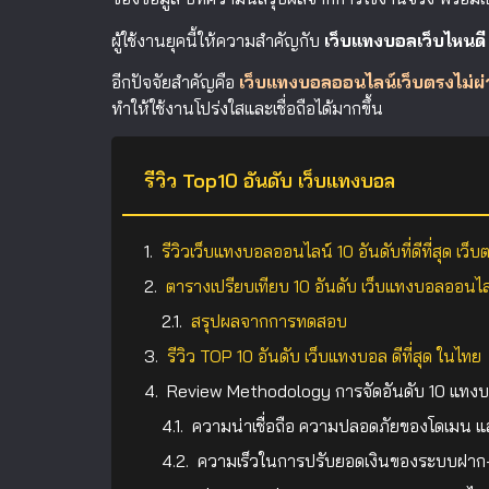
ผู้ใช้งานยุคนี้ให้ความสำคัญกับ
เว็บแทงบอลเว็บไหนดี
อีกปัจจัยสำคัญคือ
เว็บแทงบอลออนไลน์เว็บตรงไม่ผ่า
ทำให้ใช้งานโปร่งใสและเชื่อถือได้มากขึ้น
รีวิว Top10 อันดับ เว็บแทงบอล
รีวิวเว็บแทงบอลออนไลน์ 10 อันดับที่ดีที่สุด เว็
ตารางเปรียบเทียบ 10 อันดับ เว็บแทงบอลออนไล
สรุปผลจากการทดสอบ
รีวิว TOP 10 อันดับ เว็บแทงบอล ดีที่สุด ในไทย
Review Methodology การจัดอันดับ 10 แทงบอล
ความน่าเชื่อถือ ความปลอดภัยของโดเมน แล
ความเร็วในการปรับยอดเงินของระบบฝาก-ถ