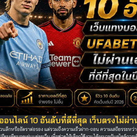
อนไลน์ 10 อันดับที่ดีที่สุด เว็บตรงไม่ผ่า
นวนลีกหรืออัตราต่อรอง แต่รวมถึงความเร็วฝาก-ถอน ความเสถียรระหว่
ยบเทียบจุดเด่นแต่ละเว็บ เพื่อช่วยให้เลือกใช้งานได้เหมาะกับสไตล์การเ