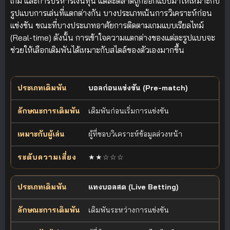
เกม และการบริหารเงินทุน แต่ละตลาดถูกออกแบบมาให้เหมาะกับ
รูปแบบการเล่นที่แตกต่างกัน บางประเภทเน้นการวิเคราะห์ก่อน
แข่งขัน ขณะที่บางประเภทอาศัยการติดตามเกมแบบเรียลไทม์
(Real-time) ดังนั้น การเข้าใจความแตกต่างของแต่ละรูปแบบจะ
ช่วยให้เลือกเดิมพันได้เหมาะกับสไตล์ของตัวเองมากขึ้น
ตารางเปรียบเทียบประเภทการเดิมพันฟุตบอล ลักษณะการเดิมพัน ผู้เล่นท
บอลก่อนแข่งขัน (Pre-match)
ประเภทเดิมพัน
ลักษณะการเดิมพัน
เหมาะกับผู้เล่น
เดิมพันก่อนเริ่มการแข่งขัน
ผู้ที่ชอบวิเคราะห์ข้อมูลล่วงหน้า
★★☆☆☆
แทงบอลสด (Live Betting)
เดิมพันระหว่างการแข่งขัน