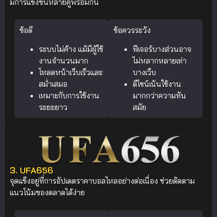
มีการแข่งขันหลายคู่พร้อมกัน
ข้อดี
ข้อควรระวัง
ระบบไม่ค้าง แม้มีผู้ใช้
ฟีเจอร์บางส่วนอาจ
งานจำนวนมาก
ไม่หลากหลายเท่า
โหลดหน้าเว็บเร็วและ
บางเว็บ
สม่ำเสมอ
ดีไซน์เน้นใช้งาน
เหมาะกับการใช้งาน
มากกว่าความทัน
ระยะยาว
สมัย
3. UFA656
จุดแข็งอยู่ที่การอัปเดตราคาบอลไหลอย่างต่อเนื่อง ช่วยติดตาม
แนวโน้มของตลาดได้ง่าย