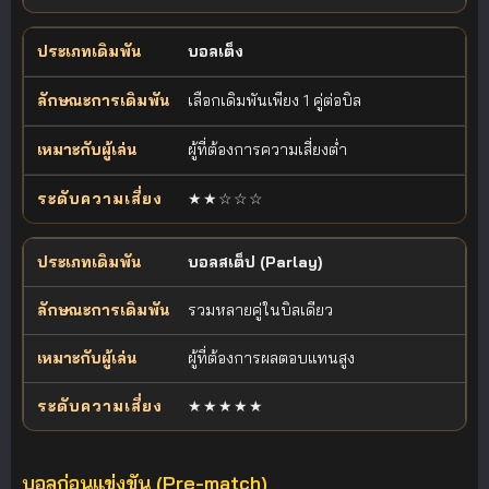
บอลเต็ง
เลือกเดิมพันเพียง 1 คู่ต่อบิล
ผู้ที่ต้องการความเสี่ยงต่ำ
★★☆☆☆
บอลสเต็ป (Parlay)
รวมหลายคู่ในบิลเดียว
ผู้ที่ต้องการผลตอบแทนสูง
★★★★★
บอลก่อนแข่งขัน (Pre-match)