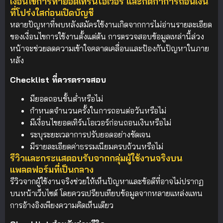
เงื่อนไขการทำยอดเทิร์นโอเวอร์ และกติกาการถอนเงิน
ที่โปร่งใสก่อนเปิดบัญชี
หลายปัญหาที่พบหลังสมัครใช้งานเกิดจากการไม่อ่านรายละเอียด
ของเงื่อนไขการใช้งานตั้งแต่ต้น การตรวจสอบข้อมูลเหล่านี้ล่วง
หน้าจะช่วยลดความเข้าใจคลาดเคลื่อนและป้องกันปัญหาในภาย
หลัง
Checklist ที่ควรตรวจสอบ
มียอดถอนขั้นต่ำหรือไม่
กำหนดจำนวนครั้งในการถอนต่อวันหรือไม่
มีเงื่อนไขยอดเทิร์นโอเวอร์ก่อนถอนเงินหรือไม่
ระบุระยะเวลาการปรับยอดอย่างชัดเจน
มีรายละเอียดค่าธรรมเนียมครบถ้วนหรือไม่
รีวิวและกระแสตอบรับจากกลุ่มผู้ใช้งานจริงบน
แพลตฟอร์มที่เป็นกลาง
รีวิวจากผู้ใช้งานจริงช่วยให้เห็นปัญหาและข้อดีที่อาจไม่ปรากฏ
บนหน้าเว็บไซต์ โดยควรเปรียบเทียบข้อมูลจากหลายแหล่งแทน
การอ้างอิงเพียงความคิดเห็นเดียว