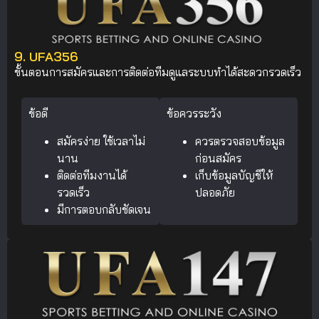
9. UFA356
ขั้นตอนการสมัครและการติดต่อทีมดูแลระบบทำได้สะดวกรวดเร็ว
ข้อดี
ข้อควรระวัง
สมัครง่าย ใช้เวลาไม่
ควรตรวจสอบข้อมูล
นาน
ก่อนสมัคร
ติดต่อทีมงานได้
เก็บข้อมูลบัญชีให้
รวดเร็ว
ปลอดภัย
มีการตอบกลับชัดเจน