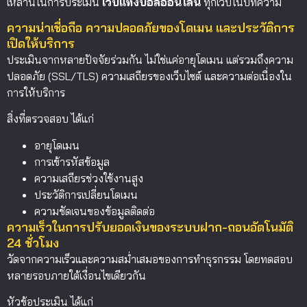
เหล่านี้ในการประเมิน
เว็บแทงบอลออนไลน์
ทุกเว็บในบทความ
ความน่าเชื่อถือ ความปลอดภัยของโดเมน และประวัติการ
เปิดให้บริการ
ประเมินจากหลายปัจจัยร่วมกัน ไม่ใช่แค่อายุโดเมน แต่รวมถึงความ
ปลอดภัย (SSL/TLS) ความเสถียรของเว็บไซต์ และความต่อเนื่องใน
การให้บริการ
สิ่งที่ตรวจสอบ ได้แก่
อายุโดเมน
การเข้ารหัสข้อมูล
ความเสถียรช่วงใช้งานสูง
ประวัติการเปลี่ยนโดเมน
ความชัดเจนของข้อมูลติดต่อ
ความเร็วในการปรับยอดเงินของระบบฝาก-ถอนอัตโนมัติ
24 ชั่วโมง
วัดจากความเร็วและความสม่ำเสมอของการทำธุรกรรม โดยทดสอบ
หลายรอบภายใต้เงื่อนไขเดียวกัน
หัวข้อประเมิน ได้แก่