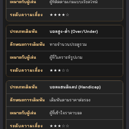
ผู้ที่ติดตามเกมแบบเรียลไทม์
★★★★☆
บอลสูง-ต่ำ (Over/Under)
ทายจำนวนประตูรวม
ผู้ที่วิเคราะห์รูปเกม
★★★☆☆
บอลแฮนดิแคป (Handicap)
เดิมพันตามราคาต่อรอง
ผู้ที่เข้าใจราคาบอล
★★★☆☆