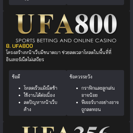
8. UFA800
โครงสร้างหน้าเว็บมีขนาดเบา ช่วยลดเวลาโหลดในพื้นที่ที่
อินเทอร์เน็ตไม่เสถียร
ข้อดี
ข้อควรระวัง
โหลดเร็วแม้เน็ตช้า
กราฟิกและลูกเล่น
ใช้งานได้ต่อเนื่อง
อาจน้อย
ลดปัญหาหน้าเว็บ
ฟีเจอร์บางอย่างอาจ
ค้าง
ถูกลดทอน