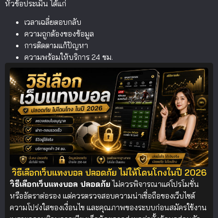
หัวข้อประเมิน ได้แก่
เวลาเฉลี่ยตอบกลับ
ความถูกต้องของข้อมูล
การติดตามแก้ปัญหา
ความพร้อมให้บริการ 24 ชม.
วิธีเลือกเว็บแทงบอล ปลอดภัย ไม่ให้โดนโกงในปี 2026
วิธีเลือกเว็บแทงบอล ปลอดภัย
ไม่ควรพิจารณาแค่โปรโมชั่น
หรืออัตราต่อรอง แต่ควรตรวจสอบความน่าเชื่อถือของเว็บไซต์
ความโปร่งใสของเงื่อนไข และคุณภาพของระบบก่อนสมัครใช้งาน