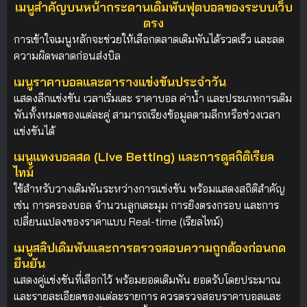
เมนูสำคัญบนหน้ากระดานเดิมพันฟุตบอลของระบบเว็บ
ตรง
การเข้าใจเมนูหลักจะช่วยให้เลือกตลาดเดิมพันได้รวดเร็ว และลด
ความผิดพลาดก่อนส่งบิล
เมนูราคาบอลและตารางแข่งขันประจำวัน
แสดงลีกแข่งขัน เวลาเริ่มเตะ ราคาบอล ค่าน้ำ และประเภทการเดิม
พันทั้งหมดของแต่ละคู่ สามารถเรียงข้อมูลตามลีกหรือช่วงเวลา
แข่งขันได้
เมนูแทงบอลสด (Live Betting) และการดูสถิติเรียล
ไทม์
ใช้สำหรับวางเดิมพันระหว่างการแข่งขัน พร้อมแสดงสถิติสำคัญ
เช่น การครองบอล จำนวนลูกเตะมุม การยิงตรงกรอบ และการ
เปลี่ยนแปลงของราคาแบบ Real-time (เรียลไทม์)
เมนูสลิปเดิมพันและการตรวจสอบความถูกต้องก่อนกด
ยืนยัน
แสดงคู่แข่งขันที่เลือกไว้ พร้อมยอดเดิมพัน ยอดรับโดยประมาณ
และรายละเอียดของแต่ละรายการ ควรตรวจสอบราคาบอลและ