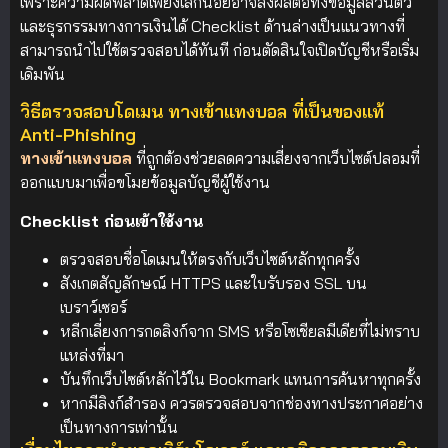
เพราะความผิดพลาดเพียงเล็กน้อยอาจส่งผลต่อทั้งข้อมูลส่วนตัว
และธุรกรรมทางการเงินได้ Checklist ด้านล่างเป็นแนวทางที่
สามารถนำไปใช้ตรวจสอบได้ทันที ก่อนตัดสินใจเปิดบัญชีหรือเริ่ม
เดิมพัน
วิธีตรวจสอบโดเมน ทางเข้าแทงบอล ที่เป็นของแท้
Anti-Phishing
ทางเข้าแทงบอล
ที่ถูกต้องช่วยลดความเสี่ยงจากเว็บไซต์ปลอมที่
ออกแบบมาเพื่อขโมยข้อมูลบัญชีผู้ใช้งาน
Checklist ก่อนเข้าใช้งาน
ตรวจสอบชื่อโดเมนให้ตรงกับเว็บไซต์หลักทุกครั้ง
สังเกตสัญลักษณ์ HTTPS และใบรับรอง SSL บน
เบราว์เซอร์
หลีกเลี่ยงการกดลิงก์จาก SMS หรือโซเชียลมีเดียที่ไม่ทราบ
แหล่งที่มา
บันทึกเว็บไซต์หลักไว้ใน Bookmark แทนการค้นหาทุกครั้ง
หากมีลิงก์สำรอง ควรตรวจสอบจากช่องทางประกาศอย่าง
เป็นทางการเท่านั้น