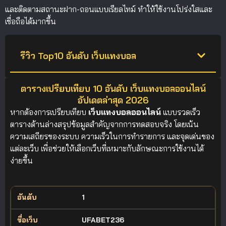
และติดตามสถานะฝาก-ถอนแบบเรียลไทม์ ทำให้ใช้งานโปร่งใสและ
เชื่อถือได้มากขึ้น
รีวิว Top10 อันดับ เว็บแทงบอล
ตารางเปรียบเทียบ 10 อันดับ เว็บแทงบอลออนไลน์
อัปเดตล่าสุด 2026
หากต้องการเปรียบเทียบ
เว็บแทงบอลออนไลน์
แบบรวดเร็ว
ตารางด้านล่างสรุปข้อมูลสำคัญจากการทดสอบจริง โดยเน้น
ความเสถียรของระบบ ความเร็วในการทำรายการ และจุดเด่นของ
แต่ละเว็บ เพื่อช่วยให้เลือกเว็บที่เหมาะกับลักษณะการใช้งานได้
ง่ายขึ้น
1
อันดับ
ชื่อเว็บ
จุดเด่นจากการทดสอบจริง
คะแนน
UFABET236