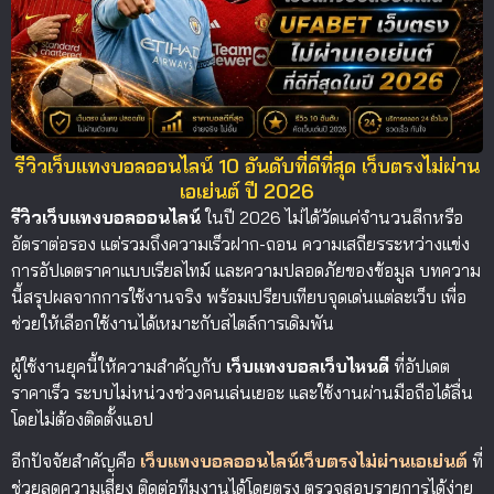
เอเย่นต์ มั่นคงปลอดภัย
จ่ายจริงทุกบิล
รีวิวเว็บแทงบอลออนไลน์ 10 อันดับที่ดีที่สุด เว็บตรงไม่ผ่าน
เอเย่นต์ ปี 2026
รีวิวเว็บแทงบอลออนไลน์
ในปี 2026 ไม่ได้วัดแค่จำนวนลีกหรือ
อัตราต่อรอง แต่รวมถึงความเร็วฝาก-ถอน ความเสถียรระหว่างแข่ง
การอัปเดตราคาแบบเรียลไทม์ และความปลอดภัยของข้อมูล บทความ
นี้สรุปผลจากการใช้งานจริง พร้อมเปรียบเทียบจุดเด่นแต่ละเว็บ เพื่อ
ช่วยให้เลือกใช้งานได้เหมาะกับสไตล์การเดิมพัน
ผู้ใช้งานยุคนี้ให้ความสำคัญกับ
เว็บแทงบอลเว็บไหนดี
ที่อัปเดต
ราคาเร็ว ระบบไม่หน่วงช่วงคนเล่นเยอะ และใช้งานผ่านมือถือได้ลื่น
โดยไม่ต้องติดตั้งแอป
อีกปัจจัยสำคัญคือ
เว็บแทงบอลออนไลน์เว็บตรงไม่ผ่านเอเย่นต์
ที่
ช่วยลดความเสี่ยง ติดต่อทีมงานได้โดยตรง ตรวจสอบรายการได้ง่าย