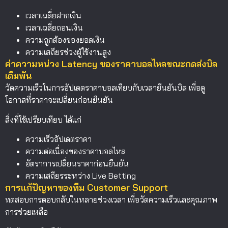
เวลาเฉลี่ยฝากเงิน
เวลาเฉลี่ยถอนเงิน
ความถูกต้องของยอดเงิน
ความเสถียรช่วงผู้ใช้งานสูง
ค่าความหน่วง Latency ของราคาบอลไหลขณะกดส่งบิล
เดิมพัน
วัดความเร็วในการอัปเดตราคาบอลเทียบกับเวลายืนยันบิล เพื่อดู
โอกาสที่ราคาจะเปลี่ยนก่อนยืนยัน
สิ่งที่ใช้เปรียบเทียบ ได้แก่
ความเร็วอัปเดตราคา
ความต่อเนื่องของราคาบอลไหล
อัตราการเปลี่ยนราคาก่อนยืนยัน
ความเสถียรระหว่าง Live Betting
การแก้ปัญหาของทีม Customer Support
ทดสอบการตอบกลับในหลายช่วงเวลา เพื่อวัดความเร็วและคุณภาพ
การช่วยเหลือ