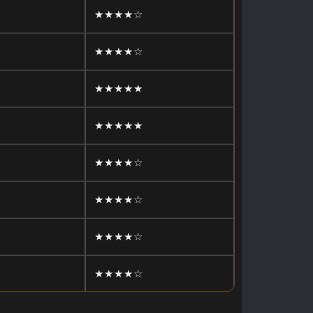
★★★★☆
★★★★☆
★★★★★
★★★★★
★★★★☆
★★★★☆
★★★★☆
★★★★☆