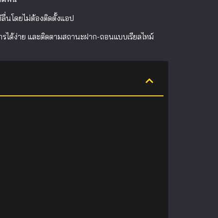
ื่นโดยไม่ต้องติดตั้งแอป
การได้ง่าย และติดตามสถานะฝาก-ถอนแบบเรียลไทม์