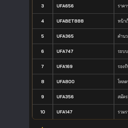
3
UFA656
ราคาบ
4
UFABET888
หน้าเ
5
UFA365
คำนว
6
UFA747
ระบบฝ
7
UFA169
รองรั
8
UFA800
โหลดห
9
UFA356
สมัคร
10
UFA147
รวมรา