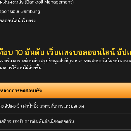
เงินคงเหลือ (Bankroll Management)
sponsible Gambling
บอลออนไลน์ เว็บตรง
ียบ 10 อันดับ เว็บแทงบอลออนไลน์ อัป
วดเร็ว ตารางด้านล่างสรุปข้อมูลสำคัญจากการทดสอบจริง โดยเน้นคว
ษณะการใช้งานได้ง่ายขึ้น
ด่นจากการทดสอบจริง
ดอัปเดตเร็ว ค่าน้ำนิ่ง เหมาะกับการแทงบอลสด
สถียร รองรับการเดิมพันต่อเนื่องตลอดวัน