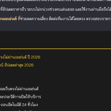
ที่อัปเดตราคาเร็ว ระบบไม่หน่วงช่วงคนเล่นเยอะ และใช้งานผ่านมือถือได้ล
นเอเย่นต์
ที่ช่วยลดความเสี่ยง ติดต่อทีมงานได้โดยตรง ตรวจสอบราย
บตรงไม่ผ่านเอเย่นต์ ปี 2026
น์ อัปเดตล่าสุด 2026
เว็บตรงไม่ผ่านเอเย่นต์
ะประวัติการเปิดให้บริการ
อนอัตโนมัติ 24 ชั่วโมง