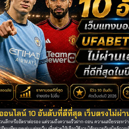
อนไลน์ 10 อันดับที่ดีที่สุด เว็บตรงไม่ผ่า
นวนลีกหรืออัตราต่อรอง แต่รวมถึงความเร็วฝาก-ถอน ความเสถียรระหว่
ยบเทียบจุดเด่นแต่ละเว็บ เพื่อช่วยให้เลือกใช้งานได้เหมาะกับสไตล์การเ