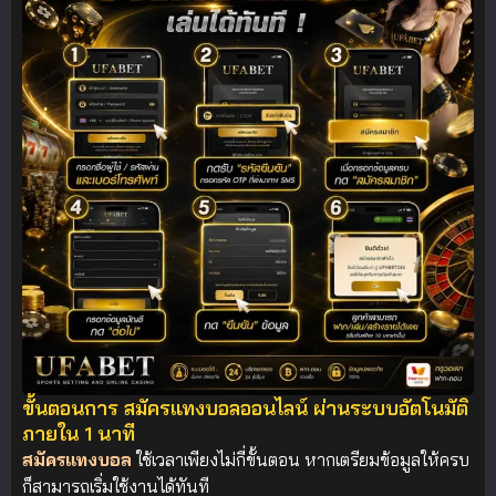
ขั้นตอนการ สมัครแทงบอลออนไลน์ ผ่านระบบอัตโนมัติ
ภายใน 1 นาที
สมัครแทงบอล
ใช้เวลาเพียงไม่กี่ขั้นตอน หากเตรียมข้อมูลให้ครบ
ก็สามารถเริ่มใช้งานได้ทันที