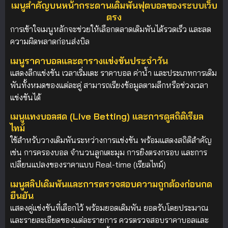
เมนูสำคัญบนหน้ากระดานเดิมพันฟุตบอลของระบบเว็บ
ตรง
การเข้าใจเมนูหลักจะช่วยให้เลือกตลาดเดิมพันได้รวดเร็ว และลด
ความผิดพลาดก่อนส่งบิล
เมนูราคาบอลและตารางแข่งขันประจำวัน
แสดงลีกแข่งขัน เวลาเริ่มเตะ ราคาบอล ค่าน้ำ และประเภทการเดิม
พันทั้งหมดของแต่ละคู่ สามารถเรียงข้อมูลตามลีกหรือช่วงเวลา
แข่งขันได้
เมนูแทงบอลสด (Live Betting) และการดูสถิติเรียล
ไทม์
ใช้สำหรับวางเดิมพันระหว่างการแข่งขัน พร้อมแสดงสถิติสำคัญ
เช่น การครองบอล จำนวนลูกเตะมุม การยิงตรงกรอบ และการ
เปลี่ยนแปลงของราคาแบบ Real-time (เรียลไทม์)
เมนูสลิปเดิมพันและการตรวจสอบความถูกต้องก่อนกด
ยืนยัน
แสดงคู่แข่งขันที่เลือกไว้ พร้อมยอดเดิมพัน ยอดรับโดยประมาณ
และรายละเอียดของแต่ละรายการ ควรตรวจสอบราคาบอลและ