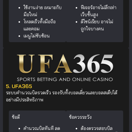
ใช้งานง่าย เหมาะกับ
ฟีเจอร์อาจไม่ลึกเท่า
มือใหม่
เว็บขั้นสูง
โหลดเร็วทั้งมือถือ
ดีไซน์เรียบ อาจไม่
และคอม
ถูกใจบางคน
เมนูไม่ซับซ้อน
5. UFA365
ระบบคำนวณบิลรวดเร็ว รองรับทั้งบอลเดี่ยวและบอลสเต็ปได้
อย่างมีประสิทธิภาพ
ข้อดี
ข้อควรระวัง
คำนวณบิลทันที ลด
ต้องตรวจสอบบิล