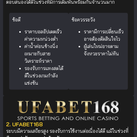
ตอบสนองได้ดีในช่วงที่มีการเดิมพันพร้อมกันจำนวนมาก
ข้อดี
ข้อควรระวัง
ราคาบอลอัปเดตเร็ว
ราคามีการเปลี่ยนเร็ว
ค่าความหน่วงต่ำ
อาจต้องตัดสินใจไว
ค่าน้ำค่อนข้างนิ่ง
ผู้เล่นใหม่อาจตาม
เหมาะกับสาย
จังหวะราคาไม่ทัน
วิเคราะห์ราคา
รองรับการแทงสดได้
ดีในช่วงเกมกำลัง
แข่งขัน
2. UFABET168
ระบบมีความเสถียรสูง รองรับการใช้งานต่อเนื่องได้ดี แม้ในช่วงที่