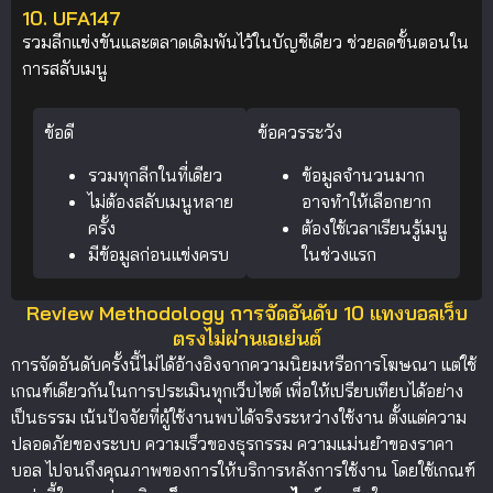
10. UFA147
รวมลีกแข่งขันและตลาดเดิมพันไว้ในบัญชีเดียว ช่วยลดขั้นตอนใน
การสลับเมนู
ข้อดี
ข้อควรระวัง
รวมทุกลีกในที่เดียว
ข้อมูลจำนวนมาก
ไม่ต้องสลับเมนูหลาย
อาจทำให้เลือกยาก
ครั้ง
ต้องใช้เวลาเรียนรู้เมนู
มีข้อมูลก่อนแข่งครบ
ในช่วงแรก
Review Methodology การจัดอันดับ 10 แทงบอลเว็บ
ตรงไม่ผ่านเอเย่นต์
การจัดอันดับครั้งนี้ไม่ได้อ้างอิงจากความนิยมหรือการโฆษณา แต่ใช้
เกณฑ์เดียวกันในการประเมินทุกเว็บไซต์ เพื่อให้เปรียบเทียบได้อย่าง
เป็นธรรม เน้นปัจจัยที่ผู้ใช้งานพบได้จริงระหว่างใช้งาน ตั้งแต่ความ
ปลอดภัยของระบบ ความเร็วของธุรกรรม ความแม่นยำของราคา
บอล ไปจนถึงคุณภาพของการให้บริการหลังการใช้งาน โดยใช้เกณฑ์