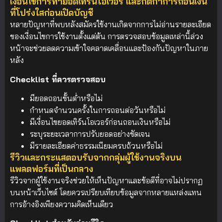
เงื่อนไขการทำยอดเทิร์นโอเวอร์ และกติกาการถอนเงิน
ที่โปร่งใสก่อนเปิดบัญชี
หลายปัญหาที่พบหลังสมัครใช้งานเกิดจากการไม่อ่านรายละเอียด
ของเงื่อนไขการใช้งานตั้งแต่ต้น การตรวจสอบข้อมูลเหล่านี้ล่วง
หน้าจะช่วยลดความเข้าใจคลาดเคลื่อนและป้องกันปัญหาในภาย
หลัง
Checklist ที่ควรตรวจสอบ
มียอดถอนขั้นต่ำหรือไม่
กำหนดจำนวนครั้งในการถอนต่อวันหรือไม่
มีเงื่อนไขยอดเทิร์นโอเวอร์ก่อนถอนเงินหรือไม่
ระบุระยะเวลาการปรับยอดอย่างชัดเจน
มีรายละเอียดค่าธรรมเนียมครบถ้วนหรือไม่
รีวิวและกระแสตอบรับจากกลุ่มผู้ใช้งานจริงบน
แพลตฟอร์มที่เป็นกลาง
รีวิวจากผู้ใช้งานจริงช่วยให้เห็นปัญหาและข้อดีที่อาจไม่ปรากฏ
บนหน้าเว็บไซต์ โดยควรเปรียบเทียบข้อมูลจากหลายแหล่งแทน
การอ้างอิงเพียงความคิดเห็นเดียว