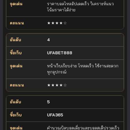
ราคาบอลไหลอัปเดตเร็ว วิเคราะห์แนว
โน้มราคาได้ง่าย
★★★★☆
4
UFABET888
หน้าเว็บเรียบง่าย โหลดเร็ว ใช้งานสะดวก
ทุกอุปกรณ์
★★★★☆
5
UFA365
คำนวณบิลบอลเดี่ยวและบอลสเต็ปรวดเร็ว