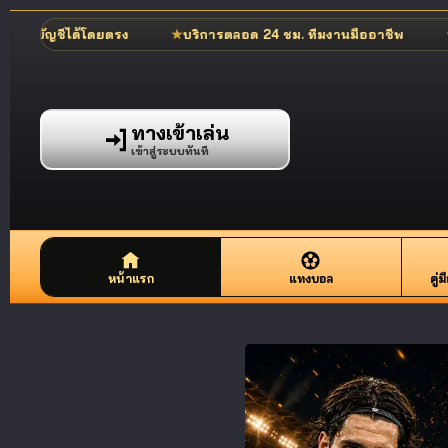
ีได้โดยตรง
บริการตลอด 24 ชม. ทีมงานมืออาชีพ
ฝาก-ถอน อ
ทางเข้าเล่น
เข้าสู่ระบบทันที
หน้าแรก
แทงบอล
คู่
รีวิวเว็บแทงบอลออ