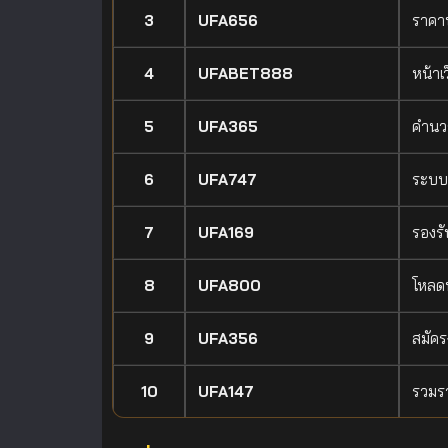
3
UFA656
ราคาบ
4
UFABET888
หน้าเ
5
UFA365
คำนว
6
UFA747
ระบบฝ
7
UFA169
รองรั
8
UFA800
โหลดห
9
UFA356
สมัคร
10
UFA147
รวมรา