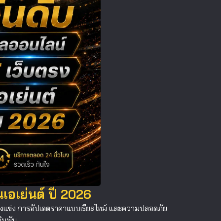
นเอเย่นต์ ปี 2026
างแข่ง การอัปเดตราคาแบบเรียลไทม์ และความปลอดภัย
ดิมพัน