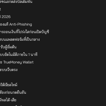
ขณะกดส่งบิลเดิมพัน
t
ปี 2026
ของแท้ Anti-Phishing
ารถอนเงินที่โปร่งใสก่อนเปิดบัญชี
ิงบนแพลตฟอร์มที่เป็นกลาง
ผู้เริ่มต้น
บอัตโนมัติภายใน 1 นาที
 และ TrueMoney Wallet
ะบบเว็บตรง
ติเรียลไทม์
้องก่อนกดยืนยัน
์ผลได้-เสีย