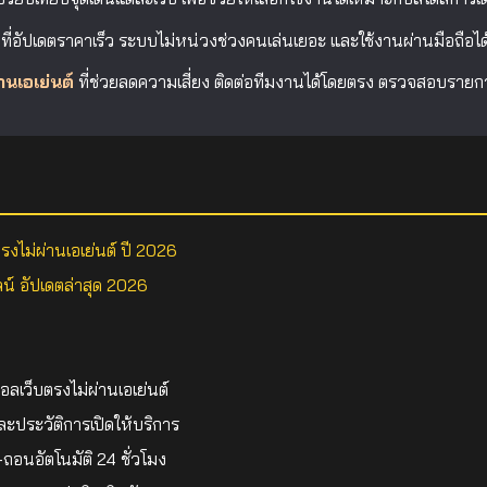
ที่อัปเดตราคาเร็ว ระบบไม่หน่วงช่วงคนเล่นเยอะ และใช้งานผ่านมือถือได้ล
นเอเย่นต์
ที่ช่วยลดความเสี่ยง ติดต่อทีมงานได้โดยตรง ตรวจสอบราย
บตรงไม่ผ่านเอเย่นต์ ปี 2026
น์ อัปเดตล่าสุด 2026
เว็บตรงไม่ผ่านเอเย่นต์
ะประวัติการเปิดให้บริการ
อนอัตโนมัติ 24 ชั่วโมง