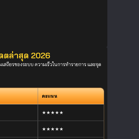
เดตล่าสุด 2026
ามเสถียรของระบบ ความเร็วในการทำรายการ และจุด
คะแนน
★★★★★
★★★★★