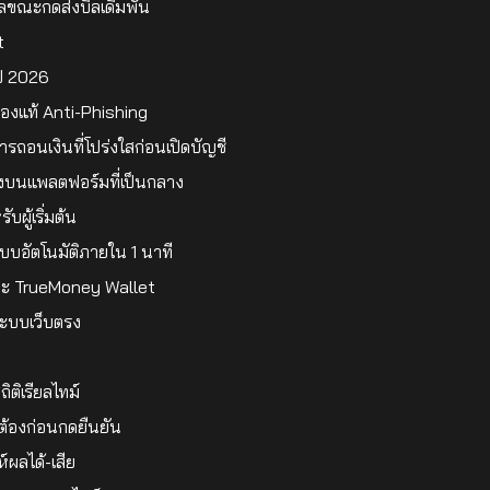
ขณะกดส่งบิลเดิมพัน
t
ปี 2026
ของแท้ Anti-Phishing
ารถอนเงินที่โปร่งใสก่อนเปิดบัญชี
ิงบนแพลตฟอร์มที่เป็นกลาง
ผู้เริ่มต้น
บอัตโนมัติภายใน 1 นาที
 และ TrueMoney Wallet
ะบบเว็บตรง
ติเรียลไทม์
้องก่อนกดยืนยัน
์ผลได้-เสีย