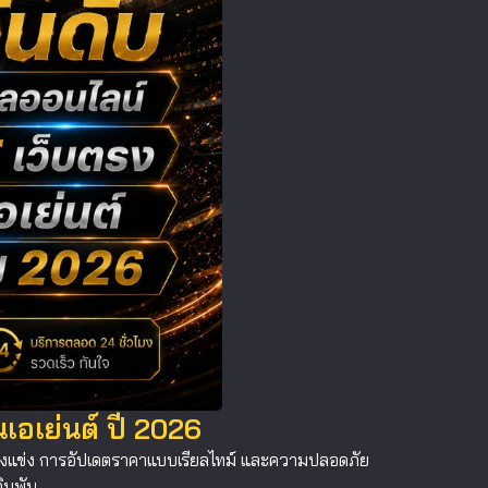
นเอเย่นต์ ปี 2026
างแข่ง การอัปเดตราคาแบบเรียลไทม์ และความปลอดภัย
ดิมพัน