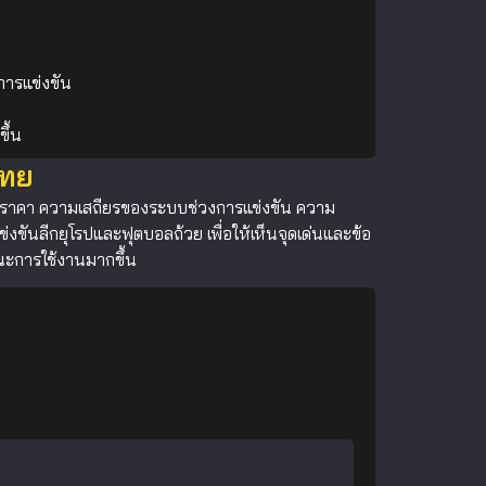
การแข่งขัน
ึ้น
ไทย
เดตราคา ความเสถียรของระบบช่วงการแข่งขัน ความ
งขันลีกยุโรปและฟุตบอลถ้วย เพื่อให้เห็นจุดเด่นและข้อ
ณะการใช้งานมากขึ้น