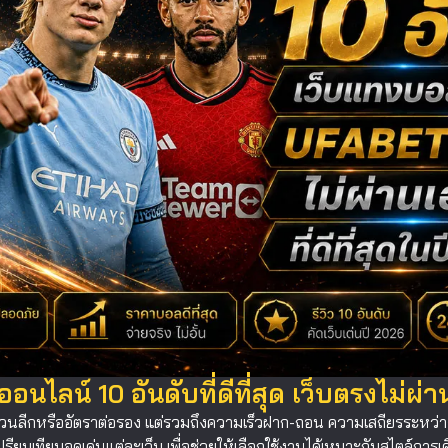
อนไลน์ 10 อันดับที่ดีที่สุด เว็บตรงไม่ผ่า
นวนลีกหรืออัตราต่อรอง แต่รวมถึงความเร็วฝาก-ถอน ความเสถียรระหว่
ยบเทียบจุดเด่นแต่ละเว็บ เพื่อช่วยให้เลือกใช้งานได้เหมาะกับสไตล์การเ