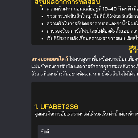
สรุปผลจากการทดสอบ
ความเร็วฝาก-ถอนเฉลี่ยอยู่ที่
10-40 วินาที
เมื
ช่วงการแข่งขันลีกใหญ่ เว็บที่มีเซิร์ฟเวอร์เสถ
ความเร็วในการอัปเดตราคาบอลและค่าน้ำมีผลโด
การรองรับสมาร์ตโฟนโดยไม่ต้องติดตั้งแอป 
เว็บที่มีระบบแจ้งเตือนสถานะรายการแบบเรียล
รี
แทงบอลออนไลน์
ไม่ควรดูจากชื่อหรือความนิยมเพีย
แม่นยำของการรับบิล และการจัดการธุรกรรมหลังวางเดิมพ
สังเกตที่แตกต่างกันอย่างชัดเจน หากยังตัดสินใจไม่ได้ว่
1. UFABET236
จุดเด่นคือการอัปเดตราคาสดได้รวดเร็ว ค่าน้ำค่อนข้
ข้อดี