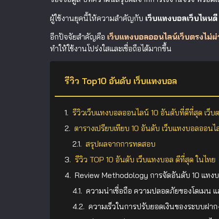
ผู้ใช้งานยุคนี้ให้ความสำคัญกับ
เว็บแทงบอลเว็บไหนดี
อีกปัจจัยสำคัญคือ
เว็บแทงบอลออนไลน์เว็บตรงไม่ผ่า
ทำให้ใช้งานโปร่งใสและเชื่อถือได้มากขึ้น
รีวิว Top10 อันดับ เว็บแทงบอล
รีวิวเว็บแทงบอลออนไลน์ 10 อันดับที่ดีที่สุด เว็
ตารางเปรียบเทียบ 10 อันดับ เว็บแทงบอลออนไล
สรุปผลจากการทดสอบ
รีวิว TOP 10 อันดับ เว็บแทงบอล ดีที่สุด ในไทย
Review Methodology การจัดอันดับ 10 แทงบอล
ความน่าเชื่อถือ ความปลอดภัยของโดเมน แล
ความเร็วในการปรับยอดเงินของระบบฝาก-ถ