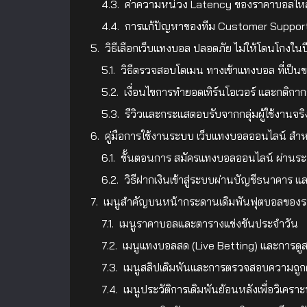
ค่าความหน่วง Latency ของราคาบอลไหล
การแก้ปัญหาของทีม Customer Suppor
วิธีเลือกเว็บแทงบอล ปลอดภัย ไม่ให้โดนโกงใน
วิธีตรวจสอบโดเมน ทางเข้าแทงบอล ที่เป็น
เงื่อนไขการทำยอดเทิร์นโอเวอร์ และกติกาก
รีวิวและกระแสตอบรับจากกลุ่มผู้ใช้งานจร
คู่มือการใช้งานระบบ เว็บแทงบอลออนไลน์ สำหรับ
ขั้นตอนการ สมัครแทงบอลออนไลน์ ผ่านระบ
วิธีฝากเงินเข้าสู่ระบบผ่านบัญชีธนาคาร
เมนูสำคัญบนหน้ากระดานเดิมพันฟุตบอลของร
เมนูราคาบอลและตารางแข่งขันประจำวัน
เมนูแทงบอลสด (Live Betting) และการดูสถิ
เมนูสลิปเดิมพันและการตรวจสอบความถูกต
เมนูประวัติการเดิมพันย้อนหลังเพื่อวิเคราะห