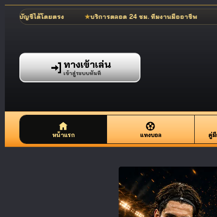
ชีได้โดยตรง
บริการตลอด 24 ชม. ทีมงานมืออาชีพ
ฝาก-ถอน 
ทางเข้าเล่น
เข้าสู่ระบบทันที
หน้าแรก
แทงบอล
คู่
รีวิวเว็บแทงบอลออ