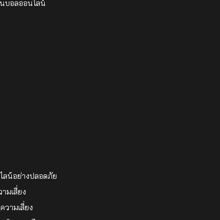
ันบอลออนไลน์
ไลน์อย่างปลอดภัย
วามเสี่ยง
ความเสี่ยง