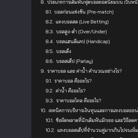
ประเภทการเดิมพันฟุตบอลยอดนิยมบน เว็บพน
บอลก่อนแข่งขัน (Pre-match)
แทงบอลสด (Live Betting)
บอลสูง-ต่ำ (Over/Under)
บอลแฮนดิแคป (Handicap)
บอลเต็ง
บอลสเต็ป (Parlay)
ราคาบอล และ ค่าน้ำ คำนวณอย่างไร?
ราคาบอล คืออะไร?
ค่าน้ำ คืออะไร?
ราคาบอลไหล คืออะไร?
เทคนิคการบริหารเงินทุนและการแทงบอลออน
ข้อผิดพลาดที่นักเดิมพันมักเจอ และวิธีลดค
แทงบอลสเต็ปที่จำนวนคู่มากเกินไปจนเพิ่ม