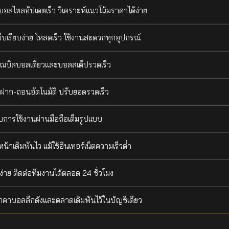
อลไหลอัปเดตเร็ว วิเคราะห์แนวโน้มราคาได้ง่าย
ว็บเรียบง่าย โหลดเร็ว ใช้งานสะดวกทุกอุปกรณ์
ณบิลบอลเดี่ยวและบอลสเต็ปรวดเร็ว
าก-ถอนอัตโนมัติ ปรับยอดรวดเร็ว
บการใช้งานผ่านมือถือเต็มรูปแบบ
น้าเดิมพันไว แม้ใช้อินเทอร์เน็ตความเร็วต่ำ
ง่าย ติดต่อทีมงานได้ตลอด 24 ชั่วโมง
คาบอลลีกดังและตลาดเดิมพันไว้ในบัญชีเดียว