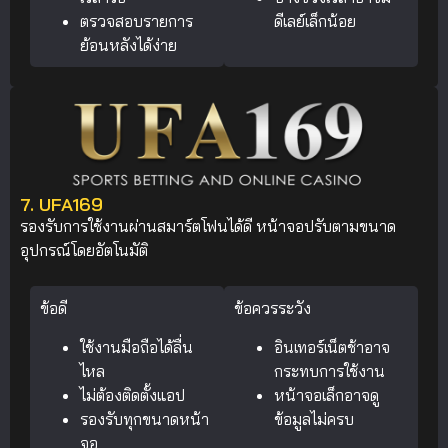
ตรวจสอบรายการ
ดีเลย์เล็กน้อย
ย้อนหลังได้ง่าย
7. UFA169
รองรับการใช้งานผ่านสมาร์ตโฟนได้ดี หน้าจอปรับตามขนาด
อุปกรณ์โดยอัตโนมัติ
ข้อดี
ข้อควรระวัง
ใช้งานมือถือได้ลื่น
อินเทอร์เน็ตช้าอาจ
ไหล
กระทบการใช้งาน
ไม่ต้องติดตั้งแอป
หน้าจอเล็กอาจดู
รองรับทุกขนาดหน้า
ข้อมูลไม่ครบ
จอ