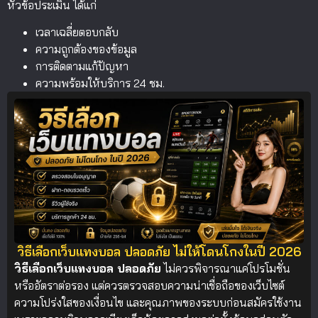
หัวข้อประเมิน ได้แก่
เวลาเฉลี่ยตอบกลับ
ความถูกต้องของข้อมูล
การติดตามแก้ปัญหา
ความพร้อมให้บริการ 24 ชม.
วิธีเลือกเว็บแทงบอล ปลอดภัย ไม่ให้โดนโกงในปี 2026
วิธีเลือกเว็บแทงบอล ปลอดภัย
ไม่ควรพิจารณาแค่โปรโมชั่น
หรืออัตราต่อรอง แต่ควรตรวจสอบความน่าเชื่อถือของเว็บไซต์
ความโปร่งใสของเงื่อนไข และคุณภาพของระบบก่อนสมัครใช้งาน