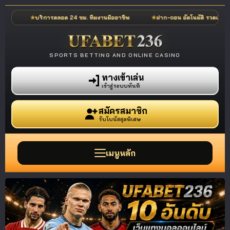
บริการตลอด 24 ชม. ทีมงานมืออาชีพ
ฝาก-ถอน อัตโนมัติ รวดเร็วภายในไม่กี่วินาท
SPORTS BETTING AND ONLINE CASINO
ทางเข้าเล่น
เข้าสู่ระบบทันที
สมัครสมาชิก
รับโบนัสสุดพิเศษ
เมนูหลัก
รีวิวเว็บแทงบอลออนไลน์
10 อันดับ เว็บตรงไม่ผ่าน