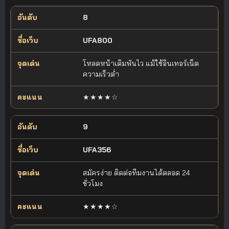
8
UFA800
โหลดหน้าเดิมพันไว แม้ใช้อินเทอร์เน็ต
ความเร็วต่ำ
★★★★☆
9
UFA356
สมัครง่าย ติดต่อทีมงานได้ตลอด 24
ชั่วโมง
★★★★☆