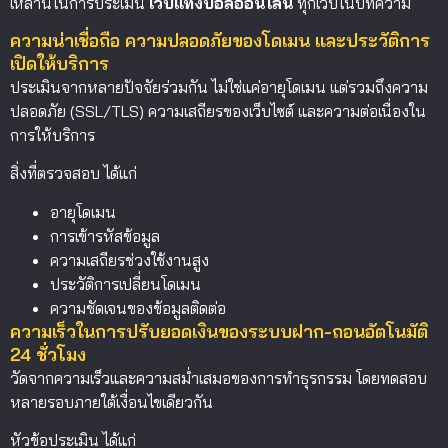
เหล่านี้ในการประเมิน
เว็บแทงบอลออนไลน์
ทุกเว็บในบทความ
ความน่าเชื่อถือ ความปลอดภัยของโดเมน และประวัติการ
เปิดให้บริการ
ประเมินจากหลายปัจจัยร่วมกัน ไม่ใช่แค่อายุโดเมน แต่รวมถึงความ
ปลอดภัย (SSL/TLS) ความเสถียรของเว็บไซต์ และความต่อเนื่องใน
การให้บริการ
สิ่งที่ตรวจสอบ ได้แก่
อายุโดเมน
การเข้ารหัสข้อมูล
ความเสถียรช่วงใช้งานสูง
ประวัติการเปลี่ยนโดเมน
ความชัดเจนของข้อมูลติดต่อ
ความเร็วในการปรับยอดเงินของระบบฝาก-ถอนอัตโนมัติ
24 ชั่วโมง
วัดจากความเร็วและความสม่ำเสมอของการทำธุรกรรม โดยทดสอบ
หลายรอบภายใต้เงื่อนไขเดียวกัน
หัวข้อประเมิน ได้แก่