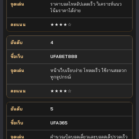
ราคาบอลไหลอัปเดตเร็ว วิเคราะห์แนว
โน้มราคาได้ง่าย
★★★★☆
4
UFABET888
หน้าเว็บเรียบง่าย โหลดเร็ว ใช้งานสะดวก
ทุกอุปกรณ์
★★★★☆
5
UFA365
คำนวณบิลบอลเดี่ยวและบอลสเต็ปรวดเร็ว