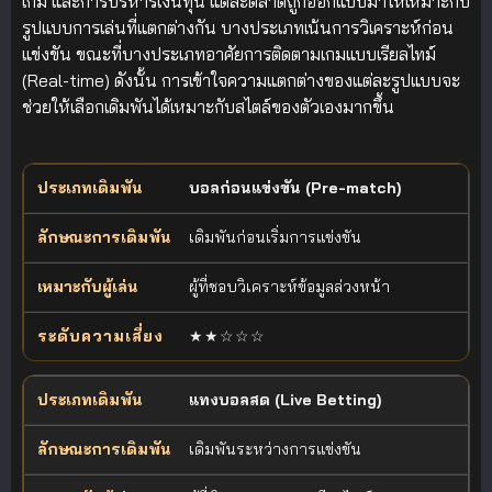
เกม และการบริหารเงินทุน แต่ละตลาดถูกออกแบบมาให้เหมาะกับ
รูปแบบการเล่นที่แตกต่างกัน บางประเภทเน้นการวิเคราะห์ก่อน
แข่งขัน ขณะที่บางประเภทอาศัยการติดตามเกมแบบเรียลไทม์
(Real-time) ดังนั้น การเข้าใจความแตกต่างของแต่ละรูปแบบจะ
ช่วยให้เลือกเดิมพันได้เหมาะกับสไตล์ของตัวเองมากขึ้น
ตารางเปรียบเทียบประเภทการเดิมพันฟุตบอล ลักษณะการเดิมพัน ผู้เล่นท
บอลก่อนแข่งขัน (Pre-match)
ประเภทเดิมพัน
ลักษณะการเดิมพัน
เหมาะกับผู้เล่น
เดิมพันก่อนเริ่มการแข่งขัน
ผู้ที่ชอบวิเคราะห์ข้อมูลล่วงหน้า
★★☆☆☆
แทงบอลสด (Live Betting)
เดิมพันระหว่างการแข่งขัน