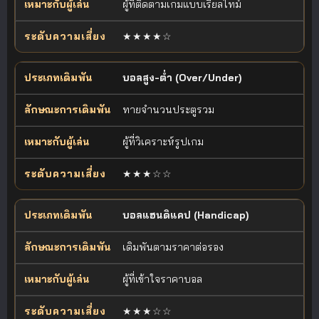
ผู้ที่ติดตามเกมแบบเรียลไทม์
★★★★☆
บอลสูง-ต่ำ (Over/Under)
ทายจำนวนประตูรวม
ผู้ที่วิเคราะห์รูปเกม
★★★☆☆
บอลแฮนดิแคป (Handicap)
เดิมพันตามราคาต่อรอง
ผู้ที่เข้าใจราคาบอล
★★★☆☆