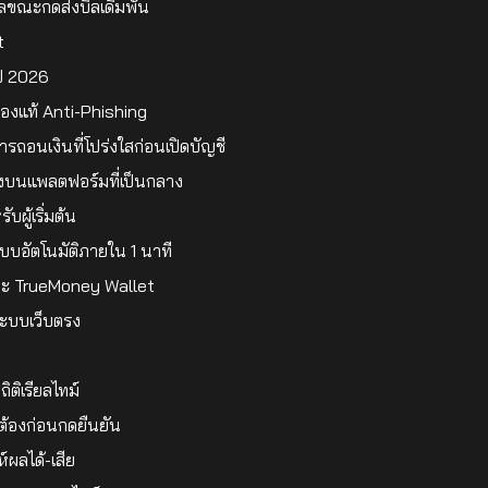
ขณะกดส่งบิลเดิมพัน
t
ปี 2026
ของแท้ Anti-Phishing
ารถอนเงินที่โปร่งใสก่อนเปิดบัญชี
ิงบนแพลตฟอร์มที่เป็นกลาง
ผู้เริ่มต้น
บอัตโนมัติภายใน 1 นาที
 และ TrueMoney Wallet
ะบบเว็บตรง
ติเรียลไทม์
้องก่อนกดยืนยัน
์ผลได้-เสีย