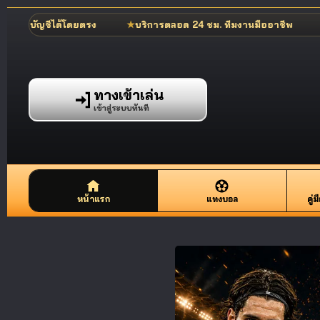
ัญชีได้โดยตรง
บริการตลอด 24 ชม. ทีมงานมืออาชีพ
ฝาก-ถอ
ทางเข้าเล่น
เข้าสู่ระบบทันที
หน้าแรก
แทงบอล
คู่
รีวิวเว็บแทงบอลออ