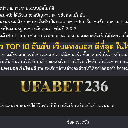
่อทำรายการผ่านระบบอัตโนมัติ
ียรจะส่งบิลได้เร็วและลดปัญหาราคาขยับก่อนยืนยัน
ยตรงต่อจังหวะการเดิมพัน โดยเฉพาะช่วงก่อนเริ่มแข่งขันและระหว่าง
กลายเป็นมาตรฐานของเว็บคุณภาพในปี 2026
ไทม์ (Real-time) ช่วยตรวจสอบการฝาก ถอน และผลเดิมพันได้สะดวกยิ่งข
วิว TOP 10 อันดับ เว็บแทงบอล ดีที่สุด ใน
งอย่างเดียว แต่ควรพิจารณาจากการใช้งานจริง ทั้งความเร็วในการอัป
ัน ทีมงานได้เปรียบเทียบแต่ละเว็บภายใต้เงื่อนไขเดียวกันในช่วงการแข่
า
แทงบอลเว็บไหนดี
รายละเอียดด้านล่างจะช่วยให้เลือกได้ตรงกับลักษ
างนิ่ง และตอบสนองได้ดีในช่วงที่มีการเดิมพันพร้อมกันจำนวนมาก
ข้อควรระวัง