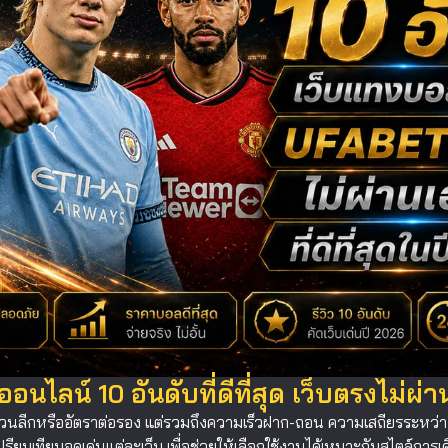
อนไลน์ 10 อันดับที่ดีที่สุด เว็บตรงไม่ผ่า
นวนลีกหรืออัตราต่อรอง แต่รวมถึงความเร็วฝาก-ถอน ความเสถียรระหว่
ยบเทียบจุดเด่นแต่ละเว็บ เพื่อช่วยให้เลือกใช้งานได้เหมาะกับสไตล์การเ