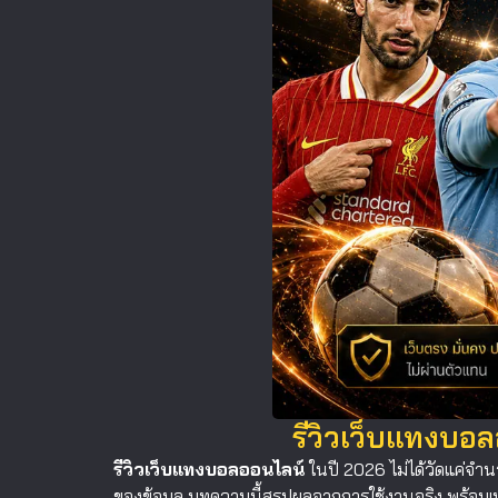
รีวิวเว็บแทงบอลอ
รีวิวเว็บแทงบอลออนไลน์
ในปี 2026 ไม่ได้วัดแค่จำ
ของข้อมูล บทความนี้สรุปผลจากการใช้งานจริง พร้อมเปรี