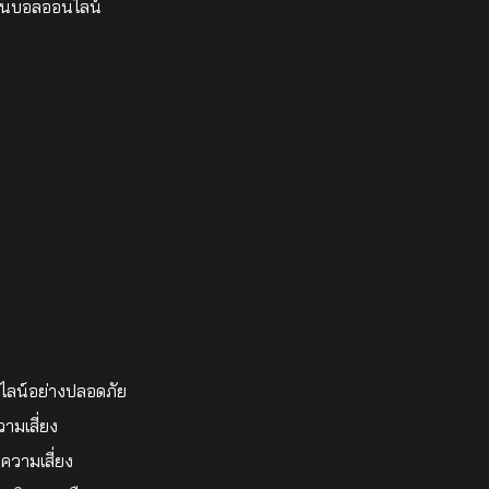
ันบอลออนไลน์
ไลน์อย่างปลอดภัย
วามเสี่ยง
ความเสี่ยง