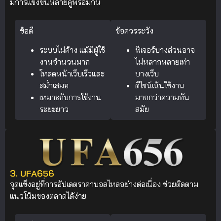
มีการแข่งขันหลายคู่พร้อมกัน
ข้อดี
ข้อควรระวัง
ระบบไม่ค้าง แม้มีผู้ใช้
ฟีเจอร์บางส่วนอาจ
งานจำนวนมาก
ไม่หลากหลายเท่า
โหลดหน้าเว็บเร็วและ
บางเว็บ
สม่ำเสมอ
ดีไซน์เน้นใช้งาน
เหมาะกับการใช้งาน
มากกว่าความทัน
ระยะยาว
สมัย
3. UFA656
จุดแข็งอยู่ที่การอัปเดตราคาบอลไหลอย่างต่อเนื่อง ช่วยติดตาม
แนวโน้มของตลาดได้ง่าย