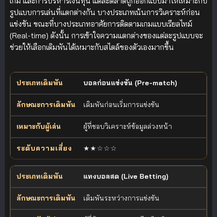
เกม และการบริหารเงินทุน แต่ละตลาดถูกออกแบบมาให้เหมาะกับ
รูปแบบการเล่นที่แตกต่างกัน บางประเภทเน้นการวิเคราะห์ก่อน
แข่งขัน ขณะที่บางประเภทอาศัยการติดตามเกมแบบเรียลไทม์
(Real-time) ดังนั้น การเข้าใจความแตกต่างของแต่ละรูปแบบจะ
ช่วยให้เลือกเดิมพันได้เหมาะกับสไตล์ของตัวเองมากขึ้น
ตารางเปรียบเทียบประเภทการเดิมพันฟุตบอล ลักษณะการเดิมพัน ผู้เล่นท
บอลก่อนแข่งขัน (Pre-match)
ประเภทเดิมพัน
ลักษณะการเดิมพัน
เหมาะกับผู้เล่น
เดิมพันก่อนเริ่มการแข่งขัน
ผู้ที่ชอบวิเคราะห์ข้อมูลล่วงหน้า
★★☆☆☆
แทงบอลสด (Live Betting)
เดิมพันระหว่างการแข่งขัน