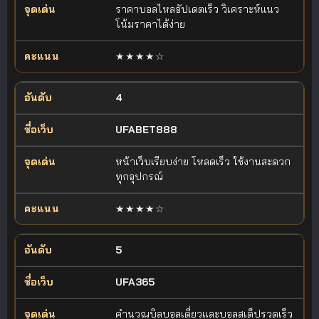
ราคาบอลไหลอัปเดตเร็ว วิเคราะห์แนว
โน้มราคาได้ง่าย
★★★★☆
4
UFABET888
หน้าเว็บเรียบง่าย โหลดเร็ว ใช้งานสะดวก
ทุกอุปกรณ์
★★★★☆
5
UFA365
คำนวณบิลบอลเดี่ยวและบอลสเต็ปรวดเร็ว