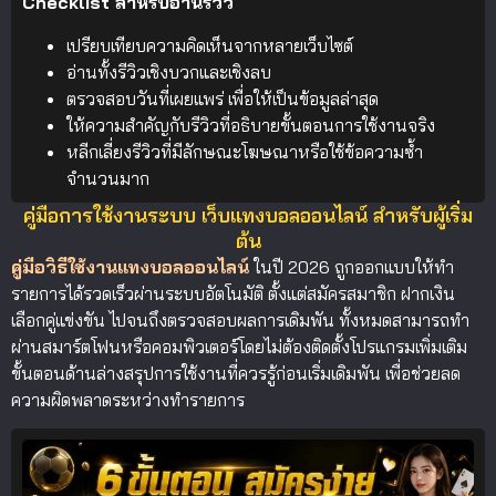
Checklist สำหรับอ่านรีวิว
เปรียบเทียบความคิดเห็นจากหลายเว็บไซต์
อ่านทั้งรีวิวเชิงบวกและเชิงลบ
ตรวจสอบวันที่เผยแพร่ เพื่อให้เป็นข้อมูลล่าสุด
ให้ความสำคัญกับรีวิวที่อธิบายขั้นตอนการใช้งานจริง
หลีกเลี่ยงรีวิวที่มีลักษณะโฆษณาหรือใช้ข้อความซ้ำ
จำนวนมาก
คู่มือการใช้งานระบบ เว็บแทงบอลออนไลน์ สำหรับผู้เริ่ม
ต้น
คู่มือวิธีใช้งานแทงบอลออนไลน์
ในปี 2026 ถูกออกแบบให้ทำ
รายการได้รวดเร็วผ่านระบบอัตโนมัติ ตั้งแต่สมัครสมาชิก ฝากเงิน
เลือกคู่แข่งขัน ไปจนถึงตรวจสอบผลการเดิมพัน ทั้งหมดสามารถทำ
ผ่านสมาร์ตโฟนหรือคอมพิวเตอร์โดยไม่ต้องติดตั้งโปรแกรมเพิ่มเติม
ขั้นตอนด้านล่างสรุปการใช้งานที่ควรรู้ก่อนเริ่มเดิมพัน เพื่อช่วยลด
ความผิดพลาดระหว่างทำรายการ