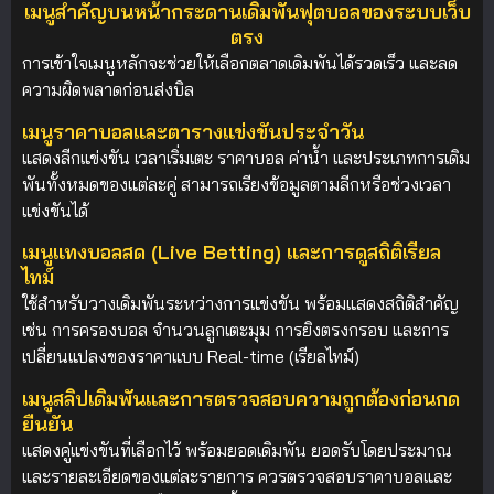
เมนูสำคัญบนหน้ากระดานเดิมพันฟุตบอลของระบบเว็บ
ตรง
การเข้าใจเมนูหลักจะช่วยให้เลือกตลาดเดิมพันได้รวดเร็ว และลด
ความผิดพลาดก่อนส่งบิล
เมนูราคาบอลและตารางแข่งขันประจำวัน
แสดงลีกแข่งขัน เวลาเริ่มเตะ ราคาบอล ค่าน้ำ และประเภทการเดิม
พันทั้งหมดของแต่ละคู่ สามารถเรียงข้อมูลตามลีกหรือช่วงเวลา
แข่งขันได้
เมนูแทงบอลสด (Live Betting) และการดูสถิติเรียล
ไทม์
ใช้สำหรับวางเดิมพันระหว่างการแข่งขัน พร้อมแสดงสถิติสำคัญ
เช่น การครองบอล จำนวนลูกเตะมุม การยิงตรงกรอบ และการ
เปลี่ยนแปลงของราคาแบบ Real-time (เรียลไทม์)
เมนูสลิปเดิมพันและการตรวจสอบความถูกต้องก่อนกด
ยืนยัน
แสดงคู่แข่งขันที่เลือกไว้ พร้อมยอดเดิมพัน ยอดรับโดยประมาณ
และรายละเอียดของแต่ละรายการ ควรตรวจสอบราคาบอลและ