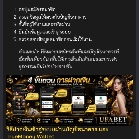
กดปุ่มสมัครสมาชิก
กรอกข้อมูลให้ตรงกับบัญชีธนาคาร
ตั้งชื่อผู้ใช้งานและรหัสผ่าน
ยืนยันข้อมูลและเข้าสู่ระบบ
ตรวจสอบข้อมูลสมาชิกก่อนเริ่มใช้งาน
คำแนะนำ: ใช้หมายเลขโทรศัพท์และบัญชีธนาคารที่
เป็นชื่อเดียวกัน เพื่อให้การยืนยันตัวตนและการทำ
ธุรกรรมเป็นไปอย่างราบรื่น
วิธีฝากเงินเข้าสู่ระบบผ่านบัญชีธนาคาร และ
TrueMoney Wallet