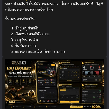
ระบบฝากเงินอัตโนมัติช่วยลดเวลารอ โดยยอดเงินจะปรับเข้าบัญชี
หลังตรวจสอบรายการเรียบร้อย
ขั้นตอนการฝากเงิน
เข้าสู่เมนูฝากเงิน
เลือกช่องทางที่ต้องการ
ระบุจำนวนเงิน
ยืนยันรายการ
ตรวจสอบยอดเงินหลังทำรายการ