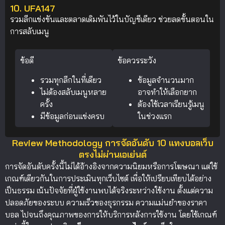
10. UFA147
รวมลีกแข่งขันและตลาดเดิมพันไว้ในบัญชีเดียว ช่วยลดขั้นตอนใน
การสลับเมนู
ข้อดี
ข้อควรระวัง
รวมทุกลีกในที่เดียว
ข้อมูลจำนวนมาก
ไม่ต้องสลับเมนูหลาย
อาจทำให้เลือกยาก
ครั้ง
ต้องใช้เวลาเรียนรู้เมนู
มีข้อมูลก่อนแข่งครบ
ในช่วงแรก
Review Methodology การจัดอันดับ 10 แทงบอลเว็บ
ตรงไม่ผ่านเอเย่นต์
การจัดอันดับครั้งนี้ไม่ได้อ้างอิงจากความนิยมหรือการโฆษณา แต่ใช้
เกณฑ์เดียวกันในการประเมินทุกเว็บไซต์ เพื่อให้เปรียบเทียบได้อย่าง
เป็นธรรม เน้นปัจจัยที่ผู้ใช้งานพบได้จริงระหว่างใช้งาน ตั้งแต่ความ
ปลอดภัยของระบบ ความเร็วของธุรกรรม ความแม่นยำของราคา
บอล ไปจนถึงคุณภาพของการให้บริการหลังการใช้งาน โดยใช้เกณฑ์