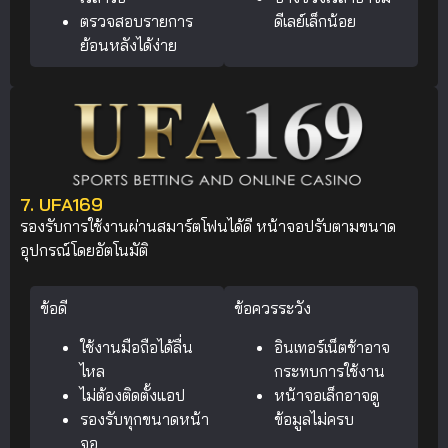
ตรวจสอบรายการ
ดีเลย์เล็กน้อย
ย้อนหลังได้ง่าย
7. UFA169
รองรับการใช้งานผ่านสมาร์ตโฟนได้ดี หน้าจอปรับตามขนาด
อุปกรณ์โดยอัตโนมัติ
ข้อดี
ข้อควรระวัง
ใช้งานมือถือได้ลื่น
อินเทอร์เน็ตช้าอาจ
ไหล
กระทบการใช้งาน
ไม่ต้องติดตั้งแอป
หน้าจอเล็กอาจดู
รองรับทุกขนาดหน้า
ข้อมูลไม่ครบ
จอ