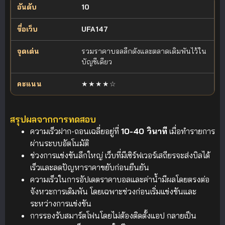
10
UFA147
รวมราคาบอลลีกดังและตลาดเดิมพันไว้ใน
บัญชีเดียว
★★★★☆
สรุปผลจากการทดสอบ
ความเร็วฝาก-ถอนเฉลี่ยอยู่ที่
10-40 วินาที
เมื่อทำรายการ
ผ่านระบบอัตโนมัติ
ช่วงการแข่งขันลีกใหญ่ เว็บที่มีเซิร์ฟเวอร์เสถียรจะส่งบิลได้
เร็วและลดปัญหาราคาขยับก่อนยืนยัน
ความเร็วในการอัปเดตราคาบอลและค่าน้ำมีผลโดยตรงต่อ
จังหวะการเดิมพัน โดยเฉพาะช่วงก่อนเริ่มแข่งขันและ
ระหว่างการแข่งขัน
การรองรับสมาร์ตโฟนโดยไม่ต้องติดตั้งแอป กลายเป็น