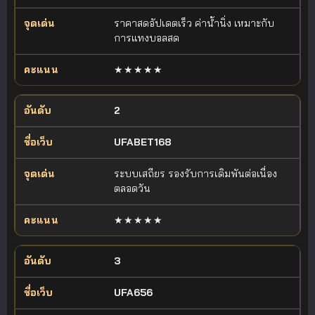
ราคาสดอัปเดตเร็ว ค่าน้ำนิ่ง เหมาะกับ
การแทงบอลสด
★★★★★
2
UFABET168
ระบบเสถียร รองรับการเดิมพันต่อเนื่อง
ตลอดวัน
★★★★★
3
UFA656