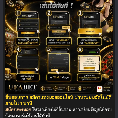
ขั้นตอนการ สมัครแทงบอลออนไลน์ ผ่านระบบอัตโนมัติ
ภายใน 1 นาที
สมัครแทงบอล
ใช้เวลาเพียงไม่กี่ขั้นตอน หากเตรียมข้อมูลให้ครบ
ก็สามารถเริ่มใช้งานได้ทันที