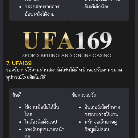
ตรวจสอบรายการ
ดีเลย์เล็กน้อย
ย้อนหลังได้ง่าย
7. UFA169
รองรับการใช้งานผ่านสมาร์ตโฟนได้ดี หน้าจอปรับตามขนาด
อุปกรณ์โดยอัตโนมัติ
ข้อดี
ข้อควรระวัง
ใช้งานมือถือได้ลื่น
อินเทอร์เน็ตช้าอาจ
ไหล
กระทบการใช้งาน
ไม่ต้องติดตั้งแอป
หน้าจอเล็กอาจดู
รองรับทุกขนาดหน้า
ข้อมูลไม่ครบ
จอ