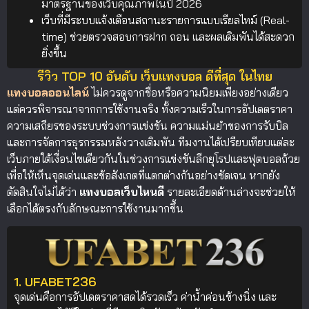
มาตรฐานของเว็บคุณภาพในปี 2026
เว็บที่มีระบบแจ้งเตือนสถานะรายการแบบเรียลไทม์ (Real-
time) ช่วยตรวจสอบการฝาก ถอน และผลเดิมพันได้สะดวก
ยิ่งขึ้น
รีวิว TOP 10 อันดับ เว็บแทงบอล ดีที่สุด ในไทย
แทงบอลออนไลน์
ไม่ควรดูจากชื่อหรือความนิยมเพียงอย่างเดียว
แต่ควรพิจารณาจากการใช้งานจริง ทั้งความเร็วในการอัปเดตราคา
ความเสถียรของระบบช่วงการแข่งขัน ความแม่นยำของการรับบิล
และการจัดการธุรกรรมหลังวางเดิมพัน ทีมงานได้เปรียบเทียบแต่ละ
เว็บภายใต้เงื่อนไขเดียวกันในช่วงการแข่งขันลีกยุโรปและฟุตบอลถ้วย
เพื่อให้เห็นจุดเด่นและข้อสังเกตที่แตกต่างกันอย่างชัดเจน หากยัง
ตัดสินใจไม่ได้ว่า
แทงบอลเว็บไหนดี
รายละเอียดด้านล่างจะช่วยให้
เลือกได้ตรงกับลักษณะการใช้งานมากขึ้น
1. UFABET236
จุดเด่นคือการอัปเดตราคาสดได้รวดเร็ว ค่าน้ำค่อนข้างนิ่ง และ