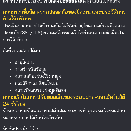
เหล่านี้ในการประเมิน
เว็บแทงบอลออนไลน์
ทุกเว็บในบทความ
ความน่าเชื่อถือ ความปลอดภัยของโดเมน และประวัติการ
เปิดให้บริการ
ประเมินจากหลายปัจจัยร่วมกัน ไม่ใช่แค่อายุโดเมน แต่รวมถึงความ
ปลอดภัย (SSL/TLS) ความเสถียรของเว็บไซต์ และความต่อเนื่องใน
การให้บริการ
สิ่งที่ตรวจสอบ ได้แก่
อายุโดเมน
การเข้ารหัสข้อมูล
ความเสถียรช่วงใช้งานสูง
ประวัติการเปลี่ยนโดเมน
ความชัดเจนของข้อมูลติดต่อ
ความเร็วในการปรับยอดเงินของระบบฝาก-ถอนอัตโนมัติ
24 ชั่วโมง
วัดจากความเร็วและความสม่ำเสมอของการทำธุรกรรม โดยทดสอบ
หลายรอบภายใต้เงื่อนไขเดียวกัน
หัวข้อประเมิน ได้แก่