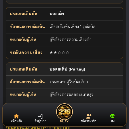
บอลเต็ง
เลือกเดิมพันเพียง 1 คู่ต่อบิล
ผู้ที่ต้องการความเสี่ยงต่ำ
★★☆☆☆
บอลสเต็ป (Parlay)
รวมหลายคู่ในบิลเดียว
ผู้ที่ต้องการผลตอบแทนสูง
★★★★★
หน้าหลัก
เข้าสู่ระบบ
สมัครสมาชิก
LINE
PLAY
บอลก่อนแข่งขัน (Pre-match)