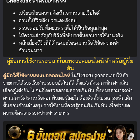
Checklist สำหรับอ่านรีวิว
เปรียบเทียบความคิดเห็นจากหลายเว็บไซต์
อ่านทั้งรีวิวเชิงบวกและเชิงลบ
ตรวจสอบวันที่เผยแพร่ เพื่อให้เป็นข้อมูลล่าสุด
ให้ความสำคัญกับรีวิวที่อธิบายขั้นตอนการใช้งานจริง
หลีกเลี่ยงรีวิวที่มีลักษณะโฆษณาหรือใช้ข้อความซ้ำ
จำนวนมาก
คู่มือการใช้งานระบบ เว็บแทงบอลออนไลน์ สำหรับผู้เริ่ม
ต้น
คู่มือวิธีใช้งานแทงบอลออนไลน์
ในปี 2026 ถูกออกแบบให้ทำ
รายการได้รวดเร็วผ่านระบบอัตโนมัติ ตั้งแต่สมัครสมาชิก ฝากเงิน
เลือกคู่แข่งขัน ไปจนถึงตรวจสอบผลการเดิมพัน ทั้งหมดสามารถทำ
ผ่านสมาร์ตโฟนหรือคอมพิวเตอร์โดยไม่ต้องติดตั้งโปรแกรมเพิ่มเติม
ขั้นตอนด้านล่างสรุปการใช้งานที่ควรรู้ก่อนเริ่มเดิมพัน เพื่อช่วยลด
ความผิดพลาดระหว่างทำรายการ