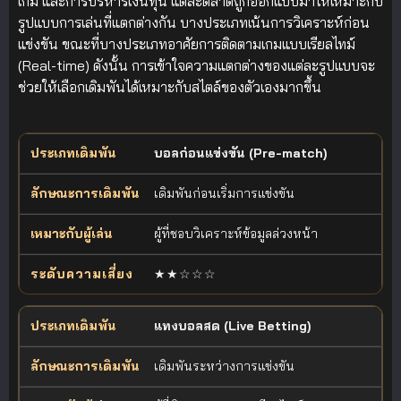
เกม และการบริหารเงินทุน แต่ละตลาดถูกออกแบบมาให้เหมาะกับ
รูปแบบการเล่นที่แตกต่างกัน บางประเภทเน้นการวิเคราะห์ก่อน
แข่งขัน ขณะที่บางประเภทอาศัยการติดตามเกมแบบเรียลไทม์
(Real-time) ดังนั้น การเข้าใจความแตกต่างของแต่ละรูปแบบจะ
ช่วยให้เลือกเดิมพันได้เหมาะกับสไตล์ของตัวเองมากขึ้น
ตารางเปรียบเทียบประเภทการเดิมพันฟุตบอล ลักษณะการเดิมพัน ผู้เล่นท
บอลก่อนแข่งขัน (Pre-match)
ประเภทเดิมพัน
ลักษณะการเดิมพัน
เหมาะกับผู้เล่น
เดิมพันก่อนเริ่มการแข่งขัน
ผู้ที่ชอบวิเคราะห์ข้อมูลล่วงหน้า
★★☆☆☆
แทงบอลสด (Live Betting)
เดิมพันระหว่างการแข่งขัน