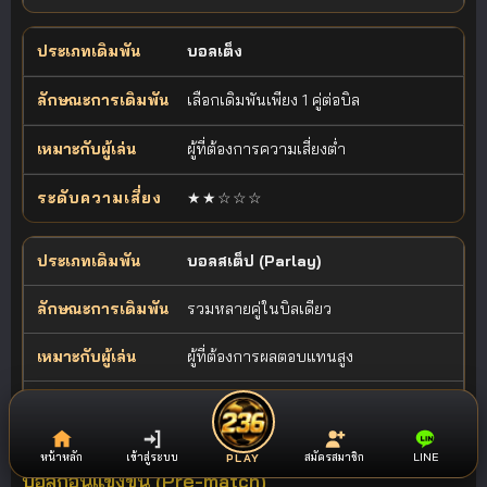
บอลเต็ง
เลือกเดิมพันเพียง 1 คู่ต่อบิล
ผู้ที่ต้องการความเสี่ยงต่ำ
★★☆☆☆
บอลสเต็ป (Parlay)
รวมหลายคู่ในบิลเดียว
ผู้ที่ต้องการผลตอบแทนสูง
★★★★★
หน้าหลัก
เข้าสู่ระบบ
สมัครสมาชิก
LINE
PLAY
บอลก่อนแข่งขัน (Pre-match)