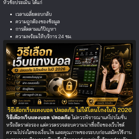
หัวข้อประเมิน ได้แก่
เวลาเฉลี่ยตอบกลับ
ความถูกต้องของข้อมูล
การติดตามแก้ปัญหา
ความพร้อมให้บริการ 24 ชม.
วิธีเลือกเว็บแทงบอล ปลอดภัย ไม่ให้โดนโกงในปี 2026
วิธีเลือกเว็บแทงบอล ปลอดภัย
ไม่ควรพิจารณาแค่โปรโมชั่น
หรืออัตราต่อรอง แต่ควรตรวจสอบความน่าเชื่อถือของเว็บไซต์
ความโปร่งใสของเงื่อนไข และคุณภาพของระบบก่อนสมัครใช้งาน