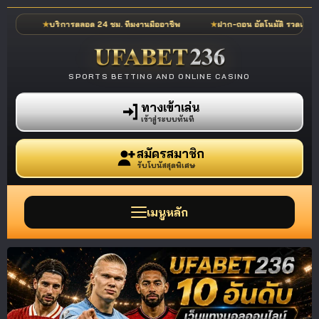
บริการตลอด 24 ชม. ทีมงานมืออาชีพ
ฝาก-ถอน อัตโนมัติ รวดเร็วภายในไม่กี่วินาท
SPORTS BETTING AND ONLINE CASINO
ทางเข้าเล่น
เข้าสู่ระบบทันที
สมัครสมาชิก
รับโบนัสสุดพิเศษ
เมนูหลัก
รีวิวเว็บแทงบอลออนไลน์
10 อันดับ เว็บตรงไม่ผ่าน