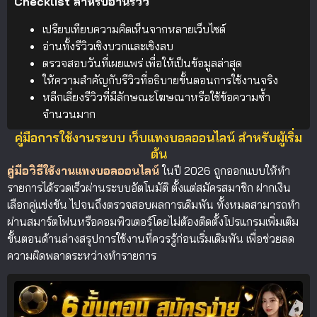
Checklist สำหรับอ่านรีวิว
เปรียบเทียบความคิดเห็นจากหลายเว็บไซต์
อ่านทั้งรีวิวเชิงบวกและเชิงลบ
ตรวจสอบวันที่เผยแพร่ เพื่อให้เป็นข้อมูลล่าสุด
ให้ความสำคัญกับรีวิวที่อธิบายขั้นตอนการใช้งานจริง
หลีกเลี่ยงรีวิวที่มีลักษณะโฆษณาหรือใช้ข้อความซ้ำ
จำนวนมาก
คู่มือการใช้งานระบบ เว็บแทงบอลออนไลน์ สำหรับผู้เริ่ม
ต้น
คู่มือวิธีใช้งานแทงบอลออนไลน์
ในปี 2026 ถูกออกแบบให้ทำ
รายการได้รวดเร็วผ่านระบบอัตโนมัติ ตั้งแต่สมัครสมาชิก ฝากเงิน
เลือกคู่แข่งขัน ไปจนถึงตรวจสอบผลการเดิมพัน ทั้งหมดสามารถทำ
ผ่านสมาร์ตโฟนหรือคอมพิวเตอร์โดยไม่ต้องติดตั้งโปรแกรมเพิ่มเติม
ขั้นตอนด้านล่างสรุปการใช้งานที่ควรรู้ก่อนเริ่มเดิมพัน เพื่อช่วยลด
ความผิดพลาดระหว่างทำรายการ