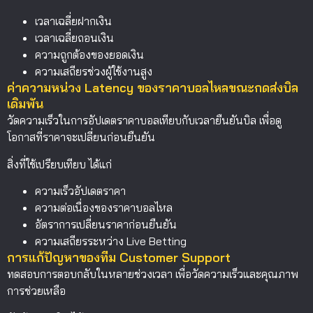
เวลาเฉลี่ยฝากเงิน
เวลาเฉลี่ยถอนเงิน
ความถูกต้องของยอดเงิน
ความเสถียรช่วงผู้ใช้งานสูง
ค่าความหน่วง Latency ของราคาบอลไหลขณะกดส่งบิล
เดิมพัน
วัดความเร็วในการอัปเดตราคาบอลเทียบกับเวลายืนยันบิล เพื่อดู
โอกาสที่ราคาจะเปลี่ยนก่อนยืนยัน
สิ่งที่ใช้เปรียบเทียบ ได้แก่
ความเร็วอัปเดตราคา
ความต่อเนื่องของราคาบอลไหล
อัตราการเปลี่ยนราคาก่อนยืนยัน
ความเสถียรระหว่าง Live Betting
การแก้ปัญหาของทีม Customer Support
ทดสอบการตอบกลับในหลายช่วงเวลา เพื่อวัดความเร็วและคุณภาพ
การช่วยเหลือ