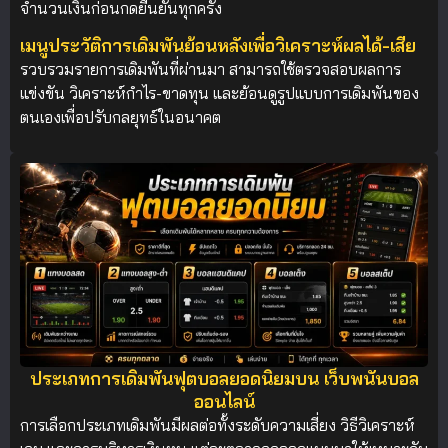
จำนวนเงินก่อนกดยืนยันทุกครั้ง
เมนูประวัติการเดิมพันย้อนหลังเพื่อวิเคราะห์ผลได้-เสีย
รวบรวมรายการเดิมพันที่ผ่านมา สามารถใช้ตรวจสอบผลการ
แข่งขัน วิเคราะห์กำไร-ขาดทุน และย้อนดูรูปแบบการเดิมพันของ
ตนเองเพื่อปรับกลยุทธ์ในอนาคต
ประเภทการเดิมพันฟุตบอลยอดนิยมบน เว็บพนันบอล
ออนไลน์
การเลือกประเภทเดิมพันมีผลต่อทั้งระดับความเสี่ยง วิธีวิเคราะห์