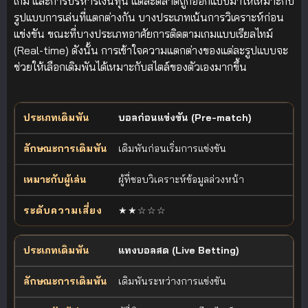
เกม และการบริหารเงินทุน แต่ละตลาดถูกออกแบบมาให้เหมาะกับ
รูปแบบการเล่นที่แตกต่างกัน บางประเภทเน้นการวิเคราะห์ก่อน
แข่งขัน ขณะที่บางประเภทอาศัยการติดตามเกมแบบเรียลไทม์
(Real-time) ดังนั้น การเข้าใจความแตกต่างของแต่ละรูปแบบจะ
ช่วยให้เลือกเดิมพันได้เหมาะกับสไตล์ของตัวเองมากขึ้น
ตารางเปรียบเทียบประเภทการเดิมพันฟุตบอล ลักษณะการเดิมพัน ผู้เล่นท
บอลก่อนแข่งขัน (Pre-match)
ประเภทเดิมพัน
ลักษณะการเดิมพัน
เหมาะกับผู้เล่น
เดิมพันก่อนเริ่มการแข่งขัน
ผู้ที่ชอบวิเคราะห์ข้อมูลล่วงหน้า
★★☆☆☆
แทงบอลสด (Live Betting)
เดิมพันระหว่างการแข่งขัน