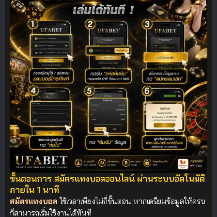
ขั้นตอนการ สมัครแทงบอลออนไลน์ ผ่านระบบอัตโนมัติ
ภายใน 1 นาที
สมัครแทงบอล
ใช้เวลาเพียงไม่กี่ขั้นตอน หากเตรียมข้อมูลให้ครบ
ก็สามารถเริ่มใช้งานได้ทันที