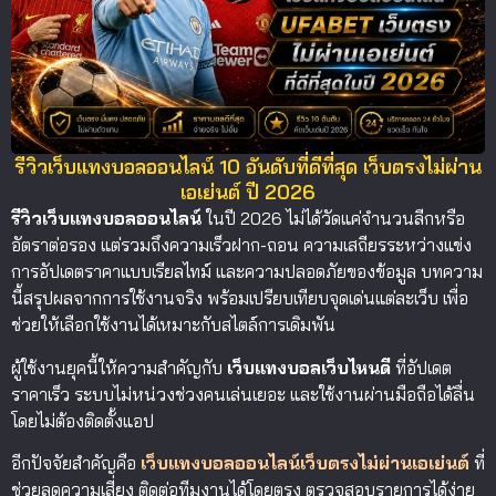
เอเย่นต์ มั่นคงปลอดภัย
จ่ายจริงทุกบิล
รีวิวเว็บแทงบอลออนไลน์ 10 อันดับที่ดีที่สุด เว็บตรงไม่ผ่าน
เอเย่นต์ ปี 2026
รีวิวเว็บแทงบอลออนไลน์
ในปี 2026 ไม่ได้วัดแค่จำนวนลีกหรือ
อัตราต่อรอง แต่รวมถึงความเร็วฝาก-ถอน ความเสถียรระหว่างแข่ง
การอัปเดตราคาแบบเรียลไทม์ และความปลอดภัยของข้อมูล บทความ
นี้สรุปผลจากการใช้งานจริง พร้อมเปรียบเทียบจุดเด่นแต่ละเว็บ เพื่อ
ช่วยให้เลือกใช้งานได้เหมาะกับสไตล์การเดิมพัน
ผู้ใช้งานยุคนี้ให้ความสำคัญกับ
เว็บแทงบอลเว็บไหนดี
ที่อัปเดต
ราคาเร็ว ระบบไม่หน่วงช่วงคนเล่นเยอะ และใช้งานผ่านมือถือได้ลื่น
โดยไม่ต้องติดตั้งแอป
อีกปัจจัยสำคัญคือ
เว็บแทงบอลออนไลน์เว็บตรงไม่ผ่านเอเย่นต์
ที่
ช่วยลดความเสี่ยง ติดต่อทีมงานได้โดยตรง ตรวจสอบรายการได้ง่าย