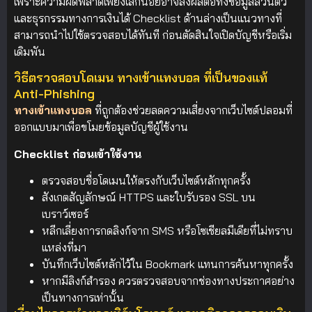
เพราะความผิดพลาดเพียงเล็กน้อยอาจส่งผลต่อทั้งข้อมูลส่วนตัว
และธุรกรรมทางการเงินได้ Checklist ด้านล่างเป็นแนวทางที่
สามารถนำไปใช้ตรวจสอบได้ทันที ก่อนตัดสินใจเปิดบัญชีหรือเริ่ม
เดิมพัน
วิธีตรวจสอบโดเมน ทางเข้าแทงบอล ที่เป็นของแท้
Anti-Phishing
ทางเข้าแทงบอล
ที่ถูกต้องช่วยลดความเสี่ยงจากเว็บไซต์ปลอมที่
ออกแบบมาเพื่อขโมยข้อมูลบัญชีผู้ใช้งาน
Checklist ก่อนเข้าใช้งาน
ตรวจสอบชื่อโดเมนให้ตรงกับเว็บไซต์หลักทุกครั้ง
สังเกตสัญลักษณ์ HTTPS และใบรับรอง SSL บน
เบราว์เซอร์
หลีกเลี่ยงการกดลิงก์จาก SMS หรือโซเชียลมีเดียที่ไม่ทราบ
แหล่งที่มา
บันทึกเว็บไซต์หลักไว้ใน Bookmark แทนการค้นหาทุกครั้ง
หากมีลิงก์สำรอง ควรตรวจสอบจากช่องทางประกาศอย่าง
เป็นทางการเท่านั้น