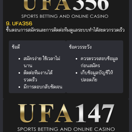
9. UFA356
ขั้นตอนการสมัครและการติดต่อทีมดูแลระบบทำได้สะดวกรวดเร็ว
ข้อดี
ข้อควรระวัง
สมัครง่าย ใช้เวลาไม่
ควรตรวจสอบข้อมูล
นาน
ก่อนสมัคร
ติดต่อทีมงานได้
เก็บข้อมูลบัญชีให้
รวดเร็ว
ปลอดภัย
มีการตอบกลับชัดเจน