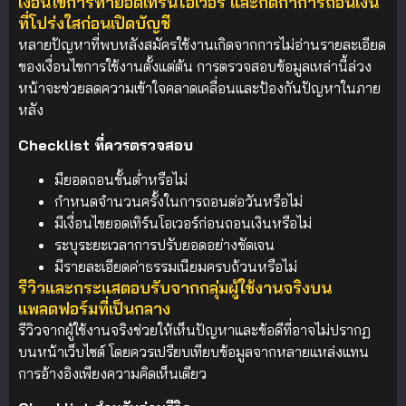
เงื่อนไขการทำยอดเทิร์นโอเวอร์ และกติกาการถอนเงิน
ที่โปร่งใสก่อนเปิดบัญชี
หลายปัญหาที่พบหลังสมัครใช้งานเกิดจากการไม่อ่านรายละเอียด
ของเงื่อนไขการใช้งานตั้งแต่ต้น การตรวจสอบข้อมูลเหล่านี้ล่วง
หน้าจะช่วยลดความเข้าใจคลาดเคลื่อนและป้องกันปัญหาในภาย
หลัง
Checklist ที่ควรตรวจสอบ
มียอดถอนขั้นต่ำหรือไม่
กำหนดจำนวนครั้งในการถอนต่อวันหรือไม่
มีเงื่อนไขยอดเทิร์นโอเวอร์ก่อนถอนเงินหรือไม่
ระบุระยะเวลาการปรับยอดอย่างชัดเจน
มีรายละเอียดค่าธรรมเนียมครบถ้วนหรือไม่
รีวิวและกระแสตอบรับจากกลุ่มผู้ใช้งานจริงบน
แพลตฟอร์มที่เป็นกลาง
รีวิวจากผู้ใช้งานจริงช่วยให้เห็นปัญหาและข้อดีที่อาจไม่ปรากฏ
บนหน้าเว็บไซต์ โดยควรเปรียบเทียบข้อมูลจากหลายแหล่งแทน
การอ้างอิงเพียงความคิดเห็นเดียว