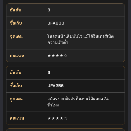
8
UFA800
โหลดหน้าเดิมพันไว แม้ใช้อินเทอร์เน็ต
ความเร็วต่ำ
★★★★☆
9
UFA356
สมัครง่าย ติดต่อทีมงานได้ตลอด 24
ชั่วโมง
★★★★☆