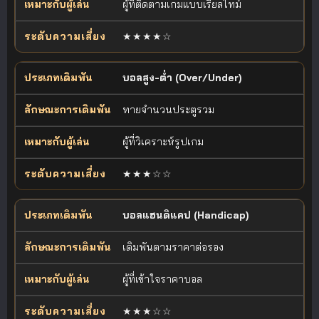
ผู้ที่ติดตามเกมแบบเรียลไทม์
★★★★☆
บอลสูง-ต่ำ (Over/Under)
ทายจำนวนประตูรวม
ผู้ที่วิเคราะห์รูปเกม
★★★☆☆
บอลแฮนดิแคป (Handicap)
เดิมพันตามราคาต่อรอง
ผู้ที่เข้าใจราคาบอล
★★★☆☆