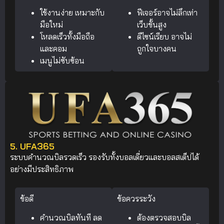
ใช้งานง่าย เหมาะกับ
ฟีเจอร์อาจไม่ลึกเท่า
มือใหม่
เว็บขั้นสูง
โหลดเร็วทั้งมือถือ
ดีไซน์เรียบ อาจไม่
และคอม
ถูกใจบางคน
เมนูไม่ซับซ้อน
5. UFA365
ระบบคำนวณบิลรวดเร็ว รองรับทั้งบอลเดี่ยวและบอลสเต็ปได้
อย่างมีประสิทธิภาพ
ข้อดี
ข้อควรระวัง
คำนวณบิลทันที ลด
ต้องตรวจสอบบิล