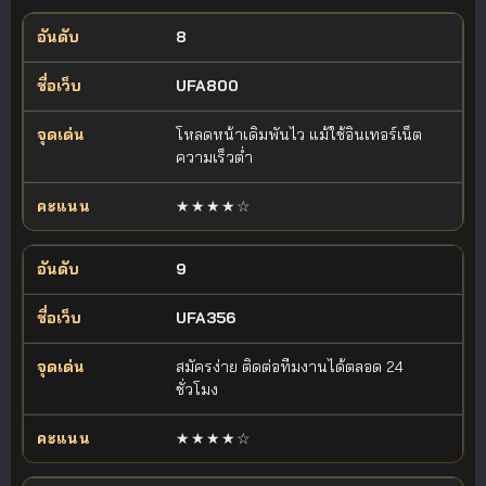
8
UFA800
โหลดหน้าเดิมพันไว แม้ใช้อินเทอร์เน็ต
ความเร็วต่ำ
★★★★☆
9
UFA356
สมัครง่าย ติดต่อทีมงานได้ตลอด 24
ชั่วโมง
★★★★☆