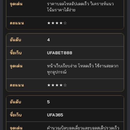
ราคาบอลไหลอัปเดตเร็ว วิเคราะห์แนว
โน้มราคาได้ง่าย
★★★★☆
4
UFABET888
หน้าเว็บเรียบง่าย โหลดเร็ว ใช้งานสะดวก
ทุกอุปกรณ์
★★★★☆
5
UFA365
คำนวณบิลบอลเดี่ยวและบอลสเต็ปรวดเร็ว