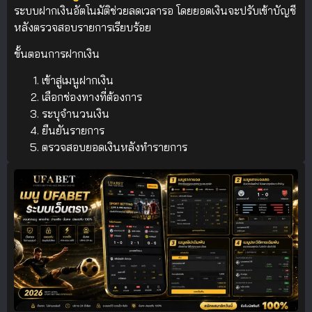
ระบบฝากเงินอัตโนมัติช่วยลดเวลารอ โดยยอดเงินจะปรับเข้าบัญชี
หลังตรวจสอบรายการเรียบร้อย
ขั้นตอนการฝากเงิน
เข้าสู่เมนูฝากเงิน
เลือกช่องทางที่ต้องการ
ระบุจำนวนเงิน
ยืนยันรายการ
ตรวจสอบยอดเงินหลังทำรายการ