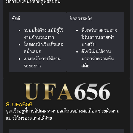
มีการแข่งขันหลายคู่พร้อมกัน
ข้อดี
ข้อควรระวัง
ระบบไม่ค้าง แม้มีผู้ใช้
ฟีเจอร์บางส่วนอาจ
งานจำนวนมาก
ไม่หลากหลายเท่า
โหลดหน้าเว็บเร็วและ
บางเว็บ
สม่ำเสมอ
ดีไซน์เน้นใช้งาน
เหมาะกับการใช้งาน
มากกว่าความทัน
ระยะยาว
สมัย
3. UFA656
จุดแข็งอยู่ที่การอัปเดตราคาบอลไหลอย่างต่อเนื่อง ช่วยติดตาม
แนวโน้มของตลาดได้ง่าย