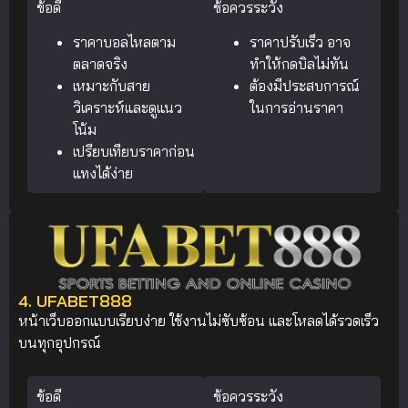
ข้อดี
ข้อควรระวัง
ราคาบอลไหลตาม
ราคาปรับเร็ว อาจ
ตลาดจริง
ทำให้กดบิลไม่ทัน
เหมาะกับสาย
ต้องมีประสบการณ์
วิเคราะห์และดูแนว
ในการอ่านราคา
โน้ม
เปรียบเทียบราคาก่อน
แทงได้ง่าย
4. UFABET888
หน้าเว็บออกแบบเรียบง่าย ใช้งานไม่ซับซ้อน และโหลดได้รวดเร็ว
บนทุกอุปกรณ์
ข้อดี
ข้อควรระวัง