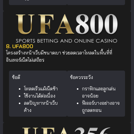
8. UFA800
โครงสร้างหน้าเว็บมีขนาดเบา ช่วยลดเวลาโหลดในพื้นที่ที่
อินเทอร์เน็ตไม่เสถียร
ข้อดี
ข้อควรระวัง
โหลดเร็วแม้เน็ตช้า
กราฟิกและลูกเล่น
ใช้งานได้ต่อเนื่อง
อาจน้อย
ลดปัญหาหน้าเว็บ
ฟีเจอร์บางอย่างอาจ
ค้าง
ถูกลดทอน