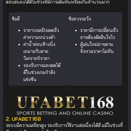
ตอบสนองได้ดีในช่วงที่มีการเดิมพันพร้อมกันจำนวนมาก
ข้อดี
ข้อควรระวัง
ราคาบอลอัปเดตเร็ว
ราคามีการเปลี่ยนเร็ว
ค่าความหน่วงต่ำ
อาจต้องตัดสินใจไว
ค่าน้ำค่อนข้างนิ่ง
ผู้เล่นใหม่อาจตาม
เหมาะกับสาย
จังหวะราคาไม่ทัน
วิเคราะห์ราคา
รองรับการแทงสดได้
ดีในช่วงเกมกำลัง
แข่งขัน
2. UFABET168
ระบบมีความเสถียรสูง รองรับการใช้งานต่อเนื่องได้ดี แม้ในช่วงที่