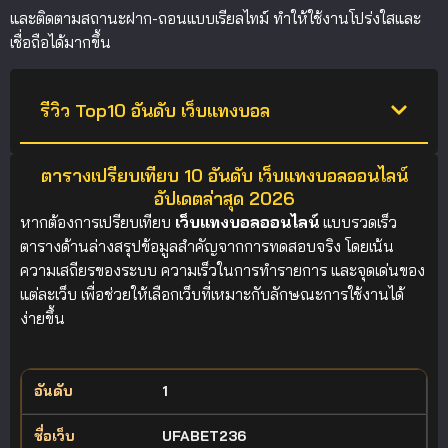
และติดตามสถานะฝาก-ถอนแบบเรียลไทม์ ทำให้ใช้งานโปร่งใสและ
เชื่อถือได้มากขึ้น
รีวิว Top10 อันดับ เว็บแทงบอล
ตารางเปรียบเทียบ 10 อันดับ เว็บแทงบอลออนไลน์
อัปเดตล่าสุด 2026
หากต้องการเปรียบเทียบ
เว็บแทงบอลออนไลน์
แบบรวดเร็ว
ตารางด้านล่างสรุปข้อมูลสำคัญจากการทดสอบจริง โดยเน้น
ความเสถียรของระบบ ความเร็วในการทำรายการ และจุดเด่นของ
แต่ละเว็บ เพื่อช่วยให้เลือกเว็บที่เหมาะกับลักษณะการใช้งานได้
ง่ายขึ้น
1
อันดับ
ชื่อเว็บ
จุดเด่นจากการทดสอบจริง
คะแนน
UFABET236