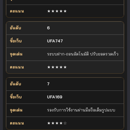
★★★★★
6
UFA747
ระบบฝาก-ถอนอัตโนมัติ ปรับยอดรวดเร็ว
★★★★★
7
UFA169
รองรับการใช้งานผ่านมือถือเต็มรูปแบบ
★★★★☆