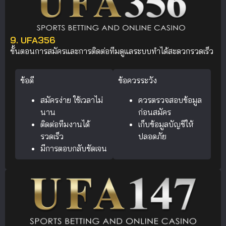
9. UFA356
ขั้นตอนการสมัครและการติดต่อทีมดูแลระบบทำได้สะดวกรวดเร็ว
ข้อดี
ข้อควรระวัง
สมัครง่าย ใช้เวลาไม่
ควรตรวจสอบข้อมูล
นาน
ก่อนสมัคร
ติดต่อทีมงานได้
เก็บข้อมูลบัญชีให้
รวดเร็ว
ปลอดภัย
มีการตอบกลับชัดเจน