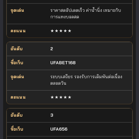
ราคาสดอัปเดตเร็ว ค่าน้ำนิ่ง เหมาะกับ
การแทงบอลสด
★★★★★
2
UFABET168
ระบบเสถียร รองรับการเดิมพันต่อเนื่อง
ตลอดวัน
★★★★★
3
UFA656