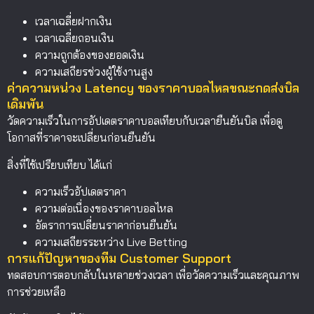
เวลาเฉลี่ยฝากเงิน
เวลาเฉลี่ยถอนเงิน
ความถูกต้องของยอดเงิน
ความเสถียรช่วงผู้ใช้งานสูง
ค่าความหน่วง Latency ของราคาบอลไหลขณะกดส่งบิล
เดิมพัน
วัดความเร็วในการอัปเดตราคาบอลเทียบกับเวลายืนยันบิล เพื่อดู
โอกาสที่ราคาจะเปลี่ยนก่อนยืนยัน
สิ่งที่ใช้เปรียบเทียบ ได้แก่
ความเร็วอัปเดตราคา
ความต่อเนื่องของราคาบอลไหล
อัตราการเปลี่ยนราคาก่อนยืนยัน
ความเสถียรระหว่าง Live Betting
การแก้ปัญหาของทีม Customer Support
ทดสอบการตอบกลับในหลายช่วงเวลา เพื่อวัดความเร็วและคุณภาพ
การช่วยเหลือ