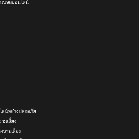
ันบอลออนไลน์
ไลน์อย่างปลอดภัย
วามเสี่ยง
ความเสี่ยง