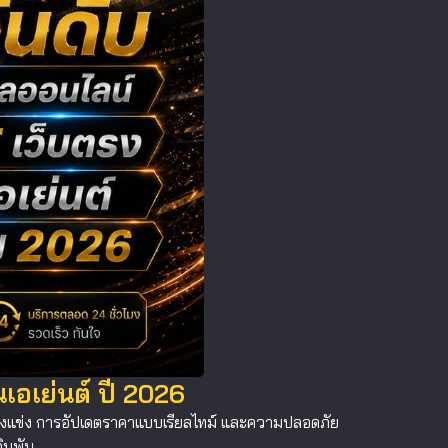
นเอเย่นต์ ปี 2026
างแข่ง การอัปเดตราคาแบบเรียลไทม์ และความปลอดภัย
ดิมพัน