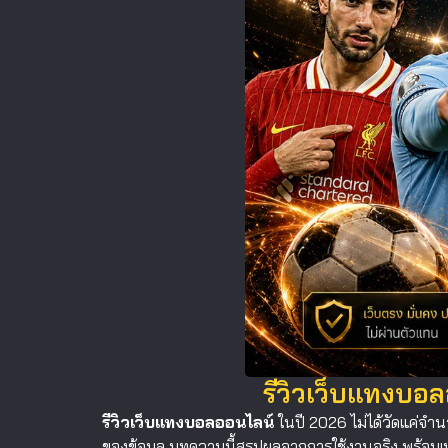
รีวิวเว็บแทงบอลอ
รีวิวเว็บแทงบอลออนไลน์
ในปี 2026 ไม่ได้วัดแค่จำ
ของข้อมูล บทความนี้สรุปผลจากการใช้งานจริง พร้อมเปรี