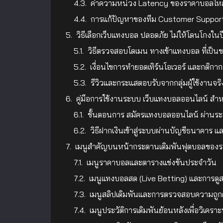
ค่าความหน่วง Latency ของราคาบอลไหล
การแก้ปัญหาของทีม Customer Suppor
วิธีเลือกเว็บแทงบอล ปลอดภัย ไม่ให้โดนโกงใน
วิธีตรวจสอบโดเมน ทางเข้าแทงบอล ที่เป็น
เงื่อนไขการทำยอดเทิร์นโอเวอร์ และกติกาก
รีวิวและกระแสตอบรับจากกลุ่มผู้ใช้งานจร
คู่มือการใช้งานระบบ เว็บแทงบอลออนไลน์ สำหรับ
ขั้นตอนการ สมัครแทงบอลออนไลน์ ผ่านระบ
วิธีฝากเงินเข้าสู่ระบบผ่านบัญชีธนาคาร
เมนูสำคัญบนหน้ากระดานเดิมพันฟุตบอลของร
เมนูราคาบอลและตารางแข่งขันประจำวัน
เมนูแทงบอลสด (Live Betting) และการดูสถิ
เมนูสลิปเดิมพันและการตรวจสอบความถูกต
เมนูประวัติการเดิมพันย้อนหลังเพื่อวิเคราะห