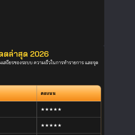
เดตล่าสุด 2026
ามเสถียรของระบบ ความเร็วในการทำรายการ และจุด
คะแนน
★★★★★
★★★★★