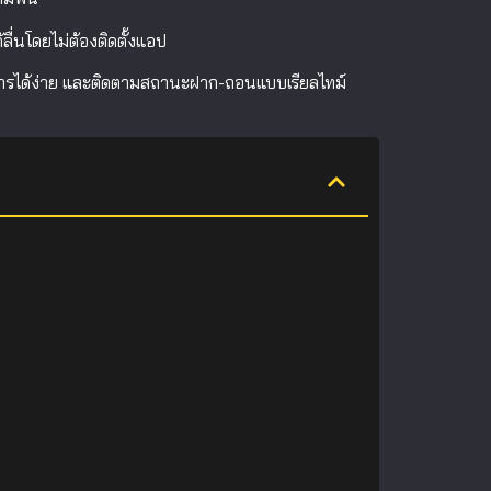
ื่นโดยไม่ต้องติดตั้งแอป
การได้ง่าย และติดตามสถานะฝาก-ถอนแบบเรียลไทม์