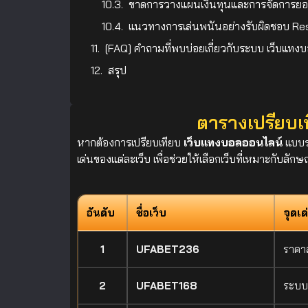
ขาดการวางแผนเงินทุนและการจัดการยอด
แนวทางการเล่นพนันอย่างรับผิดชอบ Re
[FAQ] คำถามที่พบบ่อยเกี่ยวกับระบบ เว็บแทง
สรุป
ตารางเปรียบเท
หากต้องการเปรียบเทียบ
เว็บแทงบอลออนไลน์
แบบร
เด่นของแต่ละเว็บ เพื่อช่วยให้เลือกเว็บที่เหมาะกับลัก
อันดับ
ชื่อเว็บ
จุดเ
1
UFABET236
ราคาส
2
UFABET168
ระบบเ