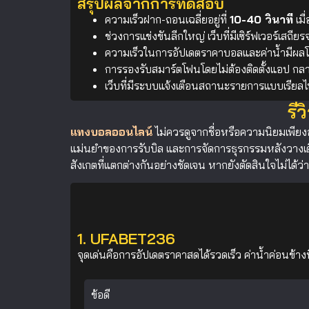
สรุปผลจากการทดสอบ
ความเร็วฝาก-ถอนเฉลี่ยอยู่ที่
10-40 วินาที
เมื
ช่วงการแข่งขันลีกใหญ่ เว็บที่มีเซิร์ฟเวอร์เสถ
ความเร็วในการอัปเดตราคาบอลและค่าน้ำมีผลโด
การรองรับสมาร์ตโฟนโดยไม่ต้องติดตั้งแอป 
เว็บที่มีระบบแจ้งเตือนสถานะรายการแบบเรียล
รี
แทงบอลออนไลน์
ไม่ควรดูจากชื่อหรือความนิยมเพีย
แม่นยำของการรับบิล และการจัดการธุรกรรมหลังวางเดิมพ
สังเกตที่แตกต่างกันอย่างชัดเจน หากยังตัดสินใจไม่ได้ว่
1. UFABET236
จุดเด่นคือการอัปเดตราคาสดได้รวดเร็ว ค่าน้ำค่อนข้
ข้อดี