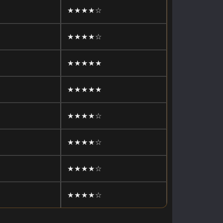
★★★★☆
★★★★☆
★★★★★
★★★★★
★★★★☆
★★★★☆
★★★★☆
★★★★☆