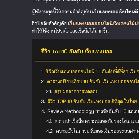
ผู้ใช้งานยุคนี้ให้ความสำคัญกับ
เว็บแทงบอลเว็บไหนดี
อีกปัจจัยสำคัญคือ
เว็บแทงบอลออนไลน์เว็บตรงไม่ผ่า
ทำให้ใช้งานโปร่งใสและเชื่อถือได้มากขึ้น
รีวิว Top10 อันดับ เว็บแทงบอล
รีวิวเว็บแทงบอลออนไลน์ 10 อันดับที่ดีที่สุด เว็
ตารางเปรียบเทียบ 10 อันดับ เว็บแทงบอลออนไล
สรุปผลจากการทดสอบ
รีวิว TOP 10 อันดับ เว็บแทงบอล ดีที่สุด ในไทย
Review Methodology การจัดอันดับ 10 แทงบอล
ความน่าเชื่อถือ ความปลอดภัยของโดเมน แล
ความเร็วในการปรับยอดเงินของระบบฝาก-ถ