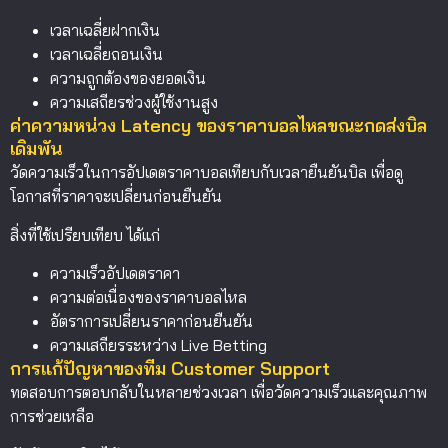
เวลาเฉลี่ยฝากเงิน
เวลาเฉลี่ยถอนเงิน
ความถูกต้องของยอดเงิน
ความเสถียรช่วงผู้ใช้งานสูง
ค่าความหน่วง Latency ของราคาบอลไหลขณะกดส่งบิล
เดิมพัน
วัดความเร็วในการอัปเดตราคาบอลเทียบกับเวลายืนยันบิล เพื่อดู
โอกาสที่ราคาจะเปลี่ยนก่อนยืนยัน
สิ่งที่ใช้เปรียบเทียบ ได้แก่
ความเร็วอัปเดตราคา
ความต่อเนื่องของราคาบอลไหล
อัตราการเปลี่ยนราคาก่อนยืนยัน
ความเสถียรระหว่าง Live Betting
การแก้ปัญหาของทีม Customer Support
ทดสอบการตอบกลับในหลายช่วงเวลา เพื่อวัดความเร็วและคุณภาพ
การช่วยเหลือ