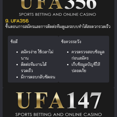
9. UFA356
ขั้นตอนการสมัครและการติดต่อทีมดูแลระบบทำได้สะดวกรวดเร็ว
ข้อดี
ข้อควรระวัง
สมัครง่าย ใช้เวลาไม่
ควรตรวจสอบข้อมูล
นาน
ก่อนสมัคร
ติดต่อทีมงานได้
เก็บข้อมูลบัญชีให้
รวดเร็ว
ปลอดภัย
มีการตอบกลับชัดเจน