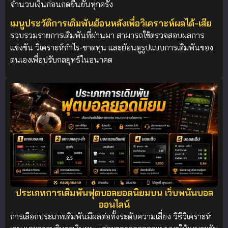
จำนวนเงินก่อนกดยืนยันทุกครั้ง
เมนูประวัติการเดิมพันย้อนหลังเพื่อวิเคราะห์ผลได้-เสีย
รวบรวมรายการเดิมพันที่ผ่านมา สามารถใช้ตรวจสอบผลการ
แข่งขัน วิเคราะห์กำไร-ขาดทุน และย้อนดูรูปแบบการเดิมพันของ
ตนเองเพื่อปรับกลยุทธ์ในอนาคต
ประเภทการเดิมพันฟุตบอลยอดนิยมบน เว็บพนันบอล
ออนไลน์
การเลือกประเภทเดิมพันมีผลต่อทั้งระดับความเสี่ยง วิธีวิเคราะห์