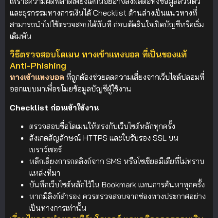
เพราะความผิดพลาดเพียงเล็กน้อยอาจส่งผลต่อทั้งข้อมูลส่วนตัว
และธุรกรรมทางการเงินได้ Checklist ด้านล่างเป็นแนวทางที่
สามารถนำไปใช้ตรวจสอบได้ทันที ก่อนตัดสินใจเปิดบัญชีหรือเริ่ม
เดิมพัน
วิธีตรวจสอบโดเมน ทางเข้าแทงบอล ที่เป็นของแท้
Anti-Phishing
ทางเข้าแทงบอล
ที่ถูกต้องช่วยลดความเสี่ยงจากเว็บไซต์ปลอมที่
ออกแบบมาเพื่อขโมยข้อมูลบัญชีผู้ใช้งาน
Checklist ก่อนเข้าใช้งาน
ตรวจสอบชื่อโดเมนให้ตรงกับเว็บไซต์หลักทุกครั้ง
สังเกตสัญลักษณ์ HTTPS และใบรับรอง SSL บน
เบราว์เซอร์
หลีกเลี่ยงการกดลิงก์จาก SMS หรือโซเชียลมีเดียที่ไม่ทราบ
แหล่งที่มา
บันทึกเว็บไซต์หลักไว้ใน Bookmark แทนการค้นหาทุกครั้ง
หากมีลิงก์สำรอง ควรตรวจสอบจากช่องทางประกาศอย่าง
เป็นทางการเท่านั้น