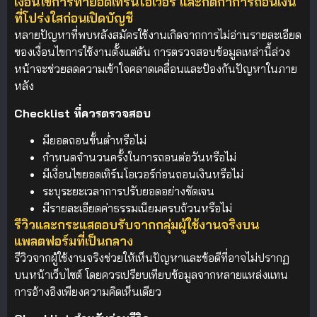
เงื่อนไขการทำยอดเทิร์นโอเวอร์ และกติกาการถอนเงิน
ที่โปร่งใสก่อนเปิดบัญชี
หลายปัญหาที่พบหลังสมัครใช้งานเกิดจากการไม่อ่านรายละเอียด
ของเงื่อนไขการใช้งานตั้งแต่ต้น การตรวจสอบข้อมูลเหล่านี้ล่วง
หน้าจะช่วยลดความเข้าใจคลาดเคลื่อนและป้องกันปัญหาในภาย
หลัง
Checklist ที่ควรตรวจสอบ
มียอดถอนขั้นต่ำหรือไม่
กำหนดจำนวนครั้งในการถอนต่อวันหรือไม่
มีเงื่อนไขยอดเทิร์นโอเวอร์ก่อนถอนเงินหรือไม่
ระบุระยะเวลาการปรับยอดอย่างชัดเจน
มีรายละเอียดค่าธรรมเนียมครบถ้วนหรือไม่
รีวิวและกระแสตอบรับจากกลุ่มผู้ใช้งานจริงบน
แพลตฟอร์มที่เป็นกลาง
รีวิวจากผู้ใช้งานจริงช่วยให้เห็นปัญหาและข้อดีที่อาจไม่ปรากฏ
บนหน้าเว็บไซต์ โดยควรเปรียบเทียบข้อมูลจากหลายแหล่งแทน
การอ้างอิงเพียงความคิดเห็นเดียว