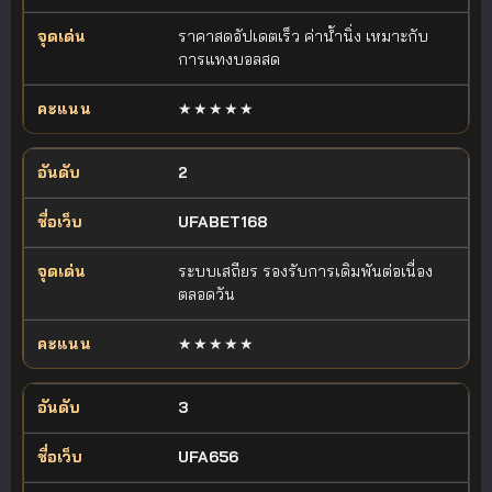
ราคาสดอัปเดตเร็ว ค่าน้ำนิ่ง เหมาะกับ
การแทงบอลสด
★★★★★
2
UFABET168
ระบบเสถียร รองรับการเดิมพันต่อเนื่อง
ตลอดวัน
★★★★★
3
UFA656