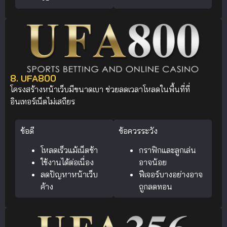
8. UFA800
โครงสร้างหน้าเว็บมีขนาดเบา ช่วยลดเวลาโหลดในพื้นที่ที่
อินเทอร์เน็ตไม่เสถียร
ข้อดี
ข้อควรระวัง
โหลดเร็วแม้เน็ตช้า
กราฟิกและลูกเล่น
ใช้งานได้ต่อเนื่อง
อาจน้อย
ลดปัญหาหน้าเว็บ
ฟีเจอร์บางอย่างอาจ
ค้าง
ถูกลดทอน