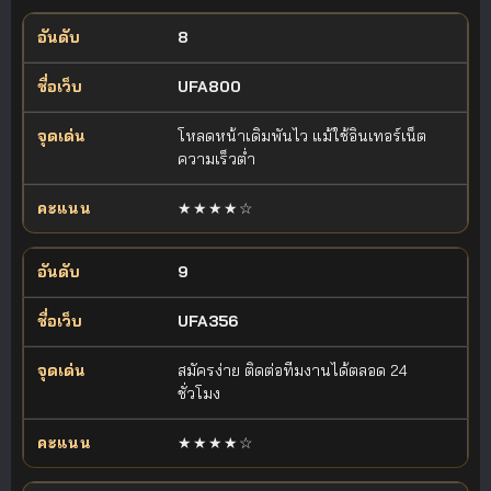
8
UFA800
โหลดหน้าเดิมพันไว แม้ใช้อินเทอร์เน็ต
ความเร็วต่ำ
★★★★☆
9
UFA356
สมัครง่าย ติดต่อทีมงานได้ตลอด 24
ชั่วโมง
★★★★☆