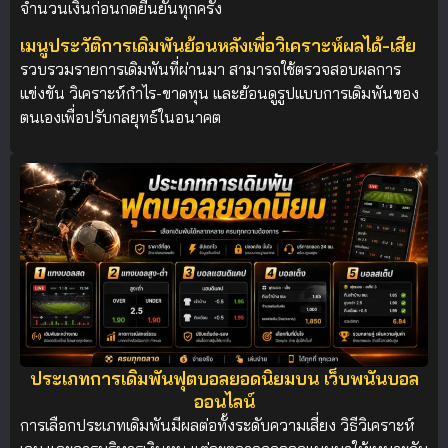
จำนวนเงินก่อนกดยืนยันทุกครั้ง
เมนูประวัติการเดิมพันย้อนหลังเพื่อวิเคราะห์ผลได้-เสีย
รวบรวมรายการเดิมพันที่ผ่านมา สามารถใช้ตรวจสอบผลการ
แข่งขัน วิเคราะห์กำไร-ขาดทุน และย้อนดูรูปแบบการเดิมพันของ
ตนเองเพื่อปรับกลยุทธ์ในอนาคต
ประเภทการเดิมพันฟุตบอลยอดนิยมบน เว็บพนันบอล
ออนไลน์
การเลือกประเภทเดิมพันมีผลต่อทั้งระดับความเสี่ยง วิธีวิเคราะห์