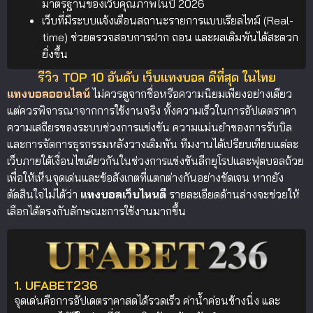
มาตรฐานของเว็บคุณภาพในปี 2026
เว็บที่มีระบบแจ้งเตือนสถานะรายการแบบเรียลไทม์ (Real-
time) ช่วยตรวจสอบการฝาก ถอน และผลเดิมพันได้สะดวก
ยิ่งขึ้น
รีวิว TOP 10 อันดับ เว็บแทงบอล ดีที่สุด ในไทย
แทงบอลออนไลน์
ไม่ควรดูจากชื่อหรือความนิยมเพียงอย่างเดียว
แต่ควรพิจารณาจากการใช้งานจริง ทั้งความเร็วในการอัปเดตราคา
ความเสถียรของระบบช่วงการแข่งขัน ความแม่นยำของการรับบิล
และการจัดการธุรกรรมหลังวางเดิมพัน ทีมงานได้เปรียบเทียบแต่ละ
เว็บภายใต้เงื่อนไขเดียวกันในช่วงการแข่งขันลีกยุโรปและฟุตบอลถ้วย
เพื่อให้เห็นจุดเด่นและข้อสังเกตที่แตกต่างกันอย่างชัดเจน หากยัง
ตัดสินใจไม่ได้ว่า
แทงบอลเว็บไหนดี
รายละเอียดด้านล่างจะช่วยให้
เลือกได้ตรงกับลักษณะการใช้งานมากขึ้น
1. UFABET236
จุดเด่นคือการอัปเดตราคาสดได้รวดเร็ว ค่าน้ำค่อนข้างนิ่ง และ