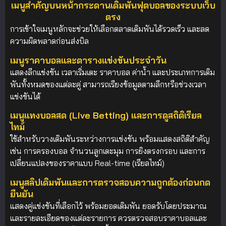
เมนูสำคัญบนหน้ากระดานเดิมพันฟุตบอลของระบบเว็บ
ตรง
การเข้าใจเมนูหลักจะช่วยให้เลือกตลาดเดิมพันได้รวดเร็ว และลด
ความผิดพลาดก่อนส่งบิล
เมนูราคาบอลและตารางแข่งขันประจำวัน
แสดงลีกแข่งขัน เวลาเริ่มเตะ ราคาบอล ค่าน้ำ และประเภทการเดิม
พันทั้งหมดของแต่ละคู่ สามารถเรียงข้อมูลตามลีกหรือช่วงเวลา
แข่งขันได้
เมนูแทงบอลสด (Live Betting) และการดูสถิติเรียล
ไทม์
ใช้สำหรับวางเดิมพันระหว่างการแข่งขัน พร้อมแสดงสถิติสำคัญ
เช่น การครองบอล จำนวนลูกเตะมุม การยิงตรงกรอบ และการ
เปลี่ยนแปลงของราคาแบบ Real-time (เรียลไทม์)
เมนูสลิปเดิมพันและการตรวจสอบความถูกต้องก่อนกด
ยืนยัน
แสดงคู่แข่งขันที่เลือกไว้ พร้อมยอดเดิมพัน ยอดรับโดยประมาณ
และรายละเอียดของแต่ละรายการ ควรตรวจสอบราคาบอลและ