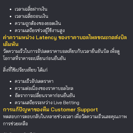
เวลาเฉลี่ยฝากเงิน
เวลาเฉลี่ยถอนเงิน
ความถูกต้องของยอดเงิน
ความเสถียรช่วงผู้ใช้งานสูง
ค่าความหน่วง Latency ของราคาบอลไหลขณะกดส่งบิล
เดิมพัน
วัดความเร็วในการอัปเดตราคาบอลเทียบกับเวลายืนยันบิล เพื่อดู
โอกาสที่ราคาจะเปลี่ยนก่อนยืนยัน
สิ่งที่ใช้เปรียบเทียบ ได้แก่
ความเร็วอัปเดตราคา
ความต่อเนื่องของราคาบอลไหล
อัตราการเปลี่ยนราคาก่อนยืนยัน
ความเสถียรระหว่าง Live Betting
การแก้ปัญหาของทีม Customer Support
ทดสอบการตอบกลับในหลายช่วงเวลา เพื่อวัดความเร็วและคุณภาพ
การช่วยเหลือ