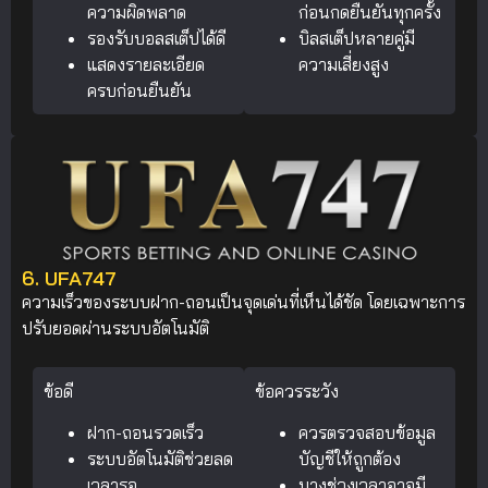
ความผิดพลาด
ก่อนกดยืนยันทุกครั้ง
รองรับบอลสเต็ปได้ดี
บิลสเต็ปหลายคู่มี
แสดงรายละเอียด
ความเสี่ยงสูง
ครบก่อนยืนยัน
6. UFA747
ความเร็วของระบบฝาก-ถอนเป็นจุดเด่นที่เห็นได้ชัด โดยเฉพาะการ
ปรับยอดผ่านระบบอัตโนมัติ
ข้อดี
ข้อควรระวัง
ฝาก-ถอนรวดเร็ว
ควรตรวจสอบข้อมูล
ระบบอัตโนมัติช่วยลด
บัญชีให้ถูกต้อง
เวลารอ
บางช่วงเวลาอาจมี