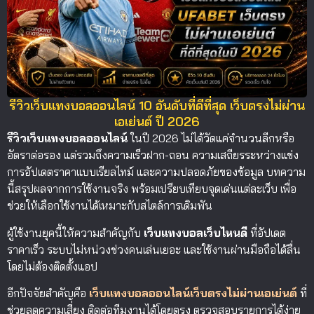
เอเย่นต์ มั่นคงปลอดภัย
จ่ายจริงทุกบิล
รีวิวเว็บแทงบอลออนไลน์ 10 อันดับที่ดีที่สุด เว็บตรงไม่ผ่าน
เอเย่นต์ ปี 2026
รีวิวเว็บแทงบอลออนไลน์
ในปี 2026 ไม่ได้วัดแค่จำนวนลีกหรือ
อัตราต่อรอง แต่รวมถึงความเร็วฝาก-ถอน ความเสถียรระหว่างแข่ง
การอัปเดตราคาแบบเรียลไทม์ และความปลอดภัยของข้อมูล บทความ
นี้สรุปผลจากการใช้งานจริง พร้อมเปรียบเทียบจุดเด่นแต่ละเว็บ เพื่อ
ช่วยให้เลือกใช้งานได้เหมาะกับสไตล์การเดิมพัน
ผู้ใช้งานยุคนี้ให้ความสำคัญกับ
เว็บแทงบอลเว็บไหนดี
ที่อัปเดต
ราคาเร็ว ระบบไม่หน่วงช่วงคนเล่นเยอะ และใช้งานผ่านมือถือได้ลื่น
โดยไม่ต้องติดตั้งแอป
อีกปัจจัยสำคัญคือ
เว็บแทงบอลออนไลน์เว็บตรงไม่ผ่านเอเย่นต์
ที่
ช่วยลดความเสี่ยง ติดต่อทีมงานได้โดยตรง ตรวจสอบรายการได้ง่าย