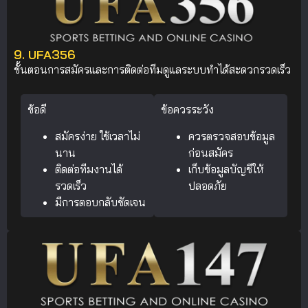
9. UFA356
ขั้นตอนการสมัครและการติดต่อทีมดูแลระบบทำได้สะดวกรวดเร็ว
ข้อดี
ข้อควรระวัง
สมัครง่าย ใช้เวลาไม่
ควรตรวจสอบข้อมูล
นาน
ก่อนสมัคร
ติดต่อทีมงานได้
เก็บข้อมูลบัญชีให้
รวดเร็ว
ปลอดภัย
มีการตอบกลับชัดเจน