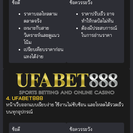
ข้อดี
ข้อควรระวัง
ราคาบอลไหลตาม
ราคาปรับเร็ว อาจ
ตลาดจริง
ทำให้กดบิลไม่ทัน
เหมาะกับสาย
ต้องมีประสบการณ์
วิเคราะห์และดูแนว
ในการอ่านราคา
โน้ม
เปรียบเทียบราคาก่อน
แทงได้ง่าย
4. UFABET888
หน้าเว็บออกแบบเรียบง่าย ใช้งานไม่ซับซ้อน และโหลดได้รวดเร็ว
บนทุกอุปกรณ์
ข้อดี
ข้อควรระวัง