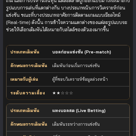
เกม และการบริหารเงินทุน แต่ละตลาดถูกออกแบบมาให้เหมาะกับ
รูปแบบการเล่นที่แตกต่างกัน บางประเภทเน้นการวิเคราะห์ก่อน
แข่งขัน ขณะที่บางประเภทอาศัยการติดตามเกมแบบเรียลไทม์
(Real-time) ดังนั้น การเข้าใจความแตกต่างของแต่ละรูปแบบจะ
ช่วยให้เลือกเดิมพันได้เหมาะกับสไตล์ของตัวเองมากขึ้น
ตารางเปรียบเทียบประเภทการเดิมพันฟุตบอล ลักษณะการเดิมพัน ผู้เล่นท
บอลก่อนแข่งขัน (Pre-match)
ประเภทเดิมพัน
ลักษณะการเดิมพัน
เหมาะกับผู้เล่น
เดิมพันก่อนเริ่มการแข่งขัน
ผู้ที่ชอบวิเคราะห์ข้อมูลล่วงหน้า
★★☆☆☆
แทงบอลสด (Live Betting)
เดิมพันระหว่างการแข่งขัน