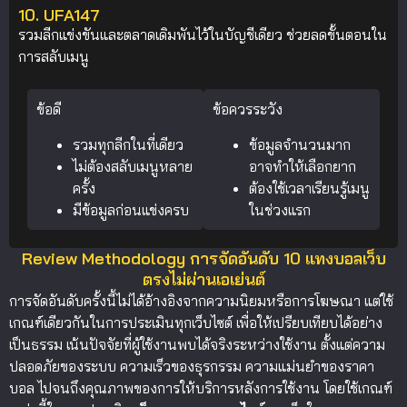
10. UFA147
รวมลีกแข่งขันและตลาดเดิมพันไว้ในบัญชีเดียว ช่วยลดขั้นตอนใน
การสลับเมนู
ข้อดี
ข้อควรระวัง
รวมทุกลีกในที่เดียว
ข้อมูลจำนวนมาก
ไม่ต้องสลับเมนูหลาย
อาจทำให้เลือกยาก
ครั้ง
ต้องใช้เวลาเรียนรู้เมนู
มีข้อมูลก่อนแข่งครบ
ในช่วงแรก
Review Methodology การจัดอันดับ 10 แทงบอลเว็บ
ตรงไม่ผ่านเอเย่นต์
การจัดอันดับครั้งนี้ไม่ได้อ้างอิงจากความนิยมหรือการโฆษณา แต่ใช้
เกณฑ์เดียวกันในการประเมินทุกเว็บไซต์ เพื่อให้เปรียบเทียบได้อย่าง
เป็นธรรม เน้นปัจจัยที่ผู้ใช้งานพบได้จริงระหว่างใช้งาน ตั้งแต่ความ
ปลอดภัยของระบบ ความเร็วของธุรกรรม ความแม่นยำของราคา
บอล ไปจนถึงคุณภาพของการให้บริการหลังการใช้งาน โดยใช้เกณฑ์