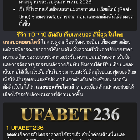
มาตรฐานของเว็บคุณภาพในปี 2026
เว็บที่มีระบบแจ้งเตือนสถานะรายการแบบเรียลไทม์ (Real-
time) ช่วยตรวจสอบการฝาก ถอน และผลเดิมพันได้สะดวก
ยิ่งขึ้น
รีวิว TOP 10 อันดับ เว็บแทงบอล ดีที่สุด ในไทย
แทงบอลออนไลน์
ไม่ควรดูจากชื่อหรือความนิยมเพียงอย่างเดียว
แต่ควรพิจารณาจากการใช้งานจริง ทั้งความเร็วในการอัปเดตราคา
ความเสถียรของระบบช่วงการแข่งขัน ความแม่นยำของการรับบิล
และการจัดการธุรกรรมหลังวางเดิมพัน ทีมงานได้เปรียบเทียบแต่ละ
เว็บภายใต้เงื่อนไขเดียวกันในช่วงการแข่งขันลีกยุโรปและฟุตบอลถ้วย
เพื่อให้เห็นจุดเด่นและข้อสังเกตที่แตกต่างกันอย่างชัดเจน หากยัง
ตัดสินใจไม่ได้ว่า
แทงบอลเว็บไหนดี
รายละเอียดด้านล่างจะช่วยให้
เลือกได้ตรงกับลักษณะการใช้งานมากขึ้น
1. UFABET236
จุดเด่นคือการอัปเดตราคาสดได้รวดเร็ว ค่าน้ำค่อนข้างนิ่ง และ