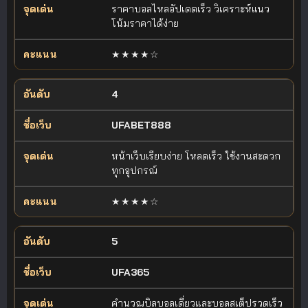
ราคาบอลไหลอัปเดตเร็ว วิเคราะห์แนว
โน้มราคาได้ง่าย
★★★★☆
4
UFABET888
หน้าเว็บเรียบง่าย โหลดเร็ว ใช้งานสะดวก
ทุกอุปกรณ์
★★★★☆
5
UFA365
คำนวณบิลบอลเดี่ยวและบอลสเต็ปรวดเร็ว