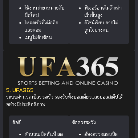
ใช้งานง่าย เหมาะกับ
ฟีเจอร์อาจไม่ลึกเท่า
มือใหม่
เว็บขั้นสูง
โหลดเร็วทั้งมือถือ
ดีไซน์เรียบ อาจไม่
และคอม
ถูกใจบางคน
เมนูไม่ซับซ้อน
5. UFA365
ระบบคำนวณบิลรวดเร็ว รองรับทั้งบอลเดี่ยวและบอลสเต็ปได้
อย่างมีประสิทธิภาพ
ข้อดี
ข้อควรระวัง
คำนวณบิลทันที ลด
ต้องตรวจสอบบิล