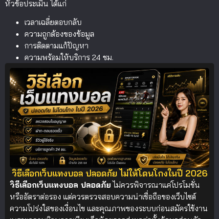
หัวข้อประเมิน ได้แก่
เวลาเฉลี่ยตอบกลับ
ความถูกต้องของข้อมูล
การติดตามแก้ปัญหา
ความพร้อมให้บริการ 24 ชม.
วิธีเลือกเว็บแทงบอล ปลอดภัย ไม่ให้โดนโกงในปี 2026
วิธีเลือกเว็บแทงบอล ปลอดภัย
ไม่ควรพิจารณาแค่โปรโมชั่น
หรืออัตราต่อรอง แต่ควรตรวจสอบความน่าเชื่อถือของเว็บไซต์
ความโปร่งใสของเงื่อนไข และคุณภาพของระบบก่อนสมัครใช้งาน