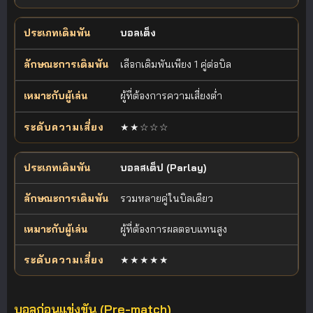
บอลเต็ง
เลือกเดิมพันเพียง 1 คู่ต่อบิล
ผู้ที่ต้องการความเสี่ยงต่ำ
★★☆☆☆
บอลสเต็ป (Parlay)
รวมหลายคู่ในบิลเดียว
ผู้ที่ต้องการผลตอบแทนสูง
★★★★★
บอลก่อนแข่งขัน (Pre-match)