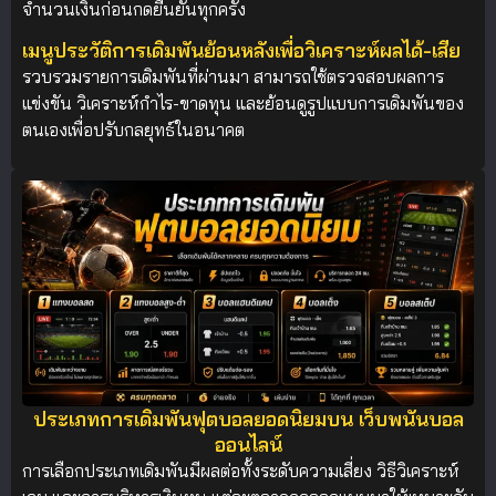
จำนวนเงินก่อนกดยืนยันทุกครั้ง
เมนูประวัติการเดิมพันย้อนหลังเพื่อวิเคราะห์ผลได้-เสีย
รวบรวมรายการเดิมพันที่ผ่านมา สามารถใช้ตรวจสอบผลการ
แข่งขัน วิเคราะห์กำไร-ขาดทุน และย้อนดูรูปแบบการเดิมพันของ
ตนเองเพื่อปรับกลยุทธ์ในอนาคต
ประเภทการเดิมพันฟุตบอลยอดนิยมบน เว็บพนันบอล
ออนไลน์
การเลือกประเภทเดิมพันมีผลต่อทั้งระดับความเสี่ยง วิธีวิเคราะห์