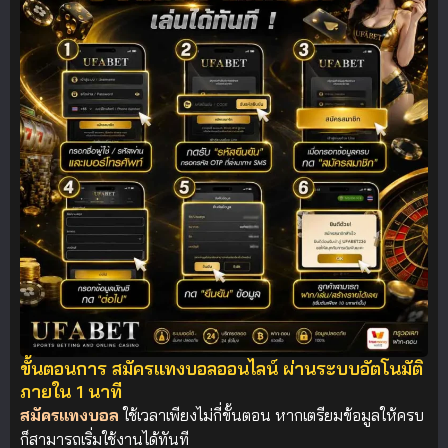
ขั้นตอนการ สมัครแทงบอลออนไลน์ ผ่านระบบอัตโนมัติ
ภายใน 1 นาที
สมัครแทงบอล
ใช้เวลาเพียงไม่กี่ขั้นตอน หากเตรียมข้อมูลให้ครบ
ก็สามารถเริ่มใช้งานได้ทันที