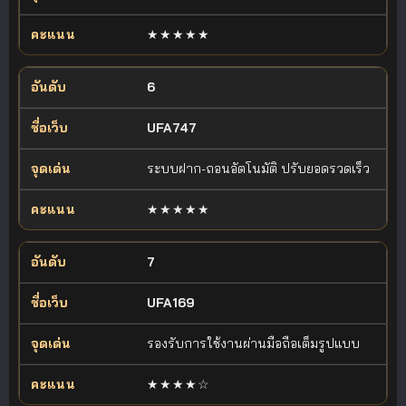
★★★★★
6
UFA747
ระบบฝาก-ถอนอัตโนมัติ ปรับยอดรวดเร็ว
★★★★★
7
UFA169
รองรับการใช้งานผ่านมือถือเต็มรูปแบบ
★★★★☆