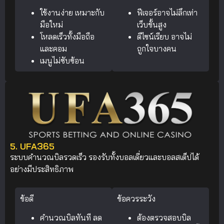
ใช้งานง่าย เหมาะกับ
ฟีเจอร์อาจไม่ลึกเท่า
มือใหม่
เว็บขั้นสูง
โหลดเร็วทั้งมือถือ
ดีไซน์เรียบ อาจไม่
และคอม
ถูกใจบางคน
เมนูไม่ซับซ้อน
5. UFA365
ระบบคำนวณบิลรวดเร็ว รองรับทั้งบอลเดี่ยวและบอลสเต็ปได้
อย่างมีประสิทธิภาพ
ข้อดี
ข้อควรระวัง
คำนวณบิลทันที ลด
ต้องตรวจสอบบิล