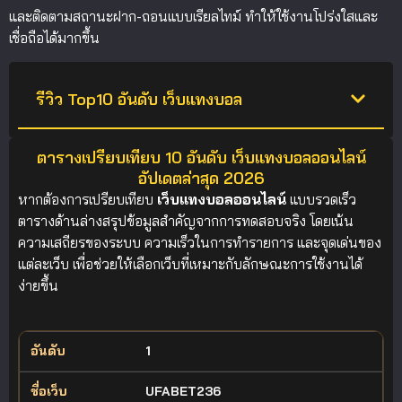
และติดตามสถานะฝาก-ถอนแบบเรียลไทม์ ทำให้ใช้งานโปร่งใสและ
เชื่อถือได้มากขึ้น
รีวิว Top10 อันดับ เว็บแทงบอล
ตารางเปรียบเทียบ 10 อันดับ เว็บแทงบอลออนไลน์
อัปเดตล่าสุด 2026
หากต้องการเปรียบเทียบ
เว็บแทงบอลออนไลน์
แบบรวดเร็ว
ตารางด้านล่างสรุปข้อมูลสำคัญจากการทดสอบจริง โดยเน้น
ความเสถียรของระบบ ความเร็วในการทำรายการ และจุดเด่นของ
แต่ละเว็บ เพื่อช่วยให้เลือกเว็บที่เหมาะกับลักษณะการใช้งานได้
ง่ายขึ้น
1
อันดับ
ชื่อเว็บ
จุดเด่นจากการทดสอบจริง
คะแนน
UFABET236