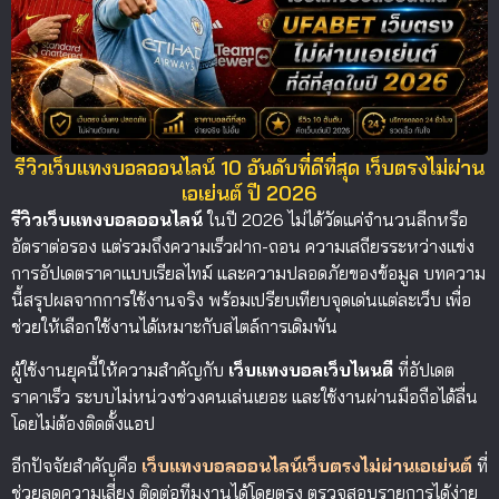
เอเย่นต์ มั่นคงปลอดภัย
จ่ายจริงทุกบิล
รีวิวเว็บแทงบอลออนไลน์ 10 อันดับที่ดีที่สุด เว็บตรงไม่ผ่าน
เอเย่นต์ ปี 2026
รีวิวเว็บแทงบอลออนไลน์
ในปี 2026 ไม่ได้วัดแค่จำนวนลีกหรือ
อัตราต่อรอง แต่รวมถึงความเร็วฝาก-ถอน ความเสถียรระหว่างแข่ง
การอัปเดตราคาแบบเรียลไทม์ และความปลอดภัยของข้อมูล บทความ
นี้สรุปผลจากการใช้งานจริง พร้อมเปรียบเทียบจุดเด่นแต่ละเว็บ เพื่อ
ช่วยให้เลือกใช้งานได้เหมาะกับสไตล์การเดิมพัน
ผู้ใช้งานยุคนี้ให้ความสำคัญกับ
เว็บแทงบอลเว็บไหนดี
ที่อัปเดต
ราคาเร็ว ระบบไม่หน่วงช่วงคนเล่นเยอะ และใช้งานผ่านมือถือได้ลื่น
โดยไม่ต้องติดตั้งแอป
อีกปัจจัยสำคัญคือ
เว็บแทงบอลออนไลน์เว็บตรงไม่ผ่านเอเย่นต์
ที่
ช่วยลดความเสี่ยง ติดต่อทีมงานได้โดยตรง ตรวจสอบรายการได้ง่าย