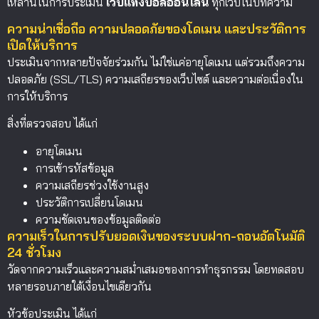
เหล่านี้ในการประเมิน
เว็บแทงบอลออนไลน์
ทุกเว็บในบทความ
ความน่าเชื่อถือ ความปลอดภัยของโดเมน และประวัติการ
เปิดให้บริการ
ประเมินจากหลายปัจจัยร่วมกัน ไม่ใช่แค่อายุโดเมน แต่รวมถึงความ
ปลอดภัย (SSL/TLS) ความเสถียรของเว็บไซต์ และความต่อเนื่องใน
การให้บริการ
สิ่งที่ตรวจสอบ ได้แก่
อายุโดเมน
การเข้ารหัสข้อมูล
ความเสถียรช่วงใช้งานสูง
ประวัติการเปลี่ยนโดเมน
ความชัดเจนของข้อมูลติดต่อ
ความเร็วในการปรับยอดเงินของระบบฝาก-ถอนอัตโนมัติ
24 ชั่วโมง
วัดจากความเร็วและความสม่ำเสมอของการทำธุรกรรม โดยทดสอบ
หลายรอบภายใต้เงื่อนไขเดียวกัน
หัวข้อประเมิน ได้แก่