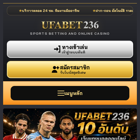
บริการตลอด 24 ชม. ทีมงานมืออาชีพ
ฝาก-ถอน อัตโนมัติ รวดเร็วภายในไม่กี่วิน
SPORTS BETTING AND ONLINE CASINO
ทางเข้าเล่น
เข้าสู่ระบบทันที
สมัครสมาชิก
รับโบนัสสุดพิเศษ
เมนูหลัก
รีวิวเว็บแทงบอลออนไลน์
10 อันดับ เว็บตรงไม่ผ่าน