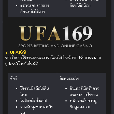
ตรวจสอบรายการ
ดีเลย์เล็กน้อย
ย้อนหลังได้ง่าย
7. UFA169
รองรับการใช้งานผ่านสมาร์ตโฟนได้ดี หน้าจอปรับตามขนาด
อุปกรณ์โดยอัตโนมัติ
ข้อดี
ข้อควรระวัง
ใช้งานมือถือได้ลื่น
อินเทอร์เน็ตช้าอาจ
ไหล
กระทบการใช้งาน
ไม่ต้องติดตั้งแอป
หน้าจอเล็กอาจดู
รองรับทุกขนาดหน้า
ข้อมูลไม่ครบ
จอ