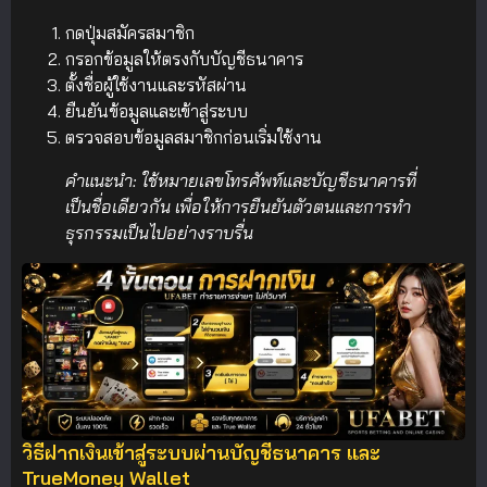
กดปุ่มสมัครสมาชิก
กรอกข้อมูลให้ตรงกับบัญชีธนาคาร
ตั้งชื่อผู้ใช้งานและรหัสผ่าน
ยืนยันข้อมูลและเข้าสู่ระบบ
ตรวจสอบข้อมูลสมาชิกก่อนเริ่มใช้งาน
คำแนะนำ: ใช้หมายเลขโทรศัพท์และบัญชีธนาคารที่
เป็นชื่อเดียวกัน เพื่อให้การยืนยันตัวตนและการทำ
ธุรกรรมเป็นไปอย่างราบรื่น
วิธีฝากเงินเข้าสู่ระบบผ่านบัญชีธนาคาร และ
TrueMoney Wallet