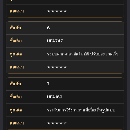
★★★★★
6
UFA747
ระบบฝาก-ถอนอัตโนมัติ ปรับยอดรวดเร็ว
★★★★★
7
UFA169
รองรับการใช้งานผ่านมือถือเต็มรูปแบบ
★★★★☆