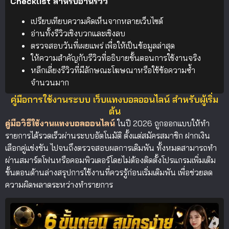
Checklist สำหรับอ่านรีวิว
เปรียบเทียบความคิดเห็นจากหลายเว็บไซต์
อ่านทั้งรีวิวเชิงบวกและเชิงลบ
ตรวจสอบวันที่เผยแพร่ เพื่อให้เป็นข้อมูลล่าสุด
ให้ความสำคัญกับรีวิวที่อธิบายขั้นตอนการใช้งานจริง
หลีกเลี่ยงรีวิวที่มีลักษณะโฆษณาหรือใช้ข้อความซ้ำ
จำนวนมาก
คู่มือการใช้งานระบบ เว็บแทงบอลออนไลน์ สำหรับผู้เริ่ม
ต้น
คู่มือวิธีใช้งานแทงบอลออนไลน์
ในปี 2026 ถูกออกแบบให้ทำ
รายการได้รวดเร็วผ่านระบบอัตโนมัติ ตั้งแต่สมัครสมาชิก ฝากเงิน
เลือกคู่แข่งขัน ไปจนถึงตรวจสอบผลการเดิมพัน ทั้งหมดสามารถทำ
ผ่านสมาร์ตโฟนหรือคอมพิวเตอร์โดยไม่ต้องติดตั้งโปรแกรมเพิ่มเติม
ขั้นตอนด้านล่างสรุปการใช้งานที่ควรรู้ก่อนเริ่มเดิมพัน เพื่อช่วยลด
ความผิดพลาดระหว่างทำรายการ