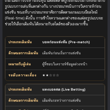
เกม และการบริหารเงินทุน แต่ละตลาดถูกออกแบบมาให้เหมาะกับ
รูปแบบการเล่นที่แตกต่างกัน บางประเภทเน้นการวิเคราะห์ก่อน
แข่งขัน ขณะที่บางประเภทอาศัยการติดตามเกมแบบเรียลไทม์
(Real-time) ดังนั้น การเข้าใจความแตกต่างของแต่ละรูปแบบจะ
ช่วยให้เลือกเดิมพันได้เหมาะกับสไตล์ของตัวเองมากขึ้น
ตารางเปรียบเทียบประเภทการเดิมพันฟุตบอล ลักษณะการเดิมพัน ผู้เล่นท
บอลก่อนแข่งขัน (Pre-match)
ประเภทเดิมพัน
ลักษณะการเดิมพัน
เหมาะกับผู้เล่น
เดิมพันก่อนเริ่มการแข่งขัน
ผู้ที่ชอบวิเคราะห์ข้อมูลล่วงหน้า
★★☆☆☆
แทงบอลสด (Live Betting)
เดิมพันระหว่างการแข่งขัน