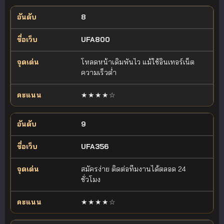
8
UFA800
โหลดหน้าเดิมพันไว แม้ใช้อินเทอร์เน็ต
ความเร็วต่ำ
★★★★☆
9
UFA356
สมัครง่าย ติดต่อทีมงานได้ตลอด 24
ชั่วโมง
★★★★☆