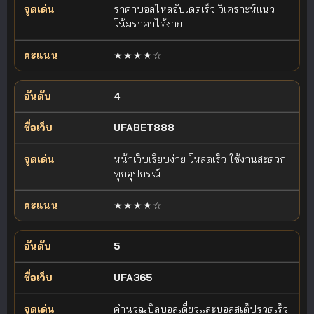
ราคาบอลไหลอัปเดตเร็ว วิเคราะห์แนว
โน้มราคาได้ง่าย
★★★★☆
4
UFABET888
หน้าเว็บเรียบง่าย โหลดเร็ว ใช้งานสะดวก
ทุกอุปกรณ์
★★★★☆
5
UFA365
คำนวณบิลบอลเดี่ยวและบอลสเต็ปรวดเร็ว