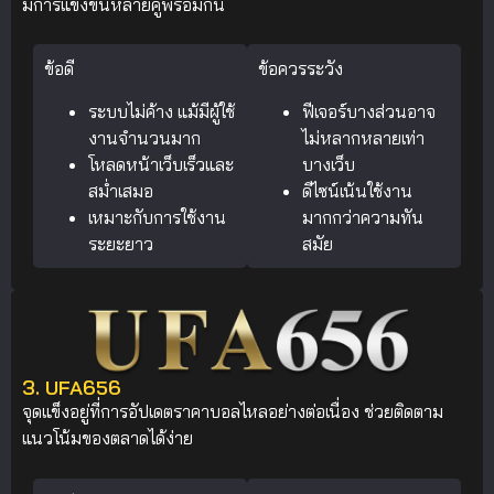
มีการแข่งขันหลายคู่พร้อมกัน
ข้อดี
ข้อควรระวัง
ระบบไม่ค้าง แม้มีผู้ใช้
ฟีเจอร์บางส่วนอาจ
งานจำนวนมาก
ไม่หลากหลายเท่า
โหลดหน้าเว็บเร็วและ
บางเว็บ
สม่ำเสมอ
ดีไซน์เน้นใช้งาน
เหมาะกับการใช้งาน
มากกว่าความทัน
ระยะยาว
สมัย
3. UFA656
จุดแข็งอยู่ที่การอัปเดตราคาบอลไหลอย่างต่อเนื่อง ช่วยติดตาม
แนวโน้มของตลาดได้ง่าย