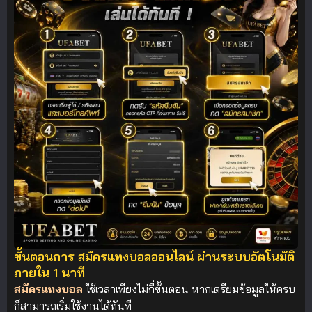
ขั้นตอนการ สมัครแทงบอลออนไลน์ ผ่านระบบอัตโนมัติ
ภายใน 1 นาที
สมัครแทงบอล
ใช้เวลาเพียงไม่กี่ขั้นตอน หากเตรียมข้อมูลให้ครบ
ก็สามารถเริ่มใช้งานได้ทันที