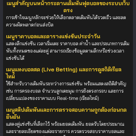
เมนูสำคัญบนหน้ากระดานเดิมพันฟุตบอลของระบบเว็บ
ตรง
การเข้าใจเมนูหลักจะช่วยให้เลือกตลาดเดิมพันได้รวดเร็ว และลด
ความผิดพลาดก่อนส่งบิล
เมนูราคาบอลและตารางแข่งขันประจำวัน
แสดงลีกแข่งขัน เวลาเริ่มเตะ ราคาบอล ค่าน้ำ และประเภทการเดิม
พันทั้งหมดของแต่ละคู่ สามารถเรียงข้อมูลตามลีกหรือช่วงเวลา
แข่งขันได้
เมนูแทงบอลสด (Live Betting) และการดูสถิติเรียล
ไทม์
ใช้สำหรับวางเดิมพันระหว่างการแข่งขัน พร้อมแสดงสถิติสำคัญ
เช่น การครองบอล จำนวนลูกเตะมุม การยิงตรงกรอบ และการ
เปลี่ยนแปลงของราคาแบบ Real-time (เรียลไทม์)
เมนูสลิปเดิมพันและการตรวจสอบความถูกต้องก่อนกด
ยืนยัน
แสดงคู่แข่งขันที่เลือกไว้ พร้อมยอดเดิมพัน ยอดรับโดยประมาณ
และรายละเอียดของแต่ละรายการ ควรตรวจสอบราคาบอลและ