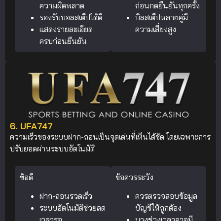
ความผิดพลาด
ก่อนกดยืนยันทุกครั้ง
รองรับบอลสเต็ปได้ดี
บิลสเต็ปหลายคู่มี
แสดงรายละเอียด
ความเสี่ยงสูง
ครบก่อนยืนยัน
6. UFA747
ความเร็วของระบบฝาก-ถอนเป็นจุดเด่นที่เห็นได้ชัด โดยเฉพาะการ
ปรับยอดผ่านระบบอัตโนมัติ
ข้อดี
ข้อควรระวัง
ฝาก-ถอนรวดเร็ว
ควรตรวจสอบข้อมูล
ระบบอัตโนมัติช่วยลด
บัญชีให้ถูกต้อง
เวลารอ
บางช่วงเวลาอาจมี