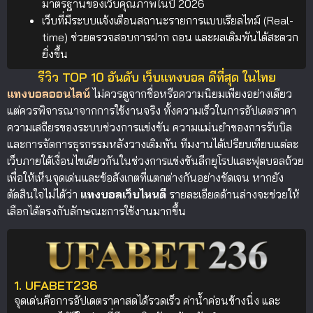
มาตรฐานของเว็บคุณภาพในปี 2026
เว็บที่มีระบบแจ้งเตือนสถานะรายการแบบเรียลไทม์ (Real-
time) ช่วยตรวจสอบการฝาก ถอน และผลเดิมพันได้สะดวก
ยิ่งขึ้น
รีวิว TOP 10 อันดับ เว็บแทงบอล ดีที่สุด ในไทย
แทงบอลออนไลน์
ไม่ควรดูจากชื่อหรือความนิยมเพียงอย่างเดียว
แต่ควรพิจารณาจากการใช้งานจริง ทั้งความเร็วในการอัปเดตราคา
ความเสถียรของระบบช่วงการแข่งขัน ความแม่นยำของการรับบิล
และการจัดการธุรกรรมหลังวางเดิมพัน ทีมงานได้เปรียบเทียบแต่ละ
เว็บภายใต้เงื่อนไขเดียวกันในช่วงการแข่งขันลีกยุโรปและฟุตบอลถ้วย
เพื่อให้เห็นจุดเด่นและข้อสังเกตที่แตกต่างกันอย่างชัดเจน หากยัง
ตัดสินใจไม่ได้ว่า
แทงบอลเว็บไหนดี
รายละเอียดด้านล่างจะช่วยให้
เลือกได้ตรงกับลักษณะการใช้งานมากขึ้น
1. UFABET236
จุดเด่นคือการอัปเดตราคาสดได้รวดเร็ว ค่าน้ำค่อนข้างนิ่ง และ