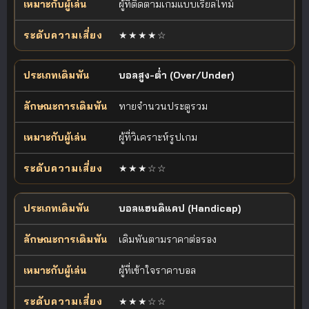
ผู้ที่ติดตามเกมแบบเรียลไทม์
★★★★☆
บอลสูง-ต่ำ (Over/Under)
ทายจำนวนประตูรวม
ผู้ที่วิเคราะห์รูปเกม
★★★☆☆
บอลแฮนดิแคป (Handicap)
เดิมพันตามราคาต่อรอง
ผู้ที่เข้าใจราคาบอล
★★★☆☆