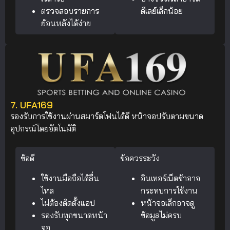
ตรวจสอบรายการ
ดีเลย์เล็กน้อย
ย้อนหลังได้ง่าย
7. UFA169
รองรับการใช้งานผ่านสมาร์ตโฟนได้ดี หน้าจอปรับตามขนาด
อุปกรณ์โดยอัตโนมัติ
ข้อดี
ข้อควรระวัง
ใช้งานมือถือได้ลื่น
อินเทอร์เน็ตช้าอาจ
ไหล
กระทบการใช้งาน
ไม่ต้องติดตั้งแอป
หน้าจอเล็กอาจดู
รองรับทุกขนาดหน้า
ข้อมูลไม่ครบ
จอ