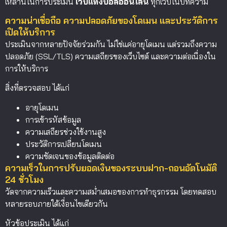
เหล่านี้ในการประเมิน
เว็บแทงบอลออนไลน์
ทุกเว็บในบทความ
ความน่าเชื่อถือ ความปลอดภัยของโดเมน และประวัติการ
เปิดให้บริการ
ประเมินจากหลายปัจจัยร่วมกัน ไม่ใช่แค่อายุโดเมน แต่รวมถึงความ
ปลอดภัย (SSL/TLS) ความเสถียรของเว็บไซต์ และความต่อเนื่องใน
การให้บริการ
สิ่งที่ตรวจสอบ ได้แก่
อายุโดเมน
การเข้ารหัสข้อมูล
ความเสถียรช่วงใช้งานสูง
ประวัติการเปลี่ยนโดเมน
ความชัดเจนของข้อมูลติดต่อ
ความเร็วในการปรับยอดเงินของระบบฝาก-ถอนอัตโนมัติ
24 ชั่วโมง
วัดจากความเร็วและความสม่ำเสมอของการทำธุรกรรม โดยทดสอบ
หลายรอบภายใต้เงื่อนไขเดียวกัน
หัวข้อประเมิน ได้แก่