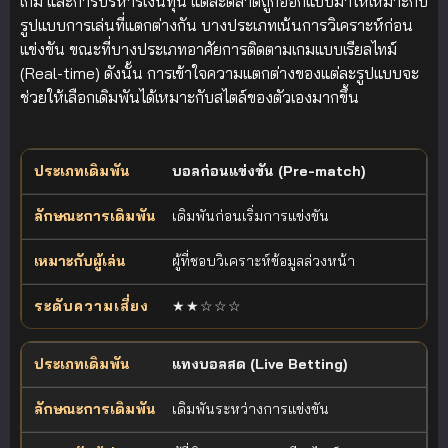
เกม และการบริหารเงินทุน แต่ละตลาดถูกออกแบบมาให้เหมาะกับ
รูปแบบการเล่นที่แตกต่างกัน บางประเภทเน้นการวิเคราะห์ก่อน
แข่งขัน ขณะที่บางประเภทอาศัยการติดตามเกมแบบเรียลไทม์
(Real-time) ดังนั้น การเข้าใจความแตกต่างของแต่ละรูปแบบจะ
ช่วยให้เลือกเดิมพันได้เหมาะกับสไตล์ของตัวเองมากขึ้น
ตารางเปรียบเทียบประเภทการเดิมพันฟุตบอล ลักษณะการเดิมพัน ผู้เล่นท
บอลก่อนแข่งขัน (Pre-match)
ประเภทเดิมพัน
ลักษณะการเดิมพัน
เหมาะกับผู้เล่น
เดิมพันก่อนเริ่มการแข่งขัน
ผู้ที่ชอบวิเคราะห์ข้อมูลล่วงหน้า
★★☆☆☆
แทงบอลสด (Live Betting)
เดิมพันระหว่างการแข่งขัน