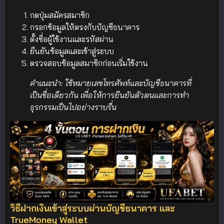
กดปุ่มสมัครสมาชิก
กรอกข้อมูลให้ตรงกับบัญชีธนาคาร
ตั้งชื่อผู้ใช้งานและรหัสผ่าน
ยืนยันข้อมูลและเข้าสู่ระบบ
ตรวจสอบข้อมูลสมาชิกก่อนเริ่มใช้งาน
คำแนะนำ: ใช้หมายเลขโทรศัพท์และบัญชีธนาคารที่
เป็นชื่อเดียวกัน เพื่อให้การยืนยันตัวตนและการทำ
ธุรกรรมเป็นไปอย่างราบรื่น
วิธีฝากเงินเข้าสู่ระบบผ่านบัญชีธนาคาร และ
TrueMoney Wallet