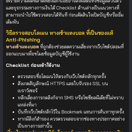
เพราะความผิดพลาดเพียงเล็กน้อยอาจส่งผลต่อทั้งข้อมูลส่วนตัว
และธุรกรรมทางการเงินได้ Checklist ด้านล่างเป็นแนวทางที่
สามารถนำไปใช้ตรวจสอบได้ทันที ก่อนตัดสินใจเปิดบัญชีหรือเริ่ม
เดิมพัน
วิธีตรวจสอบโดเมน ทางเข้าแทงบอล ที่เป็นของแท้
Anti-Phishing
ทางเข้าแทงบอล
ที่ถูกต้องช่วยลดความเสี่ยงจากเว็บไซต์ปลอมที่
ออกแบบมาเพื่อขโมยข้อมูลบัญชีผู้ใช้งาน
Checklist ก่อนเข้าใช้งาน
ตรวจสอบชื่อโดเมนให้ตรงกับเว็บไซต์หลักทุกครั้ง
สังเกตสัญลักษณ์ HTTPS และใบรับรอง SSL บน
เบราว์เซอร์
หลีกเลี่ยงการกดลิงก์จาก SMS หรือโซเชียลมีเดียที่ไม่ทราบ
แหล่งที่มา
บันทึกเว็บไซต์หลักไว้ใน Bookmark แทนการค้นหาทุกครั้ง
หากมีลิงก์สำรอง ควรตรวจสอบจากช่องทางประกาศอย่าง
เป็นทางการเท่านั้น