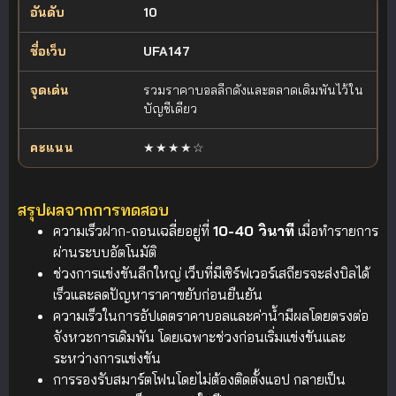
10
UFA147
รวมราคาบอลลีกดังและตลาดเดิมพันไว้ใน
บัญชีเดียว
★★★★☆
สรุปผลจากการทดสอบ
ความเร็วฝาก-ถอนเฉลี่ยอยู่ที่
10-40 วินาที
เมื่อทำรายการ
ผ่านระบบอัตโนมัติ
ช่วงการแข่งขันลีกใหญ่ เว็บที่มีเซิร์ฟเวอร์เสถียรจะส่งบิลได้
เร็วและลดปัญหาราคาขยับก่อนยืนยัน
ความเร็วในการอัปเดตราคาบอลและค่าน้ำมีผลโดยตรงต่อ
จังหวะการเดิมพัน โดยเฉพาะช่วงก่อนเริ่มแข่งขันและ
ระหว่างการแข่งขัน
การรองรับสมาร์ตโฟนโดยไม่ต้องติดตั้งแอป กลายเป็น