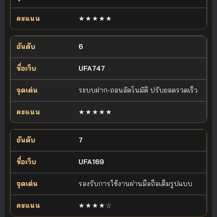
★★★★★
6
UFA747
ระบบฝาก-ถอนอัตโนมัติ ปรับยอดรวดเร็ว
★★★★★
7
UFA169
รองรับการใช้งานผ่านมือถือเต็มรูปแบบ
★★★★☆