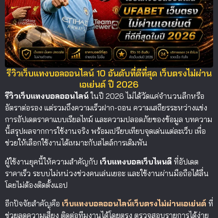
เอเย่นต์ มั่นคงปลอดภัย
จ่ายจริงทุกบิล
รีวิวเว็บแทงบอลออนไลน์ 10 อันดับที่ดีที่สุด เว็บตรงไม่ผ่าน
เอเย่นต์ ปี 2026
รีวิวเว็บแทงบอลออนไลน์
ในปี 2026 ไม่ได้วัดแค่จำนวนลีกหรือ
อัตราต่อรอง แต่รวมถึงความเร็วฝาก-ถอน ความเสถียรระหว่างแข่ง
การอัปเดตราคาแบบเรียลไทม์ และความปลอดภัยของข้อมูล บทความ
นี้สรุปผลจากการใช้งานจริง พร้อมเปรียบเทียบจุดเด่นแต่ละเว็บ เพื่อ
ช่วยให้เลือกใช้งานได้เหมาะกับสไตล์การเดิมพัน
ผู้ใช้งานยุคนี้ให้ความสำคัญกับ
เว็บแทงบอลเว็บไหนดี
ที่อัปเดต
ราคาเร็ว ระบบไม่หน่วงช่วงคนเล่นเยอะ และใช้งานผ่านมือถือได้ลื่น
โดยไม่ต้องติดตั้งแอป
อีกปัจจัยสำคัญคือ
เว็บแทงบอลออนไลน์เว็บตรงไม่ผ่านเอเย่นต์
ที่
ช่วยลดความเสี่ยง ติดต่อทีมงานได้โดยตรง ตรวจสอบรายการได้ง่าย