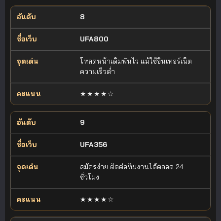
8
UFA800
โหลดหน้าเดิมพันไว แม้ใช้อินเทอร์เน็ต
ความเร็วต่ำ
★★★★☆
9
UFA356
สมัครง่าย ติดต่อทีมงานได้ตลอด 24
ชั่วโมง
★★★★☆