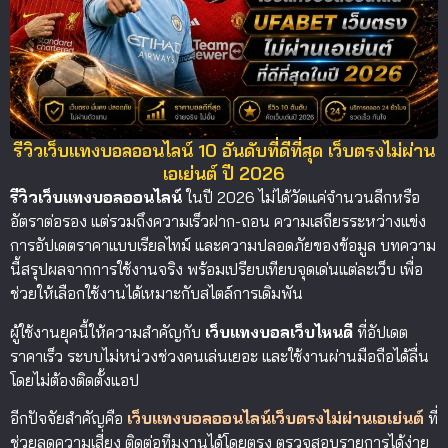
เอเย่นต์ มั่นคงปลอดภัย
จ่ายจริงทุกบิล
รีวิวเว็บแทงบอลออนไลน์ 10 อันดับที่ดีที่สุด เว็บตรงไม่ผ่าน
เอเย่นต์ ปี 2026
รีวิวเว็บแทงบอลออนไลน์
ในปี 2026 ไม่ได้วัดแค่จำนวนลีกหรือ
อัตราต่อรอง แต่รวมถึงความเร็วฝาก-ถอน ความเสถียรระหว่างแข่ง
การอัปเดตราคาแบบเรียลไทม์ และความปลอดภัยของข้อมูล บทความ
นี้สรุปผลจากการใช้งานจริง พร้อมเปรียบเทียบจุดเด่นแต่ละเว็บ เพื่อ
ช่วยให้เลือกใช้งานได้เหมาะกับสไตล์การเดิมพัน
ผู้ใช้งานยุคนี้ให้ความสำคัญกับ
เว็บแทงบอลเว็บไหนดี
ที่อัปเดต
ราคาเร็ว ระบบไม่หน่วงช่วงคนเล่นเยอะ และใช้งานผ่านมือถือได้ลื่น
โดยไม่ต้องติดตั้งแอป
อีกปัจจัยสำคัญคือ
เว็บแทงบอลออนไลน์เว็บตรงไม่ผ่านเอเย่นต์
ที่
ช่วยลดความเสี่ยง ติดต่อทีมงานได้โดยตรง ตรวจสอบรายการได้ง่าย