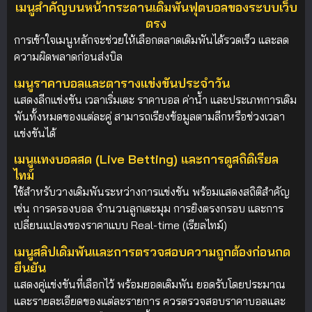
เมนูสำคัญบนหน้ากระดานเดิมพันฟุตบอลของระบบเว็บ
ตรง
การเข้าใจเมนูหลักจะช่วยให้เลือกตลาดเดิมพันได้รวดเร็ว และลด
ความผิดพลาดก่อนส่งบิล
เมนูราคาบอลและตารางแข่งขันประจำวัน
แสดงลีกแข่งขัน เวลาเริ่มเตะ ราคาบอล ค่าน้ำ และประเภทการเดิม
พันทั้งหมดของแต่ละคู่ สามารถเรียงข้อมูลตามลีกหรือช่วงเวลา
แข่งขันได้
เมนูแทงบอลสด (Live Betting) และการดูสถิติเรียล
ไทม์
ใช้สำหรับวางเดิมพันระหว่างการแข่งขัน พร้อมแสดงสถิติสำคัญ
เช่น การครองบอล จำนวนลูกเตะมุม การยิงตรงกรอบ และการ
เปลี่ยนแปลงของราคาแบบ Real-time (เรียลไทม์)
เมนูสลิปเดิมพันและการตรวจสอบความถูกต้องก่อนกด
ยืนยัน
แสดงคู่แข่งขันที่เลือกไว้ พร้อมยอดเดิมพัน ยอดรับโดยประมาณ
และรายละเอียดของแต่ละรายการ ควรตรวจสอบราคาบอลและ