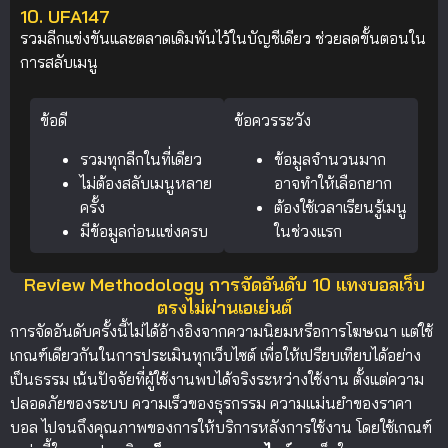
10. UFA147
รวมลีกแข่งขันและตลาดเดิมพันไว้ในบัญชีเดียว ช่วยลดขั้นตอนใน
การสลับเมนู
ข้อดี
ข้อควรระวัง
รวมทุกลีกในที่เดียว
ข้อมูลจำนวนมาก
ไม่ต้องสลับเมนูหลาย
อาจทำให้เลือกยาก
ครั้ง
ต้องใช้เวลาเรียนรู้เมนู
มีข้อมูลก่อนแข่งครบ
ในช่วงแรก
Review Methodology การจัดอันดับ 10 แทงบอลเว็บ
ตรงไม่ผ่านเอเย่นต์
การจัดอันดับครั้งนี้ไม่ได้อ้างอิงจากความนิยมหรือการโฆษณา แต่ใช้
เกณฑ์เดียวกันในการประเมินทุกเว็บไซต์ เพื่อให้เปรียบเทียบได้อย่าง
เป็นธรรม เน้นปัจจัยที่ผู้ใช้งานพบได้จริงระหว่างใช้งาน ตั้งแต่ความ
ปลอดภัยของระบบ ความเร็วของธุรกรรม ความแม่นยำของราคา
บอล ไปจนถึงคุณภาพของการให้บริการหลังการใช้งาน โดยใช้เกณฑ์