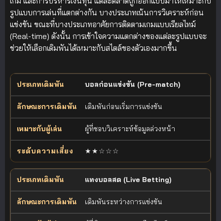
เกม และการบริหารเงินทุน แต่ละตลาดถูกออกแบบมาให้เหมาะกับ
รูปแบบการเล่นที่แตกต่างกัน บางประเภทเน้นการวิเคราะห์ก่อน
แข่งขัน ขณะที่บางประเภทอาศัยการติดตามเกมแบบเรียลไทม์
(Real-time) ดังนั้น การเข้าใจความแตกต่างของแต่ละรูปแบบจะ
ช่วยให้เลือกเดิมพันได้เหมาะกับสไตล์ของตัวเองมากขึ้น
ตารางเปรียบเทียบประเภทการเดิมพันฟุตบอล ลักษณะการเดิมพัน ผู้เล่นท
บอลก่อนแข่งขัน (Pre-match)
ประเภทเดิมพัน
ลักษณะการเดิมพัน
เหมาะกับผู้เล่น
เดิมพันก่อนเริ่มการแข่งขัน
ผู้ที่ชอบวิเคราะห์ข้อมูลล่วงหน้า
★★☆☆☆
แทงบอลสด (Live Betting)
เดิมพันระหว่างการแข่งขัน