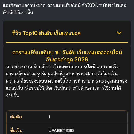
และติดตามสถานะฝาก-ถอนแบบเรียลไทม์ ทำให้ใช้งานโปร่งใสและ
เชื่อถือได้มากขึ้น
รีวิว Top10 อันดับ เว็บแทงบอล
ตารางเปรียบเทียบ 10 อันดับ เว็บแทงบอลออนไลน์
อัปเดตล่าสุด 2026
หากต้องการเปรียบเทียบ
เว็บแทงบอลออนไลน์
แบบรวดเร็ว
ตารางด้านล่างสรุปข้อมูลสำคัญจากการทดสอบจริง โดยเน้น
ความเสถียรของระบบ ความเร็วในการทำรายการ และจุดเด่นของ
แต่ละเว็บ เพื่อช่วยให้เลือกเว็บที่เหมาะกับลักษณะการใช้งานได้
ง่ายขึ้น
1
อันดับ
ชื่อเว็บ
จุดเด่นจากการทดสอบจริง
คะแนน
UFABET236