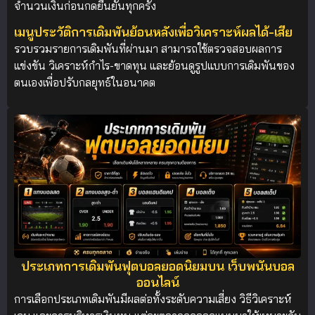
จำนวนเงินก่อนกดยืนยันทุกครั้ง
เมนูประวัติการเดิมพันย้อนหลังเพื่อวิเคราะห์ผลได้-เสีย
รวบรวมรายการเดิมพันที่ผ่านมา สามารถใช้ตรวจสอบผลการ
แข่งขัน วิเคราะห์กำไร-ขาดทุน และย้อนดูรูปแบบการเดิมพันของ
ตนเองเพื่อปรับกลยุทธ์ในอนาคต
ประเภทการเดิมพันฟุตบอลยอดนิยมบน เว็บพนันบอล
ออนไลน์
การเลือกประเภทเดิมพันมีผลต่อทั้งระดับความเสี่ยง วิธีวิเคราะห์