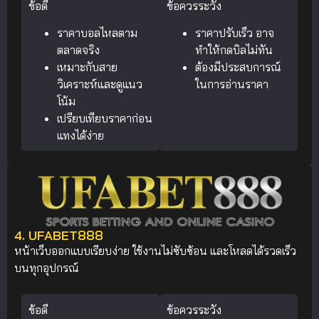
ข้อดี
ข้อควรระวัง
ราคาบอลไหลตาม
ราคาปรับเร็ว อาจ
ตลาดจริง
ทำให้กดบิลไม่ทัน
เหมาะกับสาย
ต้องมีประสบการณ์
วิเคราะห์และดูแนว
ในการอ่านราคา
โน้ม
เปรียบเทียบราคาก่อน
แทงได้ง่าย
4. UFABET888
หน้าเว็บออกแบบเรียบง่าย ใช้งานไม่ซับซ้อน และโหลดได้รวดเร็ว
บนทุกอุปกรณ์
ข้อดี
ข้อควรระวัง