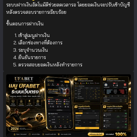
ระบบฝากเงินอัตโนมัติช่วยลดเวลารอ โดยยอดเงินจะปรับเข้าบัญชี
หลังตรวจสอบรายการเรียบร้อย
ขั้นตอนการฝากเงิน
เข้าสู่เมนูฝากเงิน
เลือกช่องทางที่ต้องการ
ระบุจำนวนเงิน
ยืนยันรายการ
ตรวจสอบยอดเงินหลังทำรายการ