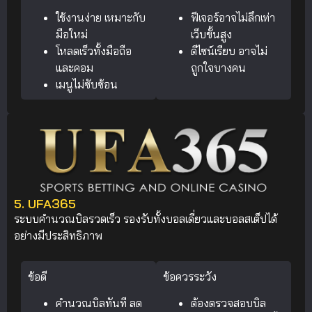
ใช้งานง่าย เหมาะกับ
ฟีเจอร์อาจไม่ลึกเท่า
มือใหม่
เว็บขั้นสูง
โหลดเร็วทั้งมือถือ
ดีไซน์เรียบ อาจไม่
และคอม
ถูกใจบางคน
เมนูไม่ซับซ้อน
5. UFA365
ระบบคำนวณบิลรวดเร็ว รองรับทั้งบอลเดี่ยวและบอลสเต็ปได้
อย่างมีประสิทธิภาพ
ข้อดี
ข้อควรระวัง
คำนวณบิลทันที ลด
ต้องตรวจสอบบิล