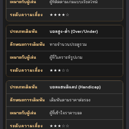
ผู้ที่ติดตามเกมแบบเรียลไทม์
★★★★☆
บอลสูง-ต่ำ (Over/Under)
ทายจำนวนประตูรวม
ผู้ที่วิเคราะห์รูปเกม
★★★☆☆
บอลแฮนดิแคป (Handicap)
เดิมพันตามราคาต่อรอง
ผู้ที่เข้าใจราคาบอล
★★★☆☆