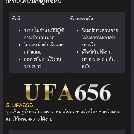
มีการแข่งขันหลายคู่พร้อมกัน
ข้อดี
ข้อควรระวัง
ระบบไม่ค้าง แม้มีผู้ใช้
ฟีเจอร์บางส่วนอาจ
งานจำนวนมาก
ไม่หลากหลายเท่า
โหลดหน้าเว็บเร็วและ
บางเว็บ
สม่ำเสมอ
ดีไซน์เน้นใช้งาน
เหมาะกับการใช้งาน
มากกว่าความทัน
ระยะยาว
สมัย
3. UFA656
จุดแข็งอยู่ที่การอัปเดตราคาบอลไหลอย่างต่อเนื่อง ช่วยติดตาม
แนวโน้มของตลาดได้ง่าย