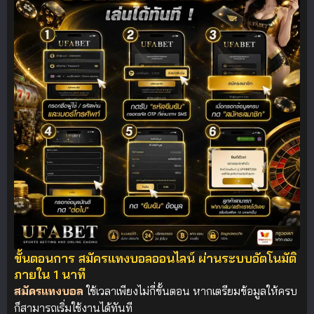
ขั้นตอนการ สมัครแทงบอลออนไลน์ ผ่านระบบอัตโนมัติ
ภายใน 1 นาที
สมัครแทงบอล
ใช้เวลาเพียงไม่กี่ขั้นตอน หากเตรียมข้อมูลให้ครบ
ก็สามารถเริ่มใช้งานได้ทันที