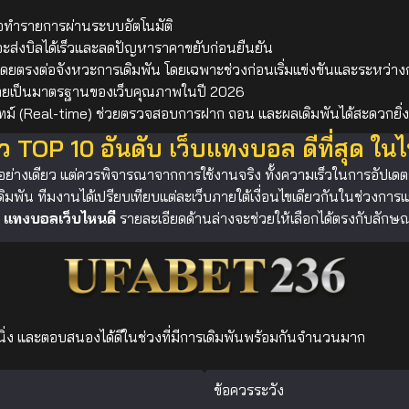
่อทำรายการผ่านระบบอัตโนมัติ
ียรจะส่งบิลได้เร็วและลดปัญหาราคาขยับก่อนยืนยัน
ยตรงต่อจังหวะการเดิมพัน โดยเฉพาะช่วงก่อนเริ่มแข่งขันและระหว่าง
กลายเป็นมาตรฐานของเว็บคุณภาพในปี 2026
ไทม์ (Real-time) ช่วยตรวจสอบการฝาก ถอน และผลเดิมพันได้สะดวกยิ่งข
วิว TOP 10 อันดับ เว็บแทงบอล ดีที่สุด ใน
งอย่างเดียว แต่ควรพิจารณาจากการใช้งานจริง ทั้งความเร็วในการอัป
ัน ทีมงานได้เปรียบเทียบแต่ละเว็บภายใต้เงื่อนไขเดียวกันในช่วงการแข่
า
แทงบอลเว็บไหนดี
รายละเอียดด้านล่างจะช่วยให้เลือกได้ตรงกับลักษ
างนิ่ง และตอบสนองได้ดีในช่วงที่มีการเดิมพันพร้อมกันจำนวนมาก
ข้อควรระวัง