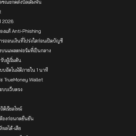
ขณะกดส่งบิลเดิมพัน
t
ปี 2026
ของแท้ Anti-Phishing
ารถอนเงินที่โปร่งใสก่อนเปิดบัญชี
ิงบนแพลตฟอร์มที่เป็นกลาง
ผู้เริ่มต้น
บอัตโนมัติภายใน 1 นาที
 และ TrueMoney Wallet
ะบบเว็บตรง
ติเรียลไทม์
้องก่อนกดยืนยัน
์ผลได้-เสีย