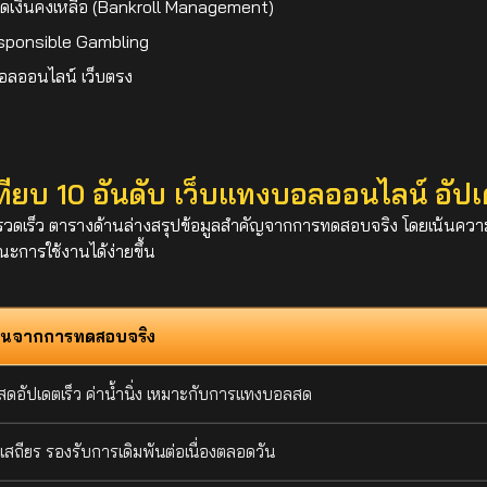
เงินคงเหลือ (Bankroll Management)
sponsible Gambling
บอลออนไลน์ เว็บตรง
ียบ 10 อันดับ เว็บแทงบอลออนไลน์ อัป
วดเร็ว ตารางด้านล่างสรุปข้อมูลสำคัญจากการทดสอบจริง โดยเน้นคว
ษณะการใช้งานได้ง่ายขึ้น
ด่นจากการทดสอบจริง
ดอัปเดตเร็ว ค่าน้ำนิ่ง เหมาะกับการแทงบอลสด
สถียร รองรับการเดิมพันต่อเนื่องตลอดวัน