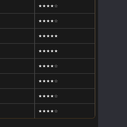
★★★★☆
★★★★☆
★★★★★
★★★★★
★★★★☆
★★★★☆
★★★★☆
★★★★☆