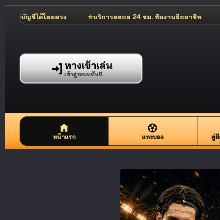
ัญชีได้โดยตรง
บริการตลอด 24 ชม. ทีมงานมืออาชีพ
ฝาก-ถอ
ทางเข้าเล่น
เข้าสู่ระบบทันที
หน้าแรก
แทงบอล
คู่
รีวิวเว็บแทงบอลออ