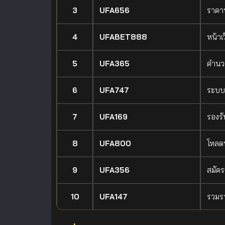
3
UFA656
ราคาบ
4
UFABET888
หน้าเ
5
UFA365
คำนว
6
UFA747
ระบบฝ
7
UFA169
รองรั
8
UFA800
โหลดห
9
UFA356
สมัคร
10
UFA147
รวมรา