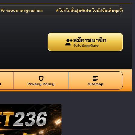
บมาตรฐานสากล
โปรโมชั่นสุดพิเศษ โบนัสจัดเต็มทุกวัน
เว็บตร
สมัครสมาชิก
รับโบนัสสุดพิเศษ
ข
Privacy Policy
Sitemap
่านเอเย่นต์ มั่นคง