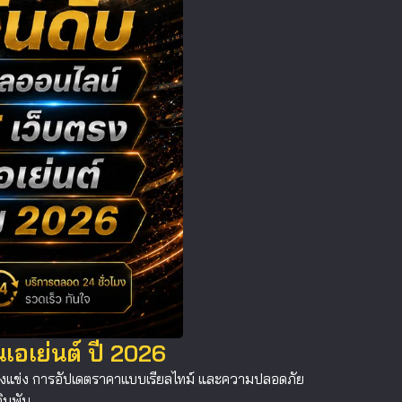
นเอเย่นต์ ปี 2026
างแข่ง การอัปเดตราคาแบบเรียลไทม์ และความปลอดภัย
ดิมพัน