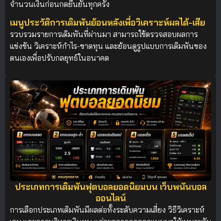
จำนวนเงินก่อนกดยืนยันทุกครั้ง
เมนูประวัติการเดิมพันย้อนหลังเพื่อวิเคราะห์ผลได้-เสีย
รวบรวมรายการเดิมพันที่ผ่านมา สามารถใช้ตรวจสอบผลการ
แข่งขัน วิเคราะห์กำไร-ขาดทุน และย้อนดูรูปแบบการเดิมพันของ
ตนเองเพื่อปรับกลยุทธ์ในอนาคต
ประเภทการเดิมพันฟุตบอลยอดนิยมบน เว็บพนันบอล
ออนไลน์
การเลือกประเภทเดิมพันมีผลต่อทั้งระดับความเสี่ยง วิธีวิเคราะห์