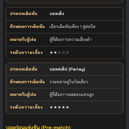
บอลเต็ง
เลือกเดิมพันเพียง 1 คู่ต่อบิล
ผู้ที่ต้องการความเสี่ยงต่ำ
★★☆☆☆
บอลสเต็ป (Parlay)
รวมหลายคู่ในบิลเดียว
ผู้ที่ต้องการผลตอบแทนสูง
★★★★★
บอลก่อนแข่งขัน (Pre-match)