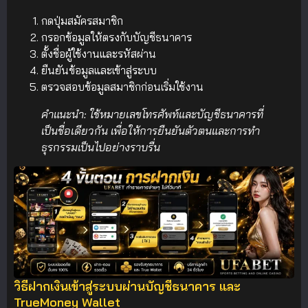
กดปุ่มสมัครสมาชิก
กรอกข้อมูลให้ตรงกับบัญชีธนาคาร
ตั้งชื่อผู้ใช้งานและรหัสผ่าน
ยืนยันข้อมูลและเข้าสู่ระบบ
ตรวจสอบข้อมูลสมาชิกก่อนเริ่มใช้งาน
คำแนะนำ: ใช้หมายเลขโทรศัพท์และบัญชีธนาคารที่
เป็นชื่อเดียวกัน เพื่อให้การยืนยันตัวตนและการทำ
ธุรกรรมเป็นไปอย่างราบรื่น
วิธีฝากเงินเข้าสู่ระบบผ่านบัญชีธนาคาร และ
TrueMoney Wallet