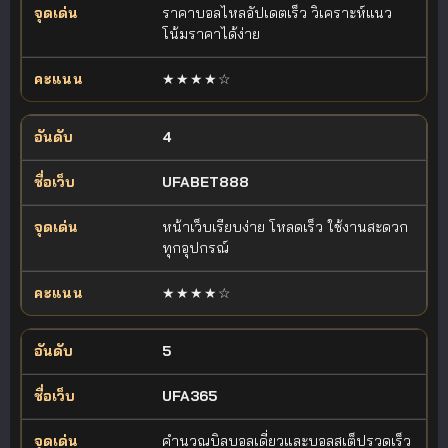
ราคาบอลไหลอัปเดตเร็ว วิเคราะห์แนว
โน้มราคาได้ง่าย
★★★★☆
4
UFABET888
หน้าเว็บเรียบง่าย โหลดเร็ว ใช้งานสะดวก
ทุกอุปกรณ์
★★★★☆
5
UFA365
คำนวณบิลบอลเดี่ยวและบอลสเต็ปรวดเร็ว