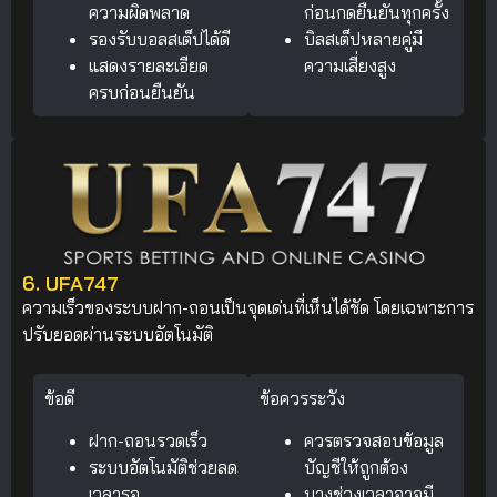
ความผิดพลาด
ก่อนกดยืนยันทุกครั้ง
รองรับบอลสเต็ปได้ดี
บิลสเต็ปหลายคู่มี
แสดงรายละเอียด
ความเสี่ยงสูง
ครบก่อนยืนยัน
6. UFA747
ความเร็วของระบบฝาก-ถอนเป็นจุดเด่นที่เห็นได้ชัด โดยเฉพาะการ
ปรับยอดผ่านระบบอัตโนมัติ
ข้อดี
ข้อควรระวัง
ฝาก-ถอนรวดเร็ว
ควรตรวจสอบข้อมูล
ระบบอัตโนมัติช่วยลด
บัญชีให้ถูกต้อง
เวลารอ
บางช่วงเวลาอาจมี