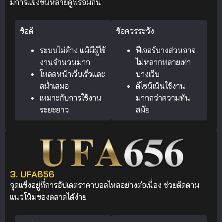
มีการแข่งขันหลายคู่พร้อมกัน
ข้อดี
ข้อควรระวัง
ระบบไม่ค้าง แม้มีผู้ใช้
ฟีเจอร์บางส่วนอาจ
งานจำนวนมาก
ไม่หลากหลายเท่า
โหลดหน้าเว็บเร็วและ
บางเว็บ
สม่ำเสมอ
ดีไซน์เน้นใช้งาน
เหมาะกับการใช้งาน
มากกว่าความทัน
ระยะยาว
สมัย
3. UFA656
จุดแข็งอยู่ที่การอัปเดตราคาบอลไหลอย่างต่อเนื่อง ช่วยติดตาม
แนวโน้มของตลาดได้ง่าย