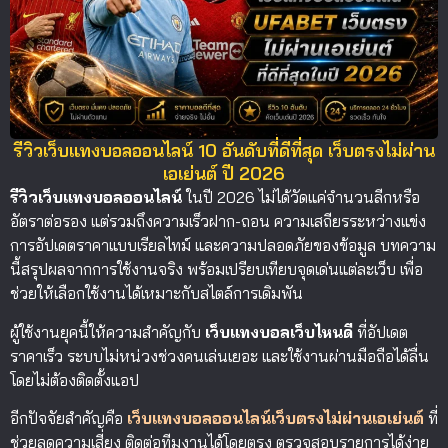
เอเย่นต์ มั่นคงปลอดภัย
จ่ายจริงทุกบิล
รีวิวเว็บแทงบอลออนไลน์ 10 อันดับที่ดีที่สุด เว็บตรงไม่ผ่าน
เอเย่นต์ ปี 2026
รีวิวเว็บแทงบอลออนไลน์
ในปี 2026 ไม่ได้วัดแค่จำนวนลีกหรือ
อัตราต่อรอง แต่รวมถึงความเร็วฝาก-ถอน ความเสถียรระหว่างแข่ง
การอัปเดตราคาแบบเรียลไทม์ และความปลอดภัยของข้อมูล บทความ
นี้สรุปผลจากการใช้งานจริง พร้อมเปรียบเทียบจุดเด่นแต่ละเว็บ เพื่อ
ช่วยให้เลือกใช้งานได้เหมาะกับสไตล์การเดิมพัน
ผู้ใช้งานยุคนี้ให้ความสำคัญกับ
เว็บแทงบอลเว็บไหนดี
ที่อัปเดต
ราคาเร็ว ระบบไม่หน่วงช่วงคนเล่นเยอะ และใช้งานผ่านมือถือได้ลื่น
โดยไม่ต้องติดตั้งแอป
อีกปัจจัยสำคัญคือ
เว็บแทงบอลออนไลน์เว็บตรงไม่ผ่านเอเย่นต์
ที่
ช่วยลดความเสี่ยง ติดต่อทีมงานได้โดยตรง ตรวจสอบรายการได้ง่าย