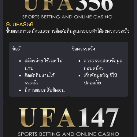
9. UFA356
ขั้นตอนการสมัครและการติดต่อทีมดูแลระบบทำได้สะดวกรวดเร็ว
ข้อดี
ข้อควรระวัง
สมัครง่าย ใช้เวลาไม่
ควรตรวจสอบข้อมูล
นาน
ก่อนสมัคร
ติดต่อทีมงานได้
เก็บข้อมูลบัญชีให้
รวดเร็ว
ปลอดภัย
มีการตอบกลับชัดเจน