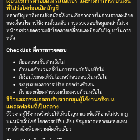
เงื่อนไขการทำยอดเทิร์นโอเวอร์ และกติกาการถอนเงิน
ที่โปร่งใสก่อนเปิดบัญชี
หลายปัญหาที่พบหลังสมัครใช้งานเกิดจากการไม่อ่านรายละเอียด
ของเงื่อนไขการใช้งานตั้งแต่ต้น การตรวจสอบข้อมูลเหล่านี้ล่วง
หน้าจะช่วยลดความเข้าใจคลาดเคลื่อนและป้องกันปัญหาในภาย
หลัง
Checklist ที่ควรตรวจสอบ
มียอดถอนขั้นต่ำหรือไม่
กำหนดจำนวนครั้งในการถอนต่อวันหรือไม่
มีเงื่อนไขยอดเทิร์นโอเวอร์ก่อนถอนเงินหรือไม่
ระบุระยะเวลาการปรับยอดอย่างชัดเจน
มีรายละเอียดค่าธรรมเนียมครบถ้วนหรือไม่
รีวิวและกระแสตอบรับจากกลุ่มผู้ใช้งานจริงบน
แพลตฟอร์มที่เป็นกลาง
รีวิวจากผู้ใช้งานจริงช่วยให้เห็นปัญหาและข้อดีที่อาจไม่ปรากฏ
บนหน้าเว็บไซต์ โดยควรเปรียบเทียบข้อมูลจากหลายแหล่งแทน
การอ้างอิงเพียงความคิดเห็นเดียว