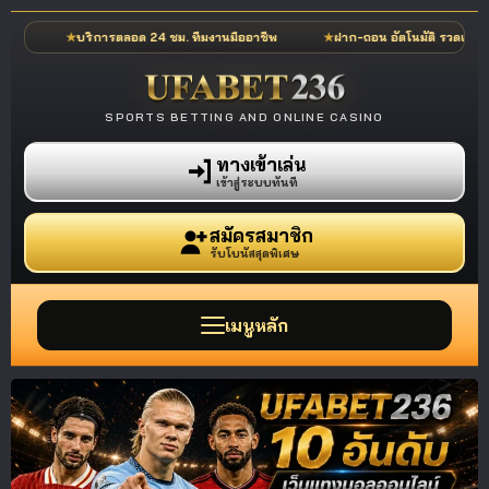
บริการตลอด 24 ชม. ทีมงานมืออาชีพ
ฝาก-ถอน อัตโนมัติ รวดเร็วภายในไม่กี่วิน
SPORTS BETTING AND ONLINE CASINO
ทางเข้าเล่น
เข้าสู่ระบบทันที
สมัครสมาชิก
รับโบนัสสุดพิเศษ
เมนูหลัก
รีวิวเว็บแทงบอลออนไลน์
10 อันดับ เว็บตรงไม่ผ่าน