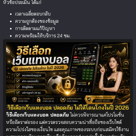
หัวข้อประเมิน ได้แก่
เวลาเฉลี่ยตอบกลับ
ความถูกต้องของข้อมูล
การติดตามแก้ปัญหา
ความพร้อมให้บริการ 24 ชม.
วิธีเลือกเว็บแทงบอล ปลอดภัย ไม่ให้โดนโกงในปี 2026
วิธีเลือกเว็บแทงบอล ปลอดภัย
ไม่ควรพิจารณาแค่โปรโมชั่น
หรืออัตราต่อรอง แต่ควรตรวจสอบความน่าเชื่อถือของเว็บไซต์
ความโปร่งใสของเงื่อนไข และคุณภาพของระบบก่อนสมัครใช้งาน