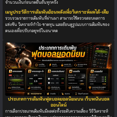
จำนวนเงินก่อนกดยืนยันทุกครั้ง
เมนูประวัติการเดิมพันย้อนหลังเพื่อวิเคราะห์ผลได้-เสีย
รวบรวมรายการเดิมพันที่ผ่านมา สามารถใช้ตรวจสอบผลการ
แข่งขัน วิเคราะห์กำไร-ขาดทุน และย้อนดูรูปแบบการเดิมพันของ
ตนเองเพื่อปรับกลยุทธ์ในอนาคต
ประเภทการเดิมพันฟุตบอลยอดนิยมบน เว็บพนันบอล
ออนไลน์
การเลือกประเภทเดิมพันมีผลต่อทั้งระดับความเสี่ยง วิธีวิเคราะห์