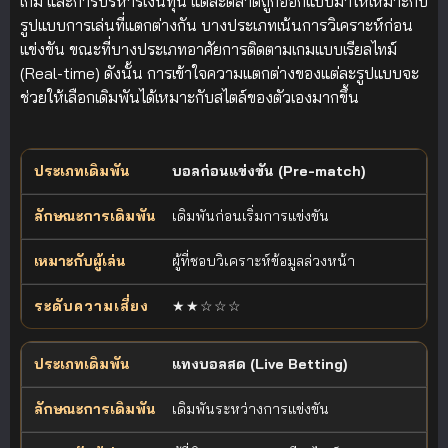
เกม และการบริหารเงินทุน แต่ละตลาดถูกออกแบบมาให้เหมาะกับ
รูปแบบการเล่นที่แตกต่างกัน บางประเภทเน้นการวิเคราะห์ก่อน
แข่งขัน ขณะที่บางประเภทอาศัยการติดตามเกมแบบเรียลไทม์
(Real-time) ดังนั้น การเข้าใจความแตกต่างของแต่ละรูปแบบจะ
ช่วยให้เลือกเดิมพันได้เหมาะกับสไตล์ของตัวเองมากขึ้น
ตารางเปรียบเทียบประเภทการเดิมพันฟุตบอล ลักษณะการเดิมพัน ผู้เล่นท
บอลก่อนแข่งขัน (Pre-match)
ประเภทเดิมพัน
ลักษณะการเดิมพัน
เหมาะกับผู้เล่น
เดิมพันก่อนเริ่มการแข่งขัน
ผู้ที่ชอบวิเคราะห์ข้อมูลล่วงหน้า
★★☆☆☆
แทงบอลสด (Live Betting)
เดิมพันระหว่างการแข่งขัน