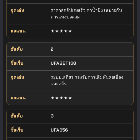
ราคาสดอัปเดตเร็ว ค่าน้ำนิ่ง เหมาะกับ
การแทงบอลสด
★★★★★
2
UFABET168
ระบบเสถียร รองรับการเดิมพันต่อเนื่อง
ตลอดวัน
★★★★★
3
UFA656