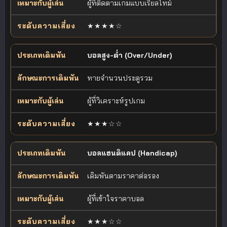
ผู้ที่ติดตามเกมแบบเรียลไทม์
★★★★☆
บอลสูง-ต่ำ (Over/Under)
ทายจำนวนประตูรวม
ผู้ที่วิเคราะห์รูปเกม
★★★☆☆
บอลแฮนดิแคป (Handicap)
เดิมพันตามราคาต่อรอง
ผู้ที่เข้าใจราคาบอล
★★★☆☆