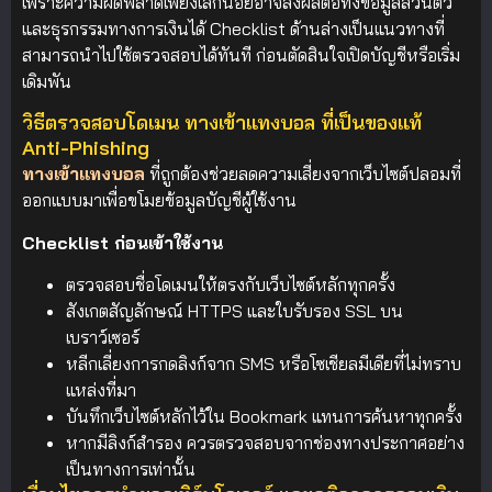
เพราะความผิดพลาดเพียงเล็กน้อยอาจส่งผลต่อทั้งข้อมูลส่วนตัว
และธุรกรรมทางการเงินได้ Checklist ด้านล่างเป็นแนวทางที่
สามารถนำไปใช้ตรวจสอบได้ทันที ก่อนตัดสินใจเปิดบัญชีหรือเริ่ม
เดิมพัน
วิธีตรวจสอบโดเมน ทางเข้าแทงบอล ที่เป็นของแท้
Anti-Phishing
ทางเข้าแทงบอล
ที่ถูกต้องช่วยลดความเสี่ยงจากเว็บไซต์ปลอมที่
ออกแบบมาเพื่อขโมยข้อมูลบัญชีผู้ใช้งาน
Checklist ก่อนเข้าใช้งาน
ตรวจสอบชื่อโดเมนให้ตรงกับเว็บไซต์หลักทุกครั้ง
สังเกตสัญลักษณ์ HTTPS และใบรับรอง SSL บน
เบราว์เซอร์
หลีกเลี่ยงการกดลิงก์จาก SMS หรือโซเชียลมีเดียที่ไม่ทราบ
แหล่งที่มา
บันทึกเว็บไซต์หลักไว้ใน Bookmark แทนการค้นหาทุกครั้ง
หากมีลิงก์สำรอง ควรตรวจสอบจากช่องทางประกาศอย่าง
เป็นทางการเท่านั้น