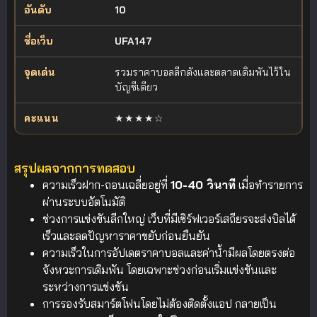
10
UFA147
รวมราคาบอลลีกดังและตลาดเดิมพันไว้ใน
บัญชีเดียว
★★★★☆
สรุปผลจากการทดสอบ
ความเร็วฝาก-ถอนเฉลี่ยอยู่ที่
10-40 วินาที
เมื่อทำรายการ
ผ่านระบบอัตโนมัติ
ช่วงการแข่งขันลีกใหญ่ เว็บที่มีเซิร์ฟเวอร์เสถียรจะส่งบิลได้
เร็วและลดปัญหาราคาขยับก่อนยืนยัน
ความเร็วในการอัปเดตราคาบอลและค่าน้ำมีผลโดยตรงต่อ
จังหวะการเดิมพัน โดยเฉพาะช่วงก่อนเริ่มแข่งขันและ
ระหว่างการแข่งขัน
การรองรับสมาร์ตโฟนโดยไม่ต้องติดตั้งแอป กลายเป็น