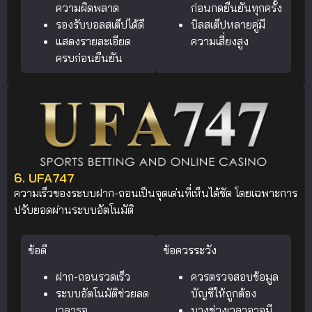
ความผิดพลาด
ก่อนกดยืนยันทุกครั้ง
รองรับบอลสเต็ปได้ดี
บิลสเต็ปหลายคู่มี
แสดงรายละเอียด
ความเสี่ยงสูง
ครบก่อนยืนยัน
6. UFA747
ความเร็วของระบบฝาก-ถอนเป็นจุดเด่นที่เห็นได้ชัด โดยเฉพาะการ
ปรับยอดผ่านระบบอัตโนมัติ
ข้อดี
ข้อควรระวัง
ฝาก-ถอนรวดเร็ว
ควรตรวจสอบข้อมูล
ระบบอัตโนมัติช่วยลด
บัญชีให้ถูกต้อง
เวลารอ
บางช่วงเวลาอาจมี