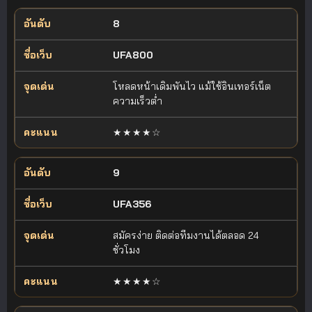
8
UFA800
โหลดหน้าเดิมพันไว แม้ใช้อินเทอร์เน็ต
ความเร็วต่ำ
★★★★☆
9
UFA356
สมัครง่าย ติดต่อทีมงานได้ตลอด 24
ชั่วโมง
★★★★☆