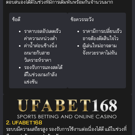
ตอบสนองได้ดีในช่วงที่มีการเดิมพันพร้อมกันจำนวนมาก
ข้อดี
ข้อควรระวัง
ราคาบอลอัปเดตเร็ว
ราคามีการเปลี่ยนเร็ว
ค่าความหน่วงต่ำ
อาจต้องตัดสินใจไว
ค่าน้ำค่อนข้างนิ่ง
ผู้เล่นใหม่อาจตาม
เหมาะกับสาย
จังหวะราคาไม่ทัน
วิเคราะห์ราคา
รองรับการแทงสดได้
ดีในช่วงเกมกำลัง
แข่งขัน
2. UFABET168
ระบบมีความเสถียรสูง รองรับการใช้งานต่อเนื่องได้ดี แม้ในช่วงที่