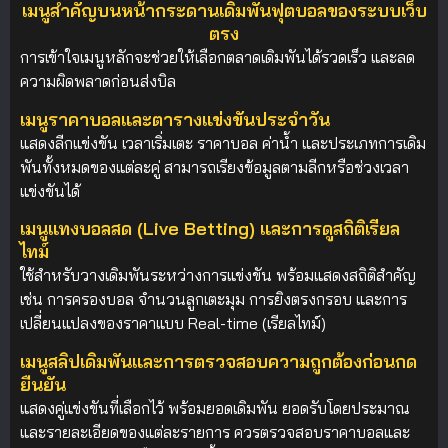
เมนูสำคัญบนหน้ากระดานเดิมพันฟุตบอลของระบบเว็บ
ตรง
การเข้าใจเมนูหลักจะช่วยให้เลือกตลาดเดิมพันได้รวดเร็ว และลด
ความผิดพลาดก่อนส่งบิล
เมนูราคาบอลและตารางแข่งขันประจำวัน
แสดงลีกแข่งขัน เวลาเริ่มเตะ ราคาบอล ค่าน้ำ และประเภทการเดิม
พันทั้งหมดของแต่ละคู่ สามารถเรียงข้อมูลตามลีกหรือช่วงเวลา
แข่งขันได้
เมนูแทงบอลสด (Live Betting) และการดูสถิติเรียล
ไทม์
ใช้สำหรับวางเดิมพันระหว่างการแข่งขัน พร้อมแสดงสถิติสำคัญ
เช่น การครองบอล จำนวนลูกเตะมุม การยิงตรงกรอบ และการ
เปลี่ยนแปลงของราคาแบบ Real-time (เรียลไทม์)
เมนูสลิปเดิมพันและการตรวจสอบความถูกต้องก่อนกด
ยืนยัน
แสดงคู่แข่งขันที่เลือกไว้ พร้อมยอดเดิมพัน ยอดรับโดยประมาณ
และรายละเอียดของแต่ละรายการ ควรตรวจสอบราคาบอลและ