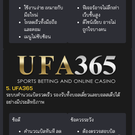
ใช้งานง่าย เหมาะกับ
ฟีเจอร์อาจไม่ลึกเท่า
มือใหม่
เว็บขั้นสูง
โหลดเร็วทั้งมือถือ
ดีไซน์เรียบ อาจไม่
และคอม
ถูกใจบางคน
เมนูไม่ซับซ้อน
5. UFA365
ระบบคำนวณบิลรวดเร็ว รองรับทั้งบอลเดี่ยวและบอลสเต็ปได้
อย่างมีประสิทธิภาพ
ข้อดี
ข้อควรระวัง
คำนวณบิลทันที ลด
ต้องตรวจสอบบิล