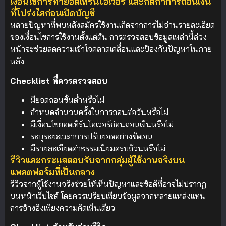
เงื่อนไขการทำยอดเทิร์นโอเวอร์ และกติกาการถอนเงิน
ที่โปร่งใสก่อนเปิดบัญชี
หลายปัญหาที่พบหลังสมัครใช้งานเกิดจากการไม่อ่านรายละเอียด
ของเงื่อนไขการใช้งานตั้งแต่ต้น การตรวจสอบข้อมูลเหล่านี้ล่วง
หน้าจะช่วยลดความเข้าใจคลาดเคลื่อนและป้องกันปัญหาในภาย
หลัง
Checklist ที่ควรตรวจสอบ
มียอดถอนขั้นต่ำหรือไม่
กำหนดจำนวนครั้งในการถอนต่อวันหรือไม่
มีเงื่อนไขยอดเทิร์นโอเวอร์ก่อนถอนเงินหรือไม่
ระบุระยะเวลาการปรับยอดอย่างชัดเจน
มีรายละเอียดค่าธรรมเนียมครบถ้วนหรือไม่
รีวิวและกระแสตอบรับจากกลุ่มผู้ใช้งานจริงบน
แพลตฟอร์มที่เป็นกลาง
รีวิวจากผู้ใช้งานจริงช่วยให้เห็นปัญหาและข้อดีที่อาจไม่ปรากฏ
บนหน้าเว็บไซต์ โดยควรเปรียบเทียบข้อมูลจากหลายแหล่งแทน
การอ้างอิงเพียงความคิดเห็นเดียว