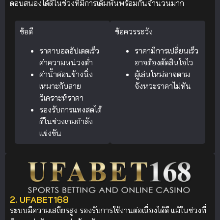
ตอบสนองได้ดีในช่วงที่มีการเดิมพันพร้อมกันจำนวนมาก
ข้อดี
ข้อควรระวัง
ราคาบอลอัปเดตเร็ว
ราคามีการเปลี่ยนเร็ว
ค่าความหน่วงต่ำ
อาจต้องตัดสินใจไว
ค่าน้ำค่อนข้างนิ่ง
ผู้เล่นใหม่อาจตาม
เหมาะกับสาย
จังหวะราคาไม่ทัน
วิเคราะห์ราคา
รองรับการแทงสดได้
ดีในช่วงเกมกำลัง
แข่งขัน
2. UFABET168
ระบบมีความเสถียรสูง รองรับการใช้งานต่อเนื่องได้ดี แม้ในช่วงที่