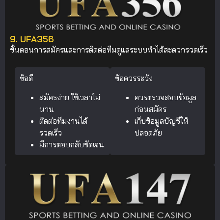
9. UFA356
ขั้นตอนการสมัครและการติดต่อทีมดูแลระบบทำได้สะดวกรวดเร็ว
ข้อดี
ข้อควรระวัง
สมัครง่าย ใช้เวลาไม่
ควรตรวจสอบข้อมูล
นาน
ก่อนสมัคร
ติดต่อทีมงานได้
เก็บข้อมูลบัญชีให้
รวดเร็ว
ปลอดภัย
มีการตอบกลับชัดเจน