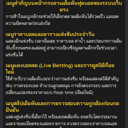
เมนูสำคัญบนหน้ากระดานเดิมพันฟุตบอลของระบบเว็บ
ตรง
การเข้าใจเมนูหลักจะช่วยให้เลือกตลาดเดิมพันได้รวดเร็ว และลด
ความผิดพลาดก่อนส่งบิล
เมนูราคาบอลและตารางแข่งขันประจำวัน
แสดงลีกแข่งขัน เวลาเริ่มเตะ ราคาบอล ค่าน้ำ และประเภทการเดิม
พันทั้งหมดของแต่ละคู่ สามารถเรียงข้อมูลตามลีกหรือช่วงเวลา
แข่งขันได้
เมนูแทงบอลสด (Live Betting) และการดูสถิติเรียล
ไทม์
ใช้สำหรับวางเดิมพันระหว่างการแข่งขัน พร้อมแสดงสถิติสำคัญ
เช่น การครองบอล จำนวนลูกเตะมุม การยิงตรงกรอบ และการ
เปลี่ยนแปลงของราคาแบบ Real-time (เรียลไทม์)
เมนูสลิปเดิมพันและการตรวจสอบความถูกต้องก่อนกด
ยืนยัน
แสดงคู่แข่งขันที่เลือกไว้ พร้อมยอดเดิมพัน ยอดรับโดยประมาณ
และรายละเอียดของแต่ละรายการ ควรตรวจสอบราคาบอลและ