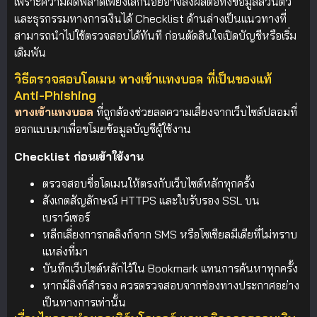
เพราะความผิดพลาดเพียงเล็กน้อยอาจส่งผลต่อทั้งข้อมูลส่วนตัว
และธุรกรรมทางการเงินได้ Checklist ด้านล่างเป็นแนวทางที่
สามารถนำไปใช้ตรวจสอบได้ทันที ก่อนตัดสินใจเปิดบัญชีหรือเริ่ม
เดิมพัน
วิธีตรวจสอบโดเมน ทางเข้าแทงบอล ที่เป็นของแท้
Anti-Phishing
ทางเข้าแทงบอล
ที่ถูกต้องช่วยลดความเสี่ยงจากเว็บไซต์ปลอมที่
ออกแบบมาเพื่อขโมยข้อมูลบัญชีผู้ใช้งาน
Checklist ก่อนเข้าใช้งาน
ตรวจสอบชื่อโดเมนให้ตรงกับเว็บไซต์หลักทุกครั้ง
สังเกตสัญลักษณ์ HTTPS และใบรับรอง SSL บน
เบราว์เซอร์
หลีกเลี่ยงการกดลิงก์จาก SMS หรือโซเชียลมีเดียที่ไม่ทราบ
แหล่งที่มา
บันทึกเว็บไซต์หลักไว้ใน Bookmark แทนการค้นหาทุกครั้ง
หากมีลิงก์สำรอง ควรตรวจสอบจากช่องทางประกาศอย่าง
เป็นทางการเท่านั้น