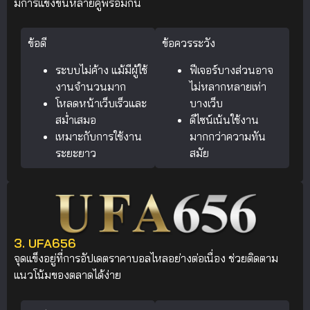
มีการแข่งขันหลายคู่พร้อมกัน
ข้อดี
ข้อควรระวัง
ระบบไม่ค้าง แม้มีผู้ใช้
ฟีเจอร์บางส่วนอาจ
งานจำนวนมาก
ไม่หลากหลายเท่า
โหลดหน้าเว็บเร็วและ
บางเว็บ
สม่ำเสมอ
ดีไซน์เน้นใช้งาน
เหมาะกับการใช้งาน
มากกว่าความทัน
ระยะยาว
สมัย
3. UFA656
จุดแข็งอยู่ที่การอัปเดตราคาบอลไหลอย่างต่อเนื่อง ช่วยติดตาม
แนวโน้มของตลาดได้ง่าย