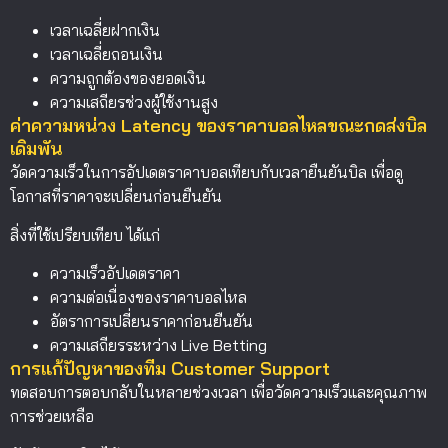
เวลาเฉลี่ยฝากเงิน
เวลาเฉลี่ยถอนเงิน
ความถูกต้องของยอดเงิน
ความเสถียรช่วงผู้ใช้งานสูง
ค่าความหน่วง Latency ของราคาบอลไหลขณะกดส่งบิล
เดิมพัน
วัดความเร็วในการอัปเดตราคาบอลเทียบกับเวลายืนยันบิล เพื่อดู
โอกาสที่ราคาจะเปลี่ยนก่อนยืนยัน
สิ่งที่ใช้เปรียบเทียบ ได้แก่
ความเร็วอัปเดตราคา
ความต่อเนื่องของราคาบอลไหล
อัตราการเปลี่ยนราคาก่อนยืนยัน
ความเสถียรระหว่าง Live Betting
การแก้ปัญหาของทีม Customer Support
ทดสอบการตอบกลับในหลายช่วงเวลา เพื่อวัดความเร็วและคุณภาพ
การช่วยเหลือ