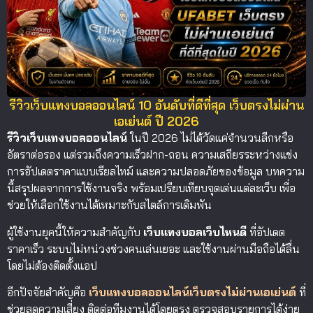
เอเย่นต์ มั่นคงปลอดภัย
จ่ายจริงทุกบิล
รีวิวเว็บแทงบอลออนไลน์ 10 อันดับที่ดีที่สุด เว็บตรงไม่ผ่าน
เอเย่นต์ ปี 2026
รีวิวเว็บแทงบอลออนไลน์
ในปี 2026 ไม่ได้วัดแค่จำนวนลีกหรือ
อัตราต่อรอง แต่รวมถึงความเร็วฝาก-ถอน ความเสถียรระหว่างแข่ง
การอัปเดตราคาแบบเรียลไทม์ และความปลอดภัยของข้อมูล บทความ
นี้สรุปผลจากการใช้งานจริง พร้อมเปรียบเทียบจุดเด่นแต่ละเว็บ เพื่อ
ช่วยให้เลือกใช้งานได้เหมาะกับสไตล์การเดิมพัน
ผู้ใช้งานยุคนี้ให้ความสำคัญกับ
เว็บแทงบอลเว็บไหนดี
ที่อัปเดต
ราคาเร็ว ระบบไม่หน่วงช่วงคนเล่นเยอะ และใช้งานผ่านมือถือได้ลื่น
โดยไม่ต้องติดตั้งแอป
อีกปัจจัยสำคัญคือ
เว็บแทงบอลออนไลน์เว็บตรงไม่ผ่านเอเย่นต์
ที่
ช่วยลดความเสี่ยง ติดต่อทีมงานได้โดยตรง ตรวจสอบรายการได้ง่าย