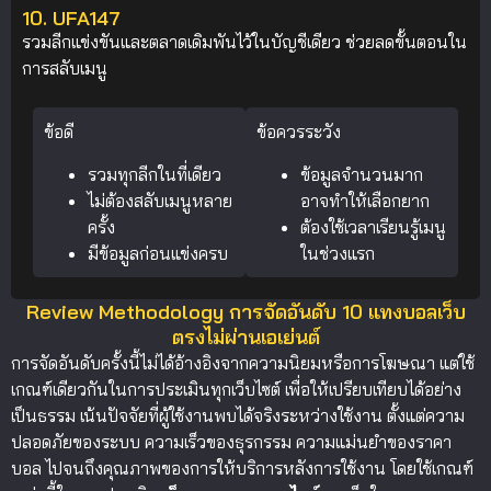
10. UFA147
รวมลีกแข่งขันและตลาดเดิมพันไว้ในบัญชีเดียว ช่วยลดขั้นตอนใน
การสลับเมนู
ข้อดี
ข้อควรระวัง
รวมทุกลีกในที่เดียว
ข้อมูลจำนวนมาก
ไม่ต้องสลับเมนูหลาย
อาจทำให้เลือกยาก
ครั้ง
ต้องใช้เวลาเรียนรู้เมนู
มีข้อมูลก่อนแข่งครบ
ในช่วงแรก
Review Methodology การจัดอันดับ 10 แทงบอลเว็บ
ตรงไม่ผ่านเอเย่นต์
การจัดอันดับครั้งนี้ไม่ได้อ้างอิงจากความนิยมหรือการโฆษณา แต่ใช้
เกณฑ์เดียวกันในการประเมินทุกเว็บไซต์ เพื่อให้เปรียบเทียบได้อย่าง
เป็นธรรม เน้นปัจจัยที่ผู้ใช้งานพบได้จริงระหว่างใช้งาน ตั้งแต่ความ
ปลอดภัยของระบบ ความเร็วของธุรกรรม ความแม่นยำของราคา
บอล ไปจนถึงคุณภาพของการให้บริการหลังการใช้งาน โดยใช้เกณฑ์