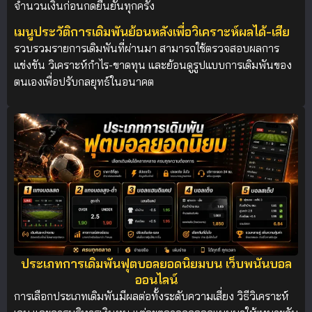
จำนวนเงินก่อนกดยืนยันทุกครั้ง
เมนูประวัติการเดิมพันย้อนหลังเพื่อวิเคราะห์ผลได้-เสีย
รวบรวมรายการเดิมพันที่ผ่านมา สามารถใช้ตรวจสอบผลการ
แข่งขัน วิเคราะห์กำไร-ขาดทุน และย้อนดูรูปแบบการเดิมพันของ
ตนเองเพื่อปรับกลยุทธ์ในอนาคต
ประเภทการเดิมพันฟุตบอลยอดนิยมบน เว็บพนันบอล
ออนไลน์
การเลือกประเภทเดิมพันมีผลต่อทั้งระดับความเสี่ยง วิธีวิเคราะห์