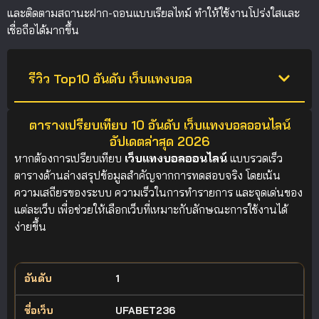
และติดตามสถานะฝาก-ถอนแบบเรียลไทม์ ทำให้ใช้งานโปร่งใสและ
เชื่อถือได้มากขึ้น
รีวิว Top10 อันดับ เว็บแทงบอล
ตารางเปรียบเทียบ 10 อันดับ เว็บแทงบอลออนไลน์
อัปเดตล่าสุด 2026
หากต้องการเปรียบเทียบ
เว็บแทงบอลออนไลน์
แบบรวดเร็ว
ตารางด้านล่างสรุปข้อมูลสำคัญจากการทดสอบจริง โดยเน้น
ความเสถียรของระบบ ความเร็วในการทำรายการ และจุดเด่นของ
แต่ละเว็บ เพื่อช่วยให้เลือกเว็บที่เหมาะกับลักษณะการใช้งานได้
ง่ายขึ้น
1
อันดับ
ชื่อเว็บ
จุดเด่นจากการทดสอบจริง
คะแนน
UFABET236