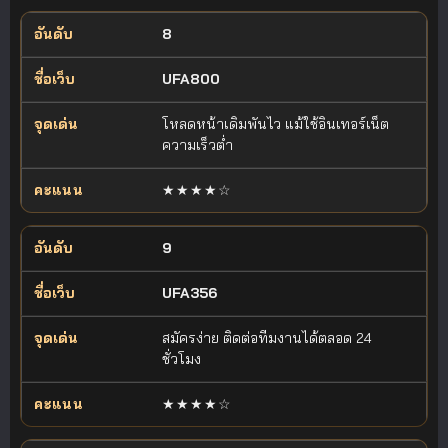
8
UFA800
โหลดหน้าเดิมพันไว แม้ใช้อินเทอร์เน็ต
ความเร็วต่ำ
★★★★☆
9
UFA356
สมัครง่าย ติดต่อทีมงานได้ตลอด 24
ชั่วโมง
★★★★☆