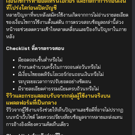
เงื่อนไขการทำยอดเทิร์นโอเวอร์ และกติกาการถอนเงิน
ที่โปร่งใสก่อนเปิดบัญชี
หลายปัญหาที่พบหลังสมัครใช้งานเกิดจากการไม่อ่านรายละเอียด
ของเงื่อนไขการใช้งานตั้งแต่ต้น การตรวจสอบข้อมูลเหล่านี้ล่วง
หน้าจะช่วยลดความเข้าใจคลาดเคลื่อนและป้องกันปัญหาในภาย
หลัง
Checklist ที่ควรตรวจสอบ
มียอดถอนขั้นต่ำหรือไม่
กำหนดจำนวนครั้งในการถอนต่อวันหรือไม่
มีเงื่อนไขยอดเทิร์นโอเวอร์ก่อนถอนเงินหรือไม่
ระบุระยะเวลาการปรับยอดอย่างชัดเจน
มีรายละเอียดค่าธรรมเนียมครบถ้วนหรือไม่
รีวิวและกระแสตอบรับจากกลุ่มผู้ใช้งานจริงบน
แพลตฟอร์มที่เป็นกลาง
รีวิวจากผู้ใช้งานจริงช่วยให้เห็นปัญหาและข้อดีที่อาจไม่ปรากฏ
บนหน้าเว็บไซต์ โดยควรเปรียบเทียบข้อมูลจากหลายแหล่งแทน
การอ้างอิงเพียงความคิดเห็นเดียว