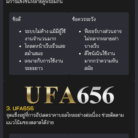
มีการแข่งขันหลายคู่พร้อมกัน
ข้อดี
ข้อควรระวัง
ระบบไม่ค้าง แม้มีผู้ใช้
ฟีเจอร์บางส่วนอาจ
งานจำนวนมาก
ไม่หลากหลายเท่า
โหลดหน้าเว็บเร็วและ
บางเว็บ
สม่ำเสมอ
ดีไซน์เน้นใช้งาน
เหมาะกับการใช้งาน
มากกว่าความทัน
ระยะยาว
สมัย
3. UFA656
จุดแข็งอยู่ที่การอัปเดตราคาบอลไหลอย่างต่อเนื่อง ช่วยติดตาม
แนวโน้มของตลาดได้ง่าย