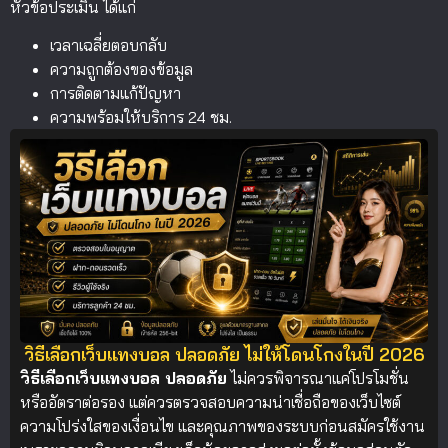
หัวข้อประเมิน ได้แก่
เวลาเฉลี่ยตอบกลับ
ความถูกต้องของข้อมูล
การติดตามแก้ปัญหา
ความพร้อมให้บริการ 24 ชม.
วิธีเลือกเว็บแทงบอล ปลอดภัย ไม่ให้โดนโกงในปี 2026
วิธีเลือกเว็บแทงบอล ปลอดภัย
ไม่ควรพิจารณาแค่โปรโมชั่น
หรืออัตราต่อรอง แต่ควรตรวจสอบความน่าเชื่อถือของเว็บไซต์
ความโปร่งใสของเงื่อนไข และคุณภาพของระบบก่อนสมัครใช้งาน