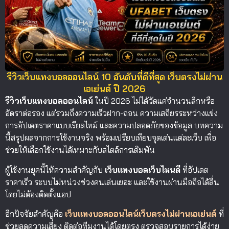
เอเย่นต์ มั่นคงปลอดภัย
จ่ายจริงทุกบิล
รีวิวเว็บแทงบอลออนไลน์ 10 อันดับที่ดีที่สุด เว็บตรงไม่ผ่าน
เอเย่นต์ ปี 2026
รีวิวเว็บแทงบอลออนไลน์
ในปี 2026 ไม่ได้วัดแค่จำนวนลีกหรือ
อัตราต่อรอง แต่รวมถึงความเร็วฝาก-ถอน ความเสถียรระหว่างแข่ง
การอัปเดตราคาแบบเรียลไทม์ และความปลอดภัยของข้อมูล บทความ
นี้สรุปผลจากการใช้งานจริง พร้อมเปรียบเทียบจุดเด่นแต่ละเว็บ เพื่อ
ช่วยให้เลือกใช้งานได้เหมาะกับสไตล์การเดิมพัน
ผู้ใช้งานยุคนี้ให้ความสำคัญกับ
เว็บแทงบอลเว็บไหนดี
ที่อัปเดต
ราคาเร็ว ระบบไม่หน่วงช่วงคนเล่นเยอะ และใช้งานผ่านมือถือได้ลื่น
โดยไม่ต้องติดตั้งแอป
อีกปัจจัยสำคัญคือ
เว็บแทงบอลออนไลน์เว็บตรงไม่ผ่านเอเย่นต์
ที่
ช่วยลดความเสี่ยง ติดต่อทีมงานได้โดยตรง ตรวจสอบรายการได้ง่าย