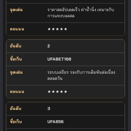
ราคาสดอัปเดตเร็ว ค่าน้ำนิ่ง เหมาะกับ
การแทงบอลสด
★★★★★
2
UFABET168
ระบบเสถียร รองรับการเดิมพันต่อเนื่อง
ตลอดวัน
★★★★★
3
UFA656