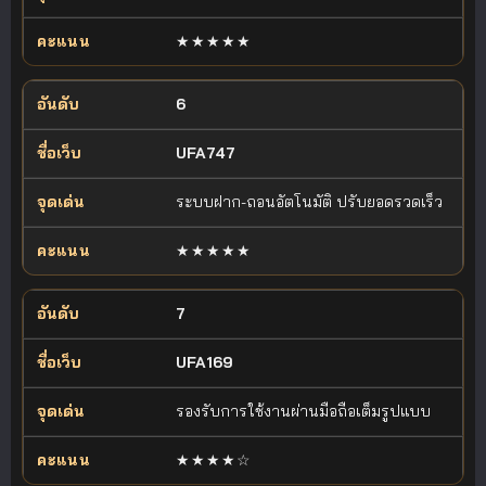
★★★★★
6
UFA747
ระบบฝาก-ถอนอัตโนมัติ ปรับยอดรวดเร็ว
★★★★★
7
UFA169
รองรับการใช้งานผ่านมือถือเต็มรูปแบบ
★★★★☆