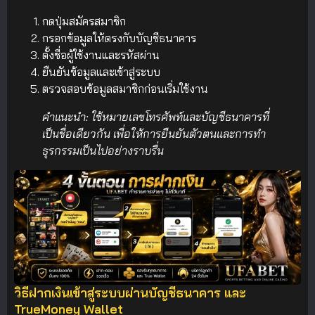
กดปุ่มสมัครสมาชิก
กรอกข้อมูลให้ตรงกับบัญชีธนาคาร
ตั้งชื่อผู้ใช้งานและรหัสผ่าน
ยืนยันข้อมูลและเข้าสู่ระบบ
ตรวจสอบข้อมูลสมาชิกก่อนเริ่มใช้งาน
คำแนะนำ: ใช้หมายเลขโทรศัพท์และบัญชีธนาคารที่
เป็นชื่อเดียวกัน เพื่อให้การยืนยันตัวตนและการทำ
ธุรกรรมเป็นไปอย่างราบรื่น
วิธีฝากเงินเข้าสู่ระบบผ่านบัญชีธนาคาร และ
TrueMoney Wallet