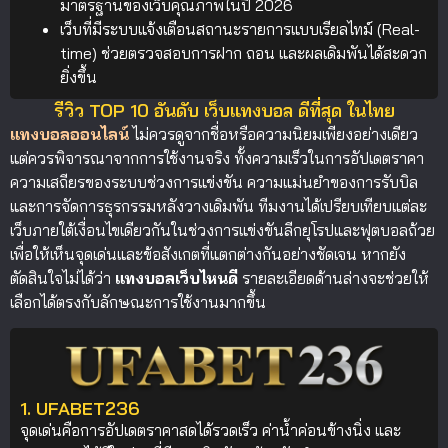
มาตรฐานของเว็บคุณภาพในปี 2026
เว็บที่มีระบบแจ้งเตือนสถานะรายการแบบเรียลไทม์ (Real-
time) ช่วยตรวจสอบการฝาก ถอน และผลเดิมพันได้สะดวก
ยิ่งขึ้น
รีวิว TOP 10 อันดับ เว็บแทงบอล ดีที่สุด ในไทย
แทงบอลออนไลน์
ไม่ควรดูจากชื่อหรือความนิยมเพียงอย่างเดียว
แต่ควรพิจารณาจากการใช้งานจริง ทั้งความเร็วในการอัปเดตราคา
ความเสถียรของระบบช่วงการแข่งขัน ความแม่นยำของการรับบิล
และการจัดการธุรกรรมหลังวางเดิมพัน ทีมงานได้เปรียบเทียบแต่ละ
เว็บภายใต้เงื่อนไขเดียวกันในช่วงการแข่งขันลีกยุโรปและฟุตบอลถ้วย
เพื่อให้เห็นจุดเด่นและข้อสังเกตที่แตกต่างกันอย่างชัดเจน หากยัง
ตัดสินใจไม่ได้ว่า
แทงบอลเว็บไหนดี
รายละเอียดด้านล่างจะช่วยให้
เลือกได้ตรงกับลักษณะการใช้งานมากขึ้น
1. UFABET236
จุดเด่นคือการอัปเดตราคาสดได้รวดเร็ว ค่าน้ำค่อนข้างนิ่ง และ