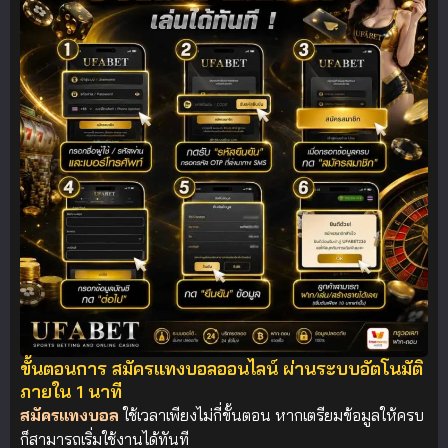
ขั้นตอนการ สมัครแทงบอลออนไลน์ ผ่านระบบอัตโนมัติ
ภายใน 1 นาที
สมัครแทงบอล
ใช้เวลาเพียงไม่กี่ขั้นตอน หากเตรียมข้อมูลให้ครบ
ก็สามารถเริ่มใช้งานได้ทันที