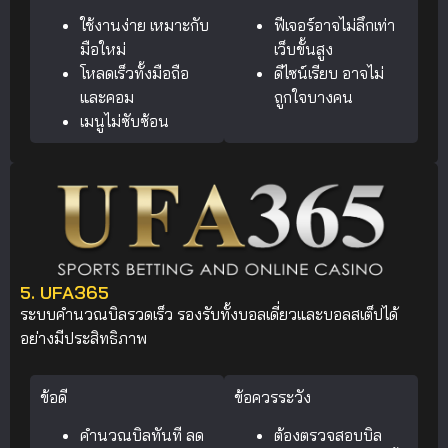
ใช้งานง่าย เหมาะกับ
ฟีเจอร์อาจไม่ลึกเท่า
มือใหม่
เว็บขั้นสูง
โหลดเร็วทั้งมือถือ
ดีไซน์เรียบ อาจไม่
และคอม
ถูกใจบางคน
เมนูไม่ซับซ้อน
5. UFA365
ระบบคำนวณบิลรวดเร็ว รองรับทั้งบอลเดี่ยวและบอลสเต็ปได้
อย่างมีประสิทธิภาพ
ข้อดี
ข้อควรระวัง
คำนวณบิลทันที ลด
ต้องตรวจสอบบิล